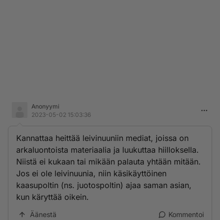
Anonyymi
2023-05-02 15:03:36
Kannattaa heittää leivinuuniin mediat, joissa on
arkaluontoista materiaalia ja luukuttaa hiilloksella.
Niistä ei kukaan tai mikään palauta yhtään mitään.
Jos ei ole leivinuunia, niin käsikäyttöinen
kaasupoltin (ns. juotospoltin) ajaa saman asian,
kun käryttää oikein.
Äänestä
Kommentoi