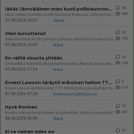
46
Iäkäs Jämsäläinen mies kuoli poliisiautoon matkalla Jyväskylän putkaan
589
Iäkäs vanhus humalassa niin huonossa kunnossa, ettei pystynyt huolehtimaan itsestään niin ainoa apu sillä hetkellä oli
07.08.2026 12:07
Jämsä
33
Olen luovuttanut
553
Välimme menivät niin pahasti solmuun, ettei niitä voi enää korjata. On aika jatkaa elämässä eteenpäin. Toivon sulle kaik
07.08.2026 15:03
Ikävä
32
En välitä sinusta yhtään
528
Olet pelkkä itsestään liikoja luuleva ämmä. Kierrän sinut kaukaa nyt ja aina. Olit mulle pelkkä lelu vaan.
07.08.2026 17:14
Ikävä
5
Ernest Lawson täräytti erikoisen heiton TTK-lehdistötilaisuudessa: " Onko tässä tarkoituksena...?"
513
Ernest Lawson esitteli uudet TTK-tähtioppilaat ja opettajat torstaina 6.8. lehdistölle. Tulevalla kaudella on yksi hausk
07.08.2026 07:20
Kotimaiset julkkisjuorut
75
Hyvä ihminen
457
Koetko olevasi hyvä ihminen ja kohteletko toisia arvostavasti?
08.08.2026 05:09
Ikävä
37
Ei se nainen edes oo