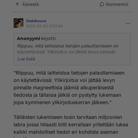
asemoinnissa alkaa tosin olemaan jo suuria: Tarkkuus
Äänestä
Kommentoi
massatuotannossa on aina ollut ongelma ja tarkempi
kohdennus nostaa hintaa, mitä ei haluta.
Oudoksuva
2023-05-02 13:51:48
Anonyymi
kirjoitti:
Riippuu, mitä laitteistoa tietojen palauttamiseen on
käytettävissä: Ylikirjoitus voi jättää levyn pinnalle
magneettisia jäämiä alkuperäisestä tiedosta ja tällaisia
Lue lisää
jälkiä on pystytty lukemaan jopa kymmenen
ylikirjoituskerran jälkeen. Syynä on se, ettei
"Riippuu, mitä laitteistoa tietojen palauttamiseen
lämpölaajenemisen takia levyn urat ole täsmälleen
on käytettävissä: Ylikirjoitus voi jättää levyn
samoilla kohdilla ikinä vaan kirjoituskohta vaihtelee -
pinnalle magneettisia jäämiä alkuperäisestä
todella vähän - mutta riittävästi, että tieto on
tiedosta ja tällaisia jälkiä on pystytty lukemaan
halukkaille tallella.
Samasta syystä levyjen kapasiteettia pystytään
jopa kymmenen ylikirjoituskerran jälkeen."
kasvattamaan, kun voidaan kirjoittaa ohuempia raitoja
yhä lähemmäksi toisiaan. Fysiikan rajat eivät ole vielä
Tälläisten lukemiseen tosin tarvitaan miljoonien
tulleet vastaan. Käytännön ongelmat lukupään
labra jossa hitaasti bitti kerrallaan yritettään lukea
asemoinnissa alkaa tosin olemaan jo suuria: Tarkkuus
kaikki mahdolliset tiedot eri kohdista aseman
massatuotannossa on aina ollut ongelma ja tarkempi