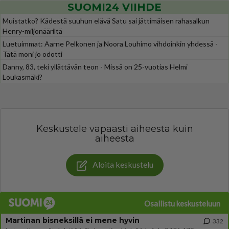
SUOMI24 VIIHDE
Muistatko? Kädestä suuhun elävä Satu sai jättimäisen rahasalkun
Henry-miljonääriltä
Luetuimmat: Aarne Pelkonen ja Noora Louhimo vihdoinkin yhdessä -
Tätä moni jo odotti
Danny, 83, teki yllättävän teon - Missä on 25-vuotias Helmi
Loukasmäki?
Keskustele vapaasti aiheesta kuin
aiheesta
Aloita keskustelu
Osallistu keskusteluun
Martinan bisneksillä ei mene hyvin
332