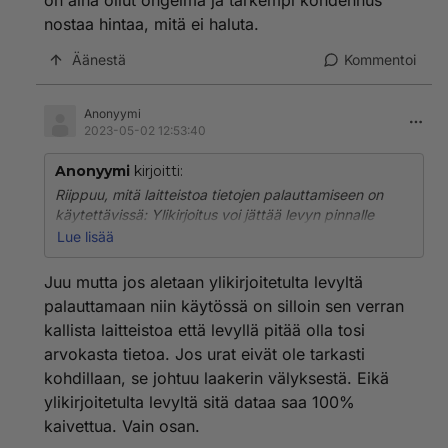
on aina ollut ongelma ja tarkempi kohdennus
nostaa hintaa, mitä ei haluta.
Äänestä
Kommentoi
Anonyymi
2023-05-02 12:53:40
Anonyymi
kirjoitti:
Riippuu, mitä laitteistoa tietojen palauttamiseen on
käytettävissä: Ylikirjoitus voi jättää levyn pinnalle
magneettisia jäämiä alkuperäisestä tiedosta ja tällaisia
Lue lisää
jälkiä on pystytty lukemaan jopa kymmenen
ylikirjoituskerran jälkeen. Syynä on se, ettei
Juu mutta jos aletaan ylikirjoitetulta levyltä
lämpölaajenemisen takia levyn urat ole täsmälleen
palauttamaan niin käytössä on silloin sen verran
samoilla kohdilla ikinä vaan kirjoituskohta vaihtelee -
kallista laitteistoa että levyllä pitää olla tosi
todella vähän - mutta riittävästi, että tieto on
arvokasta tietoa. Jos urat eivät ole tarkasti
halukkaille tallella.
Samasta syystä levyjen kapasiteettia pystytään
kohdillaan, se johtuu laakerin välyksestä. Eikä
kasvattamaan, kun voidaan kirjoittaa ohuempia raitoja
ylikirjoitetulta levyltä sitä dataa saa 100%
yhä lähemmäksi toisiaan. Fysiikan rajat eivät ole vielä
kaivettua. Vain osan.
tulleet vastaan. Käytännön ongelmat lukupään