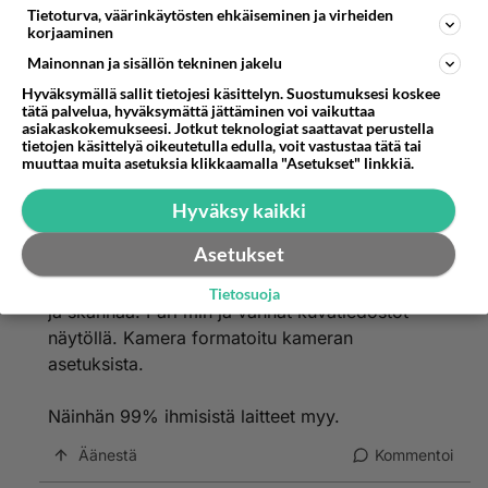
Tietoturva, väärinkäytösten ehkäiseminen ja virheiden
Eräältä vanhan läppärin levyltä
korjaaminen
Tuli oma vanha jippi.fi loppuinen sähköposti ja
Mainonnan ja sisällön tekninen jakelu
salasana jonka tallensin joskus kauan sitten
Hyväksymällä sallit tietojesi käsittelyn. Suostumuksesi koskee
tekstitiedostona muistiin. Varmaan yli 15 vuotta
tätä palvelua, hyväksymättä jättäminen voi vaikuttaa
sitten näin tiedoston viimeksi. Se oli formatoitu ja
asiakaskokemukseesi. Jotkut teknologiat saattavat perustella
tietojen käsittelyä oikeutetulla edulla, voit vastustaa tätä tai
win asennettu uudelleen
muuttaa muita asetuksia klikkaamalla "Asetukset" linkkiä.
Hyväksy kaikki
Kameran muistista ei todellakaan tarvitse
Asetukset
kaivaan, samsungim digikamera usb kaapelilla
kiinni kannettavaan. Ohjelma auki, levyn valinta
Tietosuoja
ja skannaa. Pari min ja vanhat kuvatiedostot
näytöllä. Kamera formatoitu kameran
asetuksista.
Näinhän 99% ihmisistä laitteet myy.
Äänestä
Kommentoi