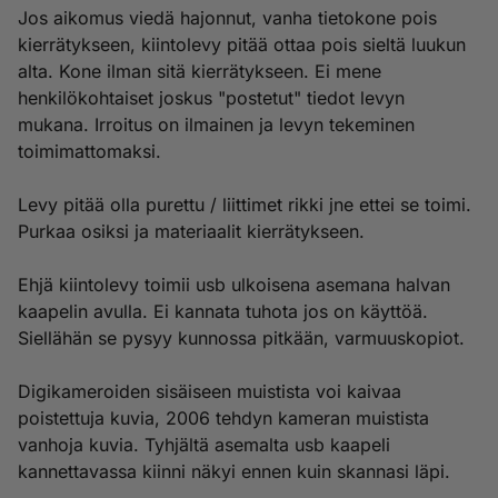
Jos aikomus viedä hajonnut, vanha tietokone pois
kierrätykseen, kiintolevy pitää ottaa pois sieltä luukun
alta. Kone ilman sitä kierrätykseen. Ei mene
henkilökohtaiset joskus "postetut" tiedot levyn
mukana. Irroitus on ilmainen ja levyn tekeminen
toimimattomaksi.
Levy pitää olla purettu / liittimet rikki jne ettei se toimi.
Purkaa osiksi ja materiaalit kierrätykseen.
Ehjä kiintolevy toimii usb ulkoisena asemana halvan
kaapelin avulla. Ei kannata tuhota jos on käyttöä.
Siellähän se pysyy kunnossa pitkään, varmuuskopiot.
Digikameroiden sisäiseen muistista voi kaivaa
poistettuja kuvia, 2006 tehdyn kameran muistista
vanhoja kuvia. Tyhjältä asemalta usb kaapeli
kannettavassa kiinni näkyi ennen kuin skannasi läpi.