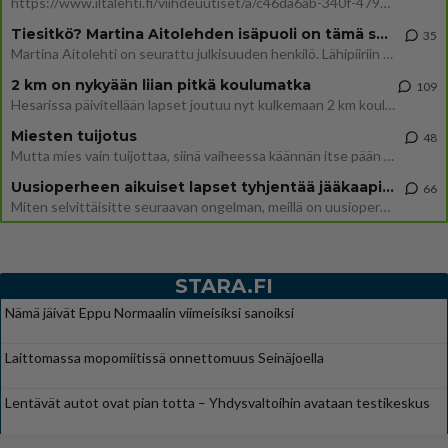
https://www.iltalehti.fi/viihdeuutiset/a/c46da6ab-340f-4790-aaa7-0865eed2336 Yrityksen konkurssihakemus on tullut kärä
Tiesitkö? Martina Aitolehden isäpuoli on tämä suosittu laulaja
35
Martina Aitolehti on seurattu julkisuuden henkilö. Lähipiiriin mahtuu muitakin tunnettuja henkilöitä. Tiesitkö, että Ma
2 km on nykyään liian pitkä koulumatka
109
Hesarissa päivitellään lapset joutuu nyt kulkemaan 2 km kouluun jösses. Ruostefillarilla tuo matka menee vaikka miten äk
Miesten tuijotus
48
Mutta mies vain tuijottaa, siinä vaiheessa käännän itse pään pois. Mikä juttu? Yleensä jos joku tuijottaa tai katsoo, hä
Uusioperheen aikuiset lapset tyhjentää jääkaapin käydessään
66
Miten selvittäisitte seuraavan ongelman, meillä on uusioperhe, minulla teini-ikäiset lapset ja puolisolla aikuiset, jotk
STARA.FI
Nämä jäivät Eppu Normaalin viimeisiksi sanoiksi
Laittomassa mopomiitissä onnettomuus Seinäjoella
Lentävät autot ovat pian totta – Yhdysvaltoihin avataan testikeskus