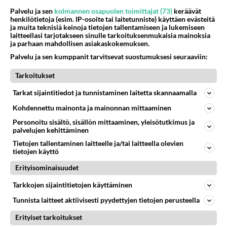
poistaa alkuperäisen datan ja korvaa sen uudella.
Palvelu ja sen
kolmannen osapuolen toimittajat (73)
keräävät
henkilötietoja (esim. IP-osoite tai laitetunniste) käyttäen evästeitä
Vaikka olemassa on joitakin menetelmiä, joilla
ja muita teknisiä keinoja tietojen tallentamiseen ja lukemiseen
ylikirjoitettua dataa voidaan ehkä palauttaa,
laitteellasi tarjotakseen sinulle tarkoituksenmukaisia mainoksia
ja parhaan mahdollisen asiakaskokemuksen.
nämä menetelmät eivät ole luotettavia eivätkä
Palvelu ja sen kumppanit tarvitsevat suostumuksesi seuraaviin:
takaa, että kaikki alkuperäinen data voidaan
palauttaa. Jos tietoturva on erittäin tärkeää, niin
Tarkoitukset
suosittelemme käyttämään erityisiä tietojen
Tarkat sijaintitiedot ja tunnistaminen laitetta skannaamalla
tuhoamiseen tarkoitettuja ohjelmia. Tällaisia
ohjelmia käyttämällä varmistat, että levyllä oleva
Kohdennettu mainonta ja mainonnan mittaaminen
data on poistettu kokonaan ja sitä ei ole enää
Personoitu sisältö, sisällön mittaaminen, yleisötutkimus ja
mahdollista palauttaa."
palvelujen kehittäminen
Tietojen tallentaminen laitteelle ja/tai laitteella olevien
Äänestä
Kommentoi
tietojen käyttö
Erityisominaisuudet
Anonyymi
2023-05-04 07:04:01
Tarkkojen sijaintitietojen käyttäminen
Tunnista laitteet aktiivisesti pyydettyjen tietojen perusteella
Mitään erityistä kaivamista ei tarvitse. Pari
klikkausta ja ohjelma käy levyn läpi tai muistin.
Erityiset tarkoitukset