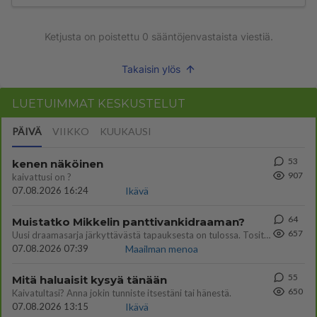
Ketjusta on poistettu
0
sääntöjenvastaista viestiä.
Takaisin ylös
LUETUIMMAT KESKUSTELUT
PÄIVÄ
VIIKKO
KUUKAUSI
53
kenen näköinen
907
kaivattusi on ?
07.08.2026 16:24
Ikävä
64
Muistatko Mikkelin panttivankidraaman?
657
Uusi draamasarja järkyttävästä tapauksesta on tulossa. Tositapahtumiin perustuva sarja ammentaa vuoden 1986 Mikkelin pan
07.08.2026 07:39
Maailman menoa
55
Mitä haluaisit kysyä tänään
650
Kaivatultasi? Anna jokin tunniste itsestäni tai hänestä.
07.08.2026 13:15
Ikävä