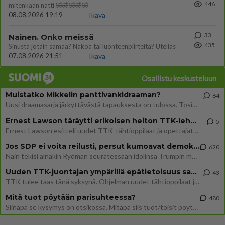
446
mitenkään nätti 🤣🤣🤣🤣🤣
08.08.2026 19:19
Ikävä
33
Nainen. Onko meissä
435
Sinusta jotain samaa? Näköä tai luonteenpiirteitä? Utelias
07.08.2026 21:51
Ikävä
Osallistu keskusteluun
Muistatko Mikkelin panttivankidraaman?
64
Uusi draamasarja järkyttävästä tapauksesta on tulossa. Tositapahtumiin perustuva sarja ammentaa vuoden 1986 Mikkelin pan
Ernest Lawson täräytti erikoisen heiton TTK-lehdistötilaisuudessa: " Onko tässä tarkoituksena...?"
5
Ernest Lawson esitteli uudet TTK-tähtioppilaat ja opettajat torstaina 6.8. lehdistölle. Tulevalla kaudella on yksi hausk
Jos SDP ei voita reilusti, persut kumoavat demokratian Suomesta
620
Näin tekisi ainakin Rydman seuratessaan idolinsa Trumpin mallia https://www.is.fi/politiikka/art-2000012187244.html
Uuden TTK-juontajan ympärillä epätietoisuus sakenee - Nyt MTV hämmentää soppaa
43
TTK tulee taas tänä syksynä. Ohjelman uudet tähtioppilaat julkistetaan torstaina 6. elokuuta klo 14 alkavassa lehdistö
Mitä tuot pöytään parisuhteessa?
480
Siinäpä se kysymys on otsikossa. Mitäpä siis tuot/toisit pöytään parisuhteessa? Oletko mies vai nainen? Koetko sen mitä