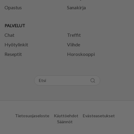
Opastus
Sanakirja
PALVELUT
Chat
Treffit
Hyötylinkit
Viihde
Reseptit
Horoskooppi
Tietosuojaseloste
Käyttöehdot
Evästeasetukset
Säännöt