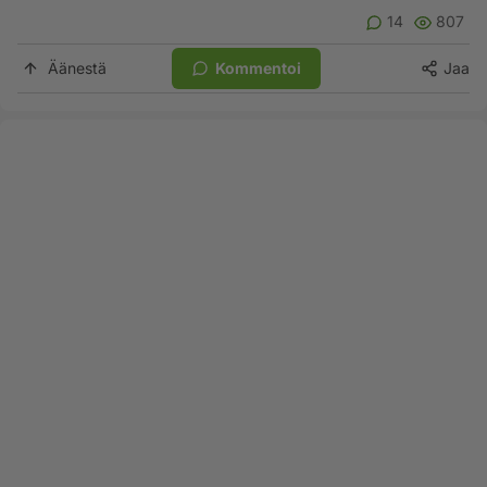
14
807
Äänestä
Kommentoi
Jaa