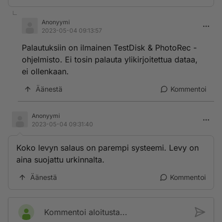
Anonyymi
2023-05-04 09:13:57
Palautuksiin on ilmainen TestDisk & PhotoRec -
ohjelmisto. Ei tosin palauta ylikirjoitettua dataa,
ei ollenkaan.
Äänestä
Kommentoi
Anonyymi
2023-05-04 09:31:40
Koko levyn salaus on parempi systeemi. Levy on
aina suojattu urkinnalta.
Äänestä
Kommentoi
Kommentoi aloitusta...