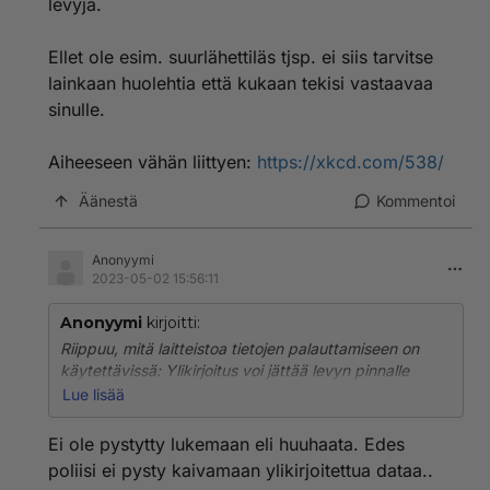
kohdennus nostaa hintaa, mitä ei haluta.
levyjä.
Ellet ole esim. suurlähettiläs tjsp. ei siis tarvitse
lainkaan huolehtia että kukaan tekisi vastaavaa
sinulle.
Aiheeseen vähän liittyen:
https://xkcd.com/538/
Äänestä
Kommentoi
Anonyymi
2023-05-02 15:56:11
Anonyymi
kirjoitti:
Riippuu, mitä laitteistoa tietojen palauttamiseen on
käytettävissä: Ylikirjoitus voi jättää levyn pinnalle
magneettisia jäämiä alkuperäisestä tiedosta ja tällaisia
Lue lisää
jälkiä on pystytty lukemaan jopa kymmenen
ylikirjoituskerran jälkeen. Syynä on se, ettei
Ei ole pystytty lukemaan eli huuhaata. Edes
lämpölaajenemisen takia levyn urat ole täsmälleen
poliisi ei pysty kaivamaan ylikirjoitettua dataa..
samoilla kohdilla ikinä vaan kirjoituskohta vaihtelee -