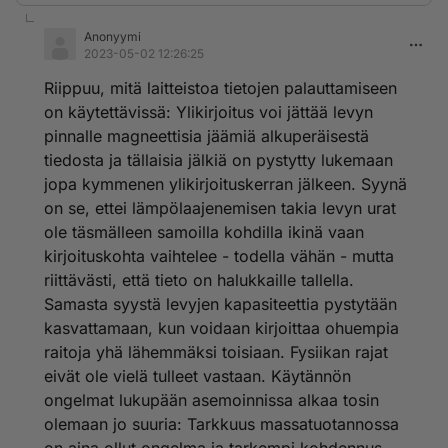
Anonyymi
2023-05-02 12:26:25
Riippuu, mitä laitteistoa tietojen palauttamiseen
on käytettävissä: Ylikirjoitus voi jättää levyn
pinnalle magneettisia jäämiä alkuperäisestä
tiedosta ja tällaisia jälkiä on pystytty lukemaan
jopa kymmenen ylikirjoituskerran jälkeen. Syynä
on se, ettei lämpölaajenemisen takia levyn urat
ole täsmälleen samoilla kohdilla ikinä vaan
kirjoituskohta vaihtelee - todella vähän - mutta
riittävästi, että tieto on halukkaille tallella.
Samasta syystä levyjen kapasiteettia pystytään
kasvattamaan, kun voidaan kirjoittaa ohuempia
raitoja yhä lähemmäksi toisiaan. Fysiikan rajat
eivät ole vielä tulleet vastaan. Käytännön
ongelmat lukupään asemoinnissa alkaa tosin
olemaan jo suuria: Tarkkuus massatuotannossa