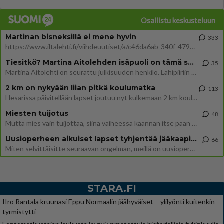
Osallistu keskusteluun
Martinan bisneksillä ei mene hyvin
333
https://www.iltalehti.fi/viihdeuutiset/a/c46da6ab-340f-4790-aaa7-0865eed2336 Yrityksen konkurssihakemus on tullut kärä
Tiesitkö? Martina Aitolehden isäpuoli on tämä suosittu laulaja
35
Martina Aitolehti on seurattu julkisuuden henkilö. Lähipiiriin mahtuu muitakin tunnettuja henkilöitä. Tiesitkö, että Ma
2 km on nykyään liian pitkä koulumatka
113
Hesarissa päivitellään lapset joutuu nyt kulkemaan 2 km kouluun jösses. Ruostefillarilla tuo matka menee vaikka miten äk
Miesten tuijotus
48
Mutta mies vain tuijottaa, siinä vaiheessa käännän itse pään pois. Mikä juttu? Yleensä jos joku tuijottaa tai katsoo, hä
Uusioperheen aikuiset lapset tyhjentää jääkaapin käydessään
66
Miten selvittäisitte seuraavan ongelman, meillä on uusioperhe, minulla teini-ikäiset lapset ja puolisolla aikuiset, jotk
STARA.FI
IIro Rantala kruunasi Eppu Normaalin jäähyväiset – ylilyönti kuitenkin
tyrmistytti