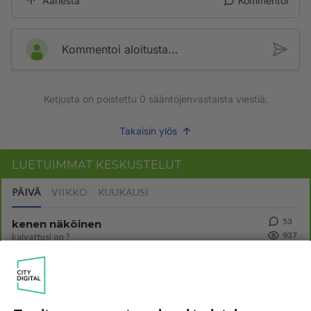
Äänestä
Kommentoi
Kommentoi aloitusta...
Ketjusta on poistettu
0
sääntöjenvastaista viestiä.
Takaisin ylös
LUETUIMMAT KESKUSTELUT
PÄIVÄ
VIIKKO
KUUKAUSI
53
kenen näköinen
937
kaivattusi on ?
07.08.2026 16:24
Ikävä
69
Muistatko Mikkelin panttivankidraaman?
721
Uusi draamasarja järkyttävästä tapauksesta on tulossa. Tositapahtumiin perustuva sarja ammentaa vuoden 1986 Mikkelin pan
07.08.2026 07:39
Maailman menoa