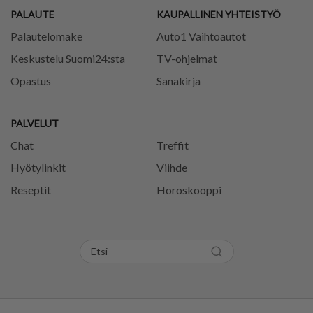
PALAUTE
KAUPALLINEN YHTEISTYÖ
Palautelomake
Auto1 Vaihtoautot
Keskustelu Suomi24:sta
TV-ohjelmat
Opastus
Sanakirja
PALVELUT
Chat
Treffit
Hyötylinkit
Viihde
Reseptit
Horoskooppi