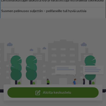
Lentomatkustajan laukusta löytyi varastettuja historiallisia tykinkuulia
Suomen pelimuseo suljettiin – pelifaneille tuli hyviä uutisia
Aloita keskustelu