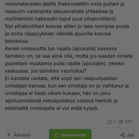
motohakkuiden jäljiltä (hakkuutettiin omia puitani ja
naapurin varsinaista talousmetsää yhtäaikaa ja
myöhemmin hakkautin loput puut pihatontiltani).
Nyt pihatontillani kasvaa sitten jo taas isompaa puuta
ja noilla rajapyykkien välisillä ajourilla kasvaa
taimikkoa.
Kenen omaisuutta tuo rajalla (ajouralla) kasvava
taimikko on, se saa siinä olla, mutta jos kaadan omalta
puoleltani muutamia puita rajalle (ajouralle), olenko
vastuussa, jos taimikko vaurioituu?
Ei kannata vastata, että sopii sen naapuripalstan
omistajan kanssa, kun sen omistaja on jo vaihtunut ja
omistajaa ei tiedä oikein kukaan, hän on joku
sijoitusmielessä metsäpalstoja ostanut henkilö ja
edelliseltä omistajalta ei voi enää kysyä.
1
357
Äänestä
Kommentoi
Jaa