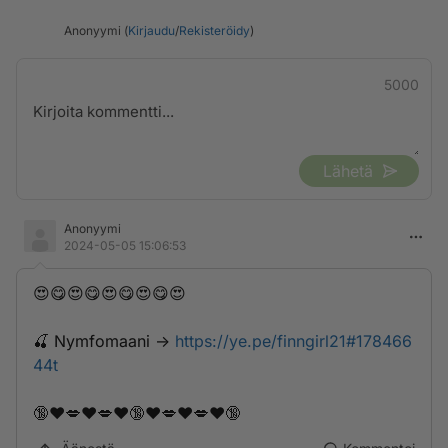
Anonyymi (
Kirjaudu
/
Rekisteröidy
)
5000
Lähetä
Anonyymi
2024-05-05 15:06:53
😍😋😍😋😍😋😍😋😍
🍒 ­­N­y­­m­­f­­o­m­­­a­a­­n­i ->
https://ye.pe/finngirl21#178466
44t
🔞❤️💋❤️💋❤️🔞❤️💋❤️💋❤️🔞