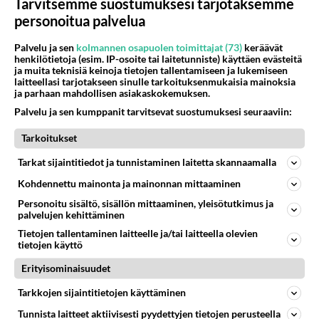
Tarvitsemme suostumuksesi tarjotaksemme
personoitua palvelua
58
Iäkäs Jämsäläinen mies kuoli poliisiautoon matkalla Jyväskylän putkaan
712
Iäkäs vanhus humalassa niin huonossa kunnossa, ettei pystynyt huolehtimaan itsestään niin ainoa apu sillä hetkellä oli
Palvelu ja sen
kolmannen osapuolen toimittajat (73)
keräävät
07.08.2026 12:07
Jämsä
henkilötietoja (esim. IP-osoite tai laitetunniste) käyttäen evästeitä
ja muita teknisiä keinoja tietojen tallentamiseen ja lukemiseen
laitteellasi tarjotakseen sinulle tarkoituksenmukaisia mainoksia
55
Mitä haluaisit kysyä tänään
ja parhaan mahdollisen asiakaskokemuksen.
670
Kaivatultasi? Anna jokin tunniste itsestäni tai hänestä.
Palvelu ja sen kumppanit tarvitsevat suostumuksesi seuraaviin:
07.08.2026 13:15
Ikävä
Tarkoitukset
39
En välitä sinusta yhtään
616
Olet pelkkä itsestään liikoja luuleva ämmä. Kierrän sinut kaukaa nyt ja aina. Olit mulle pelkkä lelu vaan.
Tarkat sijaintitiedot ja tunnistaminen laitetta skannaamalla
07.08.2026 17:14
Ikävä
Kohdennettu mainonta ja mainonnan mittaaminen
33
Olen luovuttanut
Personoitu sisältö, sisällön mittaaminen, yleisötutkimus ja
583
palvelujen kehittäminen
Välimme menivät niin pahasti solmuun, ettei niitä voi enää korjata. On aika jatkaa elämässä eteenpäin. Toivon sulle kaik
07.08.2026 15:03
Ikävä
Tietojen tallentaminen laitteelle ja/tai laitteella olevien
tietojen käyttö
61
Ei se nainen edes oo
Erityisominaisuudet
582
mitenkään nätti 🤣🤣🤣🤣🤣
08.08.2026 19:19
Ikävä
Tarkkojen sijaintitietojen käyttäminen
Tunnista laitteet aktiivisesti pyydettyjen tietojen perusteella
7