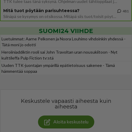
TTK tulee taas tänä syksynä. Ohjelman uudet tähtioppilaat julkistetaan torstaina 6. elokuuta klo 14 alkavassa lehdistö
Mitä tuot pöytään parisuhteessa?
481
Siinäpä se kysymys on otsikossa. Mitäpä siis tuot/toisit pöytään parisuhteessa? Oletko mies vai nainen? Koetko sen mitä
SUOMI24 VIIHDE
Luetuimmat: Aarne Pelkonen ja Noora Louhimo vihdoinkin yhdessä -
Tätä moni jo odotti
Heroiiniaddiktin rooli sai John Travoltan uran nousukiitoon - Nyt
kulttileffa Pulp Fiction tv:stä
Uuden TTK-juontajan ympärillä epätietoisuus sakenee - Tämä
hämmentää soppaa
Keskustele vapaasti aiheesta kuin
aiheesta
Aloita keskustelu