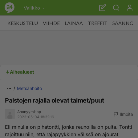
Valikko
KESKUSTELU
VIIHDE
LAINAA
TREFFIT
SÄÄNNÖT
Aihealueet
Metsänhoito
Palstojen rajalla olevat taimet/puut
Anonyymi-ap
Ilmoita
2023-05-04 18:32:16
Eli minulla on pihatontti, jonka reunoilla on puita. Tontti
rajoittuu niin, että rajapyykkien välissä on ajourat