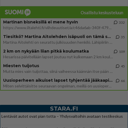
Osallistu keskusteluun
Martinan bisneksillä ei mene hyvin
332
https://www.iltalehti.fi/viihdeuutiset/a/c46da6ab-340f-4790-aaa7-0865eed2336 Yrityksen konkurssihakemus on tullut kärä
Tiesitkö? Martina Aitolehden isäpuoli on tämä suosittu laulaja
35
Martina Aitolehti on seurattu julkisuuden henkilö. Lähipiiriin mahtuu muitakin tunnettuja henkilöitä. Tiesitkö, että Ma
2 km on nykyään liian pitkä koulumatka
109
Hesarissa päivitellään lapset joutuu nyt kulkemaan 2 km kouluun jösses. Ruostefillarilla tuo matka menee vaikka miten äk
Miesten tuijotus
45
Mutta mies vain tuijottaa, siinä vaiheessa käännän itse pään pois. Mikä juttu? Yleensä jos joku tuijottaa tai katsoo, hä
Uusioperheen aikuiset lapset tyhjentää jääkaapin käydessään
66
Miten selvittäisitte seuraavan ongelman, meillä on uusioperhe, minulla teini-ikäiset lapset ja puolisolla aikuiset, jotk
STARA.FI
Lentävät autot ovat pian totta – Yhdysvaltoihin avataan testikeskus