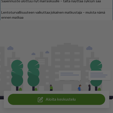
Sääennuste ulottuu nyt marraskuulle – tältä näyttää syksyn sää
Lentoturvallisuuteen vaikuttaa jokainen matkustaja – muista nämä
ennen matkaa
Aloita keskustelu