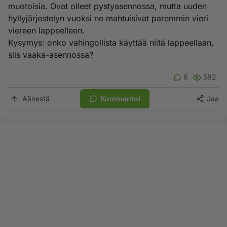
muotoisia. Ovat olleet pystyasennossa, mutta uuden
hyllyjärjestelyn vuoksi ne mahtuisivat paremmin vieri
viereen lappeelleen.
Kysymys: onko vahingollista käyttää niitä lappeellaan,
siis vaaka-asennossa?
6
582
Äänestä
Kommentoi
Jaa