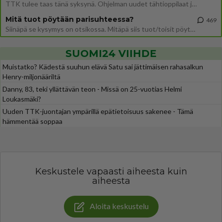
TTK tulee taas tänä syksynä. Ohjelman uudet tähtioppilaat julkistetaan torstaina 6. elokuuta klo 14 alkavassa lehdistö
Mitä tuot pöytään parisuhteessa?
469
Siinäpä se kysymys on otsikossa. Mitäpä siis tuot/toisit pöytään parisuhteessa? Oletko mies vai nainen? Koetko sen mitä
SUOMI24 VIIHDE
Muistatko? Kädestä suuhun elävä Satu sai jättimäisen rahasalkun
Henry-miljonääriltä
Danny, 83, teki yllättävän teon - Missä on 25-vuotias Helmi
Loukasmäki?
Uuden TTK-juontajan ympärillä epätietoisuus sakenee - Tämä
hämmentää soppaa
Keskustele vapaasti aiheesta kuin
aiheesta
Aloita keskustelu