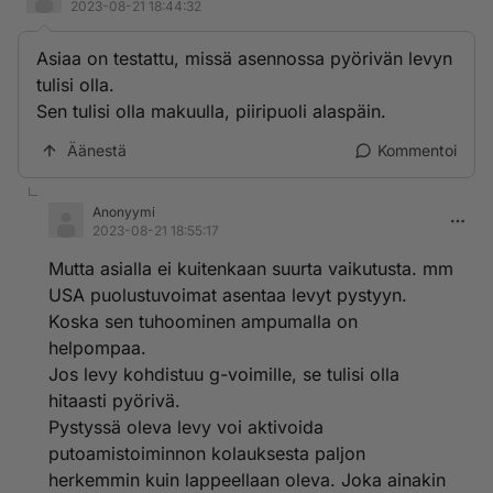
2023-08-21 18:44:32
Asiaa on testattu, missä asennossa pyörivän levyn
tulisi olla.
Sen tulisi olla makuulla, piiripuoli alaspäin.
Äänestä
Kommentoi
Anonyymi
2023-08-21 18:55:17
Mutta asialla ei kuitenkaan suurta vaikutusta. mm
USA puolustuvoimat asentaa levyt pystyyn.
Koska sen tuhoominen ampumalla on
helpompaa.
Jos levy kohdistuu g-voimille, se tulisi olla
hitaasti pyörivä.
Pystyssä oleva levy voi aktivoida
putoamistoiminnon kolauksesta paljon
herkemmin kuin lappeellaan oleva. Joka ainakin