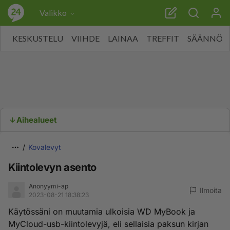
Valikko
KESKUSTELU
VIIHDE
LAINAA
TREFFIT
SÄÄNNÖT
Aihealueet
Kovalevyt
Kiintolevyn asento
Anonyymi-ap
Ilmoita
2023-08-21 18:38:23
Käytössäni on muutamia ulkoisia WD MyBook ja
MyCloud-usb-kiintolevyjä, eli sellaisia paksun kirjan