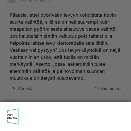
2023-08-21 19:12:39
Pääasia, ettei pyörivään levyyn kohdisteta kovin
suurta vääntöä, sillä se on heti suurempi kuin
maapallon pyörimisestä aiheutuva vakaa vääntö.
Jos haluttaisiin tämän vaikutus pois taitaisi olla
helpointa laittaa levy kiertoradalle satelliittiin.
Vaakaan vai pystyyn? Jos levyn käyttöikä on neljä
vuotta niin en usko, että tuolla on mitään
merkitystä. Asento, jossa laakerointiin tulee
enemmän vääntöä ja painovoiman suunnan
muutoksia on tietysti kuluttavampi.
Äänestä
Kommentoi
Anonyymi
2023-08-21 21:47:12
Syrjällään tai lappeellaan, kunhan ei ole vinossa.