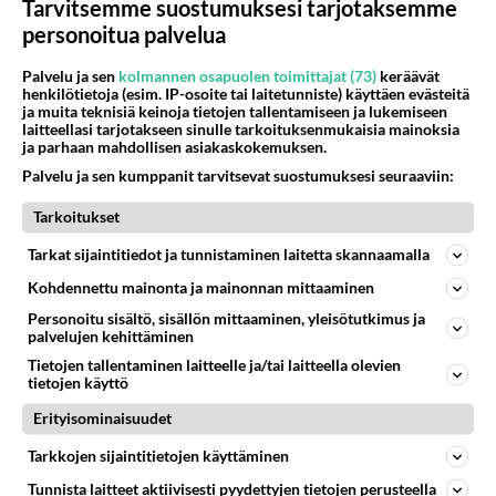
Tarvitsemme suostumuksesi tarjotaksemme
Äänestä
Kommentoi
personoitua palvelua
Palvelu ja sen
kolmannen osapuolen toimittajat (73)
keräävät
Kommentoi aloitusta...
henkilötietoja (esim. IP-osoite tai laitetunniste) käyttäen evästeitä
ja muita teknisiä keinoja tietojen tallentamiseen ja lukemiseen
laitteellasi tarjotakseen sinulle tarkoituksenmukaisia mainoksia
ja parhaan mahdollisen asiakaskokemuksen.
Ketjusta on poistettu
0
sääntöjenvastaista viestiä.
Palvelu ja sen kumppanit tarvitsevat suostumuksesi seuraaviin:
Takaisin ylös
Tarkoitukset
Tarkat sijaintitiedot ja tunnistaminen laitetta skannaamalla
LUETUIMMAT KESKUSTELUT
Kohdennettu mainonta ja mainonnan mittaaminen
PÄIVÄ
VIIKKO
KUUKAUSI
Personoitu sisältö, sisällön mittaaminen, yleisötutkimus ja
palvelujen kehittäminen
52
Anteeksi arkuuteni
Tietojen tallentaminen laitteelle ja/tai laitteella olevien
1023
Olen säälittävä, mitä tulee sinun kohtaamiseen. Tunnen vaan itseni todella epävarmaksi sun kanssa. Jos minun olisi pitän
tietojen käyttö
06.08.2026 16:54
Ikävä
Erityisominaisuudet
17
Kuka melkein täysi-ikäinen hukkui?
Tarkkojen sijaintitietojen käyttäminen
926
Poliisin mukaan nuori oli lähes täysi-ikäinen. Ennen iltakuutta tulleen ilmoituksen mukaan ihminen oli joutunut mahdoll
Tunnista laitteet aktiivisesti pyydettyjen tietojen perusteella
06.08.2026 20:09
Iisalmi