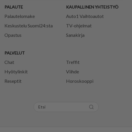
PALAUTE
KAUPALLINEN YHTEISTYÖ
Palautelomake
Auto1 Vaihtoautot
Keskustelu Suomi24:sta
TV-ohjelmat
Opastus
Sanakirja
PALVELUT
Chat
Treffit
Hyötylinkit
Viihde
Reseptit
Horoskooppi