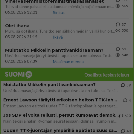
Vihervasemmistofeministinaisasianaiset
565
Tulevat tänne palstalle haukkumaan miehiä ja naljailemaan miehelle, kehuvat olevansa heitä parempia. Itse asuvat MIEHE
06.08.2026 12:01
Sinkut
37
Olet ihana
550
Muru, sä oot ihana. Tunsitko sen sähkön meidän välillä kun oltiin ihan låhekkäin? 👩‍❤️‍👩❤️😼😘
05.08.2026 21:15
Ikävä
59
Muistatko Mikkelin panttivankidraaman?
548
Uusi draamasarja järkyttävästä tapauksesta on tulossa. Tositapahtumiin perustuva sarja ammentaa vuoden 1986 Mikkelin pan
07.08.2026 07:39
Maailman menoa
Osallistu keskusteluun
Muistatko Mikkelin panttivankidraaman?
59
Uusi draamasarja järkyttävästä tapauksesta on tulossa. Tositapahtumiin perustuva sarja ammentaa vuoden 1986 Mikkelin pan
Ernest Lawson täräytti erikoisen heiton TTK-lehdistötilaisuudessa: " Onko tässä tarkoituksena...?"
4
Ernest Lawson esitteli uudet TTK-tähtioppilaat ja opettajat torstaina 6.8. lehdistölle. Tulevalla kaudella on yksi hausk
Jos SDP ei voita reilusti, persut kumoavat demokratian Suomesta
620
Näin tekisi ainakin Rydman seuratessaan idolinsa Trumpin mallia https://www.is.fi/politiikka/art-2000012187244.html
Uuden TTK-juontajan ympärillä epätietoisuus sakenee - Nyt MTV hämmentää soppaa
40