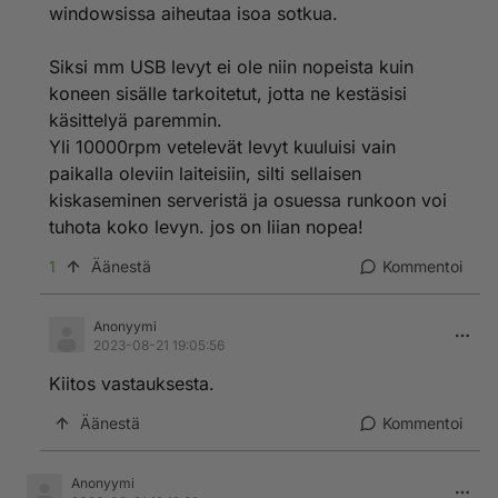
windowsissa aiheutaa isoa sotkua.
Siksi mm USB levyt ei ole niin nopeista kuin
koneen sisälle tarkoitetut, jotta ne kestäsisi
käsittelyä paremmin.
Yli 10000rpm vetelevät levyt kuuluisi vain
paikalla oleviin laiteisiin, silti sellaisen
kiskaseminen serveristä ja osuessa runkoon voi
tuhota koko levyn. jos on liian nopea!
1
Äänestä
Kommentoi
Anonyymi
2023-08-21 19:05:56
Kiitos vastauksesta.
Äänestä
Kommentoi
Anonyymi