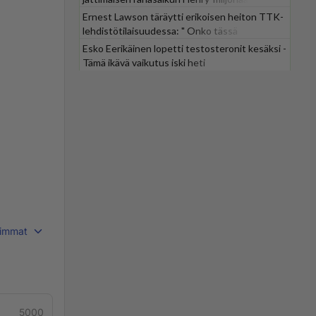
Ernest Lawson täräytti erikoisen heiton TTK-
lehdistötilaisuudessa: " Onko tässä
tarkoituksena...?"
Esko Eerikäinen lopetti testosteronit kesäksi -
Tämä ikävä vaikutus iski heti
immat
5000