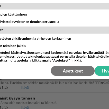
illämme?
t
14:44
Ikävä
etojen käyttäminen
öhän vielä minusta?
iivisesti pyydettyjen tietojen perusteella
07:42
Ikävä
et
köinen pakkaus
äytösten ehkäiseminen ja virheiden korjaaminen
äköinen pakkaus nainen.
ön tekninen jakelu
13:03
Ikävä
ietojesi käsittelyn. Suostumuksesi koskee tätä palvelua, hyväksymättä jä
mukseesi. Jotkut teknologiat saattavat perustella tietojen käsittelyä oike
emmistofeministinaisasianaiset
uttaa muita asetuksia klikkaamalla "Asetukset" linkkiä.
12:01
Sinkut
Asetukset
Hyv
a
ihana. Tunsitko sen sähkön meidän välillä kun oltiin ihan låhekkäin? 👩‍❤️‍👩❤️😼
21:15
Ikävä
aisit kysyä tänään
 Anna jokin tunniste itsestäni tai hänestä.
13:15
Ikävä