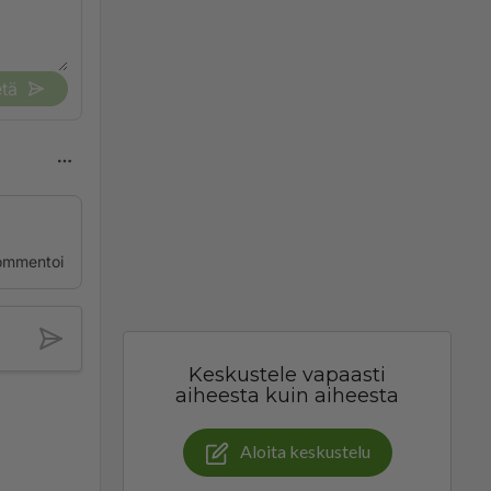
tä
ommentoi
Keskustele vapaasti
aiheesta kuin aiheesta
Aloita keskustelu