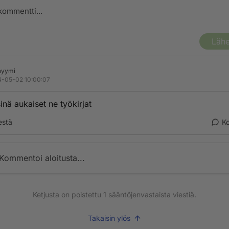
Lähe
nyymi
-05-02 10:00:07
inä aukaiset ne työkirjat
estä
K
Kommentoi aloitusta...
Ketjusta on poistettu
1
sääntöjenvastaista viestiä.
Takaisin ylös