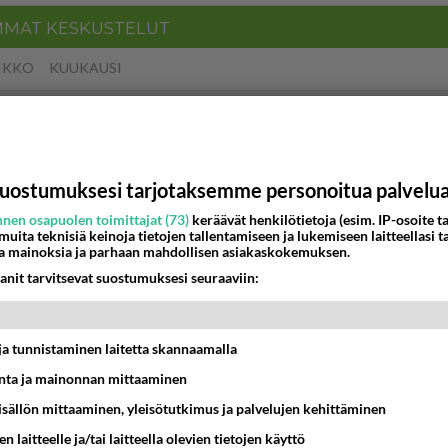
MMAT KESKUSTELUT
IKKO
KUUKAUSI
 arkuuteni
16:54
Ikävä
uostumuksesi tarjotaksemme personoitua palvelu
ein täysi-ikäinen hukkui?
nen osapuolen toimittajat (73)
keräävät henkilötietoja (esim. IP-osoite ta
20:09
Iisalmi
 muita teknisiä keinoja tietojen tallentamiseen ja lukemiseen laitteellasi t
a mainoksia ja parhaan mahdollisen asiakaskokemuksen.
Perussuomalaisten kannatus nousi rytinäll
anit tarvitsevat suostumuksesi seuraaviin:
03:24
Maailman menoa
t ja tunnistaminen laitetta skannaamalla
köinen
ta ja mainonnan mittaaminen
 ?
16:24
Ikävä
sisällön mittaaminen, yleisötutkimus ja palvelujen kehittäminen
n laitteelle ja/tai laitteella olevien tietojen käyttö
llut