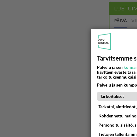
LUETUI
PÄIVÄ
VI
Anteeksi
06.08.2026 
Tarvitsemme s
Kuka melk
Palvelu ja sen
kolman
06.08.2026 
käyttäen evästeitä ja
tarkoituksenmukaisi
Palvelu ja sen kumpp
Tarkoitukset
06.08.2026 
Tarkat sijaintitiedo
kenen nä
Kohdennettu mainon
kaivattusi on
07.08.2026 
Personoitu sisältö, 
Tietojen tallentamine
Mikä on o