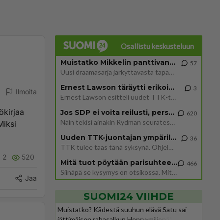
Osallistu keskusteluun
Muistatko Mikkelin panttivankidraaman?
57
Uusi draamasarja järkyttävästä tapauksesta on tulossa. Tositapahtumiin perustuva sarja ammentaa vuoden 1986 Mikkelin pan
Ernest Lawson täräytti erikoisen heiton TTK-lehdistötilaisuudessa: " Onko tässä tarkoituksena...?"
3
Ilmoita
Ernest Lawson esitteli uudet TTK-tähtioppilaat ja opettajat torstaina 6.8. lehdistölle. Tulevalla kaudella on yksi hausk
ökirjaa
Jos SDP ei voita reilusti, persut kumoavat demokratian Suomesta
620
Näin tekisi ainakin Rydman seuratessaan idolinsa Trumpin mallia https://www.is.fi/politiikka/art-2000012187244.html
Miksi
Uuden TTK-juontajan ympärillä epätietoisuus sakenee - Nyt MTV hämmentää soppaa
36
TTK tulee taas tänä syksynä. Ohjelman uudet tähtioppilaat julkistetaan torstaina 6. elokuuta klo 14 alkavassa lehdistö
2
520
Mitä tuot pöytään parisuhteessa?
466
Siinäpä se kysymys on otsikossa. Mitäpä siis tuot/toisit pöytään parisuhteessa? Oletko mies vai nainen? Koetko sen mitä
Jaa
SUOMI24 VIIHDE
Muistatko? Kädestä suuhun elävä Satu sai
jättimäisen rahasalkun Henry-miljonääriltä