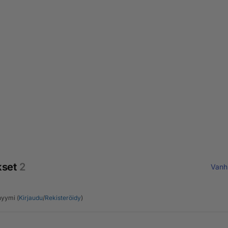
kset
2
Vanh
yymi (
Kirjaudu
/
Rekisteröidy
)