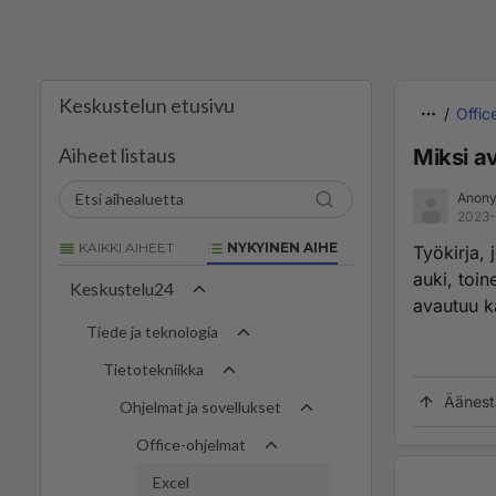
Keskustelun etusivu
Offic
Aiheet listaus
Miksi av
Anony
2023-
KAIKKI AIHEET
NYKYINEN AIHE
Työkirja, 
auki, toi
Keskustelu24
avautuu k
Tiede ja teknologia
Tietotekniikka
Äänest
Ohjelmat ja sovellukset
Office-ohjelmat
Excel