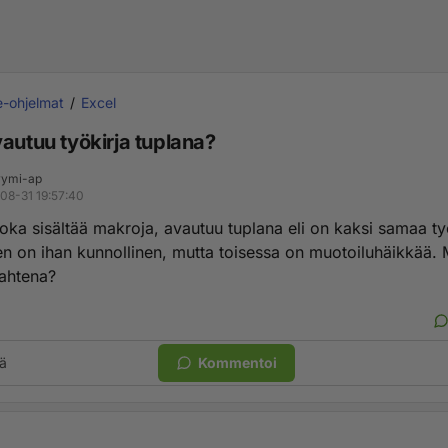
e-ohjelmat
Excel
autuu työkirja tuplana?
ymi-ap
08-31 19:57:40
joka sisältää makroja, avautuu tuplana eli on kaksi samaa ty
nen on ihan kunnollinen, mutta toisessa on muotoiluhäikkää. 
ahtena?
ä
Kommentoi