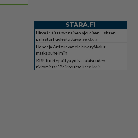
STARA.FI
Hirveä väistänyt nainen ajoi ojaan – sitten
paljastui huolestuttavia seikkoja
Honor ja Arri tuovat elokuvatyökalut
matkapuhelimiin
KRP tutki epäiltyä yrityssalaisuuden
rikkomista: ”Poikkeuksellisen laaja
kokonaisuus”