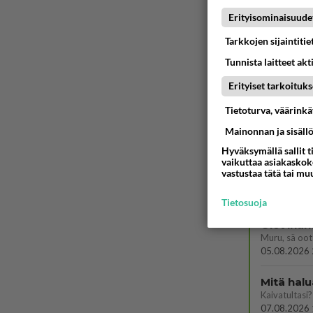
Söpöintä väl
Erityisominaisuude
06.08.2026 
Tarkkojen sijaintiti
Tykkäätk
Tunnista laitteet akt
06.08.2026 
Erityiset tarkoituks
Hyvännä
Tietoturva, väärink
Olet hyvänn
Mainonnan ja sisäll
06.08.2026 
Hyväksymällä sallit t
vaikuttaa asiakaskoke
Vihervas
vastustaa tätä tai mu
06.08.2026 
Tietosuoja
Olet ihan
Muru, sä oot 
05.08.2026 
Mitä halu
Kaivatultasi?
07.08.2026 