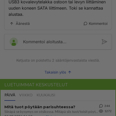
USB3 kovalevytelakka ostoon tai levyn liittäminen
uuden koneen SATA liittimeen. Toki se kannattaa
alustaa.
Äänestä
Kommentoi
Kommentoi aloitusta...
Ketjusta on poistettu
2
sääntöjenvastaista viestiä.
Takaisin ylös
LUETUIMMAT KESKUSTELUT
PÄIVÄ
VIIKKO
KUUKAUSI
344
Mitä tuot pöytään parisuhteessa?
1272
Siinäpä se kysymys on otsikossa. Mitäpä siis tuot/toisit pöytään parisuhteessa? Oletko mies vai nainen? Koetko sen mitä