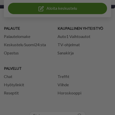
Aloita keskustelu
PALAUTE
KAUPALLINEN YHTEISTYÖ
Palautelomake
Auto1 Vaihtoautot
Keskustelu Suomi24:sta
TV-ohjelmat
Opastus
Sanakirja
PALVELUT
Chat
Treffit
Hyötylinkit
Viihde
Reseptit
Horoskooppi