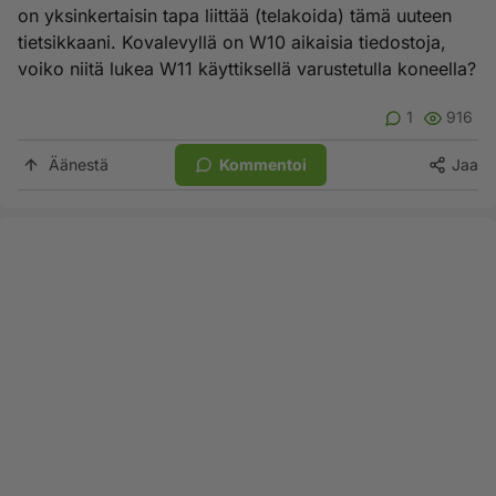
on yksinkertaisin tapa liittää (telakoida) tämä uuteen
tietsikkaani. Kovalevyllä on W10 aikaisia tiedostoja,
voiko niitä lukea W11 käyttiksellä varustetulla koneella?
1
916
Äänestä
Kommentoi
Jaa