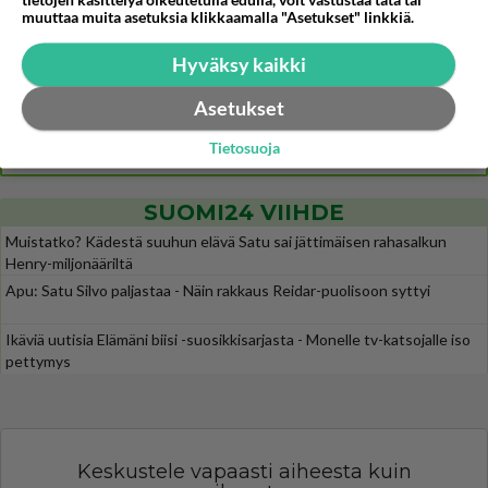
tietojen käsittelyä oikeutetulla edulla, voit vastustaa tätä tai
muuttaa muita asetuksia klikkaamalla "Asetukset" linkkiä.
Tiesitkö? Martina Aitolehden isäpuoli on tämä suosittu laulaja
26
Martina Aitolehti on seurattu julkisuuden henkilö. Lähipiiriin mahtuu muitakin tunnettuja henkilöitä. Tiesitkö, että Ma
Hyväksy kaikki
2 km on nykyään liian pitkä koulumatka
55
Hesarissa päivitellään lapset joutuu nyt kulkemaan 2 km kouluun jösses. Ruostefillarilla tuo matka menee vaikka miten äk
Asetukset
Miesten tuijotus
33
Tietosuoja
Mutta mies vain tuijottaa, siinä vaiheessa käännän itse pään pois. Mikä juttu? Yleensä jos joku tuijottaa tai katsoo, hä
SUOMI24 VIIHDE
Muistatko? Kädestä suuhun elävä Satu sai jättimäisen rahasalkun
Henry-miljonääriltä
Apu: Satu Silvo paljastaa - Näin rakkaus Reidar-puolisoon syttyi
Ikäviä uutisia Elämäni biisi -suosikkisarjasta - Monelle tv-katsojalle iso
pettymys
Keskustele vapaasti aiheesta kuin