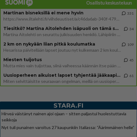
Osallistu keskusteluun
Martinan bisneksillä ei mene hyvin
331
https://www.iltalehti.fi/viihdeuutiset/a/c46da6ab-340f-4790-aaa7-0865eed2336 Yrityksen konkurssihakemus on tullut kärä
Tiesitkö? Martina Aitolehden isäpuoli on tämä suosittu laulaja
34
Martina Aitolehti on seurattu julkisuuden henkilö. Lähipiiriin mahtuu muitakin tunnettuja henkilöitä. Tiesitkö, että Ma
2 km on nykyään liian pitkä koulumatka
109
Hesarissa päivitellään lapset joutuu nyt kulkemaan 2 km kouluun jösses. Ruostefillarilla tuo matka menee vaikka miten äk
Miesten tuijotus
45
Mutta mies vain tuijottaa, siinä vaiheessa käännän itse pään pois. Mikä juttu? Yleensä jos joku tuijottaa tai katsoo, hä
Uusioperheen aikuiset lapset tyhjentää jääkaapin käydessään
61
Miten selvittäisitte seuraavan ongelman, meillä on uusioperhe, minulla teini-ikäiset lapset ja puolisolla aikuiset, jotk
STARA.FI
Hirveä väistänyt nainen ajoi ojaan – sitten paljastui huolestuttavia
seikkoja
Nyt tuli punainen varoitus 27 kaupunkiin Italiassa: ”Äärimmäinen helle”