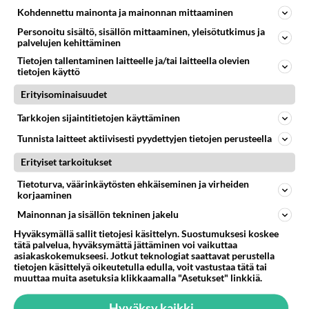
06.08.2026 12:01
Sinkut
Kohdennettu mainonta ja mainonnan mittaaminen
Personoitu sisältö, sisällön mittaaminen, yleisötutkimus ja
37
Olet ihana
palvelujen kehittäminen
530
Muru, sä oot ihana. Tunsitko sen sähkön meidän välillä kun oltiin ihan låhekkäin? 👩‍❤️‍👩❤️😼😘
Tietojen tallentaminen laitteelle ja/tai laitteella olevien
05.08.2026 21:15
Ikävä
tietojen käyttö
44
Mitä haluaisit kysyä tänään
Erityisominaisuudet
480
Kaivatultasi? Anna jokin tunniste itsestäni tai hänestä.
07.08.2026 13:15
Ikävä
Tarkkojen sijaintitietojen käyttäminen
Tunnista laitteet aktiivisesti pyydettyjen tietojen perusteella
Osallistu keskusteluun
Erityiset tarkoitukset
Muistatko Mikkelin panttivankidraaman?
58
Tietoturva, väärinkäytösten ehkäiseminen ja virheiden
Uusi draamasarja järkyttävästä tapauksesta on tulossa. Tositapahtumiin perustuva sarja ammentaa vuoden 1986 Mikkelin pan
korjaaminen
Ernest Lawson täräytti erikoisen heiton TTK-lehdistötilaisuudessa: " Onko tässä tarkoituksena...?"
3
Mainonnan ja sisällön tekninen jakelu
Ernest Lawson esitteli uudet TTK-tähtioppilaat ja opettajat torstaina 6.8. lehdistölle. Tulevalla kaudella on yksi hausk
Hyväksymällä sallit tietojesi käsittelyn. Suostumuksesi koskee
Jos SDP ei voita reilusti, persut kumoavat demokratian Suomesta
620
tätä palvelua, hyväksymättä jättäminen voi vaikuttaa
Näin tekisi ainakin Rydman seuratessaan idolinsa Trumpin mallia https://www.is.fi/politiikka/art-2000012187244.html
asiakaskokemukseesi. Jotkut teknologiat saattavat perustella
tietojen käsittelyä oikeutetulla edulla, voit vastustaa tätä tai
Uuden TTK-juontajan ympärillä epätietoisuus sakenee - Nyt MTV hämmentää soppaa
muuttaa muita asetuksia klikkaamalla "Asetukset" linkkiä.
36
TTK tulee taas tänä syksynä. Ohjelman uudet tähtioppilaat julkistetaan torstaina 6. elokuuta klo 14 alkavassa lehdistö
Hyväksy kaikki