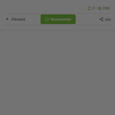
2
288
Äänestä
Kommentoi
Jaa