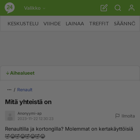
Valikko
KESKUSTELU
VIIHDE
LAINAA
TREFFIT
SÄÄNNÖT
Aihealueet
Renault
Mitä yhteistä on
Anonyymi-ap
Ilmoita
2023-11-22 12:30:23
Renaultilla ja kortongilla? Molemmat on kertakäyttöisiä
🤣😂🤣😂🤣😂🤣😂