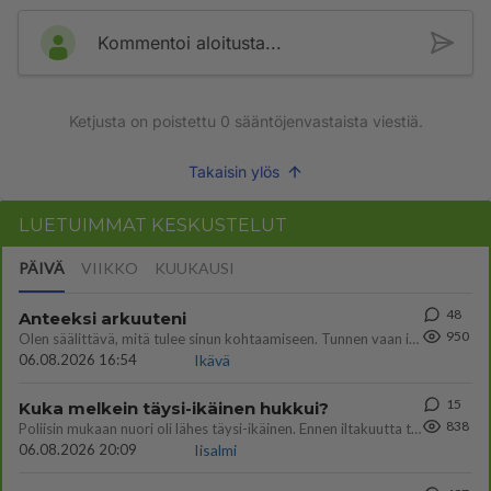
Kommentoi aloitusta...
Ketjusta on poistettu
0
sääntöjenvastaista viestiä.
Takaisin ylös
LUETUIMMAT KESKUSTELUT
PÄIVÄ
VIIKKO
KUUKAUSI
48
Anteeksi arkuuteni
950
Olen säälittävä, mitä tulee sinun kohtaamiseen. Tunnen vaan itseni todella epävarmaksi sun kanssa. Jos minun olisi pitän
06.08.2026 16:54
Ikävä
15
Kuka melkein täysi-ikäinen hukkui?
838
Poliisin mukaan nuori oli lähes täysi-ikäinen. Ennen iltakuutta tulleen ilmoituksen mukaan ihminen oli joutunut mahdoll
06.08.2026 20:09
Iisalmi