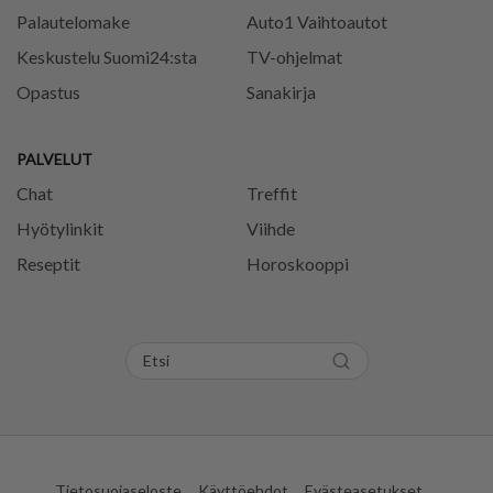
Palautelomake
Auto1 Vaihtoautot
Keskustelu Suomi24:sta
TV-ohjelmat
Opastus
Sanakirja
PALVELUT
Chat
Treffit
Hyötylinkit
Viihde
Reseptit
Horoskooppi
Tietosuojaseloste
Käyttöehdot
Evästeasetukset