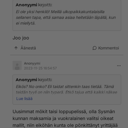
Anonyymi
kirjoitti:
Ei ole yksi henkilö! Meillä ulkopaikkakuntalaisilla
sellanen tapa, että samaa asiaa heitetään läpällä, kun
ei miellytä.
Joo joo
Äänestä
Kommentoi
Anonyymi
2023-11-25 16:54:57
Anonyymi
kirjoitti:
Eikös? No onko? Eli taidat sittenkin taas tietää. Tämä
teidän tyyli on niin typerä. Etkö tajua että kaikki näkee
mitä te teette?
Lue lisää
Ja kukas muu kuin kepu siellä mölyämässä. Ketä
Uusimmat mökit taisi loppupelissä, olla Sysmän
muuta harmittaisi kokoomusyrittäjä campingissa.
kunnan maksamia ja vuokralainen valitsi oikeat
mallit, niin eiköhän kunta ole pönkittänyt yrittäjää
Paikka valittu vuoden camping-alueeksi ja vetää