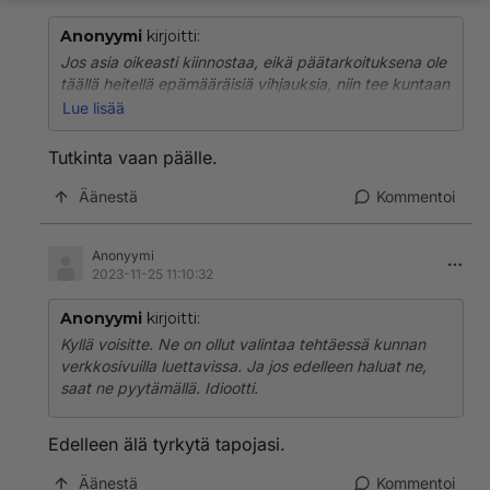
Anonyymi
kirjoitti:
Jos asia oikeasti kiinnostaa, eikä päätarkoituksena ole
täällä heitellä epämääräisiä vihjauksia, niin tee kuntaan
asiakirjapyyntö. Kyllä ne tarjousten vertailun tiedot
Lue lisää
sieltä saa.
Tutkinta vaan päälle.
Äänestä
Kommentoi
Anonyymi
2023-11-25 11:10:32
Anonyymi
kirjoitti:
Kyllä voisitte. Ne on ollut valintaa tehtäessä kunnan
verkkosivuilla luettavissa. Ja jos edelleen haluat ne,
saat ne pyytämällä. Idiootti.
Edelleen älä tyrkytä tapojasi.
Äänestä
Kommentoi