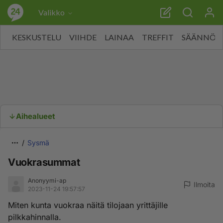
Valikko
KESKUSTELU
VIIHDE
LAINAA
TREFFIT
SÄÄNNÖT
Aihealueet
Sysmä
Vuokrasummat
Anonyymi-ap
Ilmoita
2023-11-24 19:57:57
Miten kunta vuokraa näitä tilojaan yrittäjille
pilkkahinnalla.