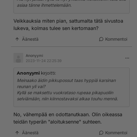
asiaa tänne ihmettelemään.
Veikkauksia miten pian, sattumalta tätä sivustoa
lukeva, kolmas tulee sen kertomaan?
Äänestä
Kommentoi
Anonyymi
2023-11-24 22:25:39
Anonyymi
kirjoitti:
Meinaako äidin pikkupossut taas hyppiä karsinan
reunan yli vai?
Kyllä se maksettu vuokrataso rupeaa pikapuoliin
selviämään, niin kiinnostavaksi alkaa touhu mennä.
No, vähempää en odottanutkaan. Olin oikeassa
teidän typerän "aloituksenne" suhteen.
Äänestä
Kommentoi