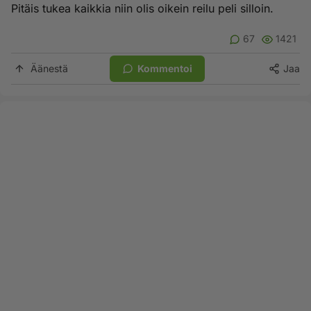
Pitäis tukea kaikkia niin olis oikein reilu peli silloin.
67
1421
Äänestä
Kommentoi
Jaa