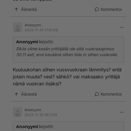
Äänestä
Kommentoi
Anonyymi
2023-11-25 17:01:08
Anonyymi
kirjoitti:
Eikös viime kesän yrittäjällä ole siitä vuokrasopimus
30.11 asti, ensi keväänä sitten Ilola In siihen vuokralle.
Kuuluukohan siihen vuosvuokraan lämmitys? entä
jotain muuta? vesi? sähkö? vai maksaako yrittäjä
nämä vuokran lisäksi?
Äänestä
Kommentoi
Anonyymi
2023-11-25 18:11:09
Anonyymi
kirjoitti: