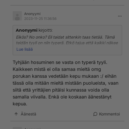
Anonyymi
2023-11-25 11:36:56
Anonyymi
kirjoitti:
Eikös? No onko? Eli taidat sittenkin taas tietää. Tämä
teidän tyyli on niin typerä. Etkö tajua että kaikki näkee
mitä te teette?
Lue lisää
Ja kukas muu kuin kepu siellä mölyämässä. Ketä
Tyhjään hosuminen se vasta on typerä tyyli.
muuta harmittaisi kokoomusyrittäjä campingissa.
Kaikkeen mistä ei olla samaa mieltä omg
porukan kanssa vedetään kepu mukaan :/ eihän
Paikka valittu vuoden camping-alueeksi ja vetää
tässä olla mitään mieltä mistään puolueista, vaan
kävijöitä Sysmään kuin magneetti. Aivan oikein että
saanut jatkoa. Ja olisi ehkä aihetta saada jatkossakin.
siitä että yrittäjien pitäisi kunnassa voida olla
Kyllä kansa tietää.
samalla viivalla. Enkä ole koskaan äänestänyt
kepua.
Äänestä
Kommentoi