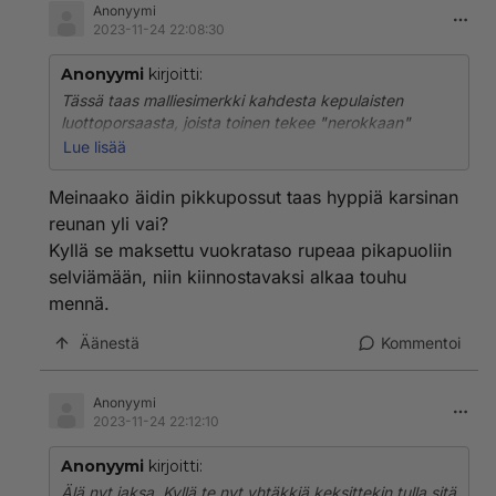
Anonyymi
2023-11-24 22:08:30
Anonyymi
kirjoitti:
Tässä taas malliesimerkki kahdesta kepulaisten
luottoporsaasta, joista toinen tekee "nerokkaan"
alotuksen ja toinen tulee kysymään "lisätietoa". Ja
Lue lisää
taas alkaa uusi haukkumiskierros.
Meinaako äidin pikkupossut taas hyppiä karsinan
Te tiedätte vastauksen kyllä, joten kertokaa ihmeessä
reunan yli vai?
koko yleisölle niin säästytään tältä teatterilta.
Kyllä se maksettu vuokrataso rupeaa pikapuoliin
selviämään, niin kiinnostavaksi alkaa touhu
mennä.
Äänestä
Kommentoi
Anonyymi
2023-11-24 22:12:10
Anonyymi
kirjoitti:
Älä nyt jaksa. Kyllä te nyt yhtäkkiä keksittekin tulla sitä