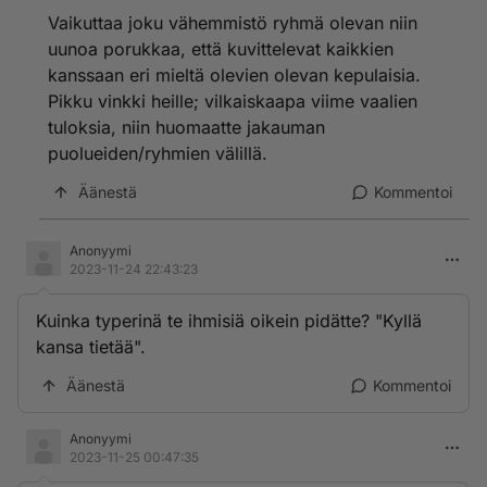
salainen summa taas kyseessä.
Vaikuttaa joku vähemmistö ryhmä olevan niin
uunoa porukkaa, että kuvittelevat kaikkien
kanssaan eri mieltä olevien olevan kepulaisia.
Pikku vinkki heille; vilkaiskaapa viime vaalien
tuloksia, niin huomaatte jakauman
puolueiden/ryhmien välillä.
Äänestä
Kommentoi
Anonyymi
2023-11-24 22:43:23
Kuinka typerinä te ihmisiä oikein pidätte? "Kyllä
kansa tietää".
Äänestä
Kommentoi
Anonyymi
2023-11-25 00:47:35