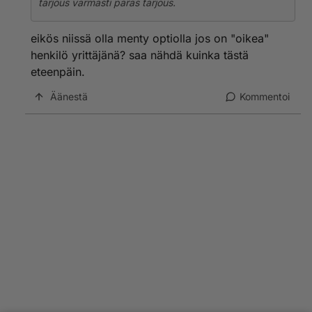
tarjous varmasti paras tarjous.
eikös niissä olla menty optiolla jos on "oikea"
henkilö yrittäjänä? saa nähdä kuinka tästä
eteenpäin.
Äänestä
Kommentoi