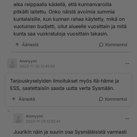
aika reippaalla kädellä, että kunnanvaroilla
kävijöitä Sysmään kuin magneetti. Aivan oikein että
saanut jatkoa. Ja olisi ehkä aihetta saada jatkossakin.
pitkälti laitettu. Onko näistä avoimia summia
Kyllä kansa tietää.
kuntalaisille, kun kunnan rahaa käytetty, mikä on
vuotuinen budjetti, ollut alueelle vuosittain ja mitä
kunta saa vuokratuloja vuosittain takasin.
Äänestä
Kommentoi
Anonyymi
2023-11-25 12:45:59
Tarjouskyselyiden ilmoitukset myös itä-häme ja
ESS, saatettaisiin saada uutta verta Sysmään.
Äänestä
Kommentoi
Anonyymi
2023-11-25 12:55:41
Juurikin näin ja suurin osa Sysmäläisistä varmasti