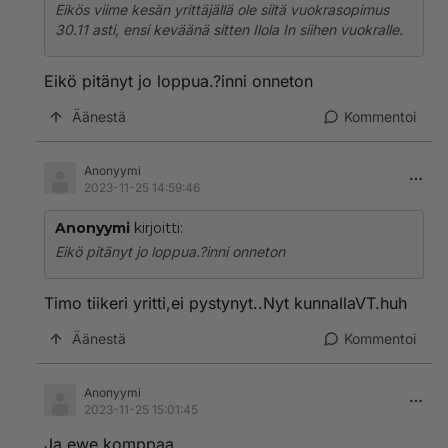
Eikös viime kesän yrittäjällä ole siitä vuokrasopimus
30.11 asti, ensi keväänä sitten Ilola In siihen vuokralle.
Eikö pitänyt jo loppua.?inni onneton
Äänestä
Kommentoi
Anonyymi
2023-11-25 14:59:46
Anonyymi
kirjoitti:
Eikö pitänyt jo loppua.?inni onneton
Timo tiikeri yritti,ei pystynyt..Nyt kunnallaVT.huh
Äänestä
Kommentoi
Anonyymi
2023-11-25 15:01:45
Ja ewe komppaa.