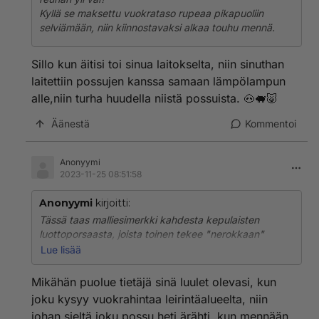
Kyllä se maksettu vuokrataso rupeaa pikapuoliin
selviämään, niin kiinnostavaksi alkaa touhu mennä.
Sillo kun äitisi toi sinua laitokselta, niin sinuthan
laitettiin possujen kanssa samaan lämpölampun
alle,niin turha huudella niistä possuista. 🐽🐖🐷
Äänestä
Kommentoi
Anonyymi
2023-11-25 08:51:58
Anonyymi
kirjoitti:
Tässä taas malliesimerkki kahdesta kepulaisten
luottoporsaasta, joista toinen tekee "nerokkaan"
alotuksen ja toinen tulee kysymään "lisätietoa". Ja
Lue lisää
taas alkaa uusi haukkumiskierros.
Mikähän puolue tietäjä sinä luulet olevasi, kun
Te tiedätte vastauksen kyllä, joten kertokaa ihmeessä
joku kysyy vuokrahintaa leirintäalueelta, niin
koko yleisölle niin säästytään tältä teatterilta.
johan sieltä joku possu heti ärähti, kun mennään