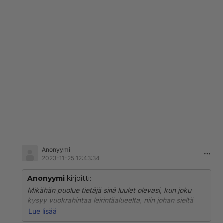
Anonyymi
2023-11-25 12:43:34
Anonyymi
kirjoitti:
Mikähän puolue tietäjä sinä luulet olevasi, kun joku
kysyy vuokrahintaa leirintäalueelta, niin johan sieltä
joku possu heti ärähti, kun mennään väärään
Lue lisää
aiheeseen ja onkin ilmeisesti kuntalaisilta pimitetty