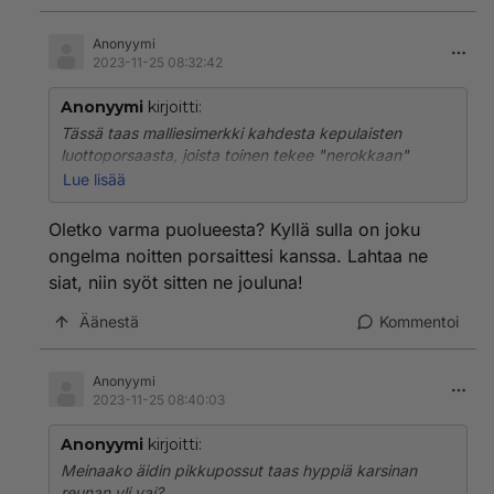
Anonyymi
2023-11-25 08:32:42
Anonyymi
kirjoitti:
Tässä taas malliesimerkki kahdesta kepulaisten
luottoporsaasta, joista toinen tekee "nerokkaan"
alotuksen ja toinen tulee kysymään "lisätietoa". Ja
Lue lisää
taas alkaa uusi haukkumiskierros.
Oletko varma puolueesta? Kyllä sulla on joku
Te tiedätte vastauksen kyllä, joten kertokaa ihmeessä
ongelma noitten porsaittesi kanssa. Lahtaa ne
koko yleisölle niin säästytään tältä teatterilta.
siat, niin syöt sitten ne jouluna!
Äänestä
Kommentoi
Anonyymi
2023-11-25 08:40:03
Anonyymi
kirjoitti:
Meinaako äidin pikkupossut taas hyppiä karsinan
reunan yli vai?