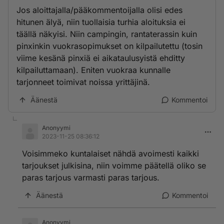
Jos aloittajalla/pääkommentoijalla olisi edes
hitunen älyä, niin tuollaisia turhia aloituksia ei
täällä näkyisi. Niin campingin, rantaterassin kuin
pinxinkin vuokrasopimukset on kilpailutettu (tosin
viime kesänä pinxiä ei aikataulusyistä ehditty
kilpailuttamaan). Eniten vuokraa kunnalle
tarjonneet toimivat noissa yrittäjinä.
Äänestä
Kommentoi
Anonyymi
2023-11-25 08:36:12
Voisimmeko kuntalaiset nähdä avoimesti kaikki
tarjoukset julkisina, niin voimme päätellä oliko se
paras tarjous varmasti paras tarjous.
Äänestä
Kommentoi
Anonyymi