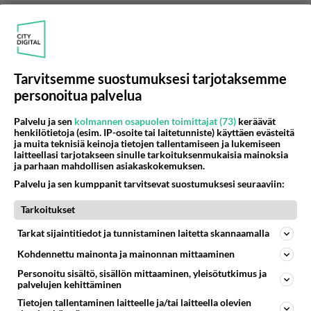
Anonyymi
2023-11-25 09:48:37
Tarvitsemme suostumuksesi tarjotaksemme
personoitua palvelua
Anonyymi
kirjoitti:
Voisimmeko kuntalaiset nähdä avoimesti kaikki
Palvelu ja sen
kolmannen osapuolen toimittajat (73)
keräävät
tarjoukset julkisina, niin voimme päätellä oliko se paras
henkilötietoja (esim. IP-osoite tai laitetunniste) käyttäen evästeitä
tarjous varmasti paras tarjous.
ja muita teknisiä keinoja tietojen tallentamiseen ja lukemiseen
laitteellasi tarjotakseen sinulle tarkoituksenmukaisia mainoksia
ja parhaan mahdollisen asiakaskokemuksen.
Kyllä voisitte. Ne on ollut valintaa tehtäessä
Palvelu ja sen kumppanit tarvitsevat suostumuksesi seuraaviin:
kunnan verkkosivuilla luettavissa. Ja jos edelleen
haluat ne, saat ne pyytämällä. Idiootti.
Tarkoitukset
Äänestä
Kommentoi
Tarkat sijaintitiedot ja tunnistaminen laitetta skannaamalla
Kohdennettu mainonta ja mainonnan mittaaminen
Anonyymi
Personoitu sisältö, sisällön mittaaminen, yleisötutkimus ja
2023-11-25 09:51:23
palvelujen kehittäminen
Tietojen tallentaminen laitteelle ja/tai laitteella olevien
Anonyymi
kirjoitti: