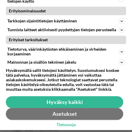
tietojen käyttö
eikös niissä olla menty optiolla jos on "oikea" henkilö
Erityisominaisuudet
yrittäjänä? saa nähdä kuinka tästä eteenpäin.
Tarkkojen sijaintitietojen käyttäminen
Eikös? No onko? Eli taidat sittenkin taas tietää.
Tunnista laitteet aktiivisesti pyydettyjen tietojen perusteella
Tämä teidän tyyli on niin typerä. Etkö tajua että
Erityiset tarkoitukset
kaikki näkee mitä te teette?
Tietoturva, väärinkäytösten ehkäiseminen ja virheiden
korjaaminen
Ja kukas muu kuin kepu siellä mölyämässä. Ketä
Mainonnan ja sisällön tekninen jakelu
muuta harmittaisi kokoomusyrittäjä campingissa.
Hyväksymällä sallit tietojesi käsittelyn. Suostumuksesi koskee
tätä palvelua, hyväksymättä jättäminen voi vaikuttaa
Paikka valittu vuoden camping-alueeksi ja vetää
asiakaskokemukseesi. Jotkut teknologiat saattavat perustella
kävijöitä Sysmään kuin magneetti. Aivan oikein
tietojen käsittelyä oikeutetulla edulla, voit vastustaa tätä tai
muuttaa muita asetuksia klikkaamalla "Asetukset" linkkiä.
että saanut jatkoa. Ja olisi ehkä aihetta saada
jatkossakin. Kyllä kansa tietää.
Hyväksy kaikki
Äänestä
Kommentoi
Asetukset
Tietosuoja
Anonyymi
2023-11-25 11:09:59