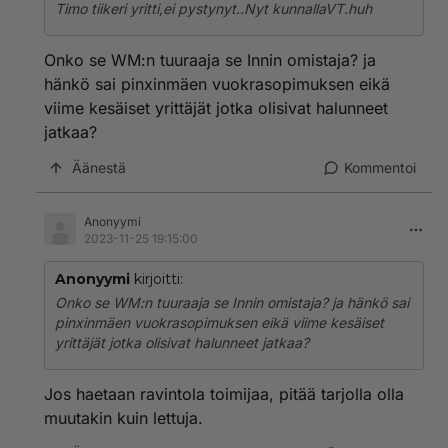
Timo tiikeri yritti,ei pystynyt..Nyt kunnallaVT.huh
Onko se WM:n tuuraaja se Innin omistaja? ja
hänkö sai pinxinmäen vuokrasopimuksen eikä
viime kesäiset yrittäjät jotka olisivat halunneet
jatkaa?
Äänestä
Kommentoi
Anonyymi
2023-11-25 19:15:00
Anonyymi
kirjoitti:
Onko se WM:n tuuraaja se Innin omistaja? ja hänkö sai
pinxinmäen vuokrasopimuksen eikä viime kesäiset
yrittäjät jotka olisivat halunneet jatkaa?
Jos haetaan ravintola toimijaa, pitää tarjolla olla
muutakin kuin lettuja.