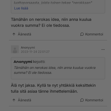
luottoporsaasta, joista toinen tekee "nerokkaan"
alotuksen ja toinen tulee kysymään "lisätietoa". Ja
Lue lisää
taas alkaa uusi haukkumiskierros.
Tämähän on nerokas idea, niin anna kuulua
Te tiedätte vastauksen kyllä, joten kertokaa ihmeessä
vuokra summa? Ei ole tiedossa.
koko yleisölle niin säästytään tältä teatterilta.
Äänestä
Kommentoi
Anonyymi
2023-11-24 22:01:27
Anonyymi
kirjoitti:
Tämähän on nerokas idea, niin anna kuulua vuokra
summa? Ei ole tiedossa.
Älä nyt jaksa. Kyllä te nyt yhtäkkiä keksittekin
tulla sitä asiaa tänne ihmettelemään.
Äänestä
Kommentoi