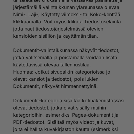
tai lataukset klikkaamalla vastaavaa painiketta ja
järjestämällä valintaikkunan yläreunassa olevaa
Nimi-, Laji-, Käytetty viimeksi- tai Koko-kenttää
klikkaamalla. Voit myös klikata Tiedostoselainta
jotta näet tiedostojärjestelmässä olevien
kansioiden sisällön ja käyttämän tilan.
Dokumentit-valintaikkunassa näkyvät tiedostot,
jotka valitsemalla ja poistamalla voidaan lisätä
käytettävissä olevaa tallennustilaa.
Huomaa: Jotkut sivupalkin kategorioissa jo
olevat kansiot ja tiedostot, pois lukien
Dokumentit, näkyvät himmennettyinä.
Dokumentit-kategoria sisältää kotihakemistossasi
olevat tiedostot, jotka eivät sisälly muihin
kategorioihin, esimerkiksi Pages-dokumentit ja
PDF-tiedostot. Sisältää myös videot ja kuvat,
joita ei hallita kuvakirjaston kautta (esimerkiksi