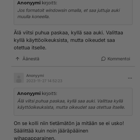
Anonyymi
kirjoitti:
Jos formatoit windowsin omalla, et saa juttuja auki
muulla koneella.
Älä viitsi puhua paskaa, kyllä saa auki. Valittaa
kyllä käyttöoikeuksista, mutta oikeudet saa
otettua itselle.
Äänestä
Kommentoi
Anonyymi
2023-11-27 14:52:23
Anonyymi
kirjoitti:
Älä viitsi puhua paskaa, kyllä saa auki. Valittaa kyllä
käyttöoikeuksista, mutta oikeudet saa otettua itselle.
On se kolli niin tietämätön ja mitään se ei usko!
Säälittää kuin noin jääräpääinen
wihapapparainen.