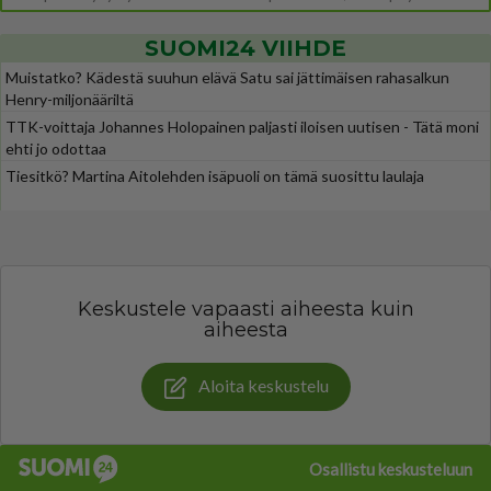
SUOMI24 VIIHDE
Muistatko? Kädestä suuhun elävä Satu sai jättimäisen rahasalkun
Henry-miljonääriltä
TTK-voittaja Johannes Holopainen paljasti iloisen uutisen - Tätä moni
ehti jo odottaa
Tiesitkö? Martina Aitolehden isäpuoli on tämä suosittu laulaja
Keskustele vapaasti aiheesta kuin
aiheesta
Aloita keskustelu
Osallistu keskusteluun