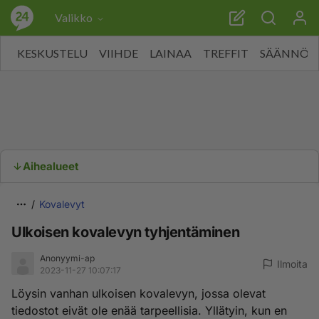
Valikko
KESKUSTELU
VIIHDE
LAINAA
TREFFIT
SÄÄNNÖT
Aihealueet
Kovalevyt
Ulkoisen kovalevyn tyhjentäminen
Anonyymi-ap
Ilmoita
2023-11-27 10:07:17
Löysin vanhan ulkoisen kovalevyn, jossa olevat
tiedostot eivät ole enää tarpeellisia. Yllätyin, kun en