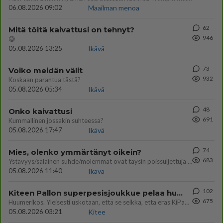
06.08.2026 09:02
Maailman menoa
62
Mitä töitä kaivattusi on tehnyt?
946
😅
05.08.2026 13:25
Ikävä
73
Voiko meidän välit
932
Koskaan parantua tästä?
05.08.2026 05:34
Ikävä
48
Onko kaivattusi
691
Kummallinen jossakin suhteessa?
05.08.2026 17:47
Ikävä
74
Mies, olenko ymmärtänyt oikein?
683
Ystävyys/salainen suhde/molemmat ovat täysin poissuljettuja asioita? Nainen
05.08.2026 11:40
Ikävä
102
Kiteen Pallon superpesisjoukkue pelaa huumeiden vaikutuksen alaisena
675
Huumerikos. Yleisesti uskotaan, että se seikka, että eräs KiPan pelaaja kärähtää huumeista, on vain jäävuoren huippu. M
05.08.2026 03:21
Kitee