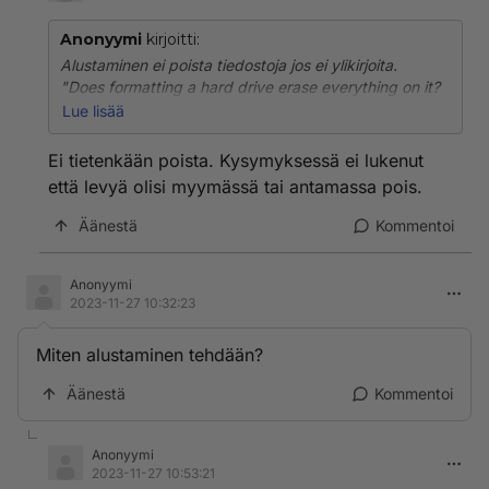
Anonyymi
kirjoitti:
Alustaminen ei poista tiedostoja jos ei ylikirjoita.
"Does formatting a hard drive erase everything on it?
The answer is no. Formatting does not erase data on
Lue lisää
the disk"
Ei tietenkään poista. Kysymyksessä ei lukenut
että levyä olisi myymässä tai antamassa pois.
Äänestä
Kommentoi
Anonyymi
2023-11-27 10:32:23
Miten alustaminen tehdään?
Äänestä
Kommentoi
Anonyymi
2023-11-27 10:53:21