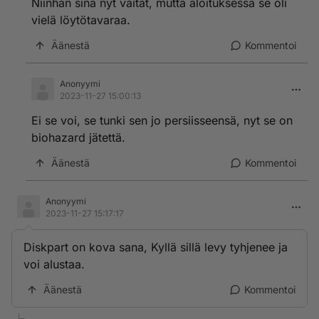
Niinhän sinä nyt väität, mutta aloituksessa se oli
vielä löytötavaraa.
Äänestä
Kommentoi
Anonyymi
2023-11-27 15:00:13
Ei se voi, se tunki sen jo persiisseensä, nyt se on
biohazard jätettä.
Äänestä
Kommentoi
Anonyymi
2023-11-27 15:17:17
Diskpart on kova sana, Kyllä sillä levy tyhjenee ja
voi alustaa.
Äänestä
Kommentoi