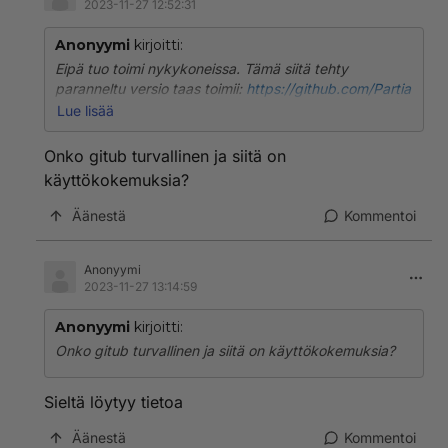
2023-11-27 12:52:31
Anonyymi
kirjoitti:
Eipä tuo toimi nykykoneissa. Tämä siitä tehty
paranneltu versio taas toimii:
https://github.com/Partia
lVolume/shredos.x86_64
Lue lisää
Onko gitub turvallinen ja siitä on
käyttökokemuksia?
Äänestä
Kommentoi
Anonyymi
2023-11-27 13:14:59
Anonyymi
kirjoitti:
Onko gitub turvallinen ja siitä on käyttökokemuksia?
Sieltä löytyy tietoa
Äänestä
Kommentoi