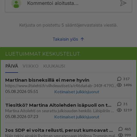
Kommentoi aloitusta...
Ketjusta on poistettu
5
sääntöjenvastaista viestiä.
Takaisin ylös
LUETUIMMAT KESKUSTELUT
PÄIVÄ
VIIKKO
KUUKAUSI
317
Martinan bisneksillä ei mene hyvin
1496
https://www.iltalehti.fi/viihdeuutiset/a/c46da6ab-340f-4790-aaa7-0865eed2336 Yrityksen konkurssihakemus on tullut kärä
05.08.2026 05:51
Kotimaiset julkkisjuorut
31
Tiesitkö? Martina Aitolehden isäpuoli on tämä suosittu laulaja
1219
Martina Aitolehti on seurattu julkisuuden henkilö. Lähipiiriin mahtuu muitakin tunnettuja henkilöitä. Tiesitkö, että Ma
05.08.2026 07:23
Kotimaiset julkkisjuorut
465
Jos SDP ei voita reilusti, persut kumoavat demokratian Suomesta
999
Näin tekisi ainakin Rydman seuratessaan idolinsa Trumpin mallia https://www.is.fi/politiikka/art-2000012187244.html