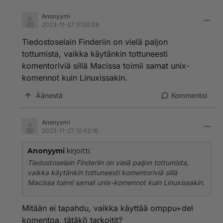
Anonyymi
2023-11-27 11:00:09
Tiedostoselain Finderiin on vielä paljon
tottumista, vaikka käytänkin tottuneesti
komentoriviä sillä Macissa toimii samat unix-
komennot kuin Linuxissakin.
Äänestä
Kommentoi
Anonyymi
2023-11-27 12:42:16
Anonyymi
kirjoitti:
Tiedostoselain Finderiin on vielä paljon tottumista,
vaikka käytänkin tottuneesti komentoriviä sillä
Macissa toimii samat unix-komennot kuin Linuxissakin.
Mitään ei tapahdu, vaikka käyttää omppu+del
komentoa, tätäkö tarkoitit?