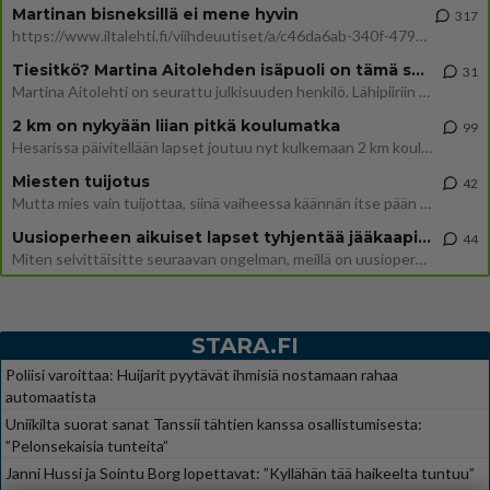
Martinan bisneksillä ei mene hyvin
317
https://www.iltalehti.fi/viihdeuutiset/a/c46da6ab-340f-4790-aaa7-0865eed2336 Yrityksen konkurssihakemus on tullut kärä
Tiesitkö? Martina Aitolehden isäpuoli on tämä suosittu laulaja
31
Martina Aitolehti on seurattu julkisuuden henkilö. Lähipiiriin mahtuu muitakin tunnettuja henkilöitä. Tiesitkö, että Ma
2 km on nykyään liian pitkä koulumatka
99
Hesarissa päivitellään lapset joutuu nyt kulkemaan 2 km kouluun jösses. Ruostefillarilla tuo matka menee vaikka miten äk
Miesten tuijotus
42
Mutta mies vain tuijottaa, siinä vaiheessa käännän itse pään pois. Mikä juttu? Yleensä jos joku tuijottaa tai katsoo, hä
Uusioperheen aikuiset lapset tyhjentää jääkaapin käydessään
44
Miten selvittäisitte seuraavan ongelman, meillä on uusioperhe, minulla teini-ikäiset lapset ja puolisolla aikuiset, jotk
STARA.FI
Poliisi varoittaa: Huijarit pyytävät ihmisiä nostamaan rahaa
automaatista
Uniikilta suorat sanat Tanssii tähtien kanssa osallistumisesta:
”Pelonsekaisia tunteita”
Janni Hussi ja Sointu Borg lopettavat: ”Kyllähän tää haikeelta tuntuu”