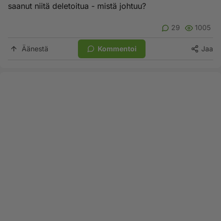
saanut niitä deletoitua - mistä johtuu?
29
1005
Äänestä
Kommentoi
Jaa