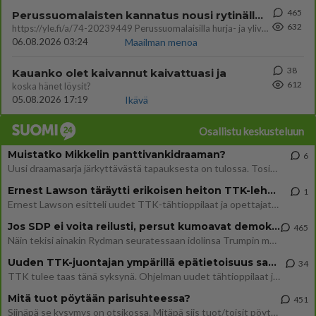
465
Perussuomalaisten kannatus nousi rytinällä Ylen tänään julkaisemassa tuoreimmassa gallup-kyselyssä.
632
https://yle.fi/a/74-20239449 Perussuomalaisilla hurja- ja ylivoimaisesti suurin nousu tässä uudessa Ylen gallupissa. Kyl
06.08.2026 03:24
Maailman menoa
38
Kauanko olet kaivannut kaivattuasi ja
612
koska hänet löysit?
05.08.2026 17:19
Ikävä
Osallistu keskusteluun
Muistatko Mikkelin panttivankidraaman?
6
Uusi draamasarja järkyttävästä tapauksesta on tulossa. Tositapahtumiin perustuva sarja ammentaa vuoden 1986 Mikkelin pan
Ernest Lawson täräytti erikoisen heiton TTK-lehdistötilaisuudessa: " Onko tässä tarkoituksena...?"
1
Ernest Lawson esitteli uudet TTK-tähtioppilaat ja opettajat torstaina 6.8. lehdistölle. Tulevalla kaudella on yksi hausk
Jos SDP ei voita reilusti, persut kumoavat demokratian Suomesta
465
Näin tekisi ainakin Rydman seuratessaan idolinsa Trumpin mallia https://www.is.fi/politiikka/art-2000012187244.html
Uuden TTK-juontajan ympärillä epätietoisuus sakenee - Nyt MTV hämmentää soppaa
34
TTK tulee taas tänä syksynä. Ohjelman uudet tähtioppilaat julkistetaan torstaina 6. elokuuta klo 14 alkavassa lehdistö
Mitä tuot pöytään parisuhteessa?
451
Siinäpä se kysymys on otsikossa. Mitäpä siis tuot/toisit pöytään parisuhteessa? Oletko mies vai nainen? Koetko sen mitä