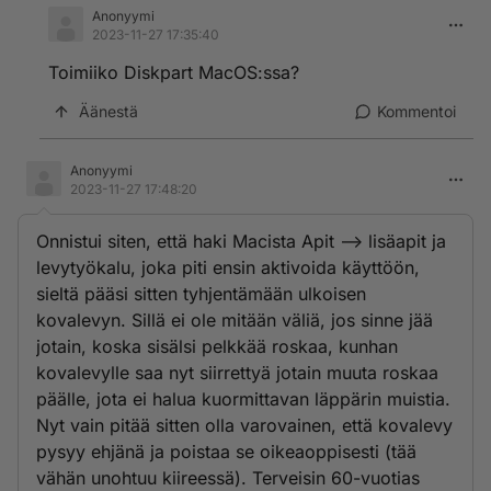
Anonyymi
2023-11-27 17:35:40
Toimiiko Diskpart MacOS:ssa?
Äänestä
Kommentoi
Anonyymi
2023-11-27 17:48:20
Onnistui siten, että haki Macista Apit --> lisäapit ja
levytyökalu, joka piti ensin aktivoida käyttöön,
sieltä pääsi sitten tyhjentämään ulkoisen
kovalevyn. Sillä ei ole mitään väliä, jos sinne jää
jotain, koska sisälsi pelkkää roskaa, kunhan
kovalevylle saa nyt siirrettyä jotain muuta roskaa
päälle, jota ei halua kuormittavan läppärin muistia.
Nyt vain pitää sitten olla varovainen, että kovalevy
pysyy ehjänä ja poistaa se oikeaoppisesti (tää
vähän unohtuu kiireessä). Terveisin 60-vuotias