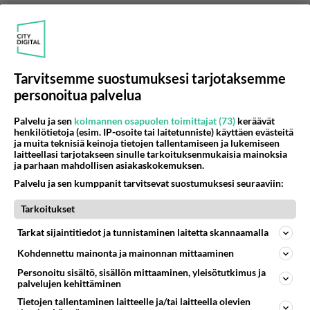
Musiikin luominen: Sisältää sisältöä
GarageBandista, Logicista ja MainStagesta.
Tarvitsemme suostumuksesi tarjotaksemme
Kuvat: Sisältää järjestelmän kuvakirjaston (katso
personoitua palvelua
Applen tukiartikkeli Järjestelmän kuvakirjaston
määrittäminen Kuvat-apissa).
Palvelu ja sen
kolmannen osapuolen toimittajat (73)
keräävät
henkilötietoja (esim. IP-osoite tai laitetunniste) käyttäen evästeitä
Roskakori: Sisältää poistamasi kohteet (iCloud
ja muita teknisiä keinoja tietojen tallentamiseen ja lukemiseen
laitteellasi tarjotakseen sinulle tarkoituksenmukaisia mainoksia
Drivesta poistettuja kohteita ei lasketa
ja parhaan mahdollisen asiakaskokemuksen.
tallennustilan määrään).
Palvelu ja sen kumppanit tarvitsevat suostumuksesi seuraaviin:
Tarkoitukset
Huomaa: Jos olet osioinut kovalevysi, roskakorin
koko näyttää macOS-osiolla (käynnistystaltiolla)
Tarkat sijaintitiedot ja tunnistaminen laitetta skannaamalla
olevan roskakorin käyttämän tilan.
Kohdennettu mainonta ja mainonnan mittaaminen
Personoitu sisältö, sisällön mittaaminen, yleisötutkimus ja
Muut käyttäjät: Sisältää Macin toisilla
palvelujen kehittäminen
käyttäjätunnuksilla luodut tai muokatut tiedostot.
Tietojen tallentaminen laitteelle ja/tai laitteella olevien