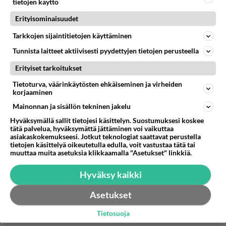
tietojen käyttö
macOS: Sisältää macOS-järjestelmäapit ja -
Erityisominaisuudet
tiedostot. Esimerkiksi Mail, Pääte ja Laskin.
Tarkkojen sijaintitietojen käyttäminen
Järjestelmätiedot: Sisältää tiedostot, jotka eivät
Tunnista laitteet aktiivisesti pyydettyjen tietojen perusteella
sovi tässä lueteltuihin kategorioihin. Tähän
Erityiset tarkoitukset
kategoriaan sisältyy ensisijaisesti järjestelmän
käyttämiä tiedostoja ja tietoja kuten
Tietoturva, väärinkäytösten ehkäiseminen ja virheiden
korjaaminen
lokitiedostoja, välimuistitiedostoja,
Mainonnan ja sisällön tekninen jakelu
virtuaalimuistitiedostoja ja muita ajonaikaisia
järjestelmän resursseja. Tähän sisältyvät myös
Hyväksymällä sallit tietojesi käsittelyn. Suostumuksesi koskee
tätä palvelua, hyväksymättä jättäminen voi vaikuttaa
väliaikaistiedostot, fontit, appien tukitiedostot ja
asiakaskokemukseesi. Jotkut teknologiat saattavat perustella
liitännäiset. Et voi hallita tämän kategorian
tietojen käsittelyä oikeutetulla edulla, voit vastustaa tätä tai
muuttaa muita asetuksia klikkaamalla "Asetukset" linkkiä.
sisältöä. macOS hallitsee sisältöä, ja kategorian
koko vaihtelee Macin senhetkisestä tilasta
Hyväksy kaikki
riippuen. Voit hallita kategorioiden ulkopuolelle
jäävää dataa Finderilla tai niillä muun valmistajan
Asetukset
apeilla, jotka loivat datan.
Tietosuoja