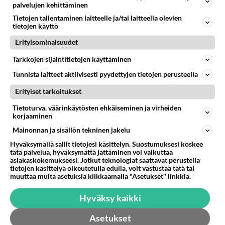
palvelujen kehittäminen
Tietojen tallentaminen laitteelle ja/tai laitteella olevien
tietojen käyttö
Erityisominaisuudet
Tarkkojen sijaintitietojen käyttäminen
Tunnista laitteet aktiivisesti pyydettyjen tietojen perusteella
Erityiset tarkoitukset
Tietoturva, väärinkäytösten ehkäiseminen ja virheiden
korjaaminen
Anonyymi
Mainonnan ja sisällön tekninen jakelu
2023-12-17 10:28:25
Hyväksymällä sallit tietojesi käsittelyn. Suostumuksesi koskee
tätä palvelua, hyväksymättä jättäminen voi vaikuttaa
Anonyymi
kirjoitti:
asiakaskokemukseesi. Jotkut teknologiat saattavat perustella
Keksi jotain älykkäämpää
tietojen käsittelyä oikeutetulla edulla, voit vastustaa tätä tai
muuttaa muita asetuksia klikkaamalla "Asetukset" linkkiä.
Älykkäämpi oli melko helppo löytää.
Hyväksy kaikki
Äänestä
Kommentoi
Asetukset