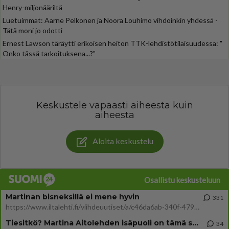
Henry-miljonääriltä
Luetuimmat: Aarne Pelkonen ja Noora Louhimo vihdoinkin yhdessä -
Tätä moni jo odotti
Ernest Lawson täräytti erikoisen heiton TTK-lehdistötilaisuudessa: "
Onko tässä tarkoituksena...?"
Keskustele vapaasti aiheesta kuin
aiheesta
Aloita keskustelu
Osallistu keskusteluun
Martinan bisneksillä ei mene hyvin
331
https://www.iltalehti.fi/viihdeuutiset/a/c46da6ab-340f-4790-aaa7-0865eed2336 Yrityksen konkurssihakemus on tullut kärä
Tiesitkö? Martina Aitolehden isäpuoli on tämä suosittu laulaja
34