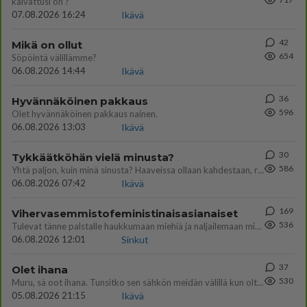
kaivattusi on ?
07.08.2026 16:24
Ikävä
42
Mikä on ollut
654
Söpöintä välillämme?
06.08.2026 14:44
Ikävä
36
Hyvännäköinen pakkaus
596
Olet hyvännäköinen pakkaus nainen.
06.08.2026 13:03
Ikävä
30
Tykkäätköhän vielä minusta?
586
Yhtä paljon, kuin minä sinusta? Haaveissa ollaan kahdestaan, rauhassa ja lähennytään fyysisesti ja tutustutaan syvemmin
06.08.2026 07:42
Ikävä
169
Vihervasemmistofeministinaisasianaiset
536
Tulevat tänne palstalle haukkumaan miehiä ja naljailemaan miehelle, kehuvat olevansa heitä parempia. Itse asuvat MIEHE
06.08.2026 12:01
Sinkut
37
Olet ihana
530
Muru, sä oot ihana. Tunsitko sen sähkön meidän välillä kun oltiin ihan låhekkäin? 👩‍❤️‍👩❤️😼😘
05.08.2026 21:15
Ikävä