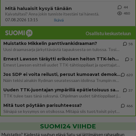
44
Mitä haluaisit kysyä tänään
480
Kaivatultasi? Anna jokin tunniste itsestäni tai hänestä.
07.08.2026 13:15
Ikävä
Osallistu keskusteluun
Muistatko Mikkelin panttivankidraaman?
58
Uusi draamasarja järkyttävästä tapauksesta on tulossa. Tositapahtumiin perustuva sarja ammentaa vuoden 1986 Mikkelin pan
Ernest Lawson täräytti erikoisen heiton TTK-lehdistötilaisuudessa: " Onko tässä tarkoituksena...?"
3
Ernest Lawson esitteli uudet TTK-tähtioppilaat ja opettajat torstaina 6.8. lehdistölle. Tulevalla kaudella on yksi hausk
Jos SDP ei voita reilusti, persut kumoavat demokratian Suomesta
620
Näin tekisi ainakin Rydman seuratessaan idolinsa Trumpin mallia https://www.is.fi/politiikka/art-2000012187244.html
Uuden TTK-juontajan ympärillä epätietoisuus sakenee - Nyt MTV hämmentää soppaa
37
TTK tulee taas tänä syksynä. Ohjelman uudet tähtioppilaat julkistetaan torstaina 6. elokuuta klo 14 alkavassa lehdistö
Mitä tuot pöytään parisuhteessa?
466
Siinäpä se kysymys on otsikossa. Mitäpä siis tuot/toisit pöytään parisuhteessa? Oletko mies vai nainen? Koetko sen mitä
SUOMI24 VIIHDE
Muistatko? Kädestä suuhun elävä Satu sai jättimäisen rahasalkun