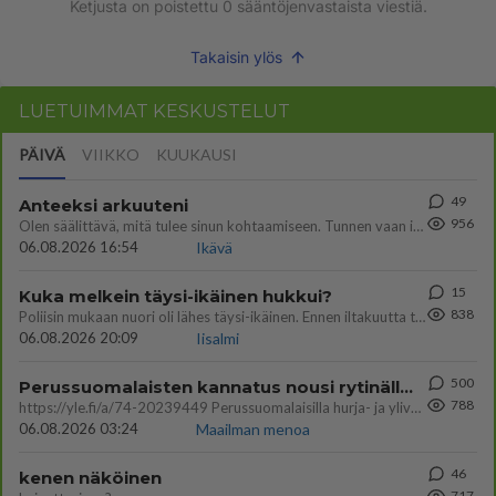
Ketjusta on poistettu
0
sääntöjenvastaista viestiä.
Takaisin ylös
LUETUIMMAT KESKUSTELUT
PÄIVÄ
VIIKKO
KUUKAUSI
49
Anteeksi arkuuteni
956
Olen säälittävä, mitä tulee sinun kohtaamiseen. Tunnen vaan itseni todella epävarmaksi sun kanssa. Jos minun olisi pitän
06.08.2026 16:54
Ikävä
15
Kuka melkein täysi-ikäinen hukkui?
838
Poliisin mukaan nuori oli lähes täysi-ikäinen. Ennen iltakuutta tulleen ilmoituksen mukaan ihminen oli joutunut mahdoll
06.08.2026 20:09
Iisalmi
500
Perussuomalaisten kannatus nousi rytinällä Ylen tänään julkaisemassa tuoreimmassa gallup-kyselyssä.
788
https://yle.fi/a/74-20239449 Perussuomalaisilla hurja- ja ylivoimaisesti suurin nousu tässä uudessa Ylen gallupissa. Kyl
06.08.2026 03:24
Maailman menoa
46
kenen näköinen
717