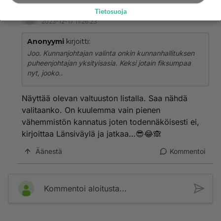
Tietosuoja
Anonyymi
2023-12-17 11:26:23
Anonyymi
kirjoitti:
Joo. Kunnanjohtajan valinta onkin kunnanhallituksen
puheenjohtajan yksityisasia. Keksi jotain fiksumpaa
nyt, jooko..
Näyttää olevan valtuuston listalla. Saa nähdä
valitaanko. On kuulemma vain pienen
vähemmistön kannatus joten todennäköisesti ei,
kirjoittaa Länsiväylä ja jatkaa…😎😂🙈
Äänestä
Kommentoi
Kommentoi aloitusta...