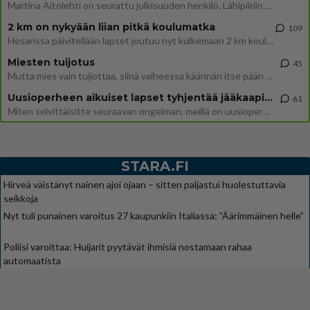
Martina Aitolehti on seurattu julkisuuden henkilö. Lähipiiriin mahtuu muitakin tunnettuja henkilöitä. Tiesitkö, että Ma
2 km on nykyään liian pitkä koulumatka
109
Hesarissa päivitellään lapset joutuu nyt kulkemaan 2 km kouluun jösses. Ruostefillarilla tuo matka menee vaikka miten äk
Miesten tuijotus
45
Mutta mies vain tuijottaa, siinä vaiheessa käännän itse pään pois. Mikä juttu? Yleensä jos joku tuijottaa tai katsoo, hä
Uusioperheen aikuiset lapset tyhjentää jääkaapin käydessään
61
Miten selvittäisitte seuraavan ongelman, meillä on uusioperhe, minulla teini-ikäiset lapset ja puolisolla aikuiset, jotk
STARA.FI
Hirveä väistänyt nainen ajoi ojaan – sitten paljastui huolestuttavia
seikkoja
Nyt tuli punainen varoitus 27 kaupunkiin Italiassa: ”Äärimmäinen helle”
Poliisi varoittaa: Huijarit pyytävät ihmisiä nostamaan rahaa
automaatista