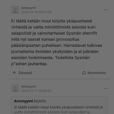
Anonyymi
2023-12-16 09:47:26
Ei täällä ketään muut kirjoita yksipuolisesti
virheistä ja valita mimöttömistä asioista kuin
salapoliisit ja vainoharhaiset Sysmän sherrifit
mitä nyt saavat kansan provosoitua
pääsiäispashan puheillaan. Harrastavat tutkivaa
journalismia ihmisten yksityisten ja ei julkisten
asioiden tonkimisesta. Todellista Sysmän
p"ashan jauhantaa.
Äänestä
Kommentoi
Anonyymi
2023-12-17 08:56:43
Anonyymi
kirjoitti:
Ei täällä ketään muut kirjoita yksipuolisesti virheistä ja
valita mimöttömistä asioista kuin salapoliisit ja