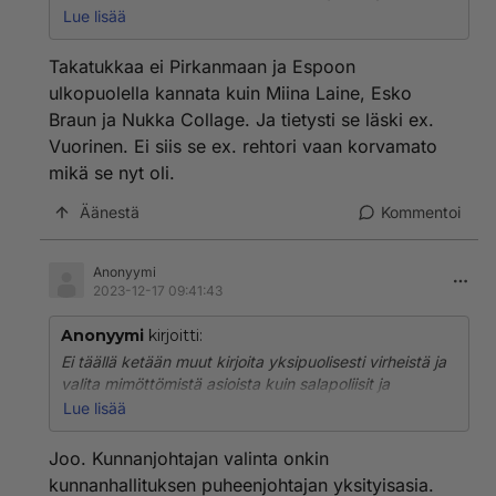
vainoharhaiset Sysmän sherrifit mitä nyt saavat
Lue lisää
kansan provosoitua pääsiäispashan puheillaan.
Harrastavat tutkivaa journalismia ihmisten yksityisten
Takatukkaa ei Pirkanmaan ja Espoon
ja ei julkisten asioiden tonkimisesta. Todellista Sysmän
ulkopuolella kannata kuin Miina Laine, Esko
p"ashan jauhantaa.
Braun ja Nukka Collage. Ja tietysti se läski ex.
Vuorinen. Ei siis se ex. rehtori vaan korvamato
mikä se nyt oli.
Äänestä
Kommentoi
Anonyymi
2023-12-17 09:41:43
Anonyymi
kirjoitti:
Ei täällä ketään muut kirjoita yksipuolisesti virheistä ja
valita mimöttömistä asioista kuin salapoliisit ja
vainoharhaiset Sysmän sherrifit mitä nyt saavat
Lue lisää
kansan provosoitua pääsiäispashan puheillaan.
Harrastavat tutkivaa journalismia ihmisten yksityisten
Joo. Kunnanjohtajan valinta onkin
ja ei julkisten asioiden tonkimisesta. Todellista Sysmän
kunnanhallituksen puheenjohtajan yksityisasia.
p"ashan jauhantaa.