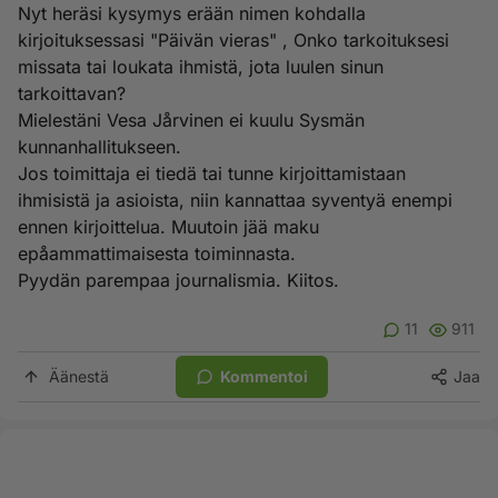
Nyt heräsi kysymys erään nimen kohdalla
kirjoituksessasi "Päivän vieras" , Onko tarkoituksesi
missata tai loukata ihmistä, jota luulen sinun
tarkoittavan?
Mielestäni Vesa Jårvinen ei kuulu Sysmän
kunnanhallitukseen.
Jos toimittaja ei tiedä tai tunne kirjoittamistaan
ihmisistä ja asioista, niin kannattaa syventyä enempi
ennen kirjoittelua. Muutoin jää maku
epåammattimaisesta toiminnasta.
Pyydän parempaa journalismia. Kiitos.
11
911
Äänestä
Kommentoi
Jaa