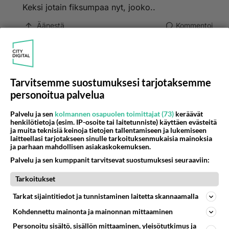
Keksi jotain fiksumpaa nyt, jooko..
Äänestä
Kommentoi
Anonyymi
2023-12-17 09:44:36
Tarvitsemme suostumuksesi tarjotaksemme
Anonyymi
kirjoitti:
personoitua palvelua
Joo. Kunnanjohtajan valinta onkin kunnanhallituksen
puheenjohtajan yksityisasia. Keksi jotain fiksumpaa
Palvelu ja sen
kolmannen osapuolen toimittajat (73)
keräävät
nyt, jooko..
henkilötietoja (esim. IP-osoite tai laitetunniste) käyttäen evästeitä
ja muita teknisiä keinoja tietojen tallentamiseen ja lukemiseen
laitteellasi tarjotakseen sinulle tarkoituksenmukaisia mainoksia
Keksi jotain älykkäämpää
ja parhaan mahdollisen asiakaskokemuksen.
Äänestä
Kommentoi
Palvelu ja sen kumppanit tarvitsevat suostumuksesi seuraaviin:
Tarkoitukset
Tarkat sijaintitiedot ja tunnistaminen laitetta skannaamalla
Kohdennettu mainonta ja mainonnan mittaaminen
Personoitu sisältö, sisällön mittaaminen, yleisötutkimus ja