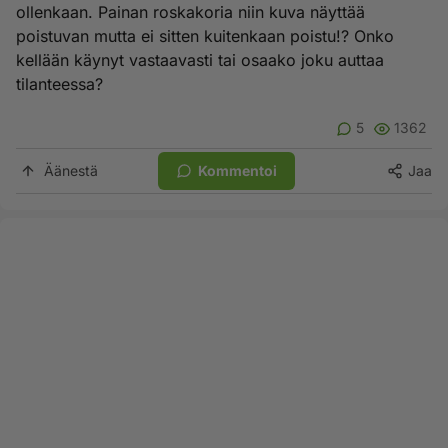
ollenkaan. Painan roskakoria niin kuva näyttää
poistuvan mutta ei sitten kuitenkaan poistu!? Onko
kellään käynyt vastaavasti tai osaako joku auttaa
tilanteessa?
5
1362
Äänestä
Kommentoi
Jaa