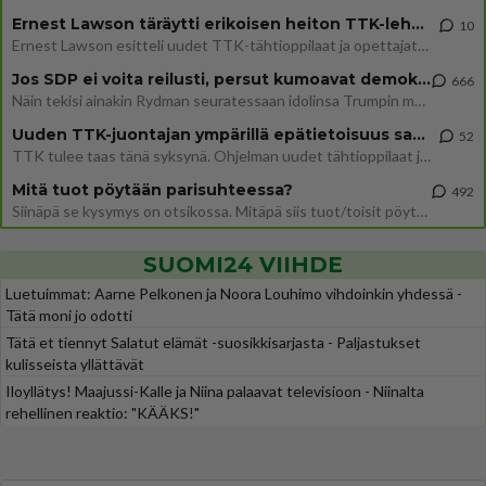
Ernest Lawson täräytti erikoisen heiton TTK-lehdistötilaisuudessa: " Onko tässä tarkoituksena...?"
10
Ernest Lawson esitteli uudet TTK-tähtioppilaat ja opettajat torstaina 6.8. lehdistölle. Tulevalla kaudella on yksi hausk
Jos SDP ei voita reilusti, persut kumoavat demokratian Suomesta
666
Näin tekisi ainakin Rydman seuratessaan idolinsa Trumpin mallia https://www.is.fi/politiikka/art-2000012187244.html
Uuden TTK-juontajan ympärillä epätietoisuus sakenee - Nyt MTV hämmentää soppaa
52
TTK tulee taas tänä syksynä. Ohjelman uudet tähtioppilaat julkistetaan torstaina 6. elokuuta klo 14 alkavassa lehdistö
Mitä tuot pöytään parisuhteessa?
492
Siinäpä se kysymys on otsikossa. Mitäpä siis tuot/toisit pöytään parisuhteessa? Oletko mies vai nainen? Koetko sen mitä
SUOMI24 VIIHDE
Luetuimmat: Aarne Pelkonen ja Noora Louhimo vihdoinkin yhdessä -
Tätä moni jo odotti
Tätä et tiennyt Salatut elämät -suosikkisarjasta - Paljastukset
kulisseista yllättävät
Iloyllätys! Maajussi-Kalle ja Niina palaavat televisioon - Niinalta
rehellinen reaktio: "KÄÄKS!"