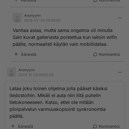
Anonyymi
2025-07-04 09:29:00
Vanhaa asiaa, mutta sama ongelma oli minulla
Sain kuvat galleriasta poistettua kun laitoin wifin
päälle, normaalisti käytän vain mobiilidataa.
Äänestä
Kommentoi
Anonyymi
2023-12-24 06:52:08
Lataa joku toinen ohjelma jolla pääset käsiksi
tiedostoihin. Mikäli ei auta niin liitä puhelin
tietokoneeseen. Katso, ettei ole mitään
pilvipalvelun varmuuskopiointi synkronointia
päällä.
Äänestä
Kommentoi