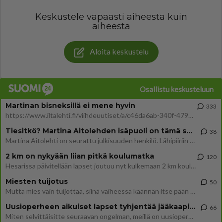
Keskustele vapaasti aiheesta kuin
aiheesta
Aloita keskustelu
Osallistu keskusteluun
Martinan bisneksillä ei mene hyvin
333
https://www.iltalehti.fi/viihdeuutiset/a/c46da6ab-340f-4790-aaa7-0865eed2336 Yrityksen konkurssihakemus on tullut kärä
Tiesitkö? Martina Aitolehden isäpuoli on tämä suosittu laulaja
38
Martina Aitolehti on seurattu julkisuuden henkilö. Lähipiiriin mahtuu muitakin tunnettuja henkilöitä. Tiesitkö, että Ma
2 km on nykyään liian pitkä koulumatka
120
Hesarissa päivitellään lapset joutuu nyt kulkemaan 2 km kouluun jösses. Ruostefillarilla tuo matka menee vaikka miten äk
Miesten tuijotus
50
Mutta mies vain tuijottaa, siinä vaiheessa käännän itse pään pois. Mikä juttu? Yleensä jos joku tuijottaa tai katsoo, hä
Uusioperheen aikuiset lapset tyhjentää jääkaapin käydessään
66
Miten selvittäisitte seuraavan ongelman, meillä on uusioperhe, minulla teini-ikäiset lapset ja puolisolla aikuiset, jotk