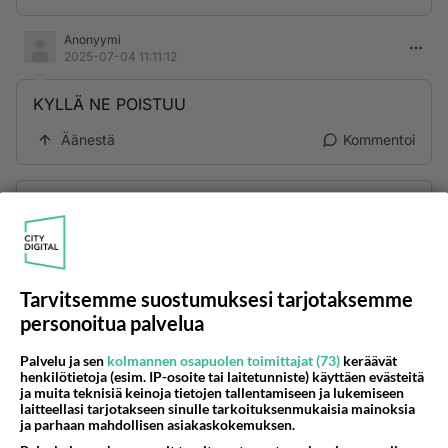
Anonyymi
2025-07-04 11:11:12
KYLLÄ NE POISTUU
Äänestä
Kommentoi
Kommentoi aloitusta...
Ketjusta on poistettu
1
sääntöjenvastaista viestiä.
Tarvitsemme suostumuksesi tarjotaksemme
personoitua palvelua
Takaisin ylös
Palvelu ja sen
kolmannen osapuolen toimittajat (73)
keräävät
LUETUIMMAT KESKUSTELUT
henkilötietoja (esim. IP-osoite tai laitetunniste) käyttäen evästeitä
ja muita teknisiä keinoja tietojen tallentamiseen ja lukemiseen
laitteellasi tarjotakseen sinulle tarkoituksenmukaisia mainoksia
PÄIVÄ
VIIKKO
KUUKAUSI
ja parhaan mahdollisen asiakaskokemuksen.