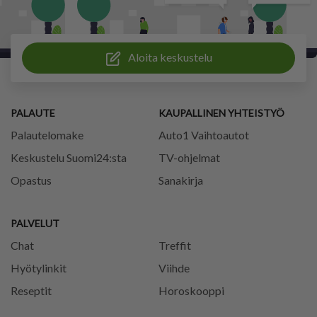
Aloita keskustelu
PALAUTE
KAUPALLINEN YHTEISTYÖ
Palautelomake
Auto1 Vaihtoautot
Keskustelu Suomi24:sta
TV-ohjelmat
Opastus
Sanakirja
PALVELUT
Chat
Treffit
Hyötylinkit
Viihde
Reseptit
Horoskooppi