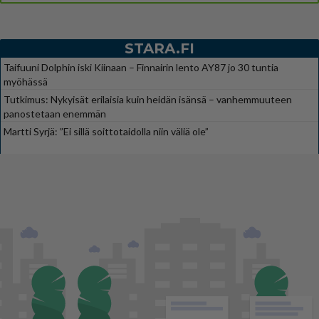
STARA.FI
Taifuuni Dolphin iski Kiinaan – Finnairin lento AY87 jo 30 tuntia
myöhässä
Tutkimus: Nykyisät erilaisia kuin heidän isänsä – vanhemmuuteen
panostetaan enemmän
Martti Syrjä: ”Ei sillä soittotaidolla niin väliä ole”