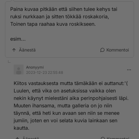
Paina kuvaa pitkään että siihen tulee kehys tai
ruksi nurkkaan ja sitten tökkää roskakoria,
Toinen tapa raahaa kuva roskikseen.
esim...
Äänestä
Kommentoi
Anonyymi
2023-12-23 22:55:48
Kiitos vastauksesta mutta tämäkään ei auttanut:'(
Luulen, että vika on asetuksissa vaikka olen
nekin käynyt mielestäni aika perinpohjaisesti läpi.
Muuten ihansama, mutta galleria on jo niin
täynnä, että heti kun avaan sen niin se menee
jumiin, joten en voi selata kuvia lainkaan sen
kautta.
Äänestä
Kommentoi