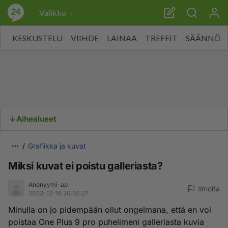
Valikko
KESKUSTELU
VIIHDE
LAINAA
TREFFIT
SÄÄNNÖT
Aihealueet
Grafiikka ja kuvat
Miksi kuvat ei poistu galleriasta?
Anonyymi-ap
Ilmoita
2023-12-18 20:50:27
Minulla on jo pidempään ollut ongelmana, että en voi
poistaa One Plus 9 pro puhelimeni galleriasta kuvia