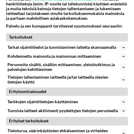
henkilötietoja (esim. IP-osoite tai laitetunniste) käyttäen evästeitä
Turkki taitaa tällä hetkellä olevan yksi näistä
ja muita teknisiä keinoja tietojen tallentamiseen ja lukemiseen
maista jotka takoo rahaa sekä omaisuutta. Viisas
laitteellasi tarjotakseen sinulle tarkoituksenmukaisia mainoksia
ja parhaan mahdollisen asiakaskokemuksen.
maa, joka ei pokkuroi eikä ota komentoja vastaan,
edes Natolta tai Usalta.. Kuinka pitkissä
Palvelu ja sen kumppanit tarvitsevat suostumuksesi seuraaviin:
kantamissa oli Ruotsin nato jäsenyys, ja edelleen
Tarkoitukset
jokin siellä tökkii. Meidän maailma on täysin
sairas. Uskokaa tai älkää mutta tämä on fakta kuin
Tarkat sijaintitiedot ja tunnistaminen laitetta skannaamalla
myös se että Ukrainan korruptio pressa on
Kohdennettu mainonta ja mainonnan mittaaminen
miljardööri. Odotan vaan sitä kun kaveri muuttaa
Personoitu sisältö, sisällön mittaaminen, yleisötutkimus ja
sekä lähtee maanpakoon Jenkkeihin ostamalleen
palvelujen kehittäminen
luksus huvilalle. Arvoltaan vaivaiset 20 miljoonaa.
Tietojen tallentaminen laitteelle ja/tai laitteella olevien
tietojen käyttö
Sinne olette rahanne lähettäneet.. Politiikko ottaa
aina omansa
Erityisominaisuudet
Äänestä
Kommentoi
Tarkkojen sijaintitietojen käyttäminen
Tunnista laitteet aktiivisesti pyydettyjen tietojen perusteella
Anonyymi
Erityiset tarkoitukset
2024-02-27 08:47:32
Tietoturva, väärinkäytösten ehkäiseminen ja virheiden
Näin on. Ressun ennustukset toteutuvat.