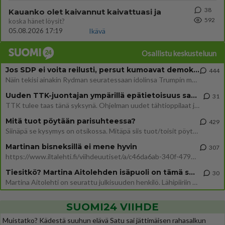
38
Kauanko olet kaivannut kaivattuasi ja
592
koska hänet löysit?
05.08.2026 17:19
Ikävä
Osallistu keskusteluun
Jos SDP ei voita reilusti, persut kumoavat demokratian Suomesta
444
Näin tekisi ainakin Rydman seuratessaan idolinsa Trumpin mallia https://www.is.fi/politiikka/art-2000012187244.html
Uuden TTK-juontajan ympärillä epätietoisuus sakenee - Nyt MTV hämmentää soppaa
31
TTK tulee taas tänä syksynä. Ohjelman uudet tähtioppilaat julkistetaan torstaina 6. elokuuta klo 14 alkavassa lehdistö
Mitä tuot pöytään parisuhteessa?
429
Siinäpä se kysymys on otsikossa. Mitäpä siis tuot/toisit pöytään parisuhteessa? Oletko mies vai nainen? Koetko sen mitä
Martinan bisneksillä ei mene hyvin
307
https://www.iltalehti.fi/viihdeuutiset/a/c46da6ab-340f-4790-aaa7-0865eed2336 Yrityksen konkurssihakemus on tullut kärä
Tiesitkö? Martina Aitolehden isäpuoli on tämä suosittu laulaja
30
Martina Aitolehti on seurattu julkisuuden henkilö. Lähipiiriin mahtuu muitakin tunnettuja henkilöitä. Tiesitkö, että Ma
SUOMI24 VIIHDE
Muistatko? Kädestä suuhun elävä Satu sai jättimäisen rahasalkun