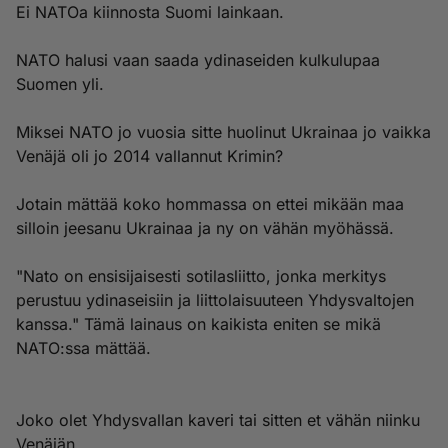
Ei NATOa kiinnosta Suomi lainkaan.
NATO halusi vaan saada ydinaseiden kulkulupaa
Suomen yli.
Miksei NATO jo vuosia sitte huolinut Ukrainaa jo vaikka
Venäjä oli jo 2014 vallannut Krimin?
Jotain mättää koko hommassa on ettei mikään maa
silloin jeesanu Ukrainaa ja ny on vähän myöhässä.
"Nato on ensisijaisesti sotilasliitto, jonka merkitys
perustuu ydinaseisiin ja liittolaisuuteen Yhdysvaltojen
kanssa." Tämä lainaus on kaikista eniten se mikä
NATO:ssa mättää.
Joko olet Yhdysvallan kaveri tai sitten et vähän niinku
Venäjän.