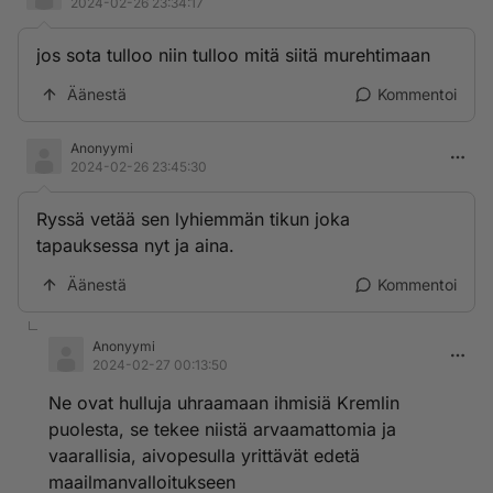
2024-02-26 23:34:17
jos sota tulloo niin tulloo mitä siitä murehtimaan
Äänestä
Kommentoi
Anonyymi
2024-02-26 23:45:30
Ryssä vetää sen lyhiemmän tikun joka
tapauksessa nyt ja aina.
Äänestä
Kommentoi
Anonyymi
2024-02-27 00:13:50
Ne ovat hulluja uhraamaan ihmisiä Kremlin
puolesta, se tekee niistä arvaamattomia ja
vaarallisia, aivopesulla yrittävät edetä
maailmanvalloitukseen