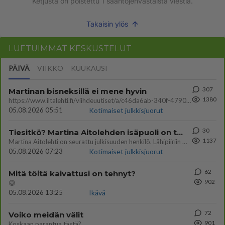
Ketjusta on poistettu
1
sääntöjenvastaista viestiä.
Takaisin ylös
LUETUIMMAT KESKUSTELUT
PÄIVÄ
VIIKKO
KUUKAUSI
307
Martinan bisneksillä ei mene hyvin
1380
https://www.iltalehti.fi/viihdeuutiset/a/c46da6ab-340f-4790-aaa7-0865eed2336 Yrityksen konkurssihakemus on tullut kärä
05.08.2026 05:51
Kotimaiset julkkisjuorut
30
Tiesitkö? Martina Aitolehden isäpuoli on tämä suosittu laulaja
1137
Martina Aitolehti on seurattu julkisuuden henkilö. Lähipiiriin mahtuu muitakin tunnettuja henkilöitä. Tiesitkö, että Ma
05.08.2026 07:23
Kotimaiset julkkisjuorut
62
Mitä töitä kaivattusi on tehnyt?
902
😅
05.08.2026 13:25
Ikävä
72
Voiko meidän välit
901
Koskaan parantua tästä?