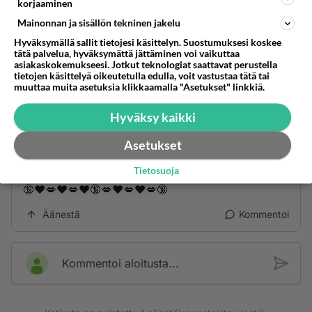
korjaaminen
Mainonnan ja sisällön tekninen jakelu
Äänestä
Kommentoi
Hyväksymällä sallit tietojesi käsittelyn. Suostumuksesi koskee
tätä palvelua, hyväksymättä jättäminen voi vaikuttaa
Anonyymi
asiakaskokemukseesi. Jotkut teknologiat saattavat perustella
2024-04-25 09:18:57
tietojen käsittelyä oikeutetulla edulla, voit vastustaa tätä tai
muuttaa muita asetuksia klikkaamalla "Asetukset" linkkiä.
🍒🍑🍒🍑🍒🍑🍒🍑🍒
Hyväksy kaikki
🔞 K­u­­u­­­m­­­a­t­ ­­t­­y­­t­­ö­­­t­­ ­­­o­­­d­­­o­­­t­t­a­v­­­­a­­­t­ ­­­s­­i­n­u­­­a­­­ ->
https://us4.fun/
Asetukset
kissgirl?18288299
Tietosuoja
🔞❤️💋❤️💋❤️🔞💋❤️💋❤️💋🔞
Äänestä
Kommentoi
Kommentoi aloitusta...