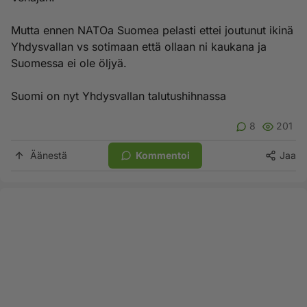
Mutta ennen NATOa Suomea pelasti ettei joutunut ikinä
Yhdysvallan vs sotimaan että ollaan ni kaukana ja
Suomessa ei ole öljyä.
Suomi on nyt Yhdysvallan talutushihnassa
8
201
Äänestä
Kommentoi
Jaa