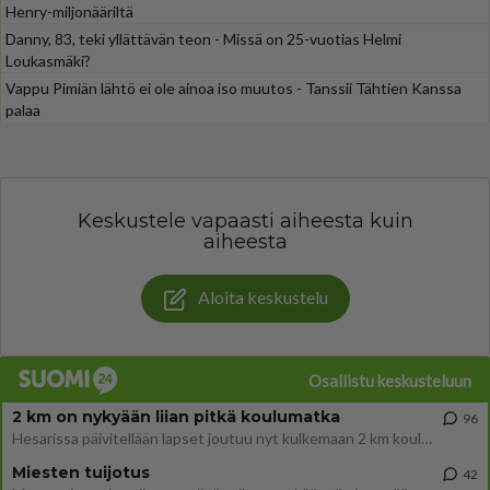
Henry-miljonääriltä
Danny, 83, teki yllättävän teon - Missä on 25-vuotias Helmi
Loukasmäki?
Vappu Pimiän lähtö ei ole ainoa iso muutos - Tanssii Tähtien Kanssa
palaa
Keskustele vapaasti aiheesta kuin
aiheesta
Aloita keskustelu
Osallistu keskusteluun
2 km on nykyään liian pitkä koulumatka
96
Hesarissa päivitellään lapset joutuu nyt kulkemaan 2 km kouluun jösses. Ruostefillarilla tuo matka menee vaikka miten äk
Miesten tuijotus
42