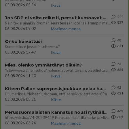
05.08.2026 05:34
Ikävä
444
Jos SDP ei voita reilusti, persut kumoavat demokratian Suomesta
837
Näin tekisi ainakin Rydman seuratessaan idolinsa Trumpin mallia https://www.is.fi/politiikka/art-2000012187244.html
06.08.2026 09:02
Maailman menoa
48
Onko kaivattusi
671
Kummallinen jossakin suhteessa?
05.08.2026 17:47
Ikävä
73
Mies, olenko ymmärtänyt oikein?
625
Ystävyys/salainen suhde/molemmat ovat täysin poissuljettuja asioita? Nainen
05.08.2026 11:40
Ikävä
92
Kiteen Pallon superpesisjoukkue pelaa huumeiden vaikutuksen alaisena
621
Huumerikos. Yleisesti uskotaan, että se seikka, että eräs KiPan pelaaja kärähtää huumeista, on vain jäävuoren huippu. M
05.08.2026 03:21
Kitee
463
Perussuomalaisten kannatus nousi rytinällä Ylen tänään julkaisemassa tuoreimmassa gallup-kyselyssä.
605
https://yle.fi/a/74-20239449 Perussuomalaisilla hurja- ja ylivoimaisesti suurin nousu tässä uudessa Ylen gallupissa. Kyl
06.08.2026 03:24
Maailman menoa