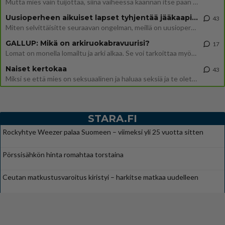
Mutta mies vain tuijottaa, siinä vaiheessa käännän itse pään pois. Mikä juttu? Yleensä jos joku tuijottaa tai katsoo, hä
Uusioperheen aikuiset lapset tyhjentää jääkaapin käydessään
43
Miten selvittäisitte seuraavan ongelman, meillä on uusioperhe, minulla teini-ikäiset lapset ja puolisolla aikuiset, jotk
GALLUP: Mikä on arkiruokabravuurisi?
17
Lomat on monella lomailtu ja arki alkaa. Se voi tarkoittaa myös sitä, että grillailut on grillattu ja palataan arjen ruo
Naiset kertokaa
43
Miksi se että mies on seksuaalinen ja haluaa seksiä ja te olette hänen mielestänne haluttava on vastenmielistä? Mikä sii
STARA.FI
Rockyhtye Weezer palaa Suomeen – viimeksi yli 25 vuotta sitten
Pörssisähkön hinta romahtaa torstaina
Ceutan matkustusvaroitus kiristyi – harkitse matkaa uudelleen