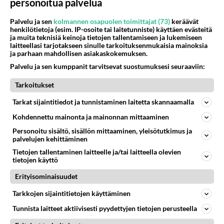
personoitua palvelua
1000
mitenkään nätti 🤣🤣🤣🤣🤣
08.08.2026 19:19
Ikävä
Palvelu ja sen
kolmannen osapuolen toimittajat (73)
keräävät
henkilötietoja (esim. IP-osoite tai laitetunniste) käyttäen evästeitä
172
Poliisi kiilasi mopoilijan
ja muita teknisiä keinoja tietojen tallentamiseen ja lukemiseen
929
laitteellasi tarjotakseen sinulle tarkoituksenmukaisia mainoksia
Ylellä leviää video jossa poliisi pysäyttää rajusti kiilamalla mopo pojan. Toivottavasti poliisi ottaa tuosta mallia myö
ja parhaan mahdollisen asiakaskokemuksen.
08.08.2026 19:55
Kiuruvesi
Palvelu ja sen kumppanit tarvitsevat suostumuksesi seuraaviin:
65
Käviskö tällainen suhde
Tarkoitukset
666
Tutustutaan, fyysistä kontaktia, mutta ensijaisesti tarkoituksena ei ole aloittaa mitään virallista tai rikkoa mitään? E
09.08.2026 17:40
Ikävä
Tarkat sijaintitiedot ja tunnistaminen laitetta skannaamalla
46
Kohdennettu mainonta ja mainonnan mittaaminen
Onko täällä ketään
634
Joka kaipaa M alkuista? Millä kirjaimella nimesi alkaa?
Personoitu sisältö, sisällön mittaaminen, yleisötutkimus ja
08.08.2026 19:54
Ikävä
palvelujen kehittäminen
Tietojen tallentaminen laitteelle ja/tai laitteella olevien
33
Vetovoima
tietojen käyttö
617
Onko välillänne suuri vetovoima ja miten se ilmenee? Onko siitä haittaa?
Erityisominaisuudet
08.08.2026 14:24
Ikävä
Tarkkojen sijaintitietojen käyttäminen
88
Niin kauan tätä
Tunnista laitteet aktiivisesti pyydettyjen tietojen perusteella
597
Onko vuotesi menneet hukkaan
09.08.2026 06:20
Ikävä