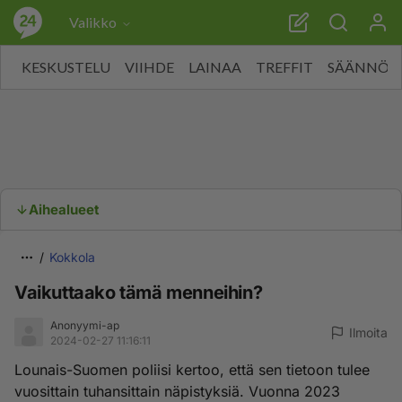
Valikko
KESKUSTELU
VIIHDE
LAINAA
TREFFIT
SÄÄNNÖT
Aihealueet
Kokkola
Vaikuttaako tämä menneihin?
Anonyymi-ap
Ilmoita
2024-02-27 11:16:11
Lounais-Suomen poliisi kertoo, että sen tietoon tulee
vuosittain tuhansittain näpistyksiä. Vuonna 2023