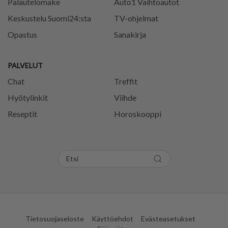
Palautelomake
Auto1 Vaihtoautot
Keskustelu Suomi24:sta
TV-ohjelmat
Opastus
Sanakirja
PALVELUT
Chat
Treffit
Hyötylinkit
Viihde
Reseptit
Horoskooppi
Tietosuojaseloste
Käyttöehdot
Evästeasetukset