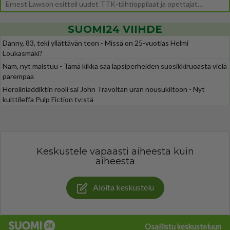
Ernest Lawson esitteli uudet TTK-tähtioppilaat ja opettajat torstaina 6.8. lehdistölle. Tulevalla kaudella on yksi hausk
SUOMI24 VIIHDE
Danny, 83, teki yllättävän teon - Missä on 25-vuotias Helmi
Loukasmäki?
Nam, nyt maistuu - Tämä kikka saa lapsiperheiden suosikkiruoasta vielä
parempaa
Heroiiniaddiktin rooli sai John Travoltan uran nousukiitoon - Nyt
kulttileffa Pulp Fiction tv:stä
Keskustele vapaasti aiheesta kuin
aiheesta
Aloita keskustelu
Osallistu keskusteluun