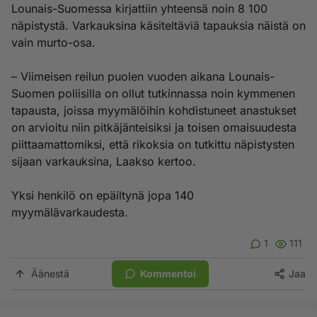
Lounais-Suomessa kirjattiin yhteensä noin 8 100
näpistystä. Varkauksina käsiteltäviä tapauksia näistä on
vain murto-osa.
– Viimeisen reilun puolen vuoden aikana Lounais-
Suomen poliisilla on ollut tutkinnassa noin kymmenen
tapausta, joissa myymälöihin kohdistuneet anastukset
on arvioitu niin pitkäjänteisiksi ja toisen omaisuudesta
piittaamattomiksi, että rikoksia on tutkittu näpistysten
sijaan varkauksina, Laakso kertoo.
Yksi henkilö on epäiltynä jopa 140
myymälävarkaudesta.
1
111
Äänestä
Kommentoi
Jaa