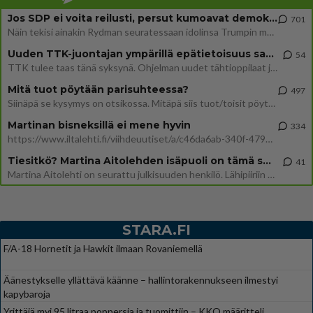
Jos SDP ei voita reilusti, persut kumoavat demokratian Suomesta
701
Näin tekisi ainakin Rydman seuratessaan idolinsa Trumpin mallia https://www.is.fi/politiikka/art-2000012187244.html
Uuden TTK-juontajan ympärillä epätietoisuus sakenee - Nyt MTV hämmentää soppaa
54
TTK tulee taas tänä syksynä. Ohjelman uudet tähtioppilaat julkistetaan torstaina 6. elokuuta klo 14 alkavassa lehdistö
Mitä tuot pöytään parisuhteessa?
497
Siinäpä se kysymys on otsikossa. Mitäpä siis tuot/toisit pöytään parisuhteessa? Oletko mies vai nainen? Koetko sen mitä
Martinan bisneksillä ei mene hyvin
334
https://www.iltalehti.fi/viihdeuutiset/a/c46da6ab-340f-4790-aaa7-0865eed2336 Yrityksen konkurssihakemus on tullut kärä
Tiesitkö? Martina Aitolehden isäpuoli on tämä suosittu laulaja
41
Martina Aitolehti on seurattu julkisuuden henkilö. Lähipiiriin mahtuu muitakin tunnettuja henkilöitä. Tiesitkö, että Ma
STARA.FI
F/A-18 Hornetit ja Hawkit ilmaan Rovaniemellä
Äänestykselle yllättävä käänne – hallintorakennukseen ilmestyi
kapybaroja
Yrittäjä myi 95 litraa poppersia ja tuomittiin – KKO määritteli