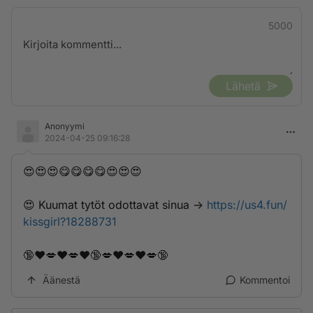
5000
Lähetä
Anonyymi
2024-04-25 09:16:28
😍😍😍😋😋😋😋😍😍😍
😍 K­­­u­­u­­m­a­­­t­­ ­t­­­y­t­­ö­­­t­ ­­­o­­­d­­­o­t­t­­­a­­v­­­­­a­­t­­ ­­­s­­­i­n­­u­­a­­­ ->
https://us4.fun/
kissgirl?18288731
🔞❤️💋❤️💋❤️🔞💋❤️💋❤️💋🔞
Äänestä
Kommentoi