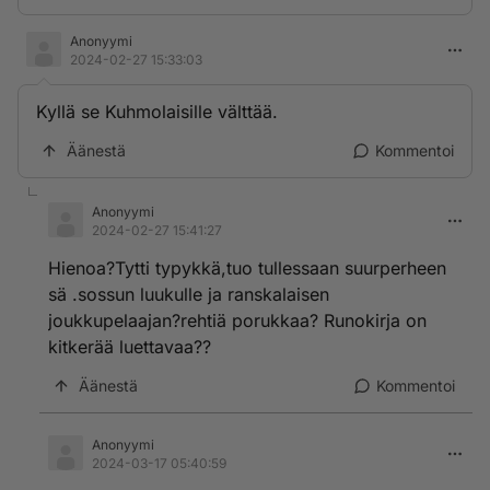
Anonyymi
2024-02-27 15:33:03
Kyllä se Kuhmolaisille välttää.
Äänestä
Kommentoi
Anonyymi
2024-02-27 15:41:27
Hienoa?Tytti typykkä,tuo tullessaan suurperheen
sä .sossun luukulle ja ranskalaisen
joukkupelaajan?rehtiä porukkaa? Runokirja on
kitkerää luettavaa??
Äänestä
Kommentoi
Anonyymi
2024-03-17 05:40:59