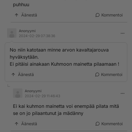
puhhuu
Äänestä
Kommentoi
Anonyymi
2024-02-29 07:38:36
No niin katotaan minne arvon kavaltajarouva
hyväksytään.
Ei pitäisi ainakaan Kuhmoon mainetta pilaamaan !
Äänestä
Kommentoi
Anonyymi
2024-02-29 11:46:43
Ei kai kuhmon mainetta voi enempää pilata mitä
se on jo pilaantunut ja mädänny
Äänestä
Kommentoi