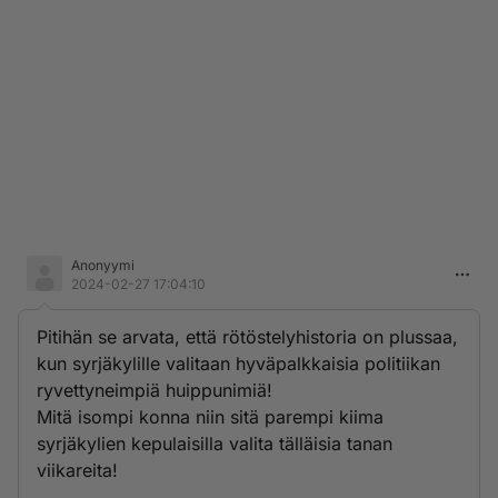
Anonyymi
2024-02-27 17:04:10
Pitihän se arvata, että rötöstelyhistoria on plussaa,
kun syrjäkylille valitaan hyväpalkkaisia politiikan
ryvettyneimpiä huippunimiä!
Mitä isompi konna niin sitä parempi kiima
syrjäkylien kepulaisilla valita tälläisia tanan
viikareita!