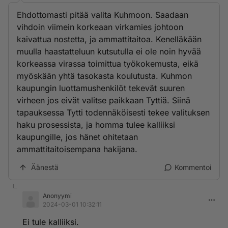
Ehdottomasti pitää valita Kuhmoon. Saadaan
vihdoin viimein korkeaan virkamies johtoon
kaivattua nostetta, ja ammattitaitoa. Kenelläkään
muulla haastatteluun kutsutulla ei ole noin hyvää
korkeassa virassa toimittua työkokemusta, eikä
myöskään yhtä tasokasta koulutusta. Kuhmon
kaupungin luottamushenkilöt tekevät suuren
virheen jos eivät valitse paikkaan Tyttiä. Siinä
tapauksessa Tytti todennäköisesti tekee valituksen
haku prosessista, ja homma tulee kalliiksi
kaupungille, jos hänet ohitetaan
ammattitaitoisempana hakijana.
Äänestä
Kommentoi
Anonyymi
2024-03-01 10:32:11
Ei tule kalliiksi.