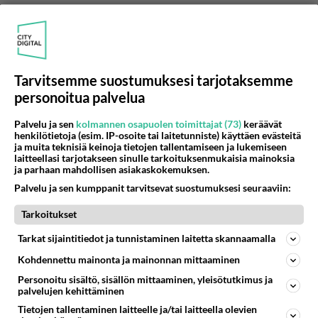
Anonyymi
2024-02-27 19:26:58
Toivottavasti valitaan! Minä alan häntä heti
Tarvitsemme suostumuksesi tarjotaksemme
kosiskelemaan... Saan julkisuutta ja mainetta.
personoitua palvelua
Haastatellaan myös kolmosen uutisissa...
Äänestä
Kommentoi
Palvelu ja sen
kolmannen osapuolen toimittajat (73)
keräävät
henkilötietoja (esim. IP-osoite tai laitetunniste) käyttäen evästeitä
ja muita teknisiä keinoja tietojen tallentamiseen ja lukemiseen
laitteellasi tarjotakseen sinulle tarkoituksenmukaisia mainoksia
ja parhaan mahdollisen asiakaskokemuksen.
Palvelu ja sen kumppanit tarvitsevat suostumuksesi seuraaviin:
Tarkoitukset
Tarkat sijaintitiedot ja tunnistaminen laitetta skannaamalla
Kohdennettu mainonta ja mainonnan mittaaminen
Personoitu sisältö, sisällön mittaaminen, yleisötutkimus ja
palvelujen kehittäminen
Tietojen tallentaminen laitteelle ja/tai laitteella olevien