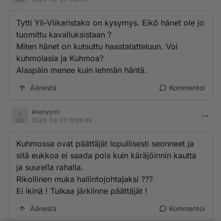
Tytti Yli-Viikaristako on kysymys. Eikö hänet ole jo
tuomittu kavalluksistaan ?
Miten hänet on kutsuttu haastatatteluun. Voi
kuhmolasia ja Kuhmoa?
Alaspäin menee kuin lehmän häntä.
Äänestä
Kommentoi
Anonyymi
2024-02-27 19:05:49
Kuhmossa ovat päättäjät lopullisesti seonneet ja
sitä eukkoa ei saada pois kuin käräjöinnin kautta
ja suurella rahalla.
Rikollinen muka hallintojohtajaksi ???
Ei ikinä ! Tulkaa järkiinne päättäjät !
Äänestä
Kommentoi