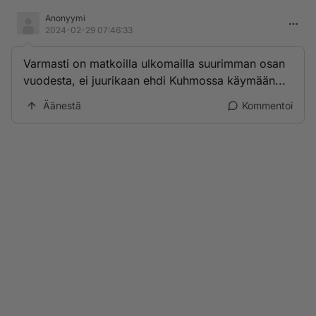
Anonyymi
2024-02-29 07:46:33
Varmasti on matkoilla ulkomailla suurimman osan
vuodesta, ei juurikaan ehdi Kuhmossa käymään...
Äänestä
Kommentoi