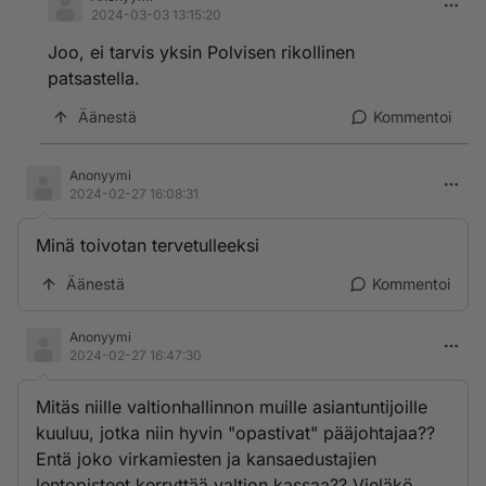
2024-03-03 13:15:20
Joo, ei tarvis yksin Polvisen rikollinen
patsastella.
Äänestä
Kommentoi
Anonyymi
2024-02-27 16:08:31
Minä toivotan tervetulleeksi
Äänestä
Kommentoi
Anonyymi
2024-02-27 16:47:30
Mitäs niille valtionhallinnon muille asiantuntijoille
kuuluu, jotka niin hyvin "opastivat" pääjohtajaa??
Entä joko virkamiesten ja kansaedustajien
lentopisteet kerryttää valtion kassaa?? Vieläkö