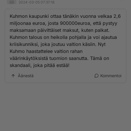
2024-03-05 07:37:18
Kuhmon kaupunki ottaa tänäkin vuonna velkaa 2,6
miljoonaa euroa, josta 900000euroa, että pystyy
maksamaan päivittäiset maksut, kuten palkat.
Kuhmon talous on heikolla pohjalla ja voi ajautua
kriisikunniksi, joka joutuu valtion käsiin. Nyt
Kuhmo haastattelee valtion rahan
väärinkäytöksistä tuomion saanutta. Tämä on
skandaali, joka pitää estää!
Äänestä
Kommentoi