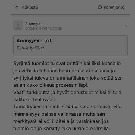
Äänestä
Kommentoi
Anonyymi
2024-03-03 13:24:30
Anonyymi
kirjoitti:
Ei tule kalliiksi.
Syrjintä tuomiot tulevat erittäin kalliiksi kunnalle
jos virheitä tehdään haku prosessin aikana ja
syrjityksi tuleva on ammattilainen joka vetää sen
asian koko oikeus prosessin läpi.
Vaatii tarkkuutta ja hyvät perustelut miksi ei tule
valituksi tehtävään.
Tämä kyseinen henkilö tietää sata varmasti, että
menneisyys painaa valinnassa mutta sen
merkitystä ei voi liioitella ja varsinkaan jos
tuomio on jo kärsitty eikä uusia ole vireillä.