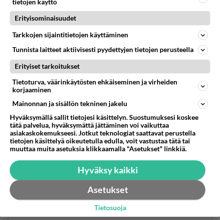
tietojen käyttö
Erityisominaisuudet
Tarkkojen sijaintitietojen käyttäminen
Tunnista laitteet aktiivisesti pyydettyjen tietojen perusteella
Anonyymi
2024-02-27 20:12:23
Erityiset tarkoitukset
Tietoturva, väärinkäytösten ehkäiseminen ja virheiden
Onko valitsijaryhmä syyllistynyt jo johonkin, kun
korjaaminen
ovat kutsuneet näin keskeiseen virkaan
Mainonnan ja sisällön tekninen jakelu
haastatteluun henkilön, jolla on hakuhetkellä ollut
Hyväksymällä sallit tietojesi käsittelyn. Suostumuksesi koskee
päällä ehdollinen vankeustuomio?
tätä palvelua, hyväksymättä jättäminen voi vaikuttaa
asiakaskokemukseesi. Jotkut teknologiat saattavat perustella
Äänestä
Kommentoi
tietojen käsittelyä oikeutetulla edulla, voit vastustaa tätä tai
muuttaa muita asetuksia klikkaamalla "Asetukset" linkkiä.
Anonyymi
Hyväksy kaikki
2024-02-27 20:23:33
Asetukset
Annetaan mahdollisuus yrittää Kuhmossa minun
elämää ei hetkauta sinne eikä tänne..
Tietosuoja