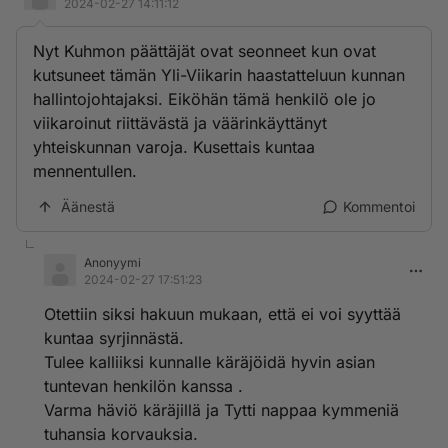
2024-02-27 14:11:12
Nyt Kuhmon päättäjät ovat seonneet kun ovat
kutsuneet tämän Yli-Viikarin haastatteluun kunnan
hallintojohtajaksi. Eiköhän tämä henkilö ole jo
viikaroinut riittävästä ja väärinkäyttänyt
yhteiskunnan varoja. Kusettais kuntaa
mennentullen.
Äänestä
Kommentoi
Anonyymi
2024-02-27 17:51:23
Otettiin siksi hakuun mukaan, että ei voi syyttää
kuntaa syrjinnästä.
Tulee kalliiksi kunnalle käräjöidä hyvin asian
tuntevan henkilön kanssa .
Varma häviö käräjillä ja Tytti nappaa kymmeniä
tuhansia korvauksia.