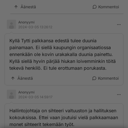
Äänestä
Kommentoi
Anonyymi
2024-03-05 13:26:12
Kyllä Tytti palkkansa edestä tulee duunia
painamaan. Ei siellä kaupungin organisaatiossa
ennenkään ole kovin urakakalla duunia painettu.
Kyllä siellä hyvin pärjää hiukan loivemminkin töitä
tekevä henkilö. Ei tule erottumaan porukasta.
Äänestä
Kommentoi
Anonyymi
2024-03-05 14:59:17
Hallintojohtaja on sihteeri valtuuston ja hallituksen
kokouksissa. Ettei vaan joutuisi vielä palkkaamaan
monet sihteerit tekemään työt.