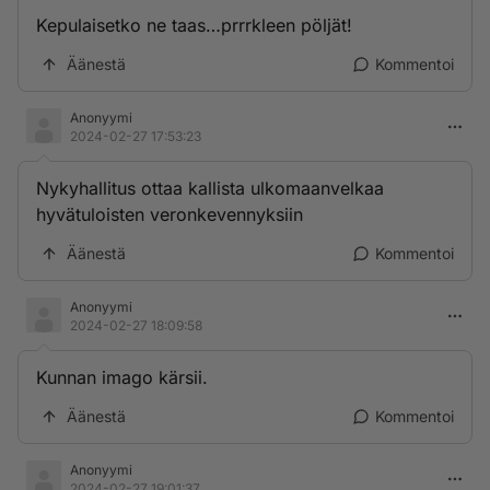
Kepulaisetko ne taas…prrrkleen pöljät!
Äänestä
Kommentoi
Anonyymi
2024-02-27 17:53:23
Nykyhallitus ottaa kallista ulkomaanvelkaa
hyvätuloisten veronkevennyksiin
Äänestä
Kommentoi
Anonyymi
2024-02-27 18:09:58
Kunnan imago kärsii.
Äänestä
Kommentoi
Anonyymi
2024-02-27 19:01:37