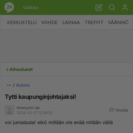
Valikko
KESKUSTELU
VIIHDE
LAINAA
TREFFIT
SÄÄNNÖT
Aihealueet
Kuhmo
Tytti kaupunginjohtajaksi!
Anonyymi-ap
Ilmoita
2024-02-27 12:39:23
voi jumalauta! eikö millään ole enää mitään väliä