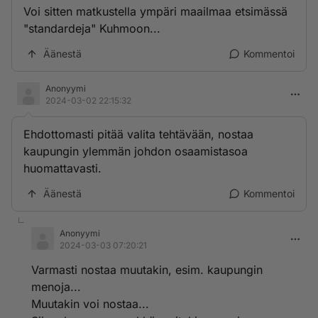
Voi sitten matkustella ympäri maailmaa etsimässä
"standardeja" Kuhmoon...
Äänestä
Kommentoi
Anonyymi
2024-03-02 22:15:32
Ehdottomasti pitää valita tehtävään, nostaa
kaupungin ylemmän johdon osaamistasoa
huomattavasti.
Äänestä
Kommentoi
Anonyymi
2024-03-03 07:20:21
Varmasti nostaa muutakin, esim. kaupungin
menoja...
Muutakin voi nostaa...