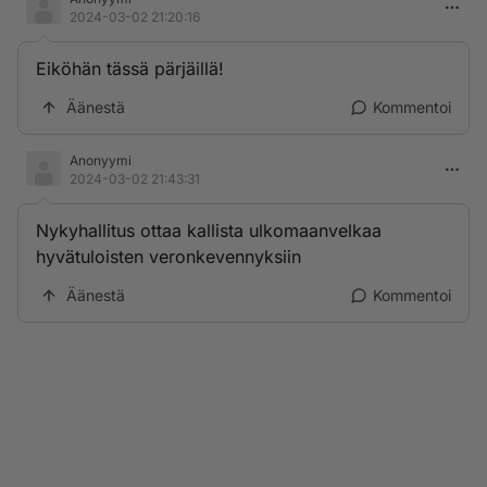
2024-03-02 21:20:16
Eiköhän tässä pärjäillä!
Äänestä
Kommentoi
Anonyymi
2024-03-02 21:43:31
Nykyhallitus ottaa kallista ulkomaanvelkaa
hyvätuloisten veronkevennyksiin
Äänestä
Kommentoi