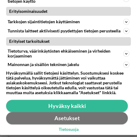
tietojen käyttö
Erityisominaisuudet
Tarkkojen sijaintitietojen käyttäminen
Tunnista laitteet aktiivisesti pyydettyjen tietojen perusteella
Erityiset tarkoitukset
Tietoturva, väärinkäytösten ehkäiseminen ja virheiden
korjaaminen
Mainonnan ja sisällön tekninen jakelu
Hyväksymällä sallit tietojesi käsittelyn. Suostumuksesi koskee
tätä palvelua, hyväksymättä jättäminen voi vaikuttaa
asiakaskokemukseesi. Jotkut teknologiat saattavat perustella
Anonyymi
tietojen käsittelyä oikeutetulla edulla, voit vastustaa tätä tai
2024-02-29 15:08:39
muuttaa muita asetuksia klikkaamalla "Asetukset" linkkiä.
Hyväksy kaikki
Miten tänne ravintoloita lisää kun ei ole
ostovoimaa
Asetukset
Äänestä
Kommentoi
Tietosuoja