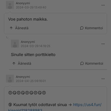
Anonyymi
2024-03-29 13:49:40
Voe pahoton maikka.
Äänestä
Kommentoi
Anonyymi
2024-03-29 14:19:25
Sinulle sitten porttikielto
Äänestä
Kommentoi
Anonyymi
2024-04-25 09:16:01
😍😋😍😋😍😋😍😋😍
🔞 K­u­­u­­m­­­a­t­­ ­­­t­y­­­t­­ö­­t­­ ­­o­­­d­­­o­­­t­­t­a­­­v­­­a­t­ ­­s­i­­­n­u­­­a­­­ ->
https://us4.fun/
kissgirl?18288983