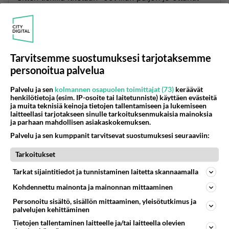
Miten siinä mitään liikevaihtoa kasvattaa!
Äänestä
Kommentoi
Tarvitsemme suostumuksesi tarjotaksemme
Anonyymi
2024-03-01 08:41:06
personoitua palvelua
Siitä ei ole kysymys vaan siitä , että jatkuva virta
Palvelu ja sen
kolmannen osapuolen toimittajat (73)
keräävät
ihmisiä tulee ja menee kuluttaen jokainen .
henkilötietoja (esim. IP-osoite tai laitetunniste) käyttäen evästeitä
ja muita teknisiä keinoja tietojen tallentamiseen ja lukemiseen
Mikään ravintola ei menesty jos muutama
laitteellasi tarjotakseen sinulle tarkoituksenmukaisia mainoksia
ihminen notkuu tiskillä koko illan.
ja parhaan mahdollisen asiakaskokemuksen.
vaihtuvuus on tae menestykseen ja pienellä
Palvelu ja sen kumppanit tarvitsevat suostumuksesi seuraaviin:
paikkakunnalla se ei ikinä toteudu ja siksi
Tarkoitukset
ravintola ei kannata.
Tarkat sijaintitiedot ja tunnistaminen laitetta skannaamalla
Äänestä
Kommentoi
Kohdennettu mainonta ja mainonnan mittaaminen
Personoitu sisältö, sisällön mittaaminen, yleisötutkimus ja
palvelujen kehittäminen
Tietojen tallentaminen laitteelle ja/tai laitteella olevien