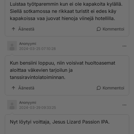
Luistaa työtparemmin kun ei ole kapakoita kylällä.
Siellä sotkamossa ne rikkaat turistit ei edes käy
kapakoissa vaa juovat hienoja viinejä hotellilla.
Äänestä
Kommentoi
Anonyymi
2024-03-25 07:10:28
Kun bensiini loppuu, niin voisivat huoltoasemat
aloittaa väkevien tarjoilun ja
tanssiravintolatoiminnan.
Äänestä
Kommentoi
Anonyymi
2024-03-29 09:33:25
Nyt löytyi voittaja, Jesus Lizard Passion IPA.