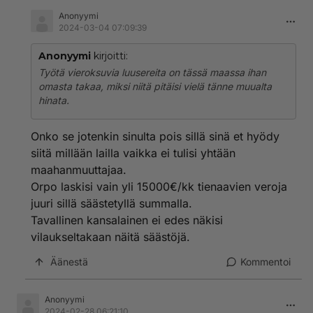
Anonyymi
2024-03-04 07:09:39
Anonyymi
kirjoitti:
Työtä vieroksuvia luusereita on tässä maassa ihan
omasta takaa, miksi niitä pitäisi vielä tänne muualta
hinata.
Onko se jotenkin sinulta pois sillä sinä et hyödy
siitä millään lailla vaikka ei tulisi yhtään
maahanmuuttajaa.
Orpo laskisi vain yli 15000€/kk tienaavien veroja
juuri sillä säästetyllä summalla.
Tavallinen kansalainen ei edes näkisi
vilaukseltakaan näitä säästöjä.
Äänestä
Kommentoi
Anonyymi
2024-02-28 06:21:10