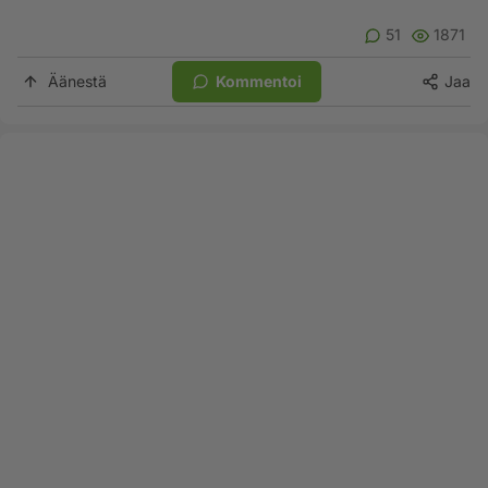
51
1871
Äänestä
Kommentoi
Jaa