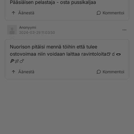
Pääsiäisen pelastaja - osta pussikaljaa
Äänestä
Kommentoi
Anonyymi
2024-03-29 11:03:50
Nuorison pitäisi mennä töihin että tulee
ostovoimaa niin voidaan laittaa ravintoloita🍺🧃🌭
🍕🍖🍗
Äänestä
Kommentoi