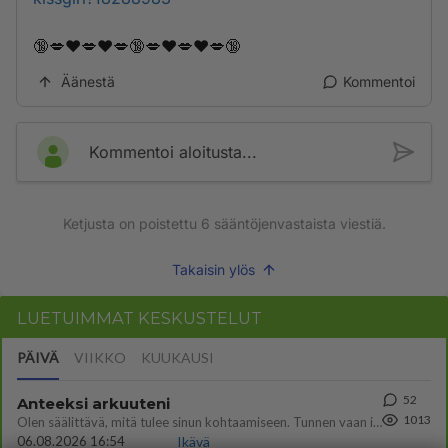
🔞💋❤️💋❤️💋🔞💋❤️💋❤️💋🔞
Äänestä
Kommentoi
Kommentoi aloitusta...
Ketjusta on poistettu
6
sääntöjenvastaista viestiä.
Takaisin ylös
LUETUIMMAT KESKUSTELUT
PÄIVÄ
VIIKKO
KUUKAUSI
52
Anteeksi arkuuteni
1013
Olen säälittävä, mitä tulee sinun kohtaamiseen. Tunnen vaan itseni todella epävarmaksi sun kanssa. Jos minun olisi pitän
06.08.2026 16:54
Ikävä