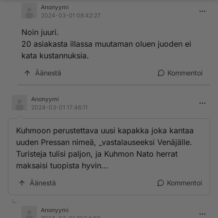
Anonyymi
2024-03-01 08:42:27
Noin juuri.
20 asiakasta illassa muutaman oluen juoden ei
kata kustannuksia.
Äänestä
Kommentoi
Anonyymi
2024-03-01 17:46:11
Kuhmoon perustettava uusi kapakka joka kantaa
uuden Pressan nimeä, _vastalauseeksi Venäjälle.
Turisteja tulisi paljon, ja Kuhmon Nato herrat
maksaisi tuopista hyvin...
Äänestä
Kommentoi
Anonyymi