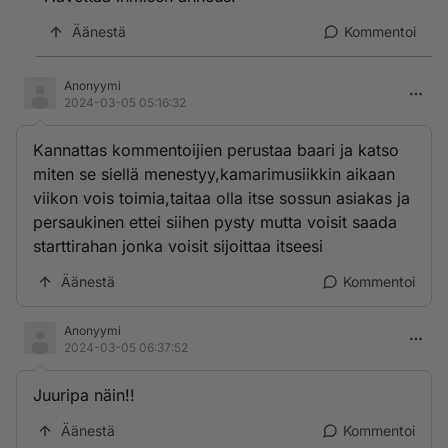
Äänestä
Kommentoi
Anonyymi
2024-03-05 05:16:32
Kannattas kommentoijien perustaa baari ja katso
miten se siellä menestyy,kamarimusiikkin aikaan
viikon vois toimia,taitaa olla itse sossun asiakas ja
persaukinen ettei siihen pysty mutta voisit saada
starttirahan jonka voisit sijoittaa itseesi
Äänestä
Kommentoi
Anonyymi
2024-03-05 06:37:52
Juuripa näin!!
Äänestä
Kommentoi