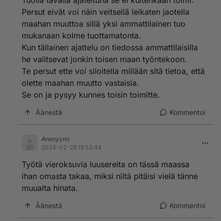
Tuolla tavalla ajateltuna se ei kuitenkaan toimi.
Persut eivät voi näin veitsellä leikaten jaotella
maahan muuttoa sillä yksi ammattilainen tuo
mukanaan kolme tuottamatonta.
Kun tällainen ajattelu on tiedossa ammattilaisilla
he valitsevat jonkin toisen maan työntekoon.
Te persut ette voi siloitella millään sitä tietoa, että
olette maahan muutto vastaisia.
Se on ja pysyy kunnes toisin toimitte.
Äänestä
Kommentoi
Anonyymi
2024-02-28 18:53:44
Työtä vieroksuvia luusereita on tässä maassa
ihan omasta takaa, miksi niitä pitäisi vielä tänne
muualta hinata.
Äänestä
Kommentoi