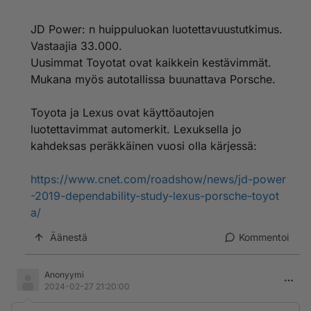
JD Power: n huippuluokan luotettavuustutkimus.
Vastaajia 33.000.
Uusimmat Toyotat ovat kaikkein kestävimmät.
Mukana myös autotallissa buunattava Porsche.
Toyota ja Lexus ovat käyttöautojen
luotettavimmat automerkit. Lexuksella jo
kahdeksas peräkkäinen vuosi olla kärjessä:
https://www.cnet.com/roadshow/news/jd-power
-2019-dependability-study-lexus-porsche-toyot
a/
Äänestä
Kommentoi
Anonyymi
2024-02-27 21:20:00