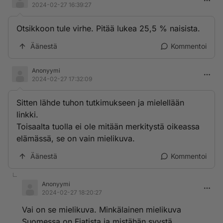
2024-02-27 16:39:27
Otsikkoon tule virhe. Pitää lukea 25,5 % naisista.
Äänestä
Kommentoi
Anonyymi
2024-02-27 17:32:09
Sitten lähde tuhon tutkimukseen ja mielellään
linkki.
Toisaalta tuolla ei ole mitään merkitystä oikeassa
elämässä, se on vain mielikuva.
Äänestä
Kommentoi
Anonyymi
2024-02-27 18:20:27
Vai on se mielikuva. Minkälainen mielikuva
Suomessa on Fiatista ja mistähän syystä.