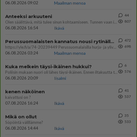
06.08.2026 09:02
Maailman menoa
44
Anteeksi arkuuteni
807
Olen säälittävä, mitä tulee sinun kohtaamiseen. Tunnen vaan itseni todella epävarmaksi sun kanssa. Jos minun olisi pitän
06.08.2026 16:54
Ikävä
472
Perussuomalaisten kannatus nousi rytinällä Ylen tänään julkaisemassa tuoreimmassa gallup-kyselyssä.
698
https://yle.fi/a/74-20239449 Perussuomalaisilla hurja- ja ylivoimaisesti suurin nousu tässä uudessa Ylen gallupissa. Kyl
06.08.2026 03:24
Maailman menoa
6
Kuka melkein täysi-ikäinen hukkui?
576
Poliisin mukaan nuori oli lähes täysi-ikäinen. Ennen iltakuutta tulleen ilmoituksen mukaan ihminen oli joutunut mahdoll
06.08.2026 20:09
Iisalmi
41
kenen näköinen
537
kaivattusi on ?
07.08.2026 16:24
Ikävä
35
Mikä on ollut
533
Söpöintä välillämme?
06.08.2026 14:44
Ikävä