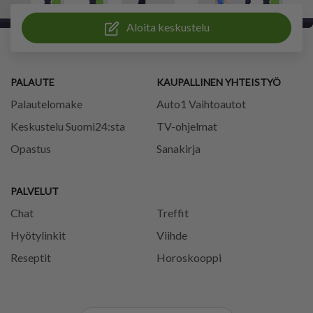
Aloita keskustelu
PALAUTE
KAUPALLINEN YHTEISTYÖ
Palautelomake
Auto1 Vaihtoautot
Keskustelu Suomi24:sta
TV-ohjelmat
Opastus
Sanakirja
PALVELUT
Chat
Treffit
Hyötylinkit
Viihde
Reseptit
Horoskooppi