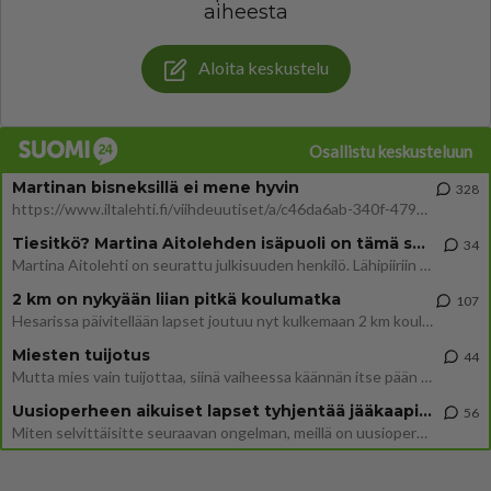
aiheesta
Aloita keskustelu
Osallistu keskusteluun
Martinan bisneksillä ei mene hyvin
328
https://www.iltalehti.fi/viihdeuutiset/a/c46da6ab-340f-4790-aaa7-0865eed2336 Yrityksen konkurssihakemus on tullut kärä
Tiesitkö? Martina Aitolehden isäpuoli on tämä suosittu laulaja
34
Martina Aitolehti on seurattu julkisuuden henkilö. Lähipiiriin mahtuu muitakin tunnettuja henkilöitä. Tiesitkö, että Ma
2 km on nykyään liian pitkä koulumatka
107
Hesarissa päivitellään lapset joutuu nyt kulkemaan 2 km kouluun jösses. Ruostefillarilla tuo matka menee vaikka miten äk
Miesten tuijotus
44
Mutta mies vain tuijottaa, siinä vaiheessa käännän itse pään pois. Mikä juttu? Yleensä jos joku tuijottaa tai katsoo, hä
Uusioperheen aikuiset lapset tyhjentää jääkaapin käydessään
56
Miten selvittäisitte seuraavan ongelman, meillä on uusioperhe, minulla teini-ikäiset lapset ja puolisolla aikuiset, jotk