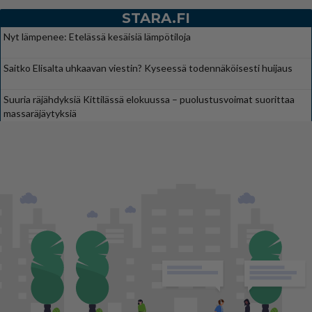
STARA.FI
Nyt lämpenee: Etelässä kesäisiä lämpötiloja
Saitko Elisalta uhkaavan viestin? Kyseessä todennäköisesti huijaus
Suuria räjähdyksiä Kittilässä elokuussa – puolustusvoimat suorittaa
massaräjäytyksiä