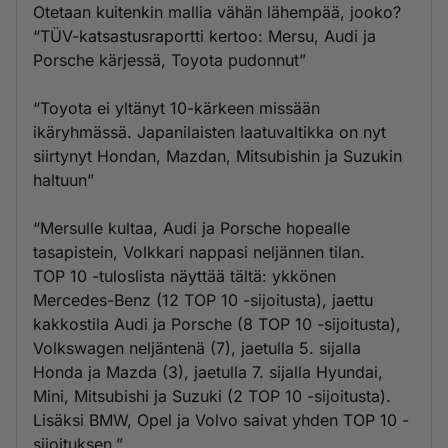
Otetaan kuitenkin mallia vähän lähempää, jooko?
“TÜV-katsastusraportti kertoo: Mersu, Audi ja
Porsche kärjessä, Toyota pudonnut”
“Toyota ei yltänyt 10-kärkeen missään
ikäryhmässä. Japanilaisten laatuvaltikka on nyt
siirtynyt Hondan, Mazdan, Mitsubishin ja Suzukin
haltuun”
“Mersulle kultaa, Audi ja Porsche hopealle
tasapistein, Volkkari nappasi neljännen tilan.
TOP 10 -tuloslista näyttää tältä: ykkönen
Mercedes-Benz (12 TOP 10 -sijoitusta), jaettu
kakkostila Audi ja Porsche (8 TOP 10 -sijoitusta),
Volkswagen neljäntenä (7), jaetulla 5. sijalla
Honda ja Mazda (3), jaetulla 7. sijalla Hyundai,
Mini, Mitsubishi ja Suzuki (2 TOP 10 -sijoitusta).
Lisäksi BMW, Opel ja Volvo saivat yhden TOP 10 -
sijoituksen.”