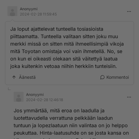
Anonyymi
2024-02-28 11:59:45
Ja loput ajattelevat tunteella tosiasioista
piittaamatta. Tunteella valitaan sitten joku muu
merkki missä on sitten mitä ihmeellisimpiä vikoja
mitä Toyotan omistaja voi vain ihmetellä. No, se
on kun ei oikeasti olekaan sitä väitettyä laatua
joka kuitenkin vetoaa niihin herkkiin tunteisiin.
Äänestä
Kommentoi
Anonyymi
2024-02-28 12:46:18
Jos ymmärtää, mitä eroa on laadulla ja
luotettavudella verrattuna pelkkään laadun
tuntuun ja lopezlaatuun niin valintaa on jo helppo
peukuttaa. Hinta-laatusuhde on se josta kansa on