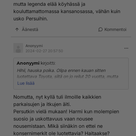
mutta legenda elää köyhässä ja
kouluttamattomassa kansanosassa, vähän kuin
usko Persuihin.
Äänestä
Kommentoi
Anonyymi
2024-02-27 20:57:50
Anonyymi
kirjoitti:
Hihii, hauska poika. Olipa ennen kauan sitten
luotettava Toyota, siitä on jo reilut 20 vuotta, mutta
legenda elää köyhässä ja kouluttamattomassa
Lue lisää
kansanosassa, vähän kuin usko Persuihin.
Nomutta, nyt kyllä tuli ilmoille kaikkien
parkaisujen ja itkujen äiti.
Persutkin vielä mukaan! Harmi kun molempien
suosio ja uskottavuus vaan nousee
nousemistaan. Mikä siinäkin on ettei ne
konsernimerkit ole luotettavia? Haitaakse?