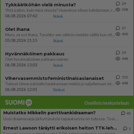
29
Tykkäätköhän vielä minusta?
508
Yhtä paljon, kuin minä sinusta? Haaveissa ollaan kahdestaan, rauhassa ja lähennytään fyysisesti ja tutustutaan syvemmin
06.08.2026 07:42
Ikävä
37
Olet ihana
490
Muru, sä oot ihana. Tunsitko sen sähkön meidän välillä kun oltiin ihan låhekkäin? 👩‍❤️‍👩❤️😼😘
05.08.2026 21:15
Ikävä
29
Hyvännäköinen pakkaus
448
Olet hyvännäköinen pakkaus nainen.
06.08.2026 13:03
Ikävä
152
Vihervasemmistofeministinaisasianaiset
448
Tulevat tänne palstalle haukkumaan miehiä ja naljailemaan miehelle, kehuvat olevansa heitä parempia. Itse asuvat MIEHE
06.08.2026 12:01
Sinkut
Osallistu keskusteluun
Muistatko Mikkelin panttivankidraaman?
45
Uusi draamasarja järkyttävästä tapauksesta on tulossa. Tositapahtumiin perustuva sarja ammentaa vuoden 1986 Mikkelin pan
Ernest Lawson täräytti erikoisen heiton TTK-lehdistötilaisuudessa: " Onko tässä tarkoituksena...?"
1
Ernest Lawson esitteli uudet TTK-tähtioppilaat ja opettajat torstaina 6.8. lehdistölle. Tulevalla kaudella on yksi hausk