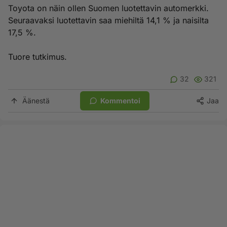
Toyota on näin ollen Suomen luotettavin automerkki.
Seuraavaksi luotettavin saa miehiltä 14,1 % ja naisilta
17,5 %.
Tuore tutkimus.
32
321
Äänestä
Kommentoi
Jaa