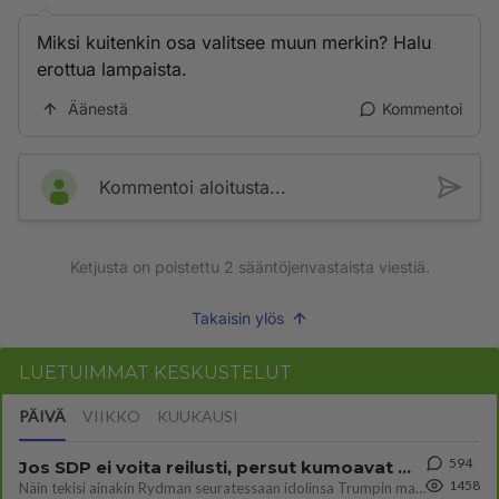
Miksi kuitenkin osa valitsee muun merkin? Halu
erottua lampaista.
Äänestä
Kommentoi
Kommentoi aloitusta...
Ketjusta on poistettu
2
sääntöjenvastaista viestiä.
Takaisin ylös
LUETUIMMAT KESKUSTELUT
PÄIVÄ
VIIKKO
KUUKAUSI
594
Jos SDP ei voita reilusti, persut kumoavat demokratian Suomesta
1458
Näin tekisi ainakin Rydman seuratessaan idolinsa Trumpin mallia https://www.is.fi/politiikka/art-2000012187244.html