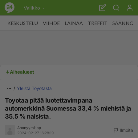
Valikko
KESKUSTELU
VIIHDE
LAINAA
TREFFIT
SÄÄNNÖT
Aihealueet
Yleistä Toyotasta
Toyotaa pitää luotettavimpana
automerkkinä Suomessa 33,4 % miehistä ja
35.5 % naisista.
Anonyymi-ap
Ilmoita
2024-02-27 16:28:19