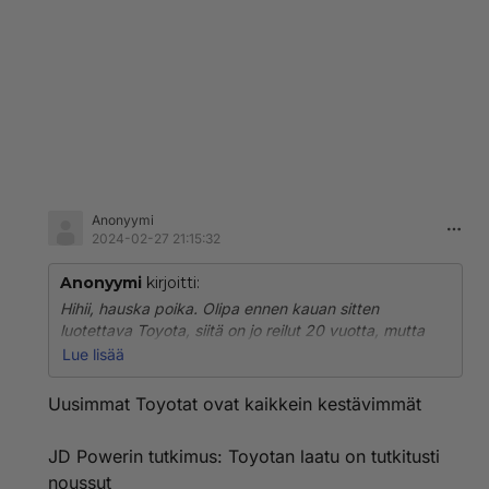
Anonyymi
2024-02-27 21:15:32
Anonyymi
kirjoitti:
Hihii, hauska poika. Olipa ennen kauan sitten
luotettava Toyota, siitä on jo reilut 20 vuotta, mutta
legenda elää köyhässä ja kouluttamattomassa
Lue lisää
kansanosassa, vähän kuin usko Persuihin.
Uusimmat Toyotat ovat kaikkein kestävimmät
JD Powerin tutkimus: Toyotan laatu on tutkitusti
noussut