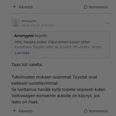
Äänestä
Kommentoi
Anonyymi
2024-02-27 21:02:40
Anonyymi
kirjoitti:
Hihii, hauska poika. Olipa ennen kauan sitten
luotettava Toyota, siitä on jo reilut 20 vuotta, mutta
legenda elää köyhässä ja kouluttamattomassa
Lue lisää
kansanosassa, vähän kuin usko Persuihin.
Taas tuli valetta.
Tutkimusten mukaan uusimmat Toyotat ovat
kaikkein luotettavimmat.
Se luottamus haviää kyllä todella nopeasti kuten
Volkswagen-konsernin autoille on käynyt, jos
laatu on risaa.
Äänestä
Kommentoi