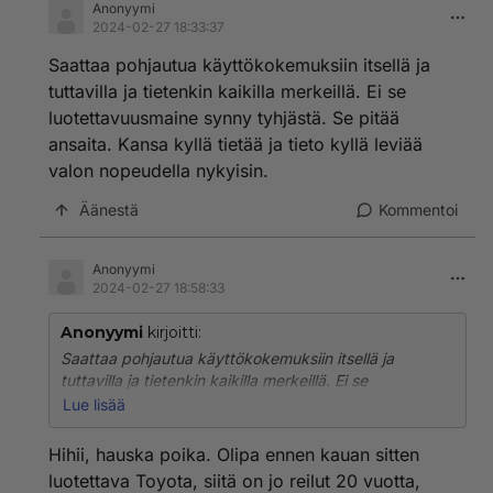
Anonyymi
2024-02-27 18:33:37
Saattaa pohjautua käyttökokemuksiin itsellä ja
tuttavilla ja tietenkin kaikilla merkeillä. Ei se
luotettavuusmaine synny tyhjästä. Se pitää
ansaita. Kansa kyllä tietää ja tieto kyllä leviää
valon nopeudella nykyisin.
Äänestä
Kommentoi
Anonyymi
2024-02-27 18:58:33
Anonyymi
kirjoitti:
Saattaa pohjautua käyttökokemuksiin itsellä ja
tuttavilla ja tietenkin kaikilla merkeillä. Ei se
luotettavuusmaine synny tyhjästä. Se pitää ansaita.
Lue lisää
Kansa kyllä tietää ja tieto kyllä leviää valon nopeudella
nykyisin.
Hihii, hauska poika. Olipa ennen kauan sitten
luotettava Toyota, siitä on jo reilut 20 vuotta,