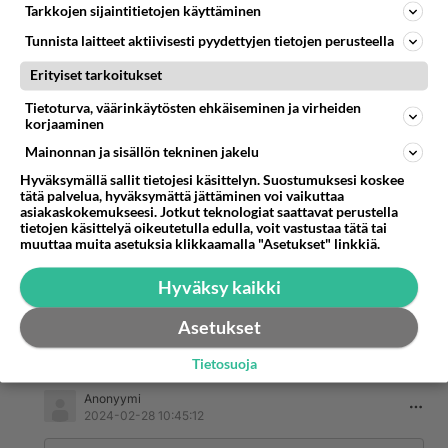
Tarkkojen sijaintitietojen käyttäminen
Äänestä
Kommentoi
Tunnista laitteet aktiivisesti pyydettyjen tietojen perusteella
Anonyymi
Erityiset tarkoitukset
2024-02-28 09:15:51
Tietoturva, väärinkäytösten ehkäiseminen ja virheiden
Kaikki pitävät puolisoaan luotettavana mutta 50
korjaaminen
% kuitenkin pettää.
Mainonnan ja sisällön tekninen jakelu
Äänestä
Kommentoi
Hyväksymällä sallit tietojesi käsittelyn. Suostumuksesi koskee
tätä palvelua, hyväksymättä jättäminen voi vaikuttaa
asiakaskokemukseesi. Jotkut teknologiat saattavat perustella
tietojen käsittelyä oikeutetulla edulla, voit vastustaa tätä tai
Anonyymi
muuttaa muita asetuksia klikkaamalla "Asetukset" linkkiä.
2024-02-28 09:57:15
Toyotan valitsevat järkeen asiansa perustavat
Hyväksy kaikki
ihmiset.
Asetukset
Äänestä
Kommentoi
Tietosuoja
Anonyymi
2024-02-28 10:45:12