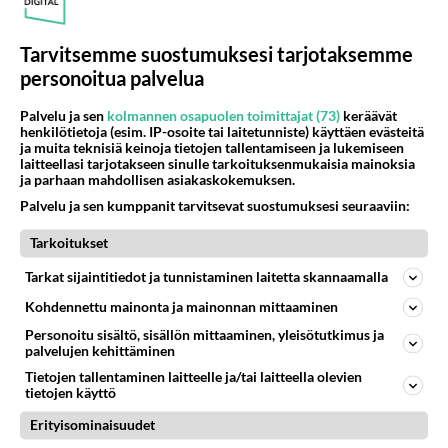
luotettavaksi moninkertainen määrä omistajiin
verrattuna.
Tarvitsemme suostumuksesi tarjotaksemme
Äänestä
Kommentoi
personoitua palvelua
Palvelu ja sen
kolmannen osapuolen toimittajat (73)
keräävät
Anonyymi
henkilötietoja (esim. IP-osoite tai laitetunniste) käyttäen evästeitä
2024-02-27 23:12:08
ja muita teknisiä keinoja tietojen tallentamiseen ja lukemiseen
laitteellasi tarjotakseen sinulle tarkoituksenmukaisia mainoksia
Mitäs jännää siinä on ja kuinka niin"kuvittelee"?
ja parhaan mahdollisen asiakaskokemuksen.
Paniikkiahan tuollainen tutkimus tarkoittaa
Palvelu ja sen kumppanit tarvitsevat suostumuksesi seuraaviin:
kolhoosikonsernissa .
Tarkoitukset
Äänestä
Kommentoi
Tarkat sijaintitiedot ja tunnistaminen laitetta skannaamalla
Kohdennettu mainonta ja mainonnan mittaaminen
Anonyymi
2024-02-28 08:05:17
Personoitu sisältö, sisällön mittaaminen, yleisötutkimus ja
palvelujen kehittäminen
Sairaalasänkykin on luotettava mutta en minä sitä
Tietojen tallentaminen laitteelle ja/tai laitteella olevien
tietojen käyttö
silti kulkuneuvokseni valitsisi. Kuten en
laumasieluisten lampaitten Toyotaakaan.
Erityisominaisuudet