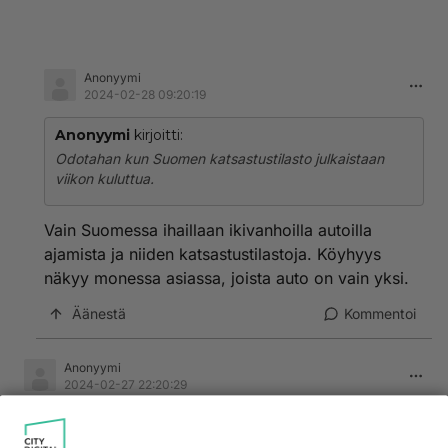
Anonyymi
2024-02-28 09:20:19
Anonyymi
kirjoitti:
Odotahan kun Suomen katsastustilasto julkaistaan
viikon kuluttua.
Vain Suomessa ihaillaan ikivanhoilla autoilla
ajamista ja niiden katsastustilastoja. Köyhyys
näkyy monessa asiassa, joista auto on vain yksi.
Äänestä
Kommentoi
Anonyymi
2024-02-27 22:20:29
Onhan se jännää, että Tojon kuvittelee