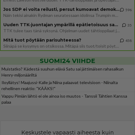
Jos SDP ei voita reilusti, persut kumoavat demokratian Suomesta
596
Näin tekisi ainakin Rydman seuratessaan idolinsa Trumpin mallia https://www.is.fi/politiikka/art-2000012187244.html
Uuden TTK-juontajan ympärillä epätietoisuus sakenee - Nyt MTV hämmentää soppaa
35
TTK tulee taas tänä syksynä. Ohjelman uudet tähtioppilaat julkistetaan torstaina 6. elokuuta klo 14 alkavassa lehdistö
Mitä tuot pöytään parisuhteessa?
458
Siinäpä se kysymys on otsikossa. Mitäpä siis tuot/toisit pöytään parisuhteessa? Oletko mies vai nainen? Koetko sen mitä
SUOMI24 VIIHDE
Muistatko? Kädestä suuhun elävä Satu sai jättimäisen rahasalkun
Henry-miljonääriltä
Iloyllätys! Maajussi-Kalle ja Niina palaavat televisioon - Niinalta
rehellinen reaktio: "KÄÄKS!"
Vappu Pimiän lähtö ei ole ainoa iso muutos - Tanssii Tähtien Kanssa
palaa
Keskustele vapaasti aiheesta kuin