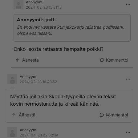
Anonyymi
2024-02-28 15:31:13
Anonyymi
kirjoitti:
En ehdi nyt vastata kun jakoketju rallattaa golffissani,
oispa ees nissani.
Onko isosta rattaasta hampaita poikki?
Äänestä
Kommentoi
Anonyymi
2024-02-28 18:43:52
Näyttää joillakin Skoda-tyypeillä olevan teksit
kovin hermostunutta ja kireää käninää.
Äänestä
Kommentoi
Anonyymi
2024-04-28 02:02:34