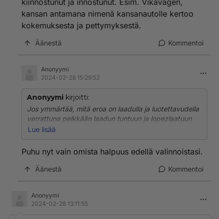
kiinnostunut ja innostunut. Esim. Vikavagen,
kansan antamana nimenä kansanautolle kertoo
kokemuksesta ja pettymyksestä.
Äänestä
Kommentoi
Anonyymi
2024-02-28 15:29:52
Anonyymi
kirjoitti:
Jos ymmärtää, mitä eroa on laadulla ja luotettavudella
verrattuna pelkkään laadun tuntuun ja lopezlaatuun
niin valintaa on jo helppo peukuttaa. Hinta-laatusuhde
Lue lisää
on se josta kansa on kiinnostunut ja innostunut. Esim.
Vikavagen, kansan antamana nimenä kansanautolle
Puhu nyt vain omista halpuus edellä valinnoistasi.
kertoo kokemuksesta ja pettymyksestä.
Äänestä
Kommentoi
Anonyymi
2024-02-28 13:11:55