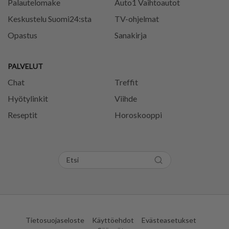
Palautelomake
Auto1 Vaihtoautot
Keskustelu Suomi24:sta
TV-ohjelmat
Opastus
Sanakirja
PALVELUT
Chat
Treffit
Hyötylinkit
Viihde
Reseptit
Horoskooppi
Tietosuojaseloste
Käyttöehdot
Evästeasetukset