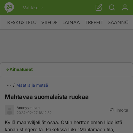
Valikko
KESKUSTELU
VIIHDE
LAINAA
TREFFIT
SÄÄNNÖT
Aihealueet
Maatila ja metsä
Mahtavaa suomalaista ruokaa
Anonyymi-ap
Ilmoita
2024-02-27 18:12:52
Kyllä maanviljelijät osaa. Ostin herttoniemen liidelistä
kanan stingereitä. Paketissa luki "Mahlamäen tila,