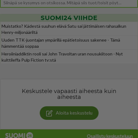
Siinäpä se kysymys on otsikossa. Mitäpä siis tuot/toisit pöytään parisuhteessa? Oletko mies vai nainen? Koetko sen mitä
SUOMI24 VIIHDE
Muistatko? Kädestä suuhun elävä Satu sai jättimäisen rahasalkun
Henry-miljonääriltä
Uuden TTK-juontajan ympärillä epätietoisuus sakenee - Tämä
hämmentää soppaa
Heroiiniaddiktin rooli sai John Travoltan uran nousukiitoon - Nyt
kulttileffa Pulp Fiction tv:stä
Keskustele vapaasti aiheesta kuin
aiheesta
Aloita keskustelu
Osallistu keskusteluun