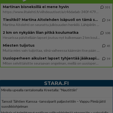
Martinan bisneksillä ei mene hyvin
331
https://www.iltalehti.fi/viihdeuutiset/a/c46da6ab-340f-4790-aaa7-0865eed2336 Yrityksen konkurssihakemus on tullut kärä
Tiesitkö? Martina Aitolehden isäpuoli on tämä suosittu laulaja
34
Martina Aitolehti on seurattu julkisuuden henkilö. Lähipiiriin mahtuu muitakin tunnettuja henkilöitä. Tiesitkö, että Ma
2 km on nykyään liian pitkä koulumatka
108
Hesarissa päivitellään lapset joutuu nyt kulkemaan 2 km kouluun jösses. Ruostefillarilla tuo matka menee vaikka miten äk
Miesten tuijotus
45
Mutta mies vain tuijottaa, siinä vaiheessa käännän itse pään pois. Mikä juttu? Yleensä jos joku tuijottaa tai katsoo, hä
Uusioperheen aikuiset lapset tyhjentää jääkaapin käydessään
59
Miten selvittäisitte seuraavan ongelman, meillä on uusioperhe, minulla teini-ikäiset lapset ja puolisolla aikuiset, jotk
STARA.FI
Mirella upealla rantalomalla Kreetalla: ”Nautittiin”
Tanssii Tähtien Kanssa -tanssiparit paljastettiin – Vappu Pimiä jätti
suosikkiohjelman
Hoitaja ei toimittanut potilaan valituskirjelmää eteenpäin – sairaalalle