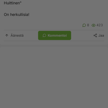
Huittinen"
On herkullisia!
8
423
Äänestä
Kommentoi
Jaa