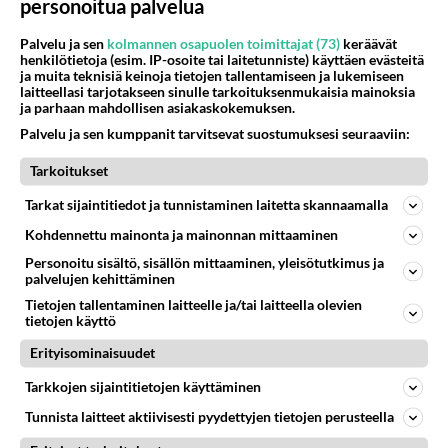
personoitua palvelua
Kommentoi aloitusta...
Palvelu ja sen
kolmannen osapuolen toimittajat (73)
keräävät
henkilötietoja (esim. IP-osoite tai laitetunniste) käyttäen evästeitä
ja muita teknisiä keinoja tietojen tallentamiseen ja lukemiseen
laitteellasi tarjotakseen sinulle tarkoituksenmukaisia mainoksia
Ketjusta on poistettu
3
sääntöjenvastaista viestiä.
ja parhaan mahdollisen asiakaskokemuksen.
Palvelu ja sen kumppanit tarvitsevat suostumuksesi seuraaviin:
Takaisin ylös
Tarkoitukset
LUETUIMMAT KESKUSTELUT
Tarkat sijaintitiedot ja tunnistaminen laitetta skannaamalla
PÄIVÄ
VIIKKO
KUUKAUSI
Kohdennettu mainonta ja mainonnan mittaaminen
Personoitu sisältö, sisällön mittaaminen, yleisötutkimus ja
44
Anteeksi arkuuteni
palvelujen kehittäminen
887
Olen säälittävä, mitä tulee sinun kohtaamiseen. Tunnen vaan itseni todella epävarmaksi sun kanssa. Jos minun olisi pitän
Tietojen tallentaminen laitteelle ja/tai laitteella olevien
06.08.2026 16:54
Ikävä
tietojen käyttö
Erityisominaisuudet
487
Perussuomalaisten kannatus nousi rytinällä Ylen tänään julkaisemassa tuoreimmassa gallup-kyselyssä.
755
https://yle.fi/a/74-20239449 Perussuomalaisilla hurja- ja ylivoimaisesti suurin nousu tässä uudessa Ylen gallupissa. Kyl
Tarkkojen sijaintitietojen käyttäminen
06.08.2026 03:24
Maailman menoa
Tunnista laitteet aktiivisesti pyydettyjen tietojen perusteella
14
Kuka melkein täysi-ikäinen hukkui?