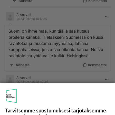
Äänestä
Kommentoi
Anonyymi
2024-04-28 16:17:35
Suomi on ihme maa, kun täällä saa kutsua
broileria kanaksi. Tietääkseni Suomessa on kuusi
ravintolaa ja muutama myymälää, lähinnä
kauppahalleissa, joista saa oikeata kanaa. Noista
ravintoloista yhtä vaille kaikki Helsingissä.
Äänestä
Kommentoi
Anonyymi
2024-04-30 18:47:45
Vappuna noita kanansiipiä syödään paljon.
Äänestä
Kommentoi
Tarvitsemme suostumuksesi tarjotaksemme