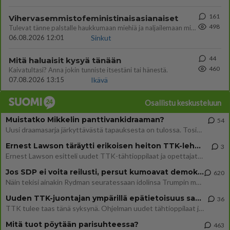
161
Vihervasemmistofeministinaisasianaiset
498
Tulevat tänne palstalle haukkumaan miehiä ja naljailemaan miehelle, kehuvat olevansa heitä parempia. Itse asuvat MIEHE
06.08.2026 12:01
Sinkut
44
Mitä haluaisit kysyä tänään
460
Kaivatultasi? Anna jokin tunniste itsestäni tai hänestä.
07.08.2026 13:15
Ikävä
Osallistu keskusteluun
Muistatko Mikkelin panttivankidraaman?
54
Uusi draamasarja järkyttävästä tapauksesta on tulossa. Tositapahtumiin perustuva sarja ammentaa vuoden 1986 Mikkelin pan
Ernest Lawson täräytti erikoisen heiton TTK-lehdistötilaisuudessa: " Onko tässä tarkoituksena...?"
3
Ernest Lawson esitteli uudet TTK-tähtioppilaat ja opettajat torstaina 6.8. lehdistölle. Tulevalla kaudella on yksi hausk
Jos SDP ei voita reilusti, persut kumoavat demokratian Suomesta
620
Näin tekisi ainakin Rydman seuratessaan idolinsa Trumpin mallia https://www.is.fi/politiikka/art-2000012187244.html
Uuden TTK-juontajan ympärillä epätietoisuus sakenee - Nyt MTV hämmentää soppaa
36
TTK tulee taas tänä syksynä. Ohjelman uudet tähtioppilaat julkistetaan torstaina 6. elokuuta klo 14 alkavassa lehdistö
Mitä tuot pöytään parisuhteessa?
463