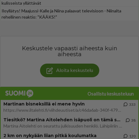
kulisseista yllättävät
Iloyllätys! Maajussi-Kalle ja Niina palaavat televisioon - Niinalta
rehellinen reaktio: "KÄÄKS!"
Keskustele vapaasti aiheesta kuin
aiheesta
Aloita keskustelu
Osallistu keskusteluun
Martinan bisneksillä ei mene hyvin
333
https://www.iltalehti.fi/viihdeuutiset/a/c46da6ab-340f-4790-aaa7-0865eed2336 Yrityksen konkurssihakemus on tullut kärä
Tiesitkö? Martina Aitolehden isäpuoli on tämä suosittu laulaja
38
Martina Aitolehti on seurattu julkisuuden henkilö. Lähipiiriin mahtuu muitakin tunnettuja henkilöitä. Tiesitkö, että Ma
2 km on nykyään liian pitkä koulumatka
120