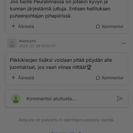
Joo tuolle Peuralinnassa on jotakin kyvyn ja
kunnan järjestämiä juttuja. Entisen hallituksen
puheenjohtajan pihapiirissä
Äänestä
Kommentoi
Anonyymi
2024-02-28 10:00:47
Pilkkikisojen lisäksi voidaan pitää pöydän alle
juomiskisat, jos vaan viinaa riittää!🏆
Äänestä
Kommentoi
Kommentoi aloitusta...
Ketjusta on poistettu
5
sääntöjenvastaista viestiä.