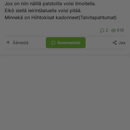
Jos on niin näillä palstoilla voisi ilmoitella.
Eikö siellä leirintäaluella voisi pitää.
Minnekä on Hiihtokisat kadonneet(Talvitapahtumat)
2
618
Äänestä
Kommentoi
Jaa