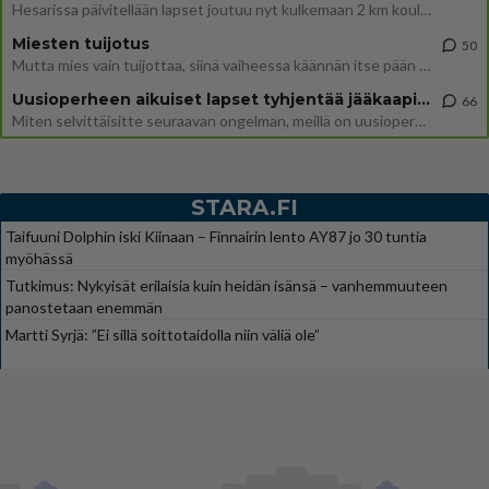
Hesarissa päivitellään lapset joutuu nyt kulkemaan 2 km kouluun jösses. Ruostefillarilla tuo matka menee vaikka miten äk
Miesten tuijotus
50
Mutta mies vain tuijottaa, siinä vaiheessa käännän itse pään pois. Mikä juttu? Yleensä jos joku tuijottaa tai katsoo, hä
Uusioperheen aikuiset lapset tyhjentää jääkaapin käydessään
66
Miten selvittäisitte seuraavan ongelman, meillä on uusioperhe, minulla teini-ikäiset lapset ja puolisolla aikuiset, jotk
STARA.FI
Taifuuni Dolphin iski Kiinaan – Finnairin lento AY87 jo 30 tuntia
myöhässä
Tutkimus: Nykyisät erilaisia kuin heidän isänsä – vanhemmuuteen
panostetaan enemmän
Martti Syrjä: ”Ei sillä soittotaidolla niin väliä ole”