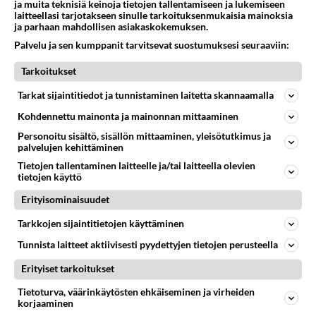
ja muita teknisiä keinoja tietojen tallentamiseen ja lukemiseen
69
Mitä haluaisit kysyä tänään
laitteellasi tarjotakseen sinulle tarkoituksenmukaisia mainoksia
827
Kaivatultasi? Anna jokin tunniste itsestäni tai hänestä.
ja parhaan mahdollisen asiakaskokemuksen.
07.08.2026 13:15
Ikävä
Palvelu ja sen kumppanit tarvitsevat suostumuksesi seuraaviin:
52
En välitä sinusta yhtään
Tarkoitukset
783
Olet pelkkä itsestään liikoja luuleva ämmä. Kierrän sinut kaukaa nyt ja aina. Olit mulle pelkkä lelu vaan.
Tarkat sijaintitiedot ja tunnistaminen laitetta skannaamalla
07.08.2026 17:14
Ikävä
Kohdennettu mainonta ja mainonnan mittaaminen
67
Ei se nainen edes oo
Personoitu sisältö, sisällön mittaaminen, yleisötutkimus ja
757
mitenkään nätti 🤣🤣🤣🤣🤣
palvelujen kehittäminen
08.08.2026 19:19
Ikävä
Tietojen tallentaminen laitteelle ja/tai laitteella olevien
tietojen käyttö
10
Ernest Lawson täräytti erikoisen heiton TTK-lehdistötilaisuudessa: " Onko tässä tarkoituksena...?"
738
Ernest Lawson esitteli uudet TTK-tähtioppilaat ja opettajat torstaina 6.8. lehdistölle. Tulevalla kaudella on yksi hausk
Erityisominaisuudet
07.08.2026 07:20
Kotimaiset julkkisjuorut
Tarkkojen sijaintitietojen käyttäminen
35
Olen luovuttanut
Tunnista laitteet aktiivisesti pyydettyjen tietojen perusteella
682
Välimme menivät niin pahasti solmuun, ettei niitä voi enää korjata. On aika jatkaa elämässä eteenpäin. Toivon sulle kaik
Erityiset tarkoitukset
07.08.2026 15:03
Ikävä
Tietoturva, väärinkäytösten ehkäiseminen ja virheiden
16
Mersumies201
korjaaminen
580
Oli tänään hyrskällä melekoosen tehokas 124 liikenteessä. Ei paljon vastamäki haitannu....