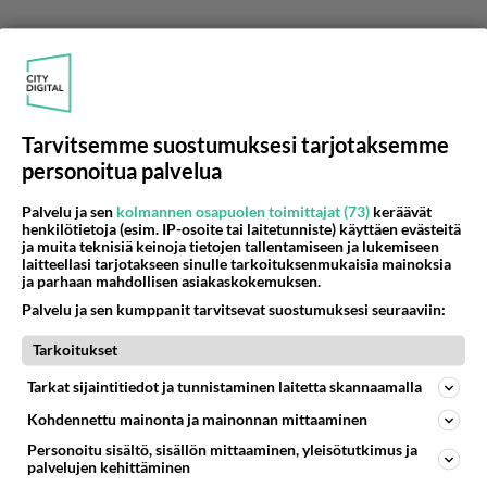
Tarvitsemme suostumuksesi tarjotaksemme
personoitua palvelua
Palvelu ja sen
kolmannen osapuolen toimittajat (73)
keräävät
Anonyymi
henkilötietoja (esim. IP-osoite tai laitetunniste) käyttäen evästeitä
2024-03-23 08:36:36
ja muita teknisiä keinoja tietojen tallentamiseen ja lukemiseen
laitteellasi tarjotakseen sinulle tarkoituksenmukaisia mainoksia
ja parhaan mahdollisen asiakaskokemuksen.
Hyvä veli verkosto ja Kuppikunnat...
Palvelu ja sen kumppanit tarvitsevat suostumuksesi seuraaviin:
Äänestä
Kommentoi
Tarkoitukset
Anonyymi
Tarkat sijaintitiedot ja tunnistaminen laitetta skannaamalla
2024-03-24 16:11:20
Kohdennettu mainonta ja mainonnan mittaaminen
Saunailtaan sitte reilusti tummelia mukaan, huhu
Personoitu sisältö, sisällön mittaaminen, yleisötutkimus ja
palvelujen kehittäminen
kertoo että siellä on oltu joskus nalkissa kuin