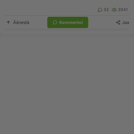
32
3941
Äänestä
Kommentoi
Jaa