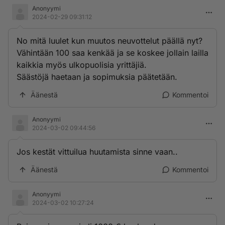
Anonyymi
2024-02-29 09:31:12
No mitä luulet kun muutos neuvottelut päällä nyt?
Vähintään 100 saa kenkää ja se koskee jollain lailla
kaikkia myös ulkopuolisia yrittäjiä.
Säästöjä haetaan ja sopimuksia päätetään.
Äänestä
Kommentoi
Anonyymi
2024-03-02 09:44:56
Jos kestät vittuilua huutamista sinne vaan..
Äänestä
Kommentoi
Anonyymi
2024-03-02 10:27:24