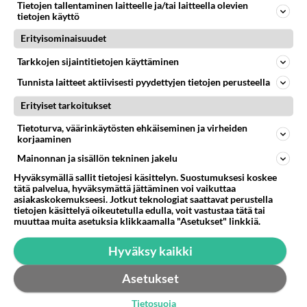
Tietojen tallentaminen laitteelle ja/tai laitteella olevien
ketut.
tietojen käyttö
Äänestä
Kommentoi
Erityisominaisuudet
Tarkkojen sijaintitietojen käyttäminen
Anonyymi
2025-02-24 22:04:05
Tunnista laitteet aktiivisesti pyydettyjen tietojen perusteella
Erityiset tarkoitukset
Hartikainen ja Terrafame hakee koko ajan väkeä.
Minkälaista homma Hartikaisen asennuspuoli on?
Tietoturva, väärinkäytösten ehkäiseminen ja virheiden
korjaaminen
Miten työaika ja palkka? Asuminen
pitkämatkalaiselle?
Mainonnan ja sisällön tekninen jakelu
Hyväksymällä sallit tietojesi käsittelyn. Suostumuksesi koskee
Äänestä
Kommentoi
tätä palvelua, hyväksymättä jättäminen voi vaikuttaa
asiakaskokemukseesi. Jotkut teknologiat saattavat perustella
tietojen käsittelyä oikeutetulla edulla, voit vastustaa tätä tai
muuttaa muita asetuksia klikkaamalla "Asetukset" linkkiä.
Anonyymi
2025-02-25 06:49:40
Hyväksy kaikki
Elä hyvä ihminen kusasekkaa tännepäin.
Asetukset
Äänestä
Kommentoi
Tietosuoja