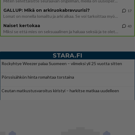
Miten selvittäisitte seuraavan ongelman, meillä on uusioperhe, minulla teini-ikäiset lapset ja puolisolla aikuiset, jotk
GALLUP: Mikä on arkiruokabravuurisi?
17
Lomat on monella lomailtu ja arki alkaa. Se voi tarkoittaa myös sitä, että grillailut on grillattu ja palataan arjen ruo
Naiset kertokaa
43
Miksi se että mies on seksuaalinen ja haluaa seksiä ja te olette hänen mielestänne haluttava on vastenmielistä? Mikä sii
STARA.FI
Rockyhtye Weezer palaa Suomeen – viimeksi yli 25 vuotta sitten
Pörssisähkön hinta romahtaa torstaina
Ceutan matkustusvaroitus kiristyi – harkitse matkaa uudelleen