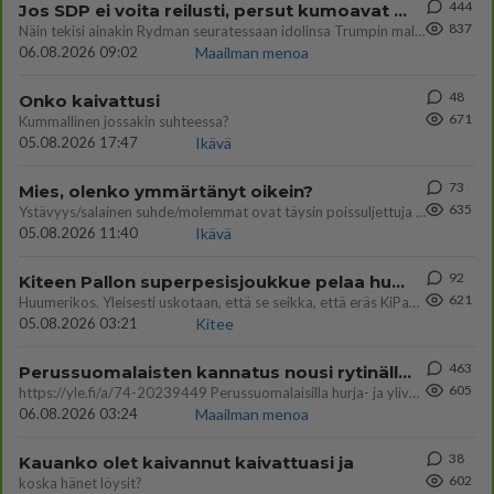
444
Jos SDP ei voita reilusti, persut kumoavat demokratian Suomesta
837
Näin tekisi ainakin Rydman seuratessaan idolinsa Trumpin mallia https://www.is.fi/politiikka/art-2000012187244.html
06.08.2026 09:02
Maailman menoa
48
Onko kaivattusi
671
Kummallinen jossakin suhteessa?
05.08.2026 17:47
Ikävä
73
Mies, olenko ymmärtänyt oikein?
635
Ystävyys/salainen suhde/molemmat ovat täysin poissuljettuja asioita? Nainen
05.08.2026 11:40
Ikävä
92
Kiteen Pallon superpesisjoukkue pelaa huumeiden vaikutuksen alaisena
621
Huumerikos. Yleisesti uskotaan, että se seikka, että eräs KiPan pelaaja kärähtää huumeista, on vain jäävuoren huippu. M
05.08.2026 03:21
Kitee
463
Perussuomalaisten kannatus nousi rytinällä Ylen tänään julkaisemassa tuoreimmassa gallup-kyselyssä.
605
https://yle.fi/a/74-20239449 Perussuomalaisilla hurja- ja ylivoimaisesti suurin nousu tässä uudessa Ylen gallupissa. Kyl
06.08.2026 03:24
Maailman menoa
38
Kauanko olet kaivannut kaivattuasi ja
602
koska hänet löysit?