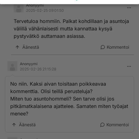
Anonyymi
2025-02-25 09:01:50
Tervetuloa hommiin. Palkat kohdillaan ja asuntoja
välillä vähänlaisesti mutta kannattaa kysyä
pystyvätkö auttamaan asiassa.
Äänestä
Kommentoi
Anonyymi
2025-02-26 21:15:28
No niin. Kaksi aivan toisitaan poikkeavaa
kommenttia. Olisi teillä perusteluja?
Miten tuo asuntohommeli? Sen tarve olisi jos
pitkämatkalaisena ajattelee. Samaten miten työajat
menee?
Äänestä
Kommentoi