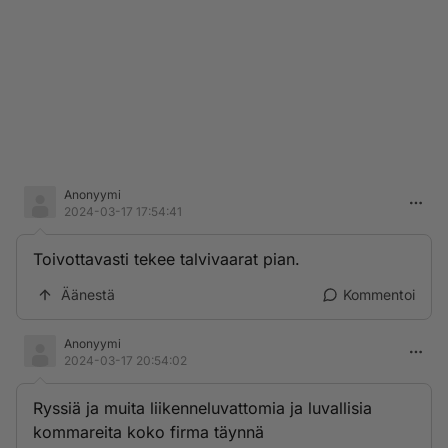
Anonyymi
2024-03-17 17:54:41
Toivottavasti tekee talvivaarat pian.
Äänestä
Kommentoi
Anonyymi
2024-03-17 20:54:02
Ryssiä ja muita liikenneluvattomia ja luvallisia
kommareita koko firma täynnä