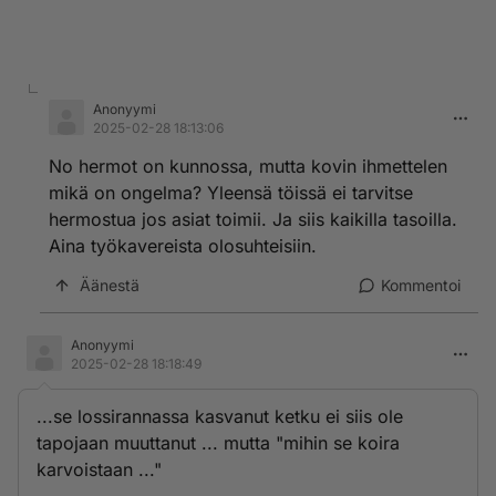
Anonyymi
2025-02-28 18:13:06
No hermot on kunnossa, mutta kovin ihmettelen
mikä on ongelma? Yleensä töissä ei tarvitse
hermostua jos asiat toimii. Ja siis kaikilla tasoilla.
Aina työkavereista olosuhteisiin.
Äänestä
Kommentoi
Anonyymi
2025-02-28 18:18:49
...se lossirannassa kasvanut ketku ei siis ole
tapojaan muuttanut ... mutta "mihin se koira
karvoistaan ..."