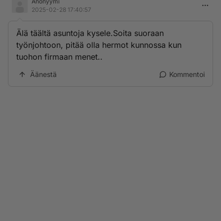
Anonyymi
2025-02-28 17:40:57
Älä täältä asuntoja kysele.Soita suoraan
työnjohtoon, pitää olla hermot kunnossa kun
tuohon firmaan menet..
Äänestä
Kommentoi