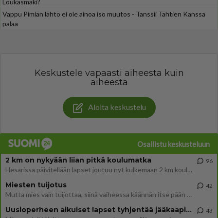
Loukasmäki?
Vappu Pimiän lähtö ei ole ainoa iso muutos - Tanssii Tähtien Kanssa
palaa
Keskustele vapaasti aiheesta kuin
aiheesta
Aloita keskustelu
Osallistu keskusteluun
2 km on nykyään liian pitkä koulumatka
96
Hesarissa päivitellään lapset joutuu nyt kulkemaan 2 km kouluun jösses. Ruostefillarilla tuo matka menee vaikka miten äk
Miesten tuijotus
42
Mutta mies vain tuijottaa, siinä vaiheessa käännän itse pään pois. Mikä juttu? Yleensä jos joku tuijottaa tai katsoo, hä
Uusioperheen aikuiset lapset tyhjentää jääkaapin käydessään
43