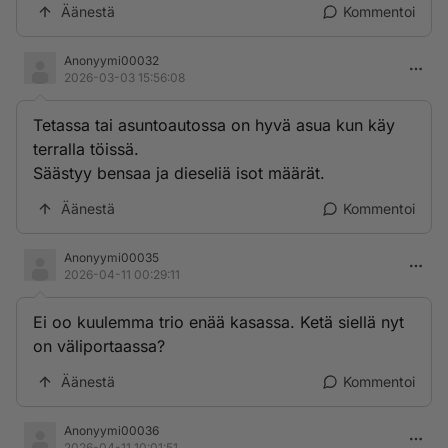
Äänestä
Kommentoi
Anonyymi00032
2026-03-03 15:56:08
Tetassa tai asuntoautossa on hyvä asua kun käy
terralla töissä.
Säästyy bensaa ja dieseliä isot määrät.
Äänestä
Kommentoi
Anonyymi00035
2026-04-11 00:29:11
Ei oo kuulemma trio enää kasassa. Ketä siellä nyt
on väliportaassa?
Äänestä
Kommentoi
Anonyymi00036
2026-04-11 10:01:51