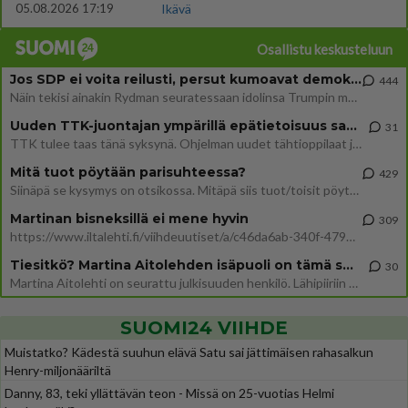
05.08.2026 17:19
Ikävä
Osallistu keskusteluun
Jos SDP ei voita reilusti, persut kumoavat demokratian Suomesta
444
Näin tekisi ainakin Rydman seuratessaan idolinsa Trumpin mallia https://www.is.fi/politiikka/art-2000012187244.html
Uuden TTK-juontajan ympärillä epätietoisuus sakenee - Nyt MTV hämmentää soppaa
31
TTK tulee taas tänä syksynä. Ohjelman uudet tähtioppilaat julkistetaan torstaina 6. elokuuta klo 14 alkavassa lehdistö
Mitä tuot pöytään parisuhteessa?
429
Siinäpä se kysymys on otsikossa. Mitäpä siis tuot/toisit pöytään parisuhteessa? Oletko mies vai nainen? Koetko sen mitä
Martinan bisneksillä ei mene hyvin
309
https://www.iltalehti.fi/viihdeuutiset/a/c46da6ab-340f-4790-aaa7-0865eed2336 Yrityksen konkurssihakemus on tullut kärä
Tiesitkö? Martina Aitolehden isäpuoli on tämä suosittu laulaja
30
Martina Aitolehti on seurattu julkisuuden henkilö. Lähipiiriin mahtuu muitakin tunnettuja henkilöitä. Tiesitkö, että Ma
SUOMI24 VIIHDE
Muistatko? Kädestä suuhun elävä Satu sai jättimäisen rahasalkun
Henry-miljonääriltä
Danny, 83, teki yllättävän teon - Missä on 25-vuotias Helmi