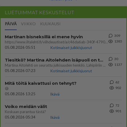
LUETUIMMAT KESKUSTELUT
PÄIVÄ
VIIKKO
KUUKAUSI
309
Martinan bisneksillä ei mene hyvin
1385
https://www.iltalehti.fi/viihdeuutiset/a/c46da6ab-340f-4790-aaa7-0865eed2336 Yrityksen konkurssihakemus on tullut kärä
05.08.2026 05:51
Kotimaiset julkkisjuorut
30
Tiesitkö? Martina Aitolehden isäpuoli on tämä suosittu laulaja
1137
Martina Aitolehti on seurattu julkisuuden henkilö. Lähipiiriin mahtuu muitakin tunnettuja henkilöitä. Tiesitkö, että Ma
05.08.2026 07:23
Kotimaiset julkkisjuorut
62
Mitä töitä kaivattusi on tehnyt?
902
😅
05.08.2026 13:25
Ikävä
72
Voiko meidän välit
901
Koskaan parantua tästä?
05.08.2026 05:34
Ikävä