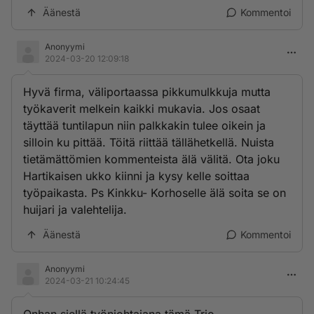
Äänestä
Kommentoi
Anonyymi
2024-03-20 12:09:18
Hyvä firma, väliportaassa pikkumulkkuja mutta
työkaverit melkein kaikki mukavia. Jos osaat
täyttää tuntilapun niin palkkakin tulee oikein ja
silloin ku pittää. Töitä riittää tällähetkellä. Nuista
tietämättömien kommenteista älä välitä. Ota joku
Hartikaisen ukko kiinni ja kysy kelle soittaa
työpaikasta. Ps Kinkku- Korhoselle älä soita se on
huijari ja valehtelija.
Äänestä
Kommentoi
Anonyymi
2024-03-21 10:24:45