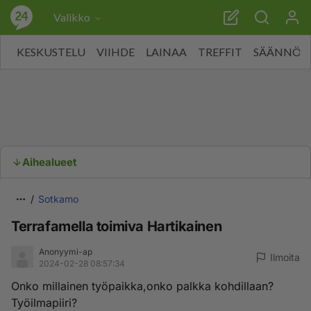
Valikko
KESKUSTELU
VIIHDE
LAINAA
TREFFIT
SÄÄNNÖT
Aihealueet
Sotkamo
Terrafamella toimiva Hartikainen
Anonyymi-ap
Ilmoita
2024-02-28 08:57:34
Onko millainen työpaikka,onko palkka kohdillaan?
Työilmapiiri?