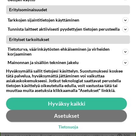
473
Perussuomalaisten kannatus nousi rytinällä Ylen tänään julkaisemassa tuoreimmassa gallup-kyselyssä.
Erityisominaisuudet
703
https://yle.fi/a/74-20239449 Perussuomalaisilla hurja- ja ylivoimaisesti suurin nousu tässä uudessa Ylen gallupissa. Kyl
06.08.2026 03:24
Maailman menoa
Tarkkojen sijaintitietojen käyttäminen
Tunnista laitteet aktiivisesti pyydettyjen tietojen perusteella
10
Kuka melkein täysi-ikäinen hukkui?
619
Poliisin mukaan nuori oli lähes täysi-ikäinen. Ennen iltakuutta tulleen ilmoituksen mukaan ihminen oli joutunut mahdoll
Erityiset tarkoitukset
06.08.2026 20:09
Iisalmi
Tietoturva, väärinkäytösten ehkäiseminen ja virheiden
korjaaminen
38
Mikä on ollut
570
Söpöintä välillämme?
Mainonnan ja sisällön tekninen jakelu
06.08.2026 14:44
Ikävä
Hyväksymällä sallit tietojesi käsittelyn. Suostumuksesi koskee
tätä palvelua, hyväksymättä jättäminen voi vaikuttaa
42
kenen näköinen
asiakaskokemukseesi. Jotkut teknologiat saattavat perustella
tietojen käsittelyä oikeutetulla edulla, voit vastustaa tätä tai
566
kaivattusi on ?
muuttaa muita asetuksia klikkaamalla "Asetukset" linkkiä.
07.08.2026 16:24
Ikävä
Hyväksy kaikki
29
Tykkäätköhän vielä minusta?
528
Yhtä paljon, kuin minä sinusta? Haaveissa ollaan kahdestaan, rauhassa ja lähennytään fyysisesti ja tutustutaan syvemmin
Asetukset
06.08.2026 07:42
Ikävä
Tietosuoja
37
Olet ihana
500