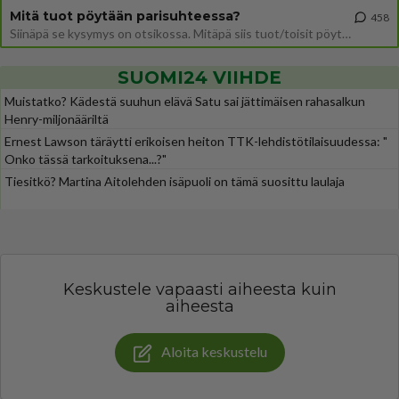
Mitä tuot pöytään parisuhteessa?
458
Siinäpä se kysymys on otsikossa. Mitäpä siis tuot/toisit pöytään parisuhteessa? Oletko mies vai nainen? Koetko sen mitä
SUOMI24 VIIHDE
Muistatko? Kädestä suuhun elävä Satu sai jättimäisen rahasalkun
Henry-miljonääriltä
Ernest Lawson täräytti erikoisen heiton TTK-lehdistötilaisuudessa: "
Onko tässä tarkoituksena...?"
Tiesitkö? Martina Aitolehden isäpuoli on tämä suosittu laulaja
Keskustele vapaasti aiheesta kuin
aiheesta
Aloita keskustelu