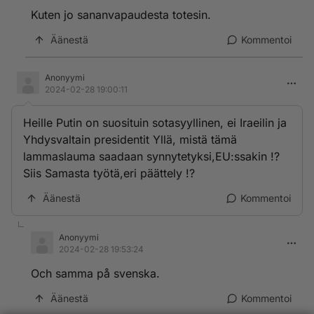
Kuten jo sananvapaudesta totesin.
Äänestä
Kommentoi
Anonyymi
2024-02-28 19:00:11
Heille Putin on suosituin sotasyyllinen, ei Iraeilin ja
Yhdysvaltain presidentit Yllä, mistä tämä
lammaslauma saadaan synnytetyksi,EU:ssakin !?
Siis Samasta työtä,eri päättely !?
Äänestä
Kommentoi
Anonyymi
2024-02-28 19:53:24
Och samma på svenska.
Äänestä
Kommentoi