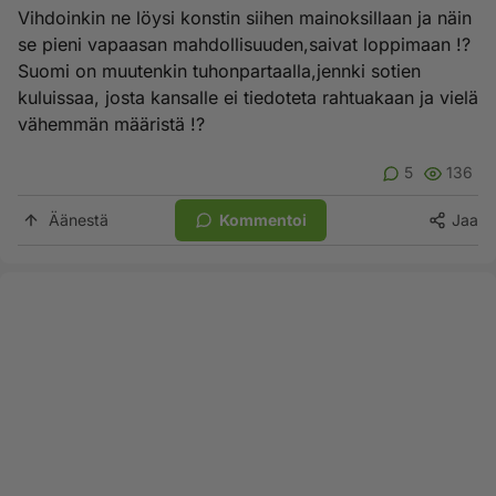
Vihdoinkin ne löysi konstin siihen mainoksillaan ja näin
se pieni vapaasan mahdollisuuden,saivat loppimaan !?
Suomi on muutenkin tuhonpartaalla,jennki sotien
kuluissaa, josta kansalle ei tiedoteta rahtuakaan ja vielä
vähemmän määristä !?
5
136
Äänestä
Kommentoi
Jaa