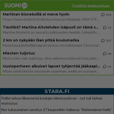
Osallistu keskusteluun
Martinan bisneksillä ei mene hyvin
328
https://www.iltalehti.fi/viihdeuutiset/a/c46da6ab-340f-4790-aaa7-0865eed2336 Yrityksen konkurssihakemus on tullut kärä
Tiesitkö? Martina Aitolehden isäpuoli on tämä suosittu laulaja
34
Martina Aitolehti on seurattu julkisuuden henkilö. Lähipiiriin mahtuu muitakin tunnettuja henkilöitä. Tiesitkö, että Ma
2 km on nykyään liian pitkä koulumatka
107
Hesarissa päivitellään lapset joutuu nyt kulkemaan 2 km kouluun jösses. Ruostefillarilla tuo matka menee vaikka miten äk
Miesten tuijotus
44
Mutta mies vain tuijottaa, siinä vaiheessa käännän itse pään pois. Mikä juttu? Yleensä jos joku tuijottaa tai katsoo, hä
Uusioperheen aikuiset lapset tyhjentää jääkaapin käydessään
56
Miten selvittäisitte seuraavan ongelman, meillä on uusioperhe, minulla teini-ikäiset lapset ja puolisolla aikuiset, jotk
STARA.FI
Poliisi valvoo liikennettä koulujen läheisyydessä – nyt tuli tärkeä
muistutus
Nyt tuli punainen varoitus 27 kaupunkiin Italiassa: ”Äärimmäinen helle”