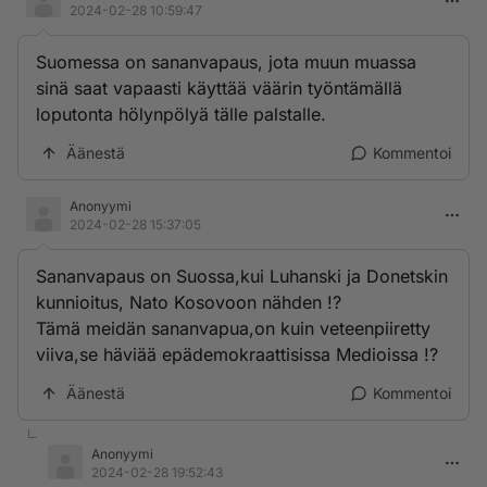
2024-02-28 10:59:47
Suomessa on sananvapaus, jota muun muassa
sinä saat vapaasti käyttää väärin työntämällä
loputonta hölynpölyä tälle palstalle.
Äänestä
Kommentoi
Anonyymi
2024-02-28 15:37:05
Sananvapaus on Suossa,kui Luhanski ja Donetskin
kunnioitus, Nato Kosovoon nähden !?
Tämä meidän sananvapua,on kuin veteenpiiretty
viiva,se häviää epädemokraattisissa Medioissa !?
Äänestä
Kommentoi
Anonyymi
2024-02-28 19:52:43