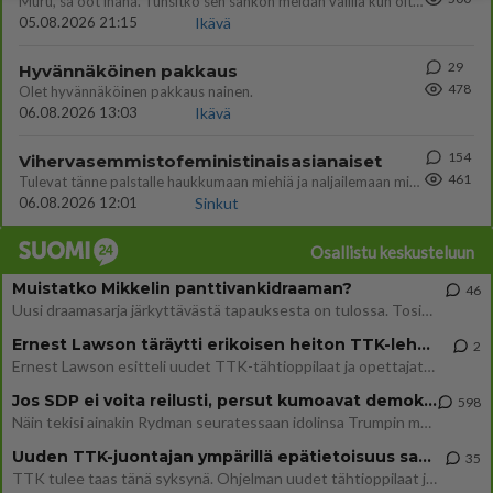
Muru, sä oot ihana. Tunsitko sen sähkön meidän välillä kun oltiin ihan låhekkäin? 👩‍❤️‍👩❤️😼😘
05.08.2026 21:15
Ikävä
29
Hyvännäköinen pakkaus
478
Olet hyvännäköinen pakkaus nainen.
06.08.2026 13:03
Ikävä
154
Vihervasemmistofeministinaisasianaiset
461
Tulevat tänne palstalle haukkumaan miehiä ja naljailemaan miehelle, kehuvat olevansa heitä parempia. Itse asuvat MIEHE
06.08.2026 12:01
Sinkut
Osallistu keskusteluun
Muistatko Mikkelin panttivankidraaman?
46
Uusi draamasarja järkyttävästä tapauksesta on tulossa. Tositapahtumiin perustuva sarja ammentaa vuoden 1986 Mikkelin pan
Ernest Lawson täräytti erikoisen heiton TTK-lehdistötilaisuudessa: " Onko tässä tarkoituksena...?"
2
Ernest Lawson esitteli uudet TTK-tähtioppilaat ja opettajat torstaina 6.8. lehdistölle. Tulevalla kaudella on yksi hausk
Jos SDP ei voita reilusti, persut kumoavat demokratian Suomesta
598
Näin tekisi ainakin Rydman seuratessaan idolinsa Trumpin mallia https://www.is.fi/politiikka/art-2000012187244.html
Uuden TTK-juontajan ympärillä epätietoisuus sakenee - Nyt MTV hämmentää soppaa
35
TTK tulee taas tänä syksynä. Ohjelman uudet tähtioppilaat julkistetaan torstaina 6. elokuuta klo 14 alkavassa lehdistö