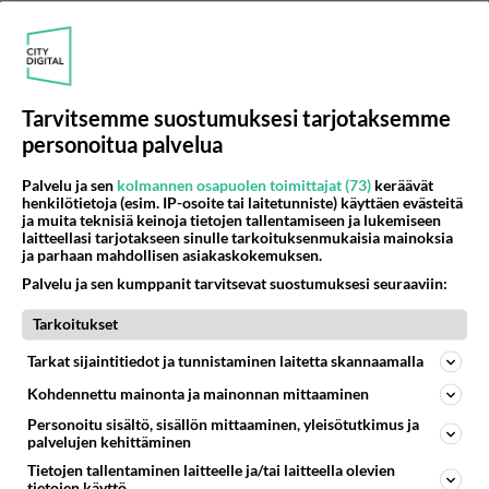
Kommentoi aloitusta...
Tarvitsemme suostumuksesi tarjotaksemme
Ketjusta on poistettu
1
sääntöjenvastaista viestiä.
personoitua palvelua
Palvelu ja sen
kolmannen osapuolen toimittajat (73)
keräävät
Takaisin ylös
henkilötietoja (esim. IP-osoite tai laitetunniste) käyttäen evästeitä
ja muita teknisiä keinoja tietojen tallentamiseen ja lukemiseen
LUETUIMMAT KESKUSTELUT
laitteellasi tarjotakseen sinulle tarkoituksenmukaisia mainoksia
ja parhaan mahdollisen asiakaskokemuksen.
PÄIVÄ
VIIKKO
KUUKAUSI
Palvelu ja sen kumppanit tarvitsevat suostumuksesi seuraaviin:
Tarkoitukset
598
Jos SDP ei voita reilusti, persut kumoavat demokratian Suomesta
1495
Näin tekisi ainakin Rydman seuratessaan idolinsa Trumpin mallia https://www.is.fi/politiikka/art-2000012187244.html
Tarkat sijaintitiedot ja tunnistaminen laitetta skannaamalla
06.08.2026 09:02
Maailman menoa
Kohdennettu mainonta ja mainonnan mittaaminen
44
Anteeksi arkuuteni
Personoitu sisältö, sisällön mittaaminen, yleisötutkimus ja
827
palvelujen kehittäminen
Olen säälittävä, mitä tulee sinun kohtaamiseen. Tunnen vaan itseni todella epävarmaksi sun kanssa. Jos minun olisi pitän
06.08.2026 16:54
Ikävä
Tietojen tallentaminen laitteelle ja/tai laitteella olevien
tietojen käyttö