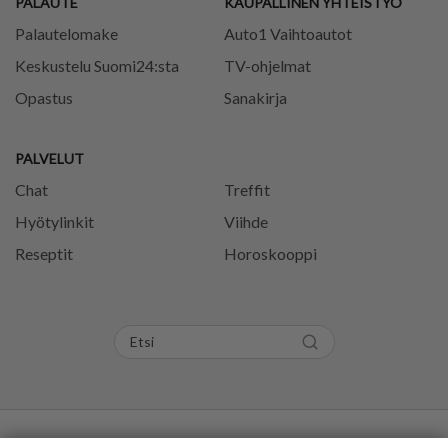
PALAUTE
KAUPALLINEN YHTEISTYÖ
Palautelomake
Auto1 Vaihtoautot
Keskustelu Suomi24:sta
TV-ohjelmat
Opastus
Sanakirja
PALVELUT
Chat
Treffit
Hyötylinkit
Viihde
Reseptit
Horoskooppi