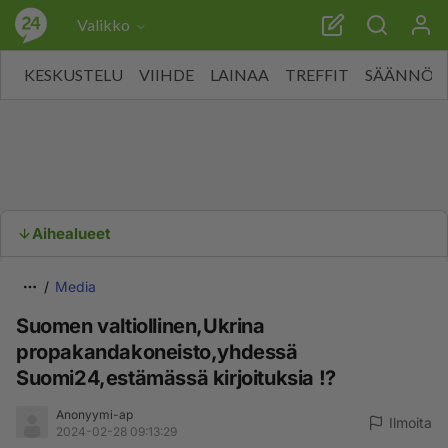
Valikko
KESKUSTELU
VIIHDE
LAINAA
TREFFIT
SÄÄNNÖT
Aihealueet
Media
Suomen valtiollinen,Ukrina
propakandakoneisto,yhdessä
Suomi24,estämässä kirjoituksia !?
Anonyymi-ap
Ilmoita
2024-02-28 09:13:29