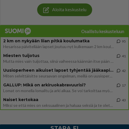
Aloita keskustelu
Osallistu keskusteluun
2 km on nykyään liian pitkä koulumatka
95
Hesarissa päivitellään lapset joutuu nyt kulkemaan 2 km kouluun jösses. Ruostefillarilla tuo matka menee vaikka miten äk
Miesten tuijotus
41
Mutta mies vain tuijottaa, siinä vaiheessa käännän itse pään pois. Mikä juttu? Yleensä jos joku tuijottaa tai katsoo, hä
Uusioperheen aikuiset lapset tyhjentää jääkaapin käydessään
42
Miten selvittäisitte seuraavan ongelman, meillä on uusioperhe, minulla teini-ikäiset lapset ja puolisolla aikuiset, jotk
GALLUP: Mikä on arkiruokabravuurisi?
17
Lomat on monella lomailtu ja arki alkaa. Se voi tarkoittaa myös sitä, että grillailut on grillattu ja palataan arjen ruo
Naiset kertokaa
43
Miksi se että mies on seksuaalinen ja haluaa seksiä ja te olette hänen mielestänne haluttava on vastenmielistä? Mikä sii
STARA.FI