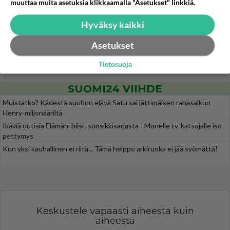
Mitä tuot pöytään parisuhteessa?
425
muuttaa muita asetuksia klikkaamalla "Asetukset" linkkiä.
Siinäpä se kysymys on otsikossa. Mitäpä siis tuot/toisit pöytään parisuhteessa? Oletko mies vai nainen? Koetko sen mitä
Hyväksy kaikki
Martinan bisneksillä ei mene hyvin
301
https://www.iltalehti.fi/viihdeuutiset/a/c46da6ab-340f-4790-aaa7-0865eed2336 Yrityksen konkurssihakemus on tullut kärä
Asetukset
Tiesitkö? Martina Aitolehden isäpuoli on tämä suosittu laulaja
30
Martina Aitolehti on seurattu julkisuuden henkilö. Lähipiiriin mahtuu muitakin tunnettuja henkilöitä. Tiesitkö, että Ma
Tietosuoja
SUOMI24 VIIHDE
Muistatko? Kädestä suuhun elävä Satu sai jättimäisen rahasalkun
Henry-miljonääriltä
Ikäviä uutisia Elämäni biisi -suosikkisarjasta - Monelle tv-katsojalle iso
pettymys
Kun yksi kauhallinen ei riitä... Tämä helppo arkiruoka ei jää syömättä!
Keskustele vapaasti aiheesta kuin
aiheesta