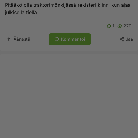
Pitääkö olla traktorimönkijässä rekisteri kiinni kun ajaa
julkisella tiellä
1
279
Äänestä
Kommentoi
Jaa