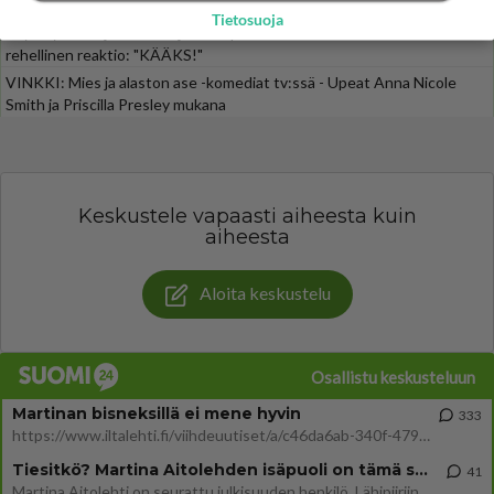
Tätä moni jo odotti
Tietosuoja
Iloyllätys! Maajussi-Kalle ja Niina palaavat televisioon - Niinalta
rehellinen reaktio: "KÄÄKS!"
VINKKI: Mies ja alaston ase -komediat tv:ssä - Upeat Anna Nicole
Smith ja Priscilla Presley mukana
Keskustele vapaasti aiheesta kuin
aiheesta
Aloita keskustelu
Osallistu keskusteluun
Martinan bisneksillä ei mene hyvin
333
https://www.iltalehti.fi/viihdeuutiset/a/c46da6ab-340f-4790-aaa7-0865eed2336 Yrityksen konkurssihakemus on tullut kärä
Tiesitkö? Martina Aitolehden isäpuoli on tämä suosittu laulaja
41
Martina Aitolehti on seurattu julkisuuden henkilö. Lähipiiriin mahtuu muitakin tunnettuja henkilöitä. Tiesitkö, että Ma