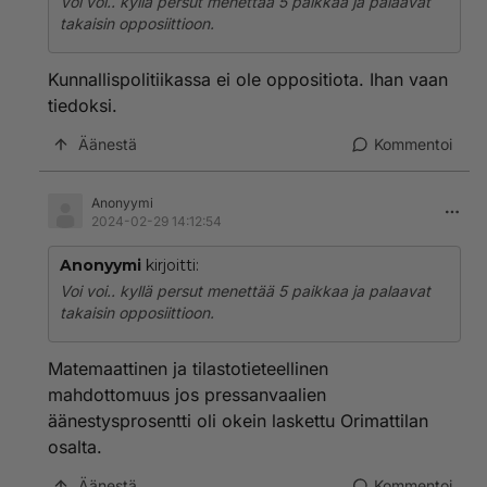
Voi voi.. kyllä persut menettää 5 paikkaa ja palaavat
takaisin opposiittioon.
Kunnallispolitiikassa ei ole oppositiota. Ihan vaan
tiedoksi.
Äänestä
Kommentoi
Anonyymi
2024-02-29 14:12:54
Anonyymi
kirjoitti:
Voi voi.. kyllä persut menettää 5 paikkaa ja palaavat
takaisin opposiittioon.
Matemaattinen ja tilastotieteellinen
mahdottomuus jos pressanvaalien
äänestysprosentti oli okein laskettu Orimattilan
osalta.
Äänestä
Kommentoi