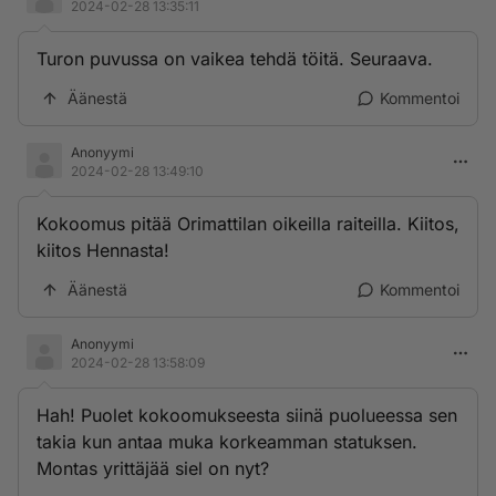
2024-02-28 13:35:11
Turon puvussa on vaikea tehdä töitä. Seuraava.
Äänestä
Kommentoi
Anonyymi
2024-02-28 13:49:10
Kokoomus pitää Orimattilan oikeilla raiteilla. Kiitos,
kiitos Hennasta!
Äänestä
Kommentoi
Anonyymi
2024-02-28 13:58:09
Hah! Puolet kokoomukseesta siinä puolueessa sen
takia kun antaa muka korkeamman statuksen.
Montas yrittäjää siel on nyt?