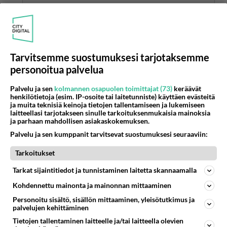
Mitä??? Ei kai Jari alennu kirjoittamaan täällä ?
Äänestä
Kommentoi
Tarvitsemme suostumuksesi tarjotaksemme
Anonyymi
personoitua palvelua
2024-03-01 09:49:35
Palvelu ja sen
kolmannen osapuolen toimittajat (73)
keräävät
minä äänestänyt aina kokoomusta. Viime
henkilötietoja (esim. IP-osoite tai laitetunniste) käyttäen evästeitä
kuntavaalissa persua. nyt en enää tiedä?
ja muita teknisiä keinoja tietojen tallentamiseen ja lukemiseen
laitteellasi tarjotakseen sinulle tarkoituksenmukaisia mainoksia
kummatkin todettu huonoksi. pitää etsiä uusi
ja parhaan mahdollisen asiakaskokemuksen.
ehdokas,
Palvelu ja sen kumppanit tarvitsevat suostumuksesi seuraaviin:
Äänestä
Kommentoi
Tarkoitukset
Tarkat sijaintitiedot ja tunnistaminen laitetta skannaamalla
Anonyymi
2024-03-02 13:02:20
Kohdennettu mainonta ja mainonnan mittaaminen
Personoitu sisältö, sisällön mittaaminen, yleisötutkimus ja
Anonyymi
kirjoitti:
palvelujen kehittäminen
minä äänestänyt aina kokoomusta. Viime
Tietojen tallentaminen laitteelle ja/tai laitteella olevien
kuntavaalissa persua. nyt en enää tiedä? kummatkin