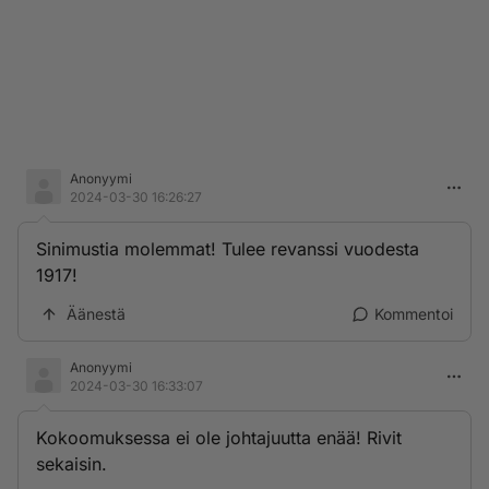
Anonyymi
2024-03-30 16:26:27
Sinimustia molemmat! Tulee revanssi vuodesta
1917!
Äänestä
Kommentoi
Anonyymi
2024-03-30 16:33:07
Kokoomuksessa ei ole johtajuutta enää! Rivit
sekaisin.