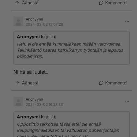
Äänestä
Kommentoi
Anonyymi
2024-03-02 13:07:26
Anonyymi
kirjoitti:
Heh, ei ole ennää kummallakaan mitään vetovoimaa.
Takinkääntö kaataa kalkkikärryn työntäjän ja lepsuus
brändimissin.
Niihä sä luulet..
Äänestä
Kommentoi
Anonyymi
2024-03-02 16:33:33
Anonyymi
kirjoitti:
Opposiittio tarkottaa tässä ettei ole ennää
kaupunginhallituksen tai valtuuston puheenjohtajan
nuijaa. Rivivaltuutettuja vainen ovat.