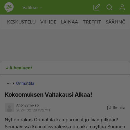
Valikko
KESKUSTELU
VIIHDE
LAINAA
TREFFIT
SÄÄNNÖT
Aihealueet
Orimattila
Kokoomuksen Valtakausi Alkaa!
Anonyymi-ap
Ilmoita
2024-02-28 13:27:11
Nyt on rakas Orimattila kampuroinut jo liian pitkään!
Seuraavissa kunnallisvaaleissa on aika näyttää Suomen