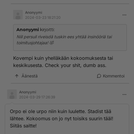
Anonyymi
2024-03-23 18:21:20
Anonyymi
kirjoitti:
Niil persuil riveisdä tuskin ees yhtää insinööriä tai
toimitusjohtajaa! 🤣
Kovempi kuin yhelläkään kokoomuksesta tai
keskikusesta. Check your shit, dumb ass.
Äänestä
Kommentoi
Anonyymi
2024-03-29 17:26:39
Orpo ei ole urpo niin kuin luulette. Stadist tää
lähtee. Kokoomus on jo nyt toisiks suurin tääl!
Siitäs saitte!