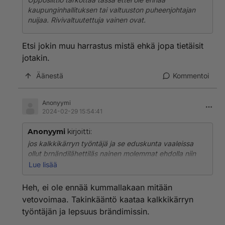
kaupunginhallituksen tai valtuuston puheenjohtajan
nuijaa. Rivivaltuutettuja vainen ovat.
Etsi jokin muu harrastus mistä ehkä jopa tietäisit
jotakin.
Äänestä
Kommentoi
Anonyymi
2024-02-29 15:54:41
Anonyymi
kirjoitti:
jos kalkkikärryn työntäjä ja se eduskunta vaaleissa
ollut brnändilähettiläs nainen molemmat ehdolla niin
muitten peli saattaa olla pelattu. siel on kuningas ja
Lue lisää
kuningatar silloin samas puoluees.
riippuu tietenkin ketä muil eholla.
Heh, ei ole ennää kummallakaan mitään
vetovoimaa. Takinkääntö kaataa kalkkikärryn
työntäjän ja lepsuus brändimissin.