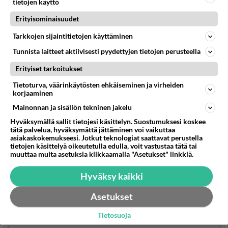
tietojen käyttö
todettu huonoksi. pitää etsiä uusi ehdokas,
Erityisominaisuudet
SDP!!!
Tarkkojen sijaintitietojen käyttäminen
Äänestä
Kommentoi
Tunnista laitteet aktiivisesti pyydettyjen tietojen perusteella
Erityiset tarkoitukset
Anonyymi
Tietoturva, väärinkäytösten ehkäiseminen ja virheiden
2024-03-02 13:09:59
korjaaminen
Anonyymi
kirjoitti:
Mainonnan ja sisällön tekninen jakelu
SDP!!!
Hyväksymällä sallit tietojesi käsittelyn. Suostumuksesi koskee
tätä palvelua, hyväksymättä jättäminen voi vaikuttaa
asiakaskokemukseesi. Jotkut teknologiat saattavat perustella
Bimmerit vajoo viel alemmas jos ne kaks jää
tietojen käsittelyä oikeutetulla edulla, voit vastustaa tätä tai
muuttaa muita asetuksia klikkaamalla "Asetukset" linkkiä.
sivuun
Hyväksy kaikki
Äänestä
Kommentoi
Asetukset
Anonyymi
2024-03-02 13:22:20
Tietosuoja