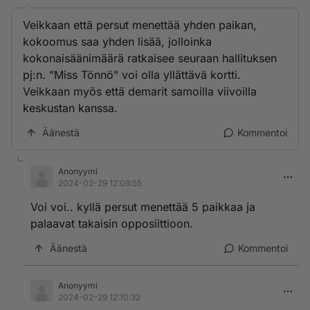
Veikkaan että persut menettää yhden paikan,
kokoomus saa yhden lisää, jolloinka
kokonaisäänimäärä ratkaisee seuraan hallituksen
pj:n. ”Miss Tönnö” voi olla yllättävä kortti.
Veikkaan myös että demarit samoilla viivoilla
keskustan kanssa.
Äänestä
Kommentoi
Anonyymi
2024-02-29 12:09:55
Voi voi.. kyllä persut menettää 5 paikkaa ja
palaavat takaisin opposiittioon.
Äänestä
Kommentoi
Anonyymi
2024-02-29 12:10:32