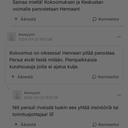
Samaa mieltä! Kokoomuksen ja Keskustan
voimalla panostetaan Hennaan!
Äänestä
Kommentoi
Anonyymi
2024-03-23 18:12:38
Kokoomus on oikeassa! Hennaan pitää panostaa.
Persut eivät tiedä mitään. Pienipalkkaisia
kurahousuja joilla ei ajatus kulje.
Äänestä
Kommentoi
Anonyymi
2024-03-23 18:15:59
Niil persuil riveisdä tuskin ees yhtää insinööriä tai
toimitusjohtajaa! 🤣
Äänestä
Kommentoi