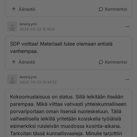
Äänestä
Kommentoi
Anonyymi
2024-03-22 15:19:31
SDP voittaa! Materiaali tulee olemaan entistä
vanhempaa.
Äänestä
Kommentoi
Anonyymi
2024-03-22 15:34:52
Kokoomuslaisuus on status. Sillä leikitään itseään
parempaa. Mikä viittaa vahvasti yhteiskunnalliseen
porvariportaan oman itsensä nuoleskeluun. Tällä
valheellisella leikillä yritetään kosiskella työläisiä
esimerkiksi ruisleivän muodossa kosinta-aikana.
Tarkoitan tässä kunnallisvaaleja. Minulle tarjottiin