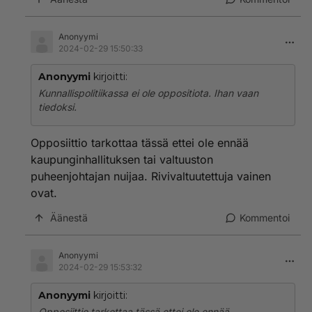
Anonyymi
2024-02-29 15:50:33
Anonyymi
kirjoitti:
Kunnallispolitiikassa ei ole oppositiota. Ihan vaan
tiedoksi.
Opposiittio tarkottaa tässä ettei ole ennää
kaupunginhallituksen tai valtuuston
puheenjohtajan nuijaa. Rivivaltuutettuja vainen
ovat.
Äänestä
Kommentoi
Anonyymi
2024-02-29 15:53:32
Anonyymi
kirjoitti:
Opposiittio tarkottaa tässä ettei ole ennää