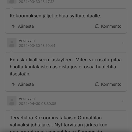
2024-03-30 18:47:12
Kokoomuksen jäljet johtaa sylttytehtaalle.
Äänestä
Kommentoi
Anonyymi
2024-03-30 18:50:44
En usko liialliseen läskiyteen. Miten voi osata pitää
huolta kuntalaisten asioista jos ei osaa huolehtia
itsestään.
Äänestä
Kommentoi
Anonyymi
2024-04-30 08:30:05
Tervetuloa Kokoomus takaisin Orimattilan
vahvaksi johtajaksi. Nyt tarvitaan järkeä kun
persuparat ovat saaneet koko Suomenkin