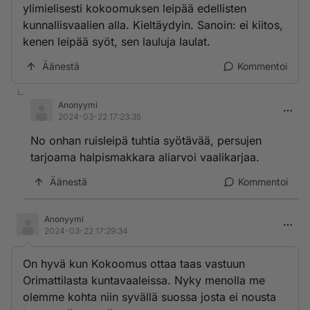
ylimielisesti kokoomuksen leipää edellisten
kunnallisvaalien alla. Kieltäydyin. Sanoin: ei kiitos,
kenen leipää syöt, sen lauluja laulat.
Äänestä
Kommentoi
Anonyymi
2024-03-22 17:23:35
No onhan ruisleipä tuhtia syötävää, persujen
tarjoama halpismakkara aliarvoi vaalikarjaa.
Äänestä
Kommentoi
Anonyymi
2024-03-22 17:29:34
On hyvä kun Kokoomus ottaa taas vastuun
Orimattilasta kuntavaaleissa. Nyky menolla me
olemme kohta niin syvällä suossa josta ei nousta