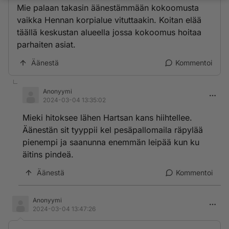
Mie palaan takasin äänestämmään kokoomusta
vaikka Hennan korpialue vituttaakin. Koitan elää
täällä keskustan alueella jossa kokoomus hoitaa
parhaiten asiat.
Äänestä
Kommentoi
Anonyymi
2024-03-04 13:35:02
Mieki hitoksee lähen Hartsan kans hiihtellee.
Äänestän sit tyyppii kel pesäpallomaila räpylää
pienempi ja saanunna enemmän leipää kun ku
äitins pindeä.
Äänestä
Kommentoi
Anonyymi
2024-03-04 13:47:26