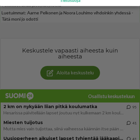
Tietosuoja
Petolliset alkaa jättiyllätyksellä
Luetuimmat: Aarne Pelkonen ja Noora Louhimo vihdoinkin yhdessä -
Tätä moni jo odotti
Keskustele vapaasti aiheesta kuin
aiheesta
Aloita keskustelu
Osallistu keskusteluun
2 km on nykyään liian pitkä koulumatka
95
Hesarissa päivitellään lapset joutuu nyt kulkemaan 2 km kouluun jösses. Ruostefillarilla tuo matka menee vaikka miten äk
Miesten tuijotus
41
Mutta mies vain tuijottaa, siinä vaiheessa käännän itse pään pois. Mikä juttu? Yleensä jos joku tuijottaa tai katsoo, hä
Uusioperheen aikuiset lapset tyhjentää jääkaapin käydessään
41