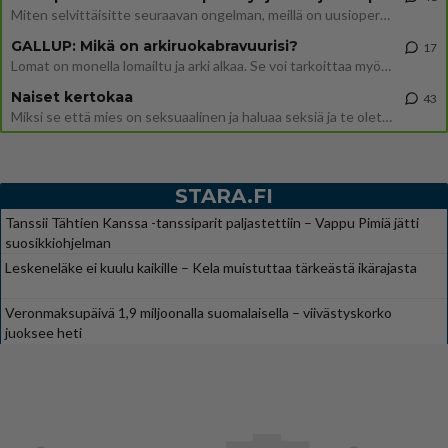
Miten selvittäisitte seuraavan ongelman, meillä on uusioperhe, minulla teini-ikäiset lapset ja puolisolla aikuiset, jotk
GALLUP: Mikä on arkiruokabravuurisi?
17
Lomat on monella lomailtu ja arki alkaa. Se voi tarkoittaa myös sitä, että grillailut on grillattu ja palataan arjen ruo
Naiset kertokaa
43
Miksi se että mies on seksuaalinen ja haluaa seksiä ja te olette hänen mielestänne haluttava on vastenmielistä? Mikä sii
STARA.FI
Tanssii Tähtien Kanssa -tanssiparit paljastettiin – Vappu Pimiä jätti
suosikkiohjelman
Leskeneläke ei kuulu kaikille – Kela muistuttaa tärkeästä ikärajasta
Veronmaksupäivä 1,9 miljoonalla suomalaisella – viivästyskorko
juoksee heti