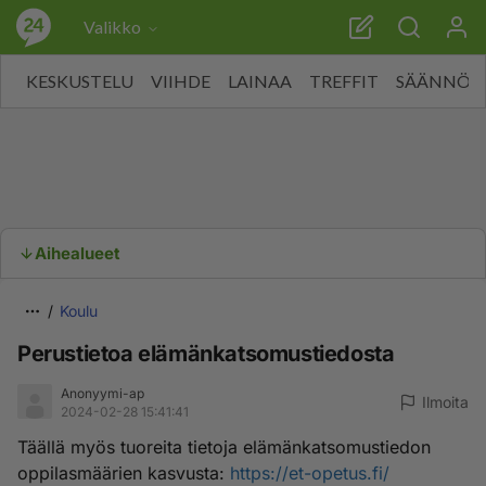
Valikko
KESKUSTELU
VIIHDE
LAINAA
TREFFIT
SÄÄNNÖT
Aihealueet
Koulu
Perustietoa elämänkatsomustiedosta
Anonyymi-ap
Ilmoita
2024-02-28 15:41:41
Täällä myös tuoreita tietoja elämänkatsomustiedon
oppilasmäärien kasvusta:
https://et-opetus.fi/