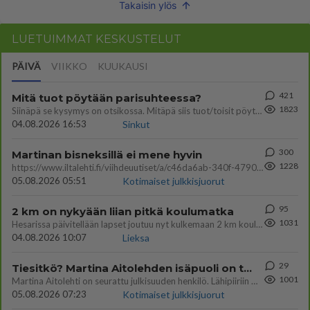
Takaisin ylös
LUETUIMMAT KESKUSTELUT
PÄIVÄ
VIIKKO
KUUKAUSI
421
Mitä tuot pöytään parisuhteessa?
1823
Siinäpä se kysymys on otsikossa. Mitäpä siis tuot/toisit pöytään parisuhteessa? Oletko mies vai nainen? Koetko sen mitä
04.08.2026 16:53
Sinkut
300
Martinan bisneksillä ei mene hyvin
1228
https://www.iltalehti.fi/viihdeuutiset/a/c46da6ab-340f-4790-aaa7-0865eed2336 Yrityksen konkurssihakemus on tullut kärä
05.08.2026 05:51
Kotimaiset julkkisjuorut
95
2 km on nykyään liian pitkä koulumatka
1031
Hesarissa päivitellään lapset joutuu nyt kulkemaan 2 km kouluun jösses. Ruostefillarilla tuo matka menee vaikka miten äk
04.08.2026 10:07
Lieksa
29
Tiesitkö? Martina Aitolehden isäpuoli on tämä suosittu laulaja
1001
Martina Aitolehti on seurattu julkisuuden henkilö. Lähipiiriin mahtuu muitakin tunnettuja henkilöitä. Tiesitkö, että Ma
05.08.2026 07:23
Kotimaiset julkkisjuorut