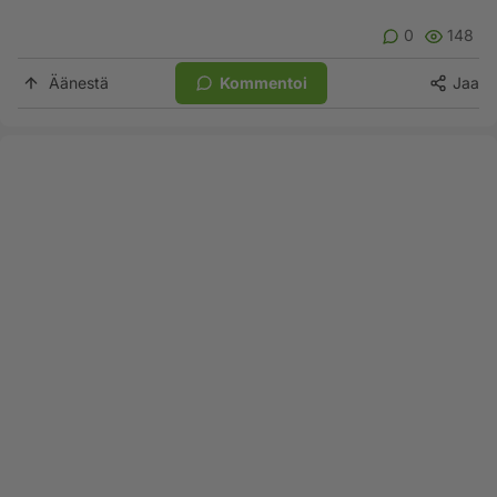
0
148
Äänestä
Kommentoi
Jaa