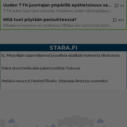
Uuden TTK-juontajan ympärillä epätietoisuus sakenee - Nyt MTV hämmentää soppaa
54
TTK tulee taas tänä syksynä. Ohjelman uudet tähtioppilaat julkistetaan torstaina 6. elokuuta klo 14 alkavassa lehdistö
Mitä tuot pöytään parisuhteessa?
497
Siinäpä se kysymys on otsikossa. Mitäpä siis tuot/toisit pöytään parisuhteessa? Oletko mies vai nainen? Koetko sen mitä
STARA.FI
IL: Mopoilijan ojaan kiilannutta poliisia epäillään kolmesta rikoksesta
Kaksi skootterikuskia pakeni poliisia Oulussa
Ilmiöksi noussut Heated Rivalry -kirjasarja ilmestyy suomeksi