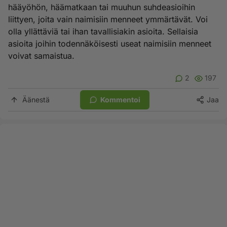
hääyöhön, häämatkaan tai muuhun suhdeasioihin
liittyen, joita vain naimisiin menneet ymmärtävät. Voi
olla yllättäviä tai ihan tavallisiakin asioita. Sellaisia
asioita joihin todennäköisesti useat naimisiin menneet
voivat samaistua.
2
197
Äänestä
Kommentoi
Jaa