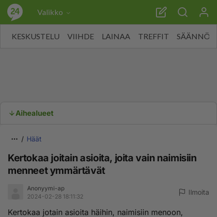
Valikko
KESKUSTELU
VIIHDE
LAINAA
TREFFIT
SÄÄNNÖT
Aihealueet
Häät
Kertokaa joitain asioita, joita vain naimisiin
menneet ymmärtävät
Anonyymi-ap
Ilmoita
2024-02-28 18:11:32
Kertokaa jotain asioita häihin, naimisiin menoon,