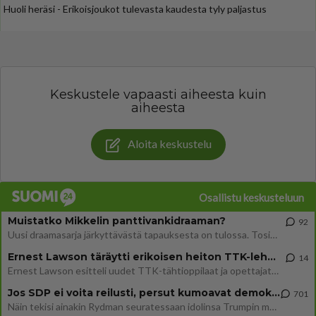
Huoli heräsi - Erikoisjoukot tulevasta kaudesta tyly paljastus
Keskustele vapaasti aiheesta kuin
aiheesta
Aloita keskustelu
Osallistu keskusteluun
Muistatko Mikkelin panttivankidraaman?
92
Uusi draamasarja järkyttävästä tapauksesta on tulossa. Tositapahtumiin perustuva sarja ammentaa vuoden 1986 Mikkelin pan
Ernest Lawson täräytti erikoisen heiton TTK-lehdistötilaisuudessa: " Onko tässä tarkoituksena...?"
14
Ernest Lawson esitteli uudet TTK-tähtioppilaat ja opettajat torstaina 6.8. lehdistölle. Tulevalla kaudella on yksi hausk
Jos SDP ei voita reilusti, persut kumoavat demokratian Suomesta
701
Näin tekisi ainakin Rydman seuratessaan idolinsa Trumpin mallia https://www.is.fi/politiikka/art-2000012187244.html