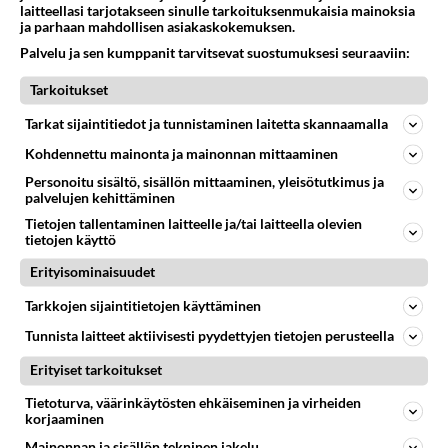
laitteellasi tarjotakseen sinulle tarkoituksenmukaisia mainoksia
686
Tutustutaan, fyysistä kontaktia, mutta ensijaisesti tarkoituksena ei ole aloittaa mitään virallista tai rikkoa mitään? E
ja parhaan mahdollisen asiakaskokemuksen.
09.08.2026 17:40
Ikävä
Palvelu ja sen kumppanit tarvitsevat suostumuksesi seuraaviin:
46
Onko täällä ketään
Tarkoitukset
644
Joka kaipaa M alkuista? Millä kirjaimella nimesi alkaa?
08.08.2026 19:54
Ikävä
Tarkat sijaintitiedot ja tunnistaminen laitetta skannaamalla
Kohdennettu mainonta ja mainonnan mittaaminen
33
Vetovoima
637
Onko välillänne suuri vetovoima ja miten se ilmenee? Onko siitä haittaa?
Personoitu sisältö, sisällön mittaaminen, yleisötutkimus ja
08.08.2026 14:24
Ikävä
palvelujen kehittäminen
Tietojen tallentaminen laitteelle ja/tai laitteella olevien
34
Aina vaan mietin sua
tietojen käyttö
618
Miksen saa sinua mielestäni pois
Erityisominaisuudet
08.08.2026 17:08
Ikävä
Tarkkojen sijaintitietojen käyttäminen
88
Niin kauan tätä
Tunnista laitteet aktiivisesti pyydettyjen tietojen perusteella
607
Onko vuotesi menneet hukkaan
09.08.2026 06:20
Ikävä
Erityiset tarkoitukset
41
Nainen. Onko meissä
Tietoturva, väärinkäytösten ehkäiseminen ja virheiden
korjaaminen
584
Sinusta jotain samaa? Näköä tai luonteenpiirteitä? Utelias
07.08.2026 21:51
Ikävä
Mainonnan ja sisällön tekninen jakelu