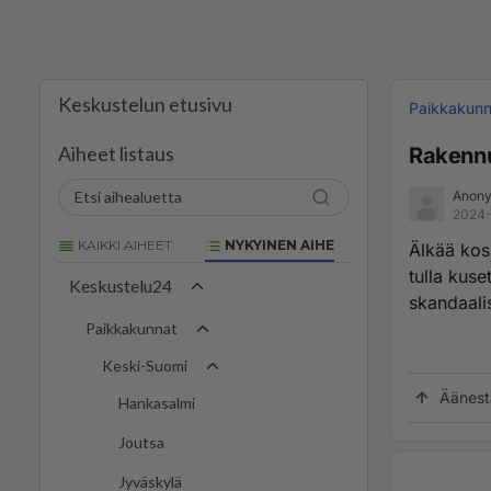
Keskustelun etusivu
Paikkakunn
Aiheet listaus
Rakennu
Anony
2024-
KAIKKI AIHEET
NYKYINEN AIHE
Älkää kos
tulla kus
Keskustelu24
skandaali
Paikkakunnat
Keski-Suomi
Äänest
Hankasalmi
Joutsa
Jyväskylä