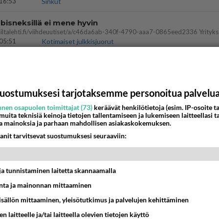
16:53
Sinkut
bisneksillä ei mene hyvin
05:51
Kotimaiset julkkisjuorut
nykyään liian pitkä koulumatka
10:07
Lieksa
uostumuksesi tarjotaksemme personoitua palvelu
 Martina Aitolehden isäpuoli on tämä suosittu laulaja
nen osapuolen toimittajat (73)
keräävät henkilötietoja (esim. IP-osoite ta
 muita teknisiä keinoja tietojen tallentamiseen ja lukemiseen laitteellasi t
07:23
Kotimaiset julkkisjuorut
a mainoksia ja parhaan mahdollisen asiakaskokemuksen.
anit tarvitsevat suostumuksesi seuraaviin:
a ja kaivattuasi
??
18:50
Ikävä
t ja tunnistaminen laitetta skannaamalla
ies
ta ja mainonnan mittaaminen
lleen kun on oikea aika. Sitä ei voi mikään eikä kukaan estää <3 <3
sisällön mittaaminen, yleisötutkimus ja palvelujen kehittäminen
15:01
Ikävä
n laitteelle ja/tai laitteella olevien tietojen käyttö