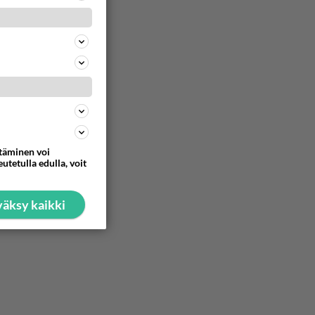
57
722
67
706
Olipa hyvä kirjoitus, kiitos. Ongelmat mitkä nostat esille on todellisia ja tämä ylimielisyys totta ja se näkyy kaikessa
59
705
ttäminen voi
utetulla edulla, voit
62
691
äksy kaikki