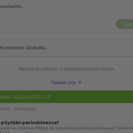
Lähe
Kommentoi aloitusta...
Ketjusta on poistettu
3
sääntöjenvastaista viestiä.
Takaisin ylös
MMAT KESKUSTELUT
IKKO
KUUKAUSI
t pöytään parisuhteessa?