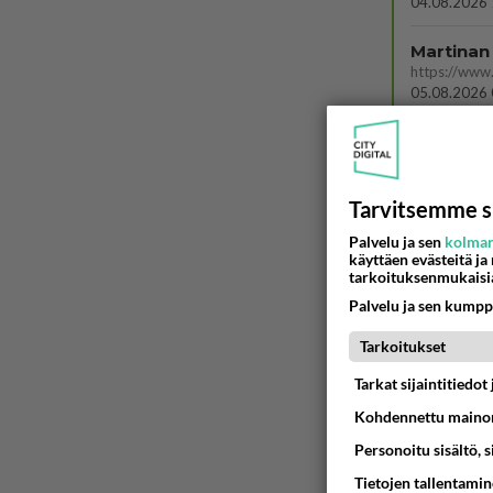
04.08.2026 
Martinan 
05.08.2026 
2 km on 
04.08.2026 
Tarvitsemme s
Tiesitkö?
Palvelu ja sen
kolman
käyttäen evästeitä ja
05.08.2026 
tarkoituksenmukaisi
Palvelu ja sen kumpp
Mikä sinu
Yhdistää????
Tarkoitukset
04.08.2026 
Tarkat sijaintitiedo
Sinulle m
Kohdennettu mainon
Kohtaamme jä
Personoitu sisältö, 
04.08.2026 
Tietojen tallentamine