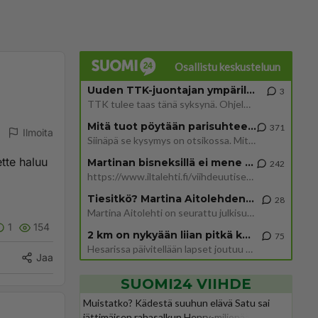
Osallistu keskusteluun
Uuden TTK-juontajan ympärillä epätietoisuus sakenee - Nyt MTV hämmentää soppaa
3
TTK tulee taas tänä syksynä. Ohjelman uudet tähtioppilaat julkistetaan torstaina 6. elokuuta klo 14 alkavassa lehdistö
Mitä tuot pöytään parisuhteessa?
371
Ilmoita
Siinäpä se kysymys on otsikossa. Mitäpä siis tuot/toisit pöytään parisuhteessa? Oletko mies vai nainen? Koetko sen mitä
tte haluu
Martinan bisneksillä ei mene hyvin
242
https://www.iltalehti.fi/viihdeuutiset/a/c46da6ab-340f-4790-aaa7-0865eed2336 Yrityksen konkurssihakemus on tullut kärä
Tiesitkö? Martina Aitolehden isäpuoli on tämä suosittu laulaja
28
Martina Aitolehti on seurattu julkisuuden henkilö. Lähipiiriin mahtuu muitakin tunnettuja henkilöitä. Tiesitkö, että Ma
1
154
2 km on nykyään liian pitkä koulumatka
75
Hesarissa päivitellään lapset joutuu nyt kulkemaan 2 km kouluun jösses. Ruostefillarilla tuo matka menee vaikka miten äk
Jaa
SUOMI24 VIIHDE
Muistatko? Kädestä suuhun elävä Satu sai
jättimäisen rahasalkun Henry-miljonääriltä