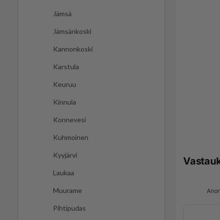
Jämsä
Jämsänkoski
Kannonkoski
Karstula
Keuruu
Kinnula
Konnevesi
Kuhmoinen
Kyyjärvi
Vastau
Laukaa
Muurame
Anon
Pihtipudas