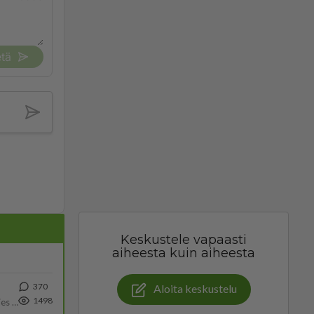
tä
Keskustele vapaasti
aiheesta kuin aiheesta
370
Aloita keskustelu
1498
Siinäpä se kysymys on otsikossa. Mitäpä siis tuot/toisit pöytään parisuhteessa? Oletko mies vai nainen? Koetko sen mitä