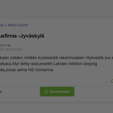
at
Keski-Suomi
sfirma -Jyväskylä
ymi-ap
02-28 22:23:47
kaan ostako mitään kyseisestä rakennusalan rityksestä jos e
etetuksi.Nyt tehty dokumentti Lahden hiihdon doping
sta,jossa sama hlö toimarina.
ä
Kommentoi