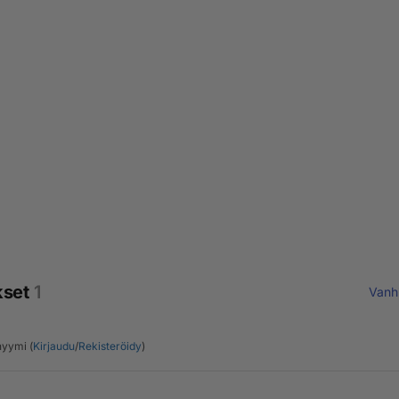
kset
1
Vanh
yymi (
Kirjaudu
/
Rekisteröidy
)