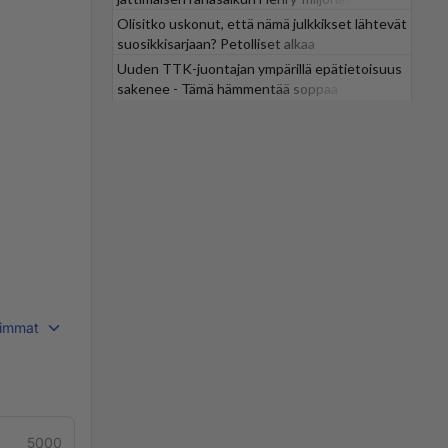
Olisitko uskonut, että nämä julkkikset lähtevät
suosikkisarjaan? Petolliset alkaa
jättiyllätyksellä
Uuden TTK-juontajan ympärillä epätietoisuus
sakenee - Tämä hämmentää soppaa
immat
5000