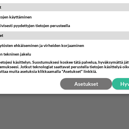
t hänen ajattelevan sinusta?
t
18:30
Ikävä
etojen käyttäminen
iivisesti pyydettyjen tietojen perusteella
kinen avautui !
et
04:27
Judo
äytösten ehkäiseminen ja virheiden korjaaminen
ä kaivattusi on tehnyt?
ön tekninen jakelu
13:25
Ikävä
ietojesi käsittelyn. Suostumuksesi koskee tätä palvelua, hyväksymättä jä
mukseesi. Jotkut teknologiat saattavat perustella tietojen käsittelyä oike
uttaa muita asetuksia klikkaamalla "Asetukset" linkkiä.
dän välit
antua tästä?
Asetukset
Hyv
05:34
Ikävä