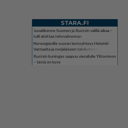
STARA.FI
Junaliikenne Suomen ja Ruotsin välillä alkaa –
tulli aloittaa tehovalvonnan
Norwegianille suoran lentoyhteys Helsinki-
Vantaalta ja norjalaiseen talvikohteeseen
Ruotsin kuningas saapuu vierailulle Ylitornioon
– tästä on kyse