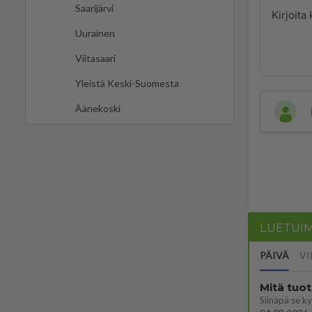
Saarijärvi
Uurainen
Viitasaari
Yleistä Keski-Suomesta
Äänekoski
LUETUI
PÄIVÄ
VI
Mitä tuo