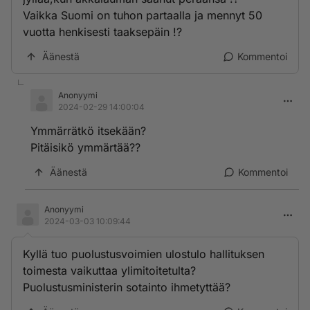
Vaikka Suomi on tuhon partaalla ja mennyt 50
vuotta henkisesti taaksepäin !?
Äänestä
Kommentoi
Anonyymi
2024-02-29 14:00:04
Ymmärrätkö itsekään?
Pitäisikö ymmärtää??
Äänestä
Kommentoi
Anonyymi
2024-03-03 10:09:44
Kyllä tuo puolustusvoimien ulostulo hallituksen
toimesta vaikuttaa ylimitoitetulta?
Puolustusministerin sotainto ihmetyttää?