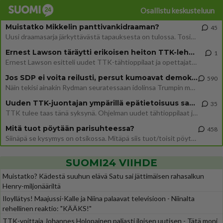
Osallistu keskusteluun
Muistatko Mikkelin panttivankidraaman?
45
Uusi draamasarja järkyttävästä tapauksesta on tulossa. Tositapahtumiin perustuva sarja ammentaa vuoden 1986 Mikkelin pan
Ernest Lawson täräytti erikoisen heiton TTK-lehdistötilaisuudessa: " Onko tässä tarkoituksena...?"
1
Ernest Lawson esitteli uudet TTK-tähtioppilaat ja opettajat torstaina 6.8. lehdistölle. Tulevalla kaudella on yksi hausk
Jos SDP ei voita reilusti, persut kumoavat demokratian Suomesta
590
Näin tekisi ainakin Rydman seuratessaan idolinsa Trumpin mallia https://www.is.fi/politiikka/art-2000012187244.html
Uuden TTK-juontajan ympärillä epätietoisuus sakenee - Nyt MTV hämmentää soppaa
35
TTK tulee taas tänä syksynä. Ohjelman uudet tähtioppilaat julkistetaan torstaina 6. elokuuta klo 14 alkavassa lehdistö
Mitä tuot pöytään parisuhteessa?
458
Siinäpä se kysymys on otsikossa. Mitäpä siis tuot/toisit pöytään parisuhteessa? Oletko mies vai nainen? Koetko sen mitä
SUOMI24 VIIHDE
Muistatko? Kädestä suuhun elävä Satu sai jättimäisen rahasalkun
Henry-miljonääriltä
Iloyllätys! Maajussi-Kalle ja Niina palaavat televisioon - Niinalta
rehellinen reaktio: "KÄÄKS!"
TTK-voittaja Johannes Holopainen paljasti iloisen uutisen - Tätä moni