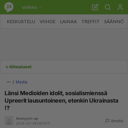
Valikko
KESKUSTELU
VIIHDE
LAINAA
TREFFIT
SÄÄNNÖT
Aihealueet
Media
Länsi Medioiden idolit, sosialismienssä
Upreerit lausuntoineen, etenkin Ukrainasta
!?
Anonyymi-ap
Ilmoita
2024-02-29 08:53:11