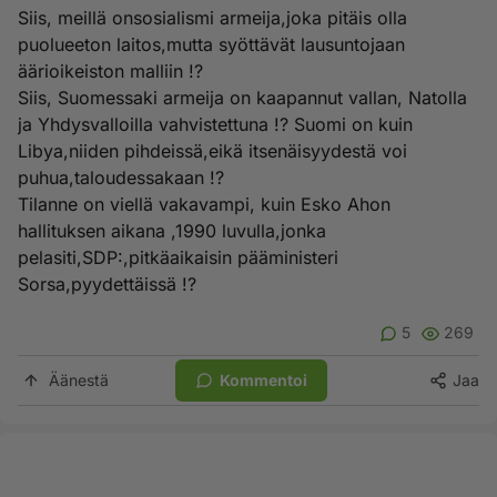
Siis, meillä onsosialismi armeija,joka pitäis olla
puolueeton laitos,mutta syöttävät lausuntojaan
äärioikeiston malliin !?
Siis, Suomessaki armeija on kaapannut vallan, Natolla
ja Yhdysvalloilla vahvistettuna !? Suomi on kuin
Libya,niiden pihdeissä,eikä itsenäisyydestä voi
puhua,taloudessakaan !?
Tilanne on viellä vakavampi, kuin Esko Ahon
hallituksen aikana ,1990 luvulla,jonka
pelasiti,SDP:,pitkäaikaisin pääministeri
Sorsa,pyydettäissä !?
5
269
Äänestä
Kommentoi
Jaa