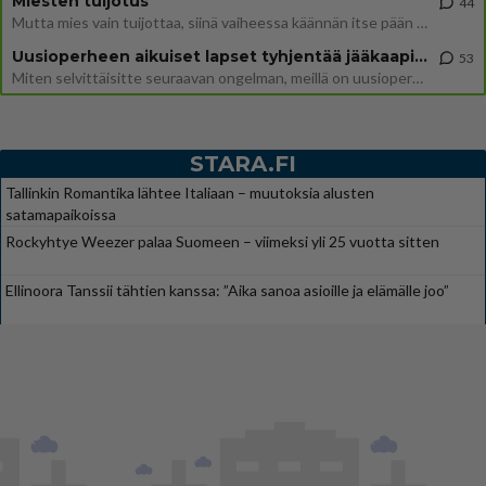
Miesten tuijotus
44
Mutta mies vain tuijottaa, siinä vaiheessa käännän itse pään pois. Mikä juttu? Yleensä jos joku tuijottaa tai katsoo, hä
Uusioperheen aikuiset lapset tyhjentää jääkaapin käydessään
53
Miten selvittäisitte seuraavan ongelman, meillä on uusioperhe, minulla teini-ikäiset lapset ja puolisolla aikuiset, jotk
STARA.FI
Tallinkin Romantika lähtee Italiaan – muutoksia alusten
satamapaikoissa
Rockyhtye Weezer palaa Suomeen – viimeksi yli 25 vuotta sitten
Ellinoora Tanssii tähtien kanssa: ”Aika sanoa asioille ja elämälle joo”