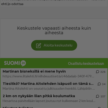
ehti jo odottaa
Keskustele vapaasti aiheesta kuin
aiheesta
Aloita keskustelu
Osallistu keskusteluun
Martinan bisneksillä ei mene hyvin
328
https://www.iltalehti.fi/viihdeuutiset/a/c46da6ab-340f-4790-aaa7-0865eed2336 Yrityksen konkurssihakemus on tullut kärä
Tiesitkö? Martina Aitolehden isäpuoli on tämä suosittu laulaja
34
Martina Aitolehti on seurattu julkisuuden henkilö. Lähipiiriin mahtuu muitakin tunnettuja henkilöitä. Tiesitkö, että Ma
2 km on nykyään liian pitkä koulumatka
107
Hesarissa päivitellään lapset joutuu nyt kulkemaan 2 km kouluun jösses. Ruostefillarilla tuo matka menee vaikka miten äk