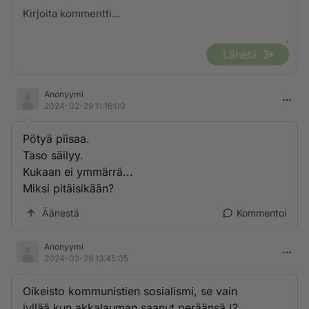
Lähetä
Anonyymi
2024-02-29 11:16:00
Pötyä piisaa.
Taso säilyy.
Kukaan ei ymmärrä...
Miksi pitäisikään?
Äänestä
Kommentoi
Anonyymi
2024-02-29 13:45:05
Oikeisto kommunistien sosialismi, se vain
jyllää,kun akkalauman saanut peräänsä !?