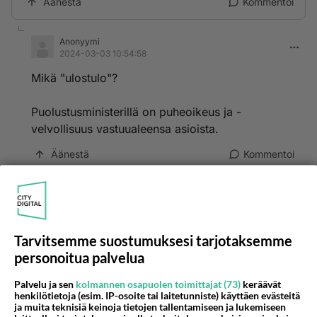
Äänestä
Kommentoi
Anonyymi
2024-03-03 10:54:58
Mikä "ulostulo"?
Puolustusministerillä on puheoikeus ja -
velvollisuus vastuualeensa asioista.
Äänestä
Kommentoi
Kommentoi aloitusta...
Tarvitsemme suostumuksesi tarjotaksemme
personoitua palvelua
Ketjusta on poistettu
2
sääntöjenvastaista viestiä.
Palvelu ja sen
kolmannen osapuolen toimittajat (73)
keräävät
Takaisin ylös
henkilötietoja (esim. IP-osoite tai laitetunniste) käyttäen evästeitä
ja muita teknisiä keinoja tietojen tallentamiseen ja lukemiseen