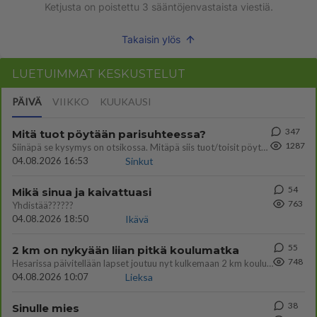
Ketjusta on poistettu
3
sääntöjenvastaista viestiä.
Takaisin ylös
LUETUIMMAT KESKUSTELUT
PÄIVÄ
VIIKKO
KUUKAUSI
347
Mitä tuot pöytään parisuhteessa?
1287
Siinäpä se kysymys on otsikossa. Mitäpä siis tuot/toisit pöytään parisuhteessa? Oletko mies vai nainen? Koetko sen mitä
04.08.2026 16:53
Sinkut
54
Mikä sinua ja kaivattuasi
763
Yhdistää??????
04.08.2026 18:50
Ikävä
55
2 km on nykyään liian pitkä koulumatka
748
Hesarissa päivitellään lapset joutuu nyt kulkemaan 2 km kouluun jösses. Ruostefillarilla tuo matka menee vaikka miten äk
04.08.2026 10:07
Lieksa
38
Sinulle mies