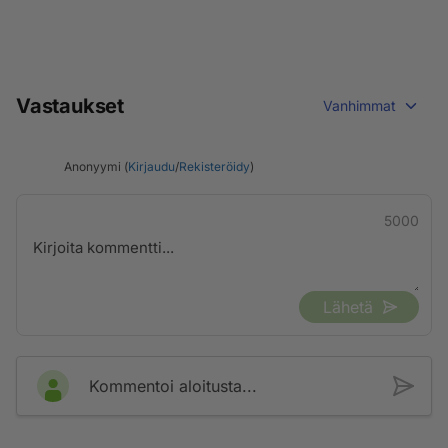
Vastaukset
Vanhimmat
Anonyymi (
Kirjaudu
/
Rekisteröidy
)
5000
Lähetä
Kommentoi aloitusta...