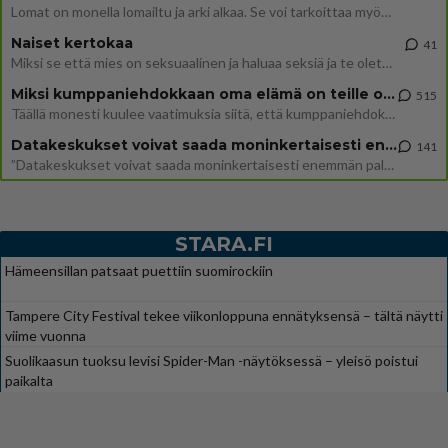
Lomat on monella lomailtu ja arki alkaa. Se voi tarkoittaa myös sitä, että grillailut on grillattu ja palataan arjen ruo
Naiset kertokaa
41
Miksi se että mies on seksuaalinen ja haluaa seksiä ja te olette hänen mielestänne haluttava on vastenmielistä? Mikä sii
Miksi kumppaniehdokkaan oma elämä on teille ongelma?
515
Täällä monesti kuulee vaatimuksia siitä, että kumppaniehdokkaalla ei saisi olla lemmikkejä, lapsia, kavereita, eksiä, su
Datakeskukset voivat saada moninkertaisesti enemmän palautuksia kuin mitä ne maksavat veroja
141
”Datakeskukset voivat saada moninkertaisesti enemmän palautuksia kuin mitä ne maksavat veroja”, sanoo professori Jussi K
STARA.FI
Hämeensillan patsaat puettiin suomirockiin
Tampere City Festival tekee viikonloppuna ennätyksensä – tältä näytti
viime vuonna
Suolikaasun tuoksu levisi Spider-Man -näytöksessä – yleisö poistui
paikalta