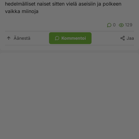
hedelmälliset naiset sitten vielä aseisiin ja polkeen
vaikka miinoja
0
129
Äänestä
Kommentoi
Jaa