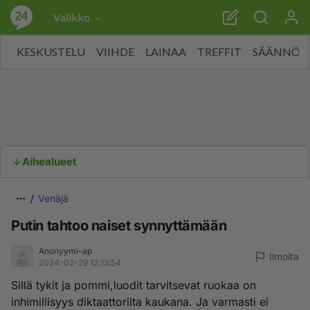
Valikko
KESKUSTELU
VIIHDE
LAINAA
TREFFIT
SÄÄNNÖT
Aihealueet
Venäjä
Putin tahtoo naiset synnyttämään
Anonyymi-ap
Ilmoita
2024-02-29 12:13:54
Sillä tykit ja pommi,luodit tarvitsevat ruokaa on
inhimillisyys diktaattorilta kaukana. Ja varmasti ei