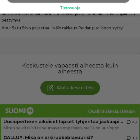
Henry-miljonääriltä
Tietosuoja
Ikäviä uutisia Elämäni biisi -suosikkisarjasta - Monelle tv-katsojalle iso
pettymys
Apu: Satu Silvo paljastaa - Näin rakkaus Reidar-puolisoon syttyi
Keskustele vapaasti aiheesta kuin
aiheesta
Aloita keskustelu
Osallistu keskusteluun
Uusioperheen aikuiset lapset tyhjentää jääkaapin käydessään
40
Miten selvittäisitte seuraavan ongelman, meillä on uusioperhe, minulla teini-ikäiset lapset ja puolisolla aikuiset, jotk
GALLUP: Mikä on arkiruokabravuurisi?
10