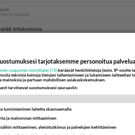
nyymi
-03-01 14:44:34
ä enää lintukodossa.
riittävästi yhteiskunta kurmuuttaa vähäosaisia niin nähdään 
a juttuja kun ajoneuvon varastaminen.
seet käyttöön ja ihmisiltä lähtee ruokakassi Nagan tai FM oh
kkoon ja tavarat piiloon myös maaseudulla siinä tulevaisuus 
uostumuksesi tarjotaksemme personoitua palvelu
annata miettiä ettei meillä sellaista harrasteta sillä se on hy
nen osapuolen toimittajat (73)
keräävät henkilötietoja (esim. IP-osoite ta
tisinta totta kun päättäjät eivät ymmärrä yhtään mitään tavall
 muita teknisiä keinoja tietojen tallentamiseen ja lukemiseen laitteellasi t
 elämästä.
a mainoksia ja parhaan mahdollisen asiakaskokemuksen.
satanen kuin köyhälle 10 centtiä
anit tarvitsevat suostumuksesi seuraaviin:
estä
K
t ja tunnistaminen laitetta skannaamalla
nyymi
-03-01 21:34:38
ta ja mainonnan mittaaminen
sisällön mittaaminen, yleisötutkimus ja palvelujen kehittäminen
yntiä ei saa muutenkaan käyttää, oma vika jos tohelolta aut