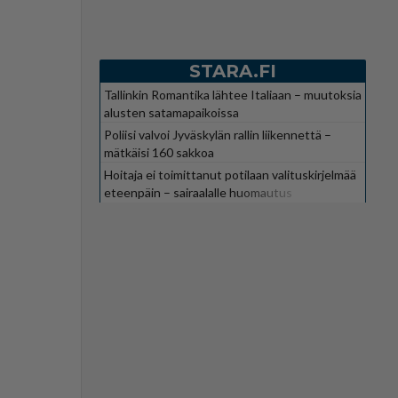
STARA.FI
Tallinkin Romantika lähtee Italiaan – muutoksia
alusten satamapaikoissa
Poliisi valvoi Jyväskylän rallin liikennettä –
mätkäisi 160 sakkoa
Hoitaja ei toimittanut potilaan valituskirjelmää
eteenpäin – sairaalalle huomautus