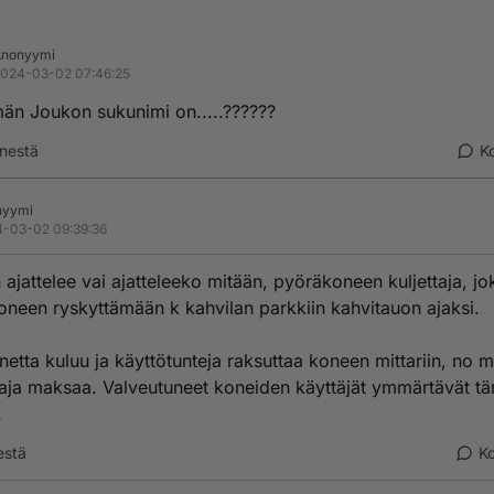
Anonyymi
024-03-02 07:46:25
än Joukon sukunimi on.....??????
nestä
K
nyymi
-03-02 09:39:36
 ajattelee vai ajatteleeko mitään, pyöräkoneen kuljettaja, jo
koneen ryskyttämään k kahvilan parkkiin kahvitauon ajaksi.
inetta kuluu ja käyttötunteja raksuttaa koneen mittariin, no m
aja maksaa. Valveutuneet koneiden käyttäjät ymmärtävät t
.
estä
K