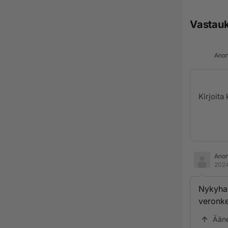
Vastau
Anon
Ano
2024
Nykyhal
veronke
Ään