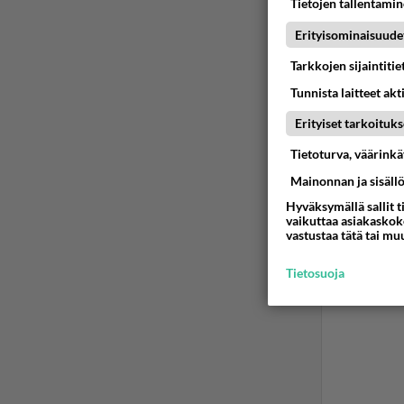
Tietojen tallentamine
silleen 
Enemmän
Erityisominaisuude
joku akk
Tarkkojen sijaintiti
kylmä..
Tunnista laitteet akt
Ään
Erityiset tarkoituks
Ano
Tietoturva, väärink
2024
Mainonnan ja sisäll
Hyväksymällä sallit t
Pitäkää
vaikuttaa asiakaskoke
vastustaa tätä tai mu
Ään
Tietosuoja