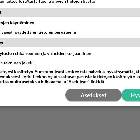
n laitteelle ja/tai laitteella olevien tietojen käyttö
pöllitään.
 asisi olla tyhjäkäynti valvontaa, liian usen esim kaupanpi
t
a istuu autossa ja auton pitää olla käynnissä ettei veltolle t
etojen käyttäminen
iivisesti pyydettyjen tietojen perusteella
estä
K
et
nyymi
äytösten ehkäiseminen ja virheiden korjaaminen
-03-02 03:00:42
ön tekninen jakelu
ietojesi käsittelyn. Suostumuksesi koskee tätä palvelua, hyväksymättä jä
 yhtä hyvät ihmiset! Joukossa on voimaa!
mukseesi. Jotkut teknologiat saattavat perustella tietojen käsittelyä oike
uttaa muita asetuksia klikkaamalla "Asetukset" linkkiä.
estä
K
Asetukset
Hyv