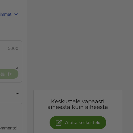
immat
5000
tä
Keskustele vapaasti
aiheesta kuin aiheesta
Aloita keskustelu
ommentoi