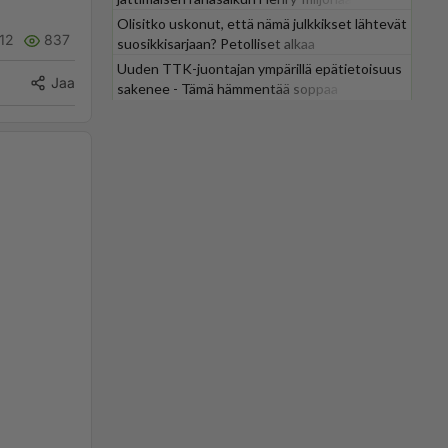
Olisitko uskonut, että nämä julkkikset lähtevät
12
837
suosikkisarjaan? Petolliset alkaa
jättiyllätyksellä
Uuden TTK-juontajan ympärillä epätietoisuus
Jaa
sakenee - Tämä hämmentää soppaa