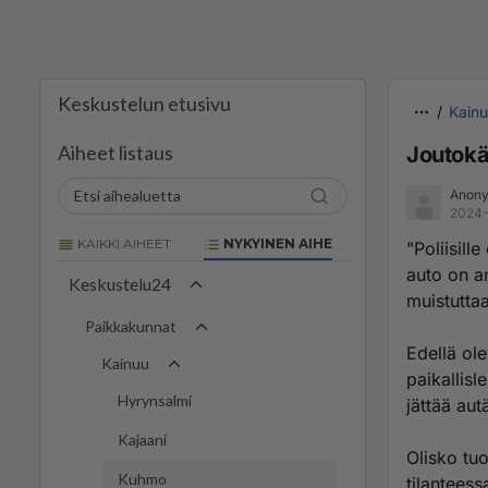
Keskustelun etusivu
Kain
Aiheet listaus
Joutokä
Anony
2024-
KAIKKI AIHEET
NYKYINEN AIHE
"Poliisill
auto on an
Keskustelu24
muistutta
Paikkakunnat
Edellä ole
Kainuu
paikallisl
Hyrynsalmi
jättää aut
Kajaani
Olisko tu
Kuhmo
tilanteess