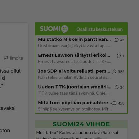
Osallistu keskusteluun
Muistatko Mikkelin panttivankidraaman?
45
Uusi draamasarja järkyttävästä tapauksesta on tulossa. Tositapahtumiin perustuva sarja ammentaa vuoden 1986 Mikkelin pan
Ernest Lawson täräytti erikoisen heiton TTK-lehdistötilaisuudessa: " Onko tässä tarkoituksena...?"
1
Ilmoita
Ernest Lawson esitteli uudet TTK-tähtioppilaat ja opettajat torstaina 6.8. lehdistölle. Tulevalla kaudella on yksi hausk
issä ollut
Jos SDP ei voita reilusti, persut kumoavat demokratian Suomesta
582
Näin tekisi ainakin Rydman seuratessaan idolinsa Trumpin mallia https://www.is.fi/politiikka/art-2000012187244.html
isi
."
Uuden TTK-juontajan ympärillä epätietoisuus sakenee - Nyt MTV hämmentää soppaa
34
TTK tulee taas tänä syksynä. Ohjelman uudet tähtioppilaat julkistetaan torstaina 6. elokuuta klo 14 alkavassa lehdistö
Mitä tuot pöytään parisuhteessa?
458
tavaksi
Siinäpä se kysymys on otsikossa. Mitäpä siis tuot/toisit pöytään parisuhteessa? Oletko mies vai nainen? Koetko sen mitä
SUOMI24 VIIHDE
noton
Muistatko? Kädestä suuhun elävä Satu sai
jättimäisen rahasalkun Henry-miljonääriltä