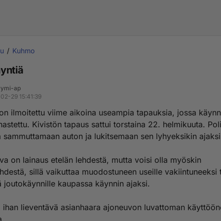
uu
Kuhmo
yntiä
ymi-ap
02-29 15:41:39
e on ilmoitettu viime aikoina useampia tapauksia, jossa käynn
astettu. Kivistön tapaus sattui torstaina 22. helmikuuta. Poli
a sammuttamaan auton ja lukitsemaan sen lyhyeksikin ajaksi
va on lainaus etelän lehdestä, mutta voisi olla myöskin
ehdestä, sillä vaikuttaa muodostuneen useille vakiintuneeksi 
ä joutokäynnille kaupassa käynnin ajaksi.
o ihan lieventävä asianhaara ajoneuvon luvattoman käyttöö
a.