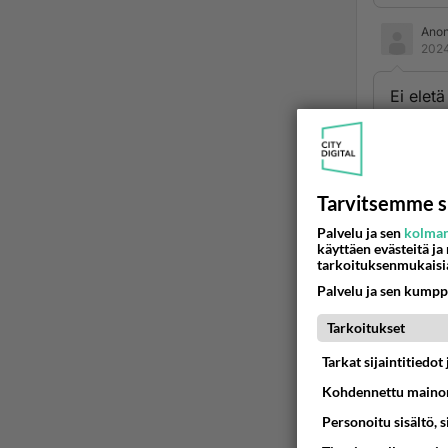
Ano
2024
Ei elet
Kunhan 
pahempi
Tulee a
Ovet lu
Tarvitsemme s
yhtään k
Palvelu ja sen
kolman
pian to
käyttäen evästeitä ja
ihmisen
tarkoituksenmukaisi
Heille 
Palvelu ja sen kumpp
Ään
Tarkoitukset
Tarkat sijaintitiedo
Ano
2024
Kohdennettu mainon
Personoitu sisältö, 
Tyhjäkä