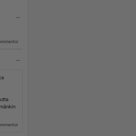
ommentoi
ka
utta
ämänkin
ommentoi