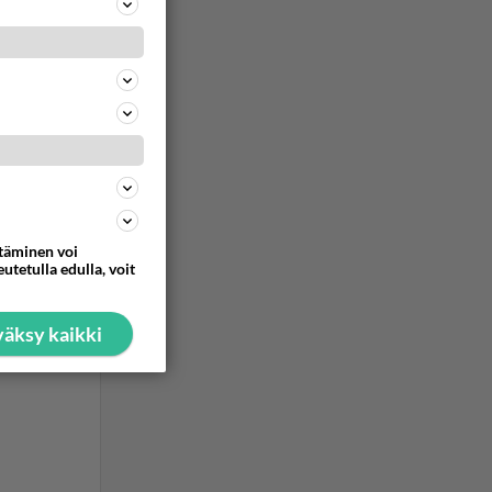
halla
ule
ommentoi
ttäminen voi
utetulla edulla, voit
ommentoi
äksy kaikki