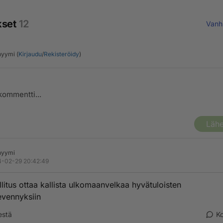
kset
12
Vanh
yymi (
Kirjaudu
/
Rekisteröidy
)
Lähe
nyymi
-02-29 20:42:49
litus ottaa kallista ulkomaanvelkaa hyvätuloisten
vennyksiin
estä
K