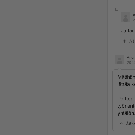
2
Ja täm
Ää
Ano
2024
Mitähän
jättää 
Polttoa
työnant
yhtälön
Ään