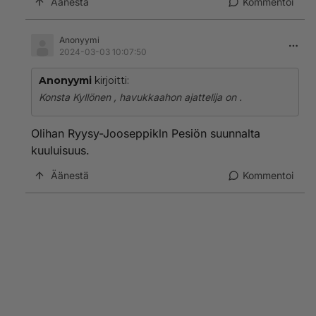
Äänestä
Kommentoi
Anonyymi
2024-03-03 10:07:50
Anonyymi
kirjoitti:
Konsta Kyllönen , havukkaahon ajattelija on .
Olihan Ryysy-Jooseppikln Pesiön suunnalta
kuuluisuus.
Äänestä
Kommentoi