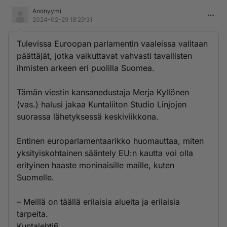
Anonyymi
2024-02-29 18:29:31
Tulevissa Euroopan parlamentin vaaleissa valitaan
päättäjät, jotka vaikuttavat vahvasti tavallisten
ihmisten arkeen eri puolilla Suomea.
Tämän viestin kansanedustaja Merja Kyllönen
(vas.) halusi jakaa Kuntaliiton Studio Linjojen
suorassa lähetyksessä keskiviikkona.
Entinen europarlamentaarikko huomauttaa, miten
yksityiskohtainen sääntely EU:n kautta voi olla
erityinen haaste moninaisille maille, kuten
Suomelle.
– Meillä on täällä erilaisia alueita ja erilaisia
tarpeita.
Kuntalehti6