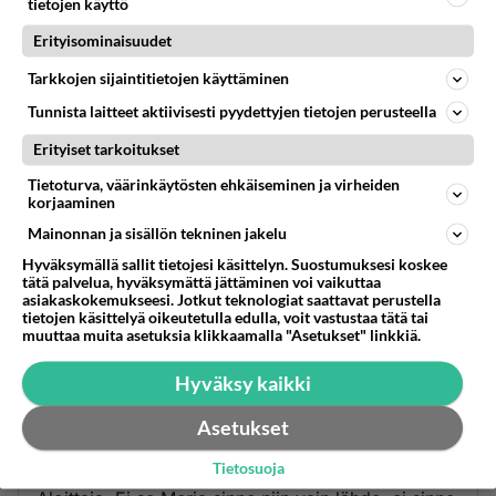
tietojen käyttö
Hyvä Merja, toivottavasti pääset Brysseliin !
Erityisominaisuudet
Äänestä
Kommentoi
Tarkkojen sijaintitietojen käyttäminen
Tunnista laitteet aktiivisesti pyydettyjen tietojen perusteella
Anonyymi
2024-03-02 09:14:26
Erityiset tarkoitukset
Tietoturva, väärinkäytösten ehkäiseminen ja virheiden
Anonyymi
kirjoitti:
korjaaminen
Hyvä Merja, toivottavasti pääset Brysseliin !
Mainonnan ja sisällön tekninen jakelu
Hyväksymällä sallit tietojesi käsittelyn. Suostumuksesi koskee
MERJA PÄÄSEE PRESIDENTIKSI.
tätä palvelua, hyväksymättä jättäminen voi vaikuttaa
JÄRKIKI ON TALLELLA KAIKKI, TOISIN, KUIN
asiakaskokemukseesi. Jotkut teknologiat saattavat perustella
tietojen käsittelyä oikeutetulla edulla, voit vastustaa tätä tai
PEKKA HAAVISTOLLA.
muuttaa muita asetuksia klikkaamalla "Asetukset" linkkiä.
Äänestä
Kommentoi
Hyväksy kaikki
Asetukset
Anonyymi
2024-03-01 18:21:26
Tietosuoja