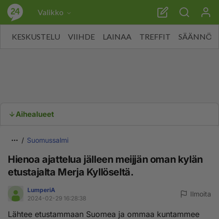
Valikko
KESKUSTELU
VIIHDE
LAINAA
TREFFIT
SÄÄNNÖT
Aihealueet
Suomussalmi
Hienoa ajattelua jälleen meijjän oman kylän
etustajalta Merja Kyllöseltä.
LumperiA
Ilmoita
2024-02-29 16:28:38
Lähtee etustammaan Suomea ja ommaa kuntammee