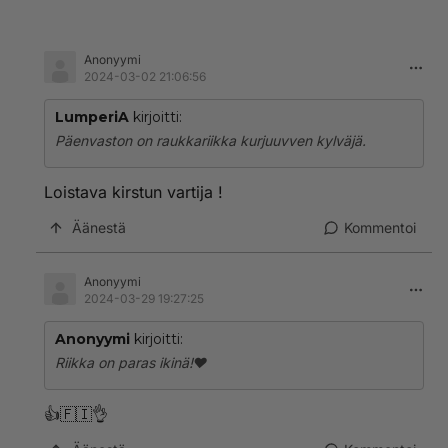
Anonyymi
2024-03-02 21:06:56
LumperiA
kirjoitti:
Päenvaston on raukkariikka kurjuuvven kylväjä.
Loistava kirstun vartija !
Äänestä
Kommentoi
Anonyymi
2024-03-29 19:27:25
Anonyymi
kirjoitti:
Riikka on paras ikinä!❤️
👍🇫🇮👌