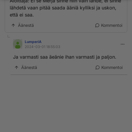
Aloittaja: Ei se Merja sinne niin vain lähde, ei sinne
lähdetä vaan pitää saada ääniä kylliksi ja uskon,
että ei saa.
Äänestä
Kommentoi
LumperiA
2024-03-01 18:55:03
Ja varmasti saa äeänie ihan varmasti ja paljon.
Äänestä
Kommentoi