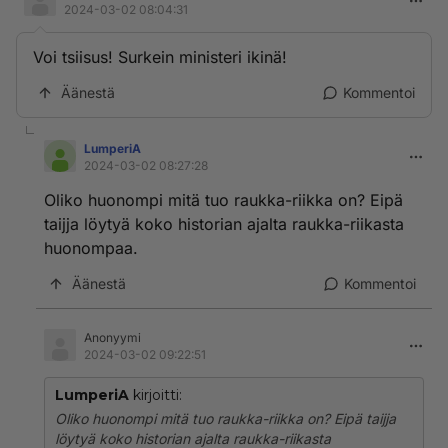
2024-03-02 08:04:31
Voi tsiisus! Surkein ministeri ikinä!
Äänestä
Kommentoi
LumperiA
2024-03-02 08:27:28
Oliko huonompi mitä tuo raukka-riikka on? Eipä
taijja löytyä koko historian ajalta raukka-riikasta
huonompaa.
Äänestä
Kommentoi
Anonyymi
2024-03-02 09:22:51
LumperiA
kirjoitti:
Oliko huonompi mitä tuo raukka-riikka on? Eipä taijja
löytyä koko historian ajalta raukka-riikasta