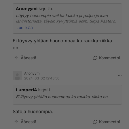
Anonyymi
kirjoitti:
Löytyy huonompia vaikka kuinka ja paljon jo ihan
lähihistoriasta, täysin kyvyttömiä esim. Sirpa Paatero,
Sirpa Mikkonen, Anne Berner, Tanja Karpela, Juha
Lue lisää
Sipilä, Sanna Marin, Mika Lintilä jolle puhelimen
käyttökin on liian vaikeaa, Anna-Maja Henriksson jne.
Ei löyvvy yhtään huonompaa ku raukka-riikka
on.
Äänestä
Kommentoi
Anonyymi
2024-03-02 12:43:50
LumperiA
kirjoitti:
Ei löyvvy yhtään huonompaa ku raukka-riikka on.
Satoja huonompia.
Äänestä
Kommentoi