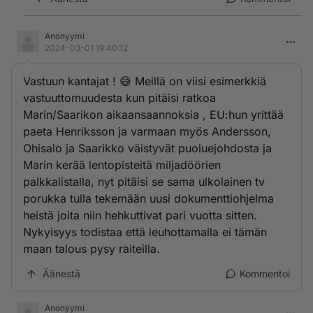
Anonyymi
2024-03-01 19:40:12
Vastuun kantajat ! 😅 Meillä on viisi esimerkkiä
vastuuttomuudesta kun pitäisi ratkoa
Marin/Saarikon aikaansaannoksia , EU:hun yrittää
paeta Henriksson ja varmaan myös Andersson,
Ohisalo ja Saarikko väistyvät puoluejohdosta ja
Marin kerää lentopisteitä miljadöörien
palkkalistalla, nyt pitäisi se sama ulkolainen tv
porukka tulla tekemään uusi dokumenttiohjelma
heistä joita niin hehkuttivat pari vuotta sitten.
Nykyisyys todistaa että leuhottamalla ei tämän
maan talous pysy raiteilla.
Äänestä
Kommentoi
Anonyymi