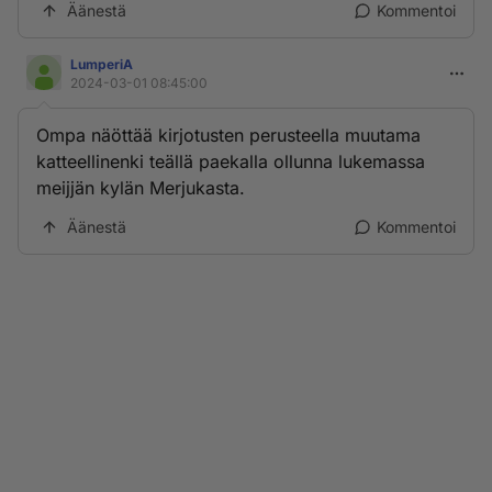
Äänestä
Kommentoi
LumperiA
2024-03-01 08:45:00
Ompa näöttää kirjotusten perusteella muutama
katteellinenki teällä paekalla ollunna lukemassa
meijjän kylän Merjukasta.
Äänestä
Kommentoi