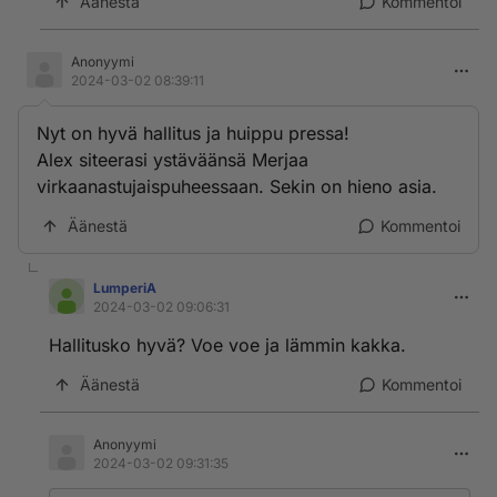
Äänestä
Kommentoi
Anonyymi
2024-03-02 08:39:11
Nyt on hyvä hallitus ja huippu pressa!
Alex siteerasi ystäväänsä Merjaa
virkaanastujaispuheessaan. Sekin on hieno asia.
Äänestä
Kommentoi
LumperiA
2024-03-02 09:06:31
Hallitusko hyvä? Voe voe ja lämmin kakka.
Äänestä
Kommentoi
Anonyymi
2024-03-02 09:31:35