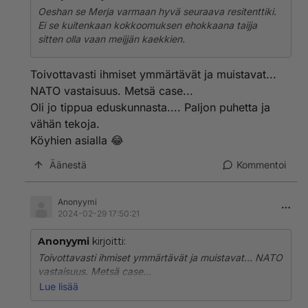
Oeshan se Merja varmaan hyvä seuraava resitenttiki.
Ei se kuitenkaan kokkoomuksen ehokkaana taijja
sitten olla vaan meijjän kaekkien.
Toivottavasti ihmiset ymmärtävät ja muistavat...
NATO vastaisuus. Metsä case...
Oli jo tippua eduskunnasta.... Paljon puhetta ja
vähän tekoja.
Köyhien asialla 😂
Äänestä
Kommentoi
Anonyymi
2024-02-29 17:50:21
Anonyymi
kirjoitti:
Toivottavasti ihmiset ymmärtävät ja muistavat... NATO
vastaisuus. Metsä case...
Oli jo tippua eduskunnasta.... Paljon puhetta ja vähän
Lue lisää
tekoja.