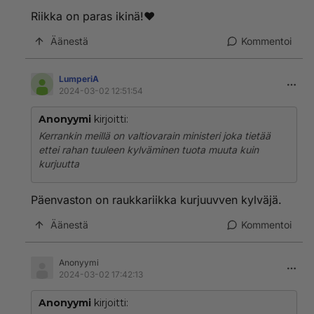
Riikka on paras ikinä!❤️
Äänestä
Kommentoi
LumperiA
2024-03-02 12:51:54
Anonyymi
kirjoitti:
Kerrankin meillä on valtiovarain ministeri joka tietää
ettei rahan tuuleen kylväminen tuota muuta kuin
kurjuutta
Päenvaston on raukkariikka kurjuuvven kylväjä.
Äänestä
Kommentoi
Anonyymi
2024-03-02 17:42:13
Anonyymi
kirjoitti: