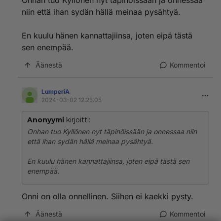
Onhan tuo Kyllönen nyt täpinöissään ja onnessaa
niin että ihan sydän hällä meinaa pysähtyä.
En kuulu hänen kannattajiinsa, joten eipä tästä
sen enempää.
Äänestä
Kommentoi
LumperiA
2024-03-02 12:25:05
Anonyymi
kirjoitti:
Onhan tuo Kyllönen nyt täpinöissään ja onnessaa niin
että ihan sydän hällä meinaa pysähtyä.
En kuulu hänen kannattajiinsa, joten eipä tästä sen
enempää.
Onni on olla onnellinen. Siihen ei kaekki pysty.
Äänestä
Kommentoi