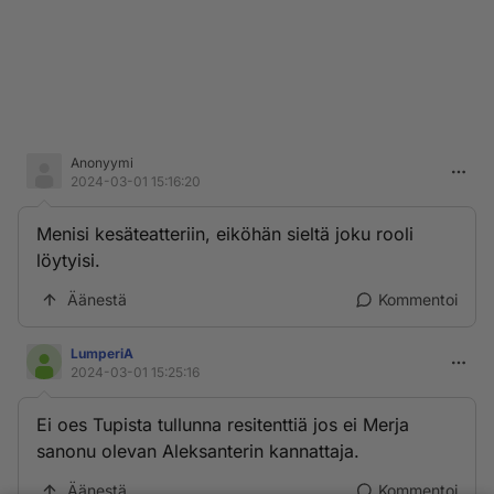
Anonyymi
2024-03-01 15:16:20
Menisi kesäteatteriin, eiköhän sieltä joku rooli
löytyisi.
Äänestä
Kommentoi
LumperiA
2024-03-01 15:25:16
Ei oes Tupista tullunna resitenttiä jos ei Merja
sanonu olevan Aleksanterin kannattaja.
Äänestä
Kommentoi