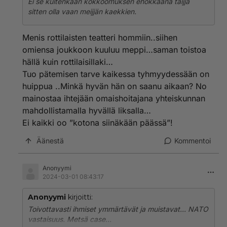
Ei se kuitenkaan kokkoomuksen ehokkaana taijja
sitten olla vaan meijjän kaekkien.
Menis rottilaisten teatteri hommiin..siihen
omiensa joukkoon kuuluu meppi…saman toistoa
hällä kuin rottilaisillaki…
Tuo pätemisen tarve kaikessa tyhmyydessään on
huippua ..Minkä hyvän hän on saanu aikaan? No
mainostaa ihtejään omaishoitajana yhteiskunnan
mahdollistamalla hyvällä liksalla…
Ei kaikki oo ”kotona siinäkään päässä”!
Äänestä
Kommentoi
Anonyymi
2024-03-01 08:43:17
Anonyymi
kirjoitti:
Toivottavasti ihmiset ymmärtävät ja muistavat... NATO
vastaisuus. Metsä case...