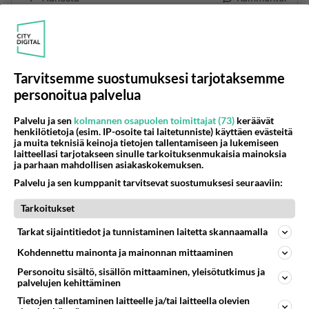
Anonyymi
2024-03-01 17:28:10
Jos pääsee, Kainuuseen jää vain kaksi
Tarvitsemme suostumuksesi tarjotaksemme
kuhmolaista kansanedustajaa. Vasemmistoliiton
personoitua palvelua
eka vara on oululainen 28 vuotias opettaja Jessi
Palvelu ja sen
kolmannen osapuolen toimittajat (73)
keräävät
Jokelainen.
henkilötietoja (esim. IP-osoite tai laitetunniste) käyttäen evästeitä
ja muita teknisiä keinoja tietojen tallentamiseen ja lukemiseen
Äänestä
Kommentoi
laitteellasi tarjotakseen sinulle tarkoituksenmukaisia mainoksia
ja parhaan mahdollisen asiakaskokemuksen.
Palvelu ja sen kumppanit tarvitsevat suostumuksesi seuraaviin:
Anonyymi
2024-03-01 18:08:47
Tarkoitukset
Hyvä Merja!
Tarkat sijaintitiedot ja tunnistaminen laitetta skannaamalla
Kohdennettu mainonta ja mainonnan mittaaminen
Äänestä
Kommentoi
Personoitu sisältö, sisällön mittaaminen, yleisötutkimus ja
palvelujen kehittäminen
Anonyymi
Tietojen tallentaminen laitteelle ja/tai laitteella olevien
2024-03-02 06:58:30