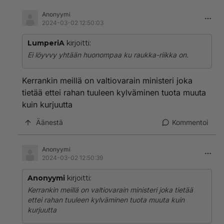
Anonyymi
2024-03-02 12:50:03
LumperiA
kirjoitti:
Ei löyvvy yhtään huonompaa ku raukka-riikka on.
Kerrankin meillä on valtiovarain ministeri joka
tietää ettei rahan tuuleen kylväminen tuota muuta
kuin kurjuutta
Äänestä
Kommentoi
Anonyymi
2024-03-02 12:50:39
Anonyymi
kirjoitti:
Kerrankin meillä on valtiovarain ministeri joka tietää
ettei rahan tuuleen kylväminen tuota muuta kuin
kurjuutta