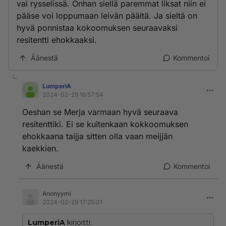
vai rysselissä. Onhan siellä paremmat liksat niin ei
pääse voi loppumaan leivän päältä. Ja sieltä on
hyvä ponnistaa kokoomuksen seuraavaksi
resitentti ehokkaaksi.
Äänestä
Kommentoi
LumperiA
2024-02-29 16:57:54
Oeshan se Merja varmaan hyvä seuraava
resitenttiki. Ei se kuitenkaan kokkoomuksen
ehokkaana taijja sitten olla vaan meijjän
kaekkien.
Äänestä
Kommentoi
Anonyymi
2024-02-29 17:25:01
LumperiA
kirjoitti: