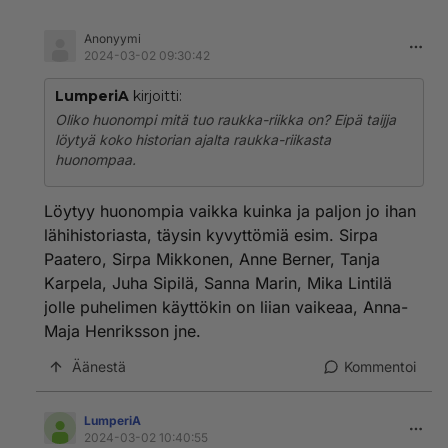
Anonyymi
2024-03-02 09:30:42
LumperiA
kirjoitti:
Oliko huonompi mitä tuo raukka-riikka on? Eipä taijja
löytyä koko historian ajalta raukka-riikasta
huonompaa.
Löytyy huonompia vaikka kuinka ja paljon jo ihan
lähihistoriasta, täysin kyvyttömiä esim. Sirpa
Paatero, Sirpa Mikkonen, Anne Berner, Tanja
Karpela, Juha Sipilä, Sanna Marin, Mika Lintilä
jolle puhelimen käyttökin on liian vaikeaa, Anna-
Maja Henriksson jne.
Äänestä
Kommentoi
LumperiA
2024-03-02 10:40:55