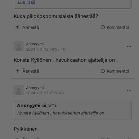
Oli jo tippua eduskunnasta.... Paljon puhetta ja vähän
Lue lisää
tekoja.
Köyhien asialla 😂
Kuka piilokokoomuslaista äänestää?
Äänestä
Kommentoi
Anonyymi
2024-03-02 08:07:40
Konsta Kyllönen , havukkaahon ajattelija on .
Äänestä
Kommentoi
Anonyymi
2024-03-02 17:38:40
Anonyymi
kirjoitti:
Konsta Kyllönen , havukkaahon ajattelija on .
Pylkkänen