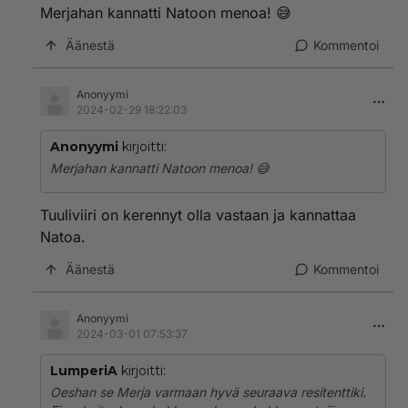
Köyhien asialla 😂
Merjahan kannatti Natoon menoa! 😅
Äänestä
Kommentoi
Anonyymi
2024-02-29 18:22:03
Anonyymi
kirjoitti:
Merjahan kannatti Natoon menoa! 😅
Tuuliviiri on kerennyt olla vastaan ja kannattaa
Natoa.
Äänestä
Kommentoi
Anonyymi
2024-03-01 07:53:37
LumperiA
kirjoitti:
Oeshan se Merja varmaan hyvä seuraava resitenttiki.