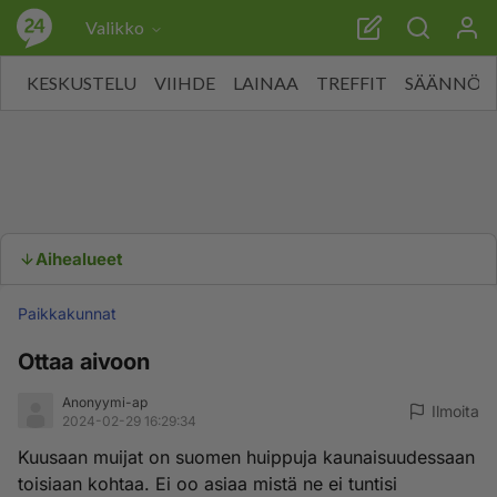
Valikko
KESKUSTELU
VIIHDE
LAINAA
TREFFIT
SÄÄNNÖT
Aihealueet
Paikkakunnat
Ottaa aivoon
Anonyymi-ap
Ilmoita
2024-02-29 16:29:34
Kuusaan muijat on suomen huippuja kaunaisuudessaan
toisiaan kohtaa. Ei oo asiaa mistä ne ei tuntisi