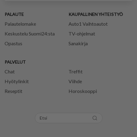
PALAUTE
KAUPALLINEN YHTEISTYÖ
Palautelomake
Auto1 Vaihtoautot
Keskustelu Suomi24:sta
TV-ohjelmat
Opastus
Sanakirja
PALVELUT
Chat
Treffit
Hyötylinkit
Viihde
Reseptit
Horoskooppi