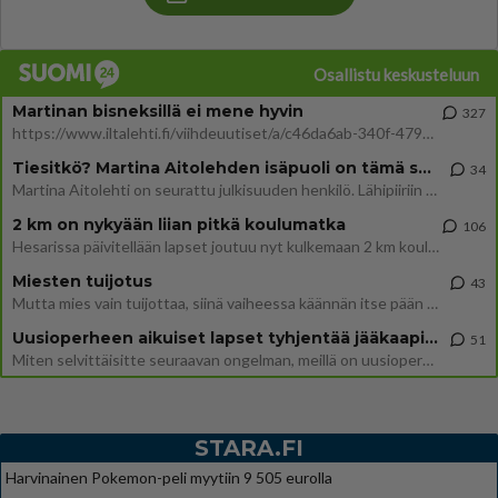
Osallistu keskusteluun
Martinan bisneksillä ei mene hyvin
327
https://www.iltalehti.fi/viihdeuutiset/a/c46da6ab-340f-4790-aaa7-0865eed2336 Yrityksen konkurssihakemus on tullut kärä
Tiesitkö? Martina Aitolehden isäpuoli on tämä suosittu laulaja
34
Martina Aitolehti on seurattu julkisuuden henkilö. Lähipiiriin mahtuu muitakin tunnettuja henkilöitä. Tiesitkö, että Ma
2 km on nykyään liian pitkä koulumatka
106
Hesarissa päivitellään lapset joutuu nyt kulkemaan 2 km kouluun jösses. Ruostefillarilla tuo matka menee vaikka miten äk
Miesten tuijotus
43
Mutta mies vain tuijottaa, siinä vaiheessa käännän itse pään pois. Mikä juttu? Yleensä jos joku tuijottaa tai katsoo, hä
Uusioperheen aikuiset lapset tyhjentää jääkaapin käydessään
51
Miten selvittäisitte seuraavan ongelman, meillä on uusioperhe, minulla teini-ikäiset lapset ja puolisolla aikuiset, jotk
STARA.FI
Harvinainen Pokemon-peli myytiin 9 505 eurolla