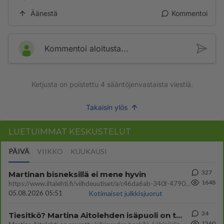
Äänestä
Kommentoi
Kommentoi aloitusta...
Ketjusta on poistettu
4
sääntöjenvastaista viestiä.
Takaisin ylös
LUETUIMMAT KESKUSTELUT
PÄIVÄ
VIIKKO
KUUKAUSI
327
Martinan bisneksillä ei mene hyvin
1648
https://www.iltalehti.fi/viihdeuutiset/a/c46da6ab-340f-4790-aaa7-0865eed2336 Yrityksen konkurssihakemus on tullut kärä
05.08.2026 05:51
Kotimaiset julkkisjuorut
34
Tiesitkö? Martina Aitolehden isäpuoli on tämä suosittu laulaja
1360