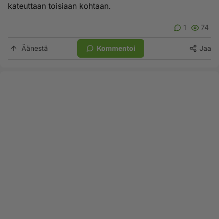
kateuttaan toisiaan kohtaan.
1
74
Äänestä
Kommentoi
Jaa