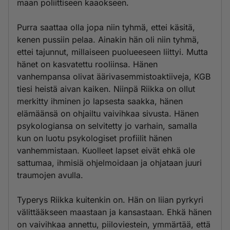
maan poliittiseen kaaokseen.
Purra saattaa olla jopa niin tyhmä, ettei käsitä,
kenen pussiin pelaa. Ainakin hän oli niin tyhmä,
ettei tajunnut, millaiseen puolueeseen liittyi. Mutta
hänet on kasvatettu rooliinsa. Hänen
vanhempansa olivat äärivasemmistoaktiiveja, KGB
tiesi heistä aivan kaiken. Niinpä Riikka on ollut
merkitty ihminen jo lapsesta saakka, hänen
elämäänsä on ohjailtu vaivihkaa sivusta. Hänen
psykologiansa on selvitetty jo varhain, samalla
kun on luotu psykologiset profiilit hänen
vanhemmistaan. Kuolleet lapset eivät ehkä ole
sattumaa, ihmisiä ohjelmoidaan ja ohjataan juuri
traumojen avulla.
Typerys Riikka kuitenkin on. Hän on liian pyrkyri
välittääkseen maastaan ja kansastaan. Ehkä hänen
on vaivihkaa annettu, piiloviestein, ymmärtää, että