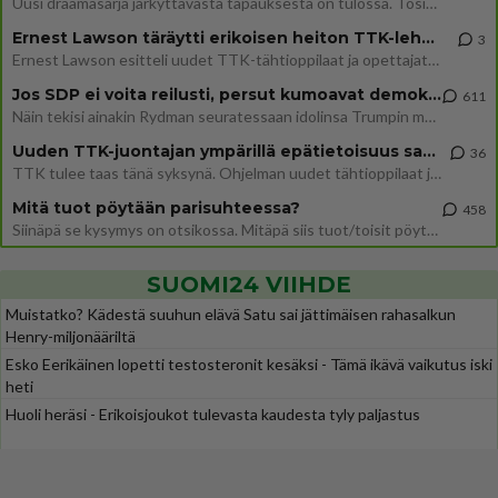
Uusi draamasarja järkyttävästä tapauksesta on tulossa. Tositapahtumiin perustuva sarja ammentaa vuoden 1986 Mikkelin pan
Ernest Lawson täräytti erikoisen heiton TTK-lehdistötilaisuudessa: " Onko tässä tarkoituksena...?"
3
Ernest Lawson esitteli uudet TTK-tähtioppilaat ja opettajat torstaina 6.8. lehdistölle. Tulevalla kaudella on yksi hausk
Jos SDP ei voita reilusti, persut kumoavat demokratian Suomesta
611
Näin tekisi ainakin Rydman seuratessaan idolinsa Trumpin mallia https://www.is.fi/politiikka/art-2000012187244.html
Uuden TTK-juontajan ympärillä epätietoisuus sakenee - Nyt MTV hämmentää soppaa
36
TTK tulee taas tänä syksynä. Ohjelman uudet tähtioppilaat julkistetaan torstaina 6. elokuuta klo 14 alkavassa lehdistö
Mitä tuot pöytään parisuhteessa?
458
Siinäpä se kysymys on otsikossa. Mitäpä siis tuot/toisit pöytään parisuhteessa? Oletko mies vai nainen? Koetko sen mitä
SUOMI24 VIIHDE
Muistatko? Kädestä suuhun elävä Satu sai jättimäisen rahasalkun
Henry-miljonääriltä
Esko Eerikäinen lopetti testosteronit kesäksi - Tämä ikävä vaikutus iski
heti
Huoli heräsi - Erikoisjoukot tulevasta kaudesta tyly paljastus