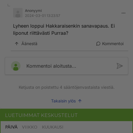
Anonyymi
2024-03-01 13:23:57
Lyheen loppui Hakkaraisenkin sanavapaus. Ei
liponut riittävästi Purraa?
Äänestä
Kommentoi
Kommentoi aloitusta...
Ketjusta on poistettu
4
sääntöjenvastaista viestiä.
Takaisin ylös
LUETUIMMAT KESKUSTELUT
PÄIVÄ
VIIKKO
KUUKAUSI