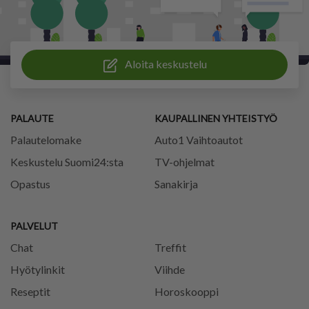
Aloita keskustelu
PALAUTE
KAUPALLINEN YHTEISTYÖ
Palautelomake
Auto1 Vaihtoautot
Keskustelu Suomi24:sta
TV-ohjelmat
Opastus
Sanakirja
PALVELUT
Chat
Treffit
Hyötylinkit
Viihde
Reseptit
Horoskooppi