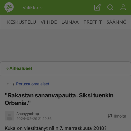
Valikko
KESKUSTELU
VIIHDE
LAINAA
TREFFIT
SÄÄNNÖT
Aihealueet
Perussuomalaiset
"Rakastan sananvapautta. Siksi tuenkin
Orbania."
Anonyymi-ap
Ilmoita
2024-02-29 21:29:36
Kuka on viestittänyt näin 7. marraskuuta 2018?