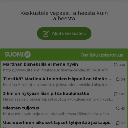
Keskustele vapaasti aiheesta kuin
aiheesta
Aloita keskustelu
Osallistu keskusteluun
Martinan bisneksillä ei mene hyvin
330
https://www.iltalehti.fi/viihdeuutiset/a/c46da6ab-340f-4790-aaa7-0865eed2336 Yrityksen konkurssihakemus on tullut kärä
Tiesitkö? Martina Aitolehden isäpuoli on tämä suosittu laulaja
34
Martina Aitolehti on seurattu julkisuuden henkilö. Lähipiiriin mahtuu muitakin tunnettuja henkilöitä. Tiesitkö, että Ma
2 km on nykyään liian pitkä koulumatka
107
Hesarissa päivitellään lapset joutuu nyt kulkemaan 2 km kouluun jösses. Ruostefillarilla tuo matka menee vaikka miten äk
Miesten tuijotus
45
Mutta mies vain tuijottaa, siinä vaiheessa käännän itse pään pois. Mikä juttu? Yleensä jos joku tuijottaa tai katsoo, hä
Uusioperheen aikuiset lapset tyhjentää jääkaapin käydessään
57