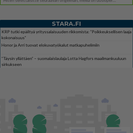
Miten selvittäisitte seuraavan ongelman, meillä on uusioperhe, minulla teini-ikäiset lapset ja puolisolla aikuiset, jotk
STARA.FI
KRP tutki epäiltyä yrityssalaisuuden rikkomista: ”Poikkeuksellisen laaja
kokonaisuus”
Honor ja Arri tuovat elokuvatyökalut matkapuhelimiin
”Täysin yllättäen” – suomalaislaulaja Lotta Hagfors maailmankuuluun
sirkukseen