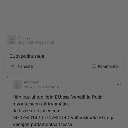
Anonyymi
2024-03-01 03:07:09
EU:n putinusteja.
Äänestä
Kommentoi
Anonyymi
2024-03-01 03:24:14
Hän kuului tuollloin EU:ssa Venäjä ja Putin
myönteiseen ääriryhmään.
Ja lisäksi oli jäsenenä:
14-07-2014 / 01-07-2019 : Valtuuskunta EU:n ja
Venäjän parlamentaarisessa