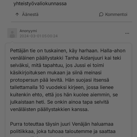
yhteistyövaliokunnassa
Äänestä
Kommentoi
Anonyymi
2024-03-01 05:00:24
Pettäjän tie on tuskainen, käy harhaan. Halla-ahon
venäläinen päällystakki Tanha Aidanjuuri kai teki
selväksi, mitä tapahtuu, jos Jussi ei toimi
käsikirjoituksen mukaan ja siinä meinasi
protopersun pää levitä. Hän suojasi itsensä
tallettamalla 10 vuodeksi kirjeen, jossa lienee
kuitenkin ehto, että jos hän kuolee aiemmin, se
julkaistaan heti. Se onkin ainoa tapa selvitä
venäläisten päällystakkien kanssa.
Purra toteuttaa täysin juuri Venäjän haluamaa
politiikkaa, joka tuhoaa taloutemme ja saattaa