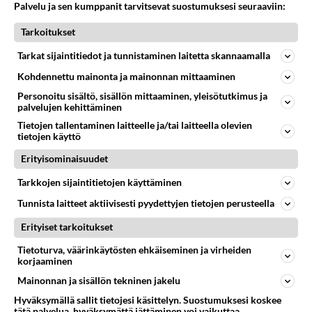
Palvelu ja sen kumppanit tarvitsevat suostumuksesi seuraaviin:
Tarkoitukset
Tarkat sijaintitiedot ja tunnistaminen laitetta skannaamalla
Kohdennettu mainonta ja mainonnan mittaaminen
Personoitu sisältö, sisällön mittaaminen, yleisötutkimus ja
palvelujen kehittäminen
Tietojen tallentaminen laitteelle ja/tai laitteella olevien
tietojen käyttö
Erityisominaisuudet
Anonyymi
Tarkkojen sijaintitietojen käyttäminen
2024-03-01 07:22:15
Tunnista laitteet aktiivisesti pyydettyjen tietojen perusteella
Ei taida Suomen poliittinen historia tuntea toista
Erityiset tarkoitukset
niin kovaa valehtelijaa ja takinkääntäjää kuin
Purra? Putinin pussiin hän joka tapauksessa
Tietoturva, väärinkäytösten ehkäiseminen ja virheiden
korjaaminen
pelaa. Tietoisesti tai tiedostamatta.
Mainonnan ja sisällön tekninen jakelu
Äänestä
Kommentoi
Hyväksymällä sallit tietojesi käsittelyn. Suostumuksesi koskee
tätä palvelua, hyväksymättä jättäminen voi vaikuttaa