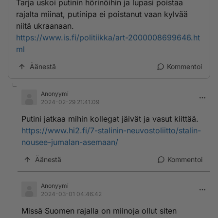
Tarja uskoi putinin hörinöihin ja lupasi poistaa
rajalta miinat, putinipa ei poistanut vaan kylvää
niitä ukraanaan.
https://www.is.fi/politiikka/art-2000008699646.ht
ml
Äänestä
Kommentoi
Anonyymi
2024-02-29 21:41:09
Putini jatkaa mihin kollegat jäivät ja vasut kiittää.
https://www.hi2.fi/7-stalinin-neuvostoliitto/stalin-
nousee-jumalan-asemaan/
Äänestä
Kommentoi
Anonyymi
2024-03-01 04:46:42
Missä Suomen rajalla on miinoja ollut siten