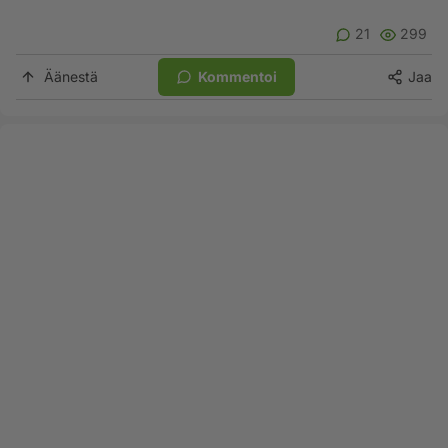
21
299
Äänestä
Kommentoi
Jaa