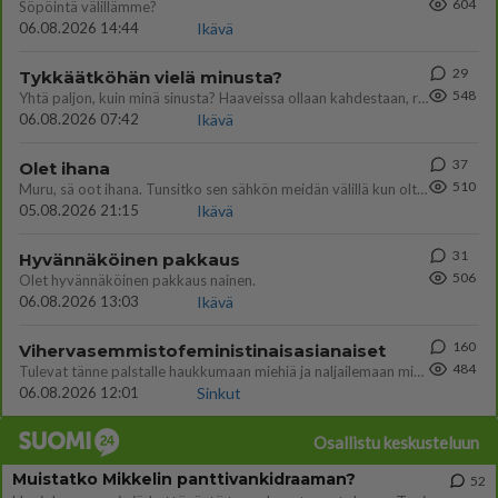
604
Söpöintä välillämme?
06.08.2026 14:44
Ikävä
29
Tykkäätköhän vielä minusta?
548
Yhtä paljon, kuin minä sinusta? Haaveissa ollaan kahdestaan, rauhassa ja lähennytään fyysisesti ja tutustutaan syvemmin
06.08.2026 07:42
Ikävä
37
Olet ihana
510
Muru, sä oot ihana. Tunsitko sen sähkön meidän välillä kun oltiin ihan låhekkäin? 👩‍❤️‍👩❤️😼😘
05.08.2026 21:15
Ikävä
31
Hyvännäköinen pakkaus
506
Olet hyvännäköinen pakkaus nainen.
06.08.2026 13:03
Ikävä
160
Vihervasemmistofeministinaisasianaiset
484
Tulevat tänne palstalle haukkumaan miehiä ja naljailemaan miehelle, kehuvat olevansa heitä parempia. Itse asuvat MIEHE
06.08.2026 12:01
Sinkut
Osallistu keskusteluun
Muistatko Mikkelin panttivankidraaman?
52