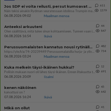
611
Jos SDP ei voita reilusti, persut kumoavat demokratian Suomesta
1579
Näin tekisi ainakin Rydman seuratessaan idolinsa Trumpin mallia https://www.is.fi/politiikka/art-2000012187244.html
06.08.2026 09:02
Maailman menoa
44
Anteeksi arkuuteni
847
Olen säälittävä, mitä tulee sinun kohtaamiseen. Tunnen vaan itseni todella epävarmaksi sun kanssa. Jos minun olisi pitän
06.08.2026 16:54
Ikävä
482
Perussuomalaisten kannatus nousi rytinällä Ylen tänään julkaisemassa tuoreimmassa gallup-kyselyssä.
734
https://yle.fi/a/74-20239449 Perussuomalaisilla hurja- ja ylivoimaisesti suurin nousu tässä uudessa Ylen gallupissa. Kyl
06.08.2026 03:24
Maailman menoa
12
Kuka melkein täysi-ikäinen hukkui?
691
Poliisin mukaan nuori oli lähes täysi-ikäinen. Ennen iltakuutta tulleen ilmoituksen mukaan ihminen oli joutunut mahdoll
06.08.2026 20:09
Iisalmi
45
kenen näköinen
642
kaivattusi on ?
07.08.2026 16:24
Ikävä
41
Mikä on ollut