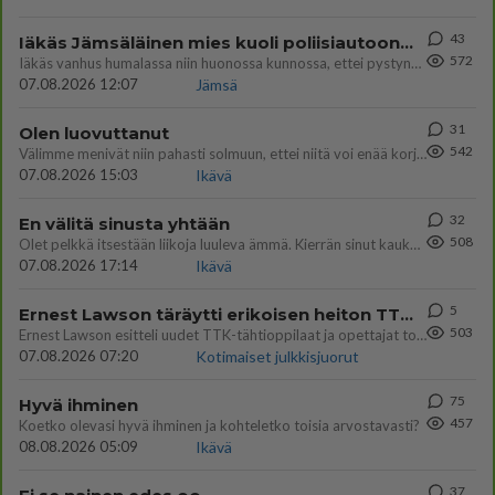
43
Iäkäs Jämsäläinen mies kuoli poliisiautoon matkalla Jyväskylän putkaan
572
Iäkäs vanhus humalassa niin huonossa kunnossa, ettei pystynyt huolehtimaan itsestään niin ainoa apu sillä hetkellä oli
07.08.2026 12:07
Jämsä
31
Olen luovuttanut
542
Välimme menivät niin pahasti solmuun, ettei niitä voi enää korjata. On aika jatkaa elämässä eteenpäin. Toivon sulle kaik
07.08.2026 15:03
Ikävä
32
En välitä sinusta yhtään
508
Olet pelkkä itsestään liikoja luuleva ämmä. Kierrän sinut kaukaa nyt ja aina. Olit mulle pelkkä lelu vaan.
07.08.2026 17:14
Ikävä
5
Ernest Lawson täräytti erikoisen heiton TTK-lehdistötilaisuudessa: " Onko tässä tarkoituksena...?"
503
Ernest Lawson esitteli uudet TTK-tähtioppilaat ja opettajat torstaina 6.8. lehdistölle. Tulevalla kaudella on yksi hausk
07.08.2026 07:20
Kotimaiset julkkisjuorut
75
Hyvä ihminen
457
Koetko olevasi hyvä ihminen ja kohteletko toisia arvostavasti?
08.08.2026 05:09
Ikävä
37