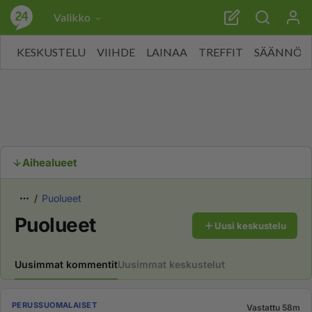
Valikko
KESKUSTELU
VIIHDE
LAINAA
TREFFIT
SÄÄNNÖT
Aihealueet
Puolueet
Puolueet
Uusi keskustelu
Uusimmat kommentit
Uusimmat keskustelut
PERUSSUOMALAISET
Vastattu 58m