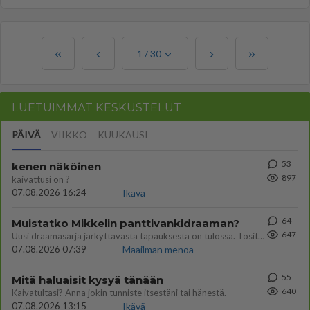
1
/
30
LUETUIMMAT KESKUSTELUT
PÄIVÄ
VIIKKO
KUUKAUSI
53
kenen näköinen
897
kaivattusi on ?
07.08.2026 16:24
Ikävä
64
Muistatko Mikkelin panttivankidraaman?
647
Uusi draamasarja järkyttävästä tapauksesta on tulossa. Tositapahtumiin perustuva sarja ammentaa vuoden 1986 Mikkelin pan
07.08.2026 07:39
Maailman menoa
55
Mitä haluaisit kysyä tänään
640
Kaivatultasi? Anna jokin tunniste itsestäni tai hänestä.
07.08.2026 13:15
Ikävä