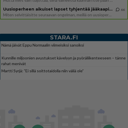
Mutta mies vain tuijottaa, siinä vaiheessa käännän itse pään pois. Mikä juttu? Yleensä jos joku tuijottaa tai katsoo, hä
Uusioperheen aikuiset lapset tyhjentää jääkaapin käydessään
66
Miten selvittäisitte seuraavan ongelman, meillä on uusioperhe, minulla teini-ikäiset lapset ja puolisolla aikuiset, jotk
STARA.FI
Nämä jäivät Eppu Normaalin viimeisiksi sanoiksi
Kunnille miljoonien avustukset kävelyyn ja pyöräliikenteeseen – tänne
rahat menivät
Martti Syrjä: ”Ei sillä soittotaidolla niin väliä ole”