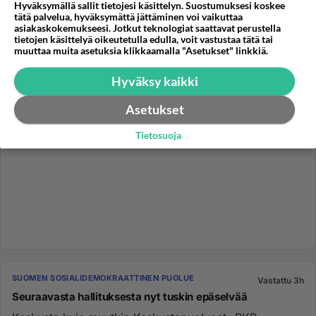
Hyväksymällä sallit tietojesi käsittelyn. Suostumuksesi koskee
tätä palvelua, hyväksymättä jättäminen voi vaikuttaa
asiakaskokemukseesi. Jotkut teknologiat saattavat perustella
tietojen käsittelyä oikeutetulla edulla, voit vastustaa tätä tai
muuttaa muita asetuksia klikkaamalla "Asetukset" linkkiä.
Hyväksy kaikki
Asetukset
Tietosuoja
SUOMEN SOSIALIDEMOKRAATTINEN PUOLUE
Vastattu 3h
Seuraavasta hallituksesta nyt tuskin epäselvää