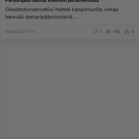
Persumpaa touhua Kosovon parlamentissa
Oikeistokonservatiivi heitteli kananmunilla virkaa
tekevää demaripääministeriä.
https://www.is.fi/ulkomaat/art-20000121...
08.08.2026 21:17
1
<50
0