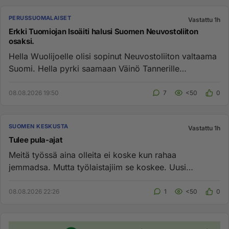
PERUSSUOMALAISET
Vastattu 1h
Erkki Tuomiojan Isoäiti halusi Suomen Neuvostoliiton
osaksi.
Hella Wuolijoelle olisi sopinut Neuvostoliiton valtaama
Suomi. Hella pyrki saamaan Väinö Tannerille
kuolemantuomion, vai...
08.08.2026 19:50
7
<50
0
SUOMEN KESKUSTA
Vastattu 1h
Tulee pula-ajat
Meitä työssä aina olleita ei koske kun rahaa
jemmadsa. Mutta työlaistajiim se koskee. Uusi
poliittinen riski iski jo -A...
08.08.2026 22:26
1
<50
0