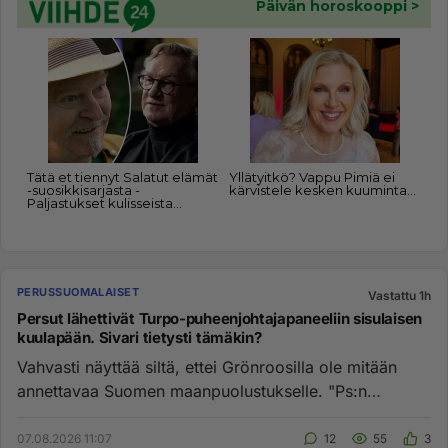
PERUSSUOMALAISET
Vastattu 1h
Persut lähettivät Turpo-puheenjohtajapaneeliin sisulaisen
kuulapään. Sivari tietysti tämäkin?
Vahvasti näyttää siltä, ettei Grönroosilla ole mitään
annettavaa Suomen maanpuolustukselle. "Ps:n
Grönroos sanoo, että ...
07.08.2026 11:07
12
55
3