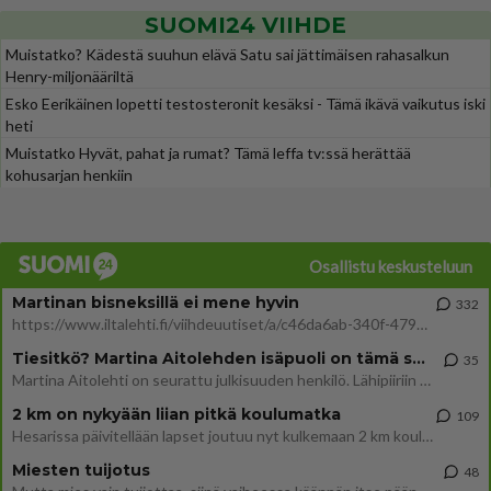
SUOMI24 VIIHDE
Muistatko? Kädestä suuhun elävä Satu sai jättimäisen rahasalkun
Henry-miljonääriltä
Esko Eerikäinen lopetti testosteronit kesäksi - Tämä ikävä vaikutus iski
heti
Muistatko Hyvät, pahat ja rumat? Tämä leffa tv:ssä herättää
kohusarjan henkiin
Osallistu keskusteluun
Martinan bisneksillä ei mene hyvin
332
https://www.iltalehti.fi/viihdeuutiset/a/c46da6ab-340f-4790-aaa7-0865eed2336 Yrityksen konkurssihakemus on tullut kärä
Tiesitkö? Martina Aitolehden isäpuoli on tämä suosittu laulaja
35
Martina Aitolehti on seurattu julkisuuden henkilö. Lähipiiriin mahtuu muitakin tunnettuja henkilöitä. Tiesitkö, että Ma
2 km on nykyään liian pitkä koulumatka
109
Hesarissa päivitellään lapset joutuu nyt kulkemaan 2 km kouluun jösses. Ruostefillarilla tuo matka menee vaikka miten äk
Miesten tuijotus
48