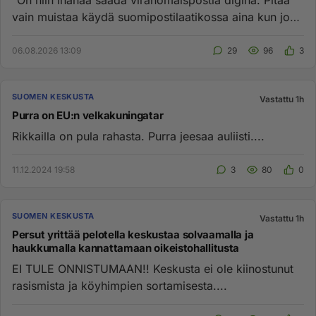
"On niin ihanaa saada viranomaispostia diginä. Pitää
vain muistaa käydä suomipostilaatikossa aina kun joku
nuorempisukul...
06.08.2026 13:09
29
96
3
SUOMEN KESKUSTA
Vastattu 1h
Purra on EU:n velkakuningatar
Rikkailla on pula rahasta. Purra jeesaa auliisti....
11.12.2024 19:58
3
80
0
SUOMEN KESKUSTA
Vastattu 1h
Persut yrittää pelotella keskustaa solvaamalla ja
haukkumalla kannattamaan oikeistohallitusta
EI TULE ONNISTUMAAN!! Keskusta ei ole kiinostunut
rasismista ja köyhimpien sortamisesta....