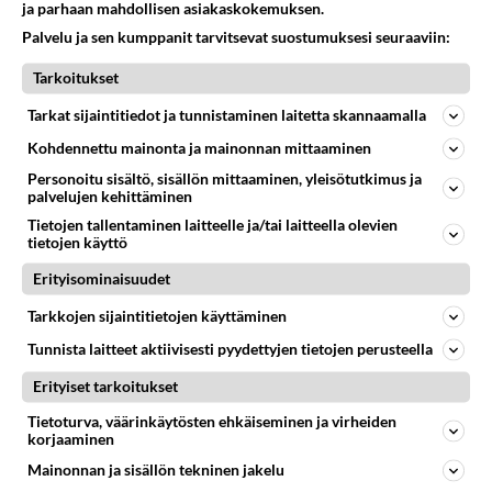
ja parhaan mahdollisen asiakaskokemuksen.
Palvelu ja sen kumppanit tarvitsevat suostumuksesi seuraaviin:
SUOMEN SOSIALIDEMOKRAATTINEN PUOLUE
Vastattu 3h
Tarkoitukset
Näpit irti eläkkeistä! Suomen eläkkeet vain alle 60 %
Tarkat sijaintitiedot ja tunnistaminen laitetta skannaamalla
keskipalkasta
Kohdennettu mainonta ja mainonnan mittaaminen
Mutta Euroopan maista useimpien eläkkeet 80 - 70 %
keskipalkasta. Ja tietenkin Suomessa on raskain
Personoitu sisältö, sisällön mittaaminen, yleisötutkimus ja
palvelujen kehittäminen
verotus eläkkeistäkin...
Tietojen tallentaminen laitteelle ja/tai laitteella olevien
06.04.2026 19:50
54
589
0
tietojen käyttö
Erityisominaisuudet
SUOMEN KESKUSTA
Vastattu 3h
Tarkkojen sijaintitietojen käyttäminen
itä Natoa, johon Suomi kolme vuotta sitten liittyi, ei enää
Tunnista laitteet aktiivisesti pyydettyjen tietojen perusteella
ole olemassa
Vertasin heti alkuun, että tulisi kuvaa mitä kirjoitukseni
Erityiset tarkoitukset
on tarkoittavinaan. Suomen ja muiden Nato-maiden
Tietoturva, väärinkäytösten ehkäiseminen ja virheiden
dynamiikkaa ...
korjaaminen
Mettänhoitaja
Mainonnan ja sisällön tekninen jakelu
5
<50
1
07.08.2026 19:18