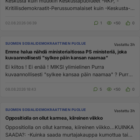
Keskusta kuin muutkin Keskustapuolueet -RKP, -
Kritillisdemokraatit-Perussuomalaiset kuin -Keskusta-
oikeistolainen Kokoom...
02.08.2026 06:39
1
<50
0
SUOMEN SOSIALIDEMOKRAATTINEN PUOLUE
Vastattu 3h
Emme halua nähdä ministeriaitiossa PS ministeriä, joka
kuvaannollisesti "sylkee päin kansan naamaa"
Ei kiitos ! Ei enää ! MIKSI ylimielinen Purra
kuvaannollisesti "sylkee kansaa päin naamaa" ? Purra
hyökkää kuin tankki o...
08.08.2026 18:43
5
<50
0
SUOMEN SOSIALIDEMOKRAATTINEN PUOLUE
Vastattu 3h
Oppositiolla on ollut karmea, kiireinen viikko
Oppositiolla on ollut karmea, kiireinen viikko...KUINKA
SAADA?: -Kuinka saada murtajakauppa kumottua tai