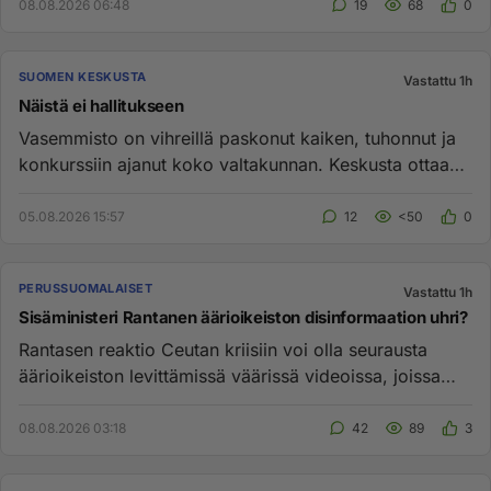
08.08.2026 06:48
19
68
0
SUOMEN KESKUSTA
Vastattu 1h
Näistä ei hallitukseen
Vasemmisto on vihreillä paskonut kaiken, tuhonnut ja
konkurssiin ajanut koko valtakunnan. Keskusta ottaa
kumppaneineen ...
05.08.2026 15:57
12
<50
0
PERUSSUOMALAISET
Vastattu 1h
Sisäministeri Rantanen äärioikeiston disinformaation uhri?
Rantasen reaktio Ceutan kriisiin voi olla seurausta
äärioikeiston levittämissä väärissä videoissa, joissa
väitetään levo...
08.08.2026 03:18
42
89
3