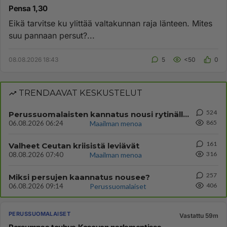
Pensa 1,30
Eikä tarvitse ku ylittää valtakunnan raja länteen. Mites
suu pannaan persut?...
08.08.2026 18:43
5
<50
0
TRENDAAVAT KESKUSTELUT
524
Perussuomalaisten kannatus nousi rytinällä Ylen tänään julkaisemassa tuoreimmassa gallup-kyselyssä.
865
06.08.2026 06:24
Maailman menoa
161
Valheet Ceutan kriisistä leviävät
316
08.08.2026 07:40
Maailman menoa
257
Miksi persujen kaannatus nousee?
406
06.08.2026 09:14
Perussuomalaiset
PERUSSUOMALAISET
Vastattu 59m