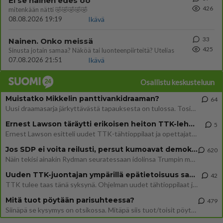
Ei se nainen edes oo
426
mitenkään nätti 🤣🤣🤣🤣🤣
08.08.2026 19:19
Ikävä
33
Nainen. Onko meissä
425
Sinusta jotain samaa? Näköä tai luonteenpiirteitä? Utelias
07.08.2026 21:51
Ikävä
Osallistu keskusteluun
Muistatko Mikkelin panttivankidraaman?
64
Uusi draamasarja järkyttävästä tapauksesta on tulossa. Tositapahtumiin perustuva sarja ammentaa vuoden 1986 Mikkelin pan
Ernest Lawson täräytti erikoisen heiton TTK-lehdistötilaisuudessa: " Onko tässä tarkoituksena...?"
5
Ernest Lawson esitteli uudet TTK-tähtioppilaat ja opettajat torstaina 6.8. lehdistölle. Tulevalla kaudella on yksi hausk
Jos SDP ei voita reilusti, persut kumoavat demokratian Suomesta
620
Näin tekisi ainakin Rydman seuratessaan idolinsa Trumpin mallia https://www.is.fi/politiikka/art-2000012187244.html
Uuden TTK-juontajan ympärillä epätietoisuus sakenee - Nyt MTV hämmentää soppaa
42
TTK tulee taas tänä syksynä. Ohjelman uudet tähtioppilaat julkistetaan torstaina 6. elokuuta klo 14 alkavassa lehdistö
Mitä tuot pöytään parisuhteessa?
479
Siinäpä se kysymys on otsikossa. Mitäpä siis tuot/toisit pöytään parisuhteessa? Oletko mies vai nainen? Koetko sen mitä