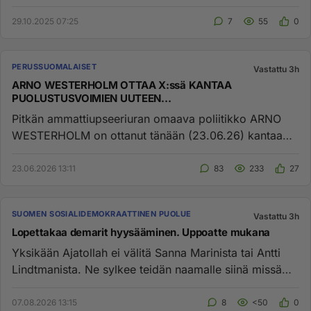
ainakin kauppa...
29.10.2025 07:25
7
55
0
PERUSSUOMALAISET
Vastattu 3h
ARNO WESTERHOLM OTTAA X:ssä KANTAA
PUOLUSTUSVOIMIEN UUTEEN
PALVELUSOHJESÄÄNTÖÖN!
Pitkän ammattiupseeriuran omaava poliitikko ARNO
WESTERHOLM on ottanut tänään (23.06.26) kantaa
puolustusvoimien uuteen ...
23.06.2026 13:11
83
233
27
SUOMEN SOSIALIDEMOKRAATTINEN PUOLUE
Vastattu 3h
Lopettakaa demarit hyysääminen. Uppoatte mukana
Yksikään Ajatollah ei välitä Sanna Marinista tai Antti
Lindtmanista. Ne sylkee teidän naamalle siinä missä
muidenkin. "...
07.08.2026 13:15
8
<50
0