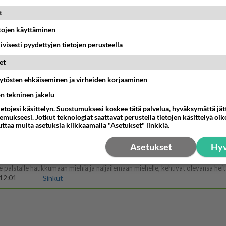
illämme?
t
14:44
Ikävä
etojen käyttäminen
öhän vielä minusta?
iivisesti pyydettyjen tietojen perusteella
07:42
Ikävä
et
a
äytösten ehkäiseminen ja virheiden korjaaminen
ihana. Tunsitko sen sähkön meidän välillä kun oltiin ihan låhekkäin? 👩‍❤️‍👩❤️😼
ön tekninen jakelu
21:15
Ikävä
ietojesi käsittelyn. Suostumuksesi koskee tätä palvelua, hyväksymättä jä
mukseesi. Jotkut teknologiat saattavat perustella tietojen käsittelyä oike
köinen pakkaus
uttaa muita asetuksia klikkaamalla "Asetukset" linkkiä.
äköinen pakkaus nainen.
13:03
Ikävä
Asetukset
Hyv
emmistofeministinaisasianaiset
12:01
Sinkut