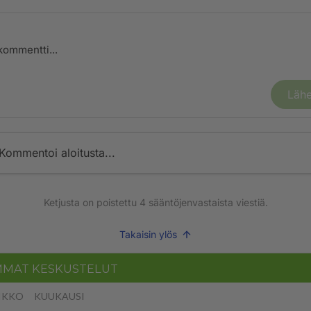
Lähe
Kommentoi aloitusta...
Ketjusta on poistettu
4
sääntöjenvastaista viestiä.
Takaisin ylös
MMAT KESKUSTELUT
IKKO
KUUKAUSI