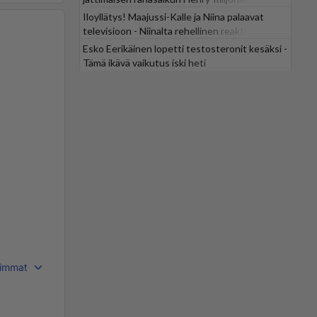
Iloyllätys! Maajussi-Kalle ja Niina palaavat
televisioon - Niinalta rehellinen reaktio:
"KÄÄKS!"
Esko Eerikäinen lopetti testosteronit kesäksi -
Tämä ikävä vaikutus iski heti
immat