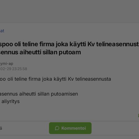
at
poo oli teline firma joka käytti Kv telineasennus
ennus aiheutti sillan putoam
ymi-ap
02-29 23:25:58
o oli teline firma joka käytti Kv telineasennusta
asennus aiheutti sillan putoamisen
 aliyritys
ä
Kommentoi