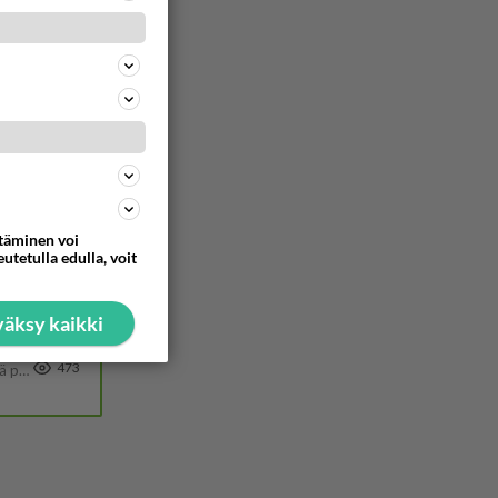
580
29
538
Yhtä paljon, kuin minä sinusta? Haaveissa ollaan kahdestaan, rauhassa ja lähennytään fyysisesti ja tutustutaan syvemmin
37
500

ttäminen voi
29
utetulla edulla, voit
488
äksy kaikki
157
473
Tulevat tänne palstalle haukkumaan miehiä ja naljailemaan miehelle, kehuvat olevansa heitä parempia. Itse asuvat MIEHE