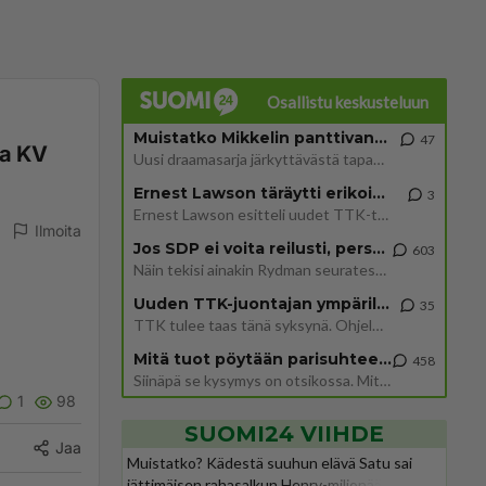
Osallistu keskusteluun
Muistatko Mikkelin panttivankidraaman?
47
ta KV
Uusi draamasarja järkyttävästä tapauksesta on tulossa. Tositapahtumiin perustuva sarja ammentaa vuoden 1986 Mikkelin pan
Ernest Lawson täräytti erikoisen heiton TTK-lehdistötilaisuudessa: " Onko tässä tarkoituksena...?"
3
Ernest Lawson esitteli uudet TTK-tähtioppilaat ja opettajat torstaina 6.8. lehdistölle. Tulevalla kaudella on yksi hausk
Ilmoita
Jos SDP ei voita reilusti, persut kumoavat demokratian Suomesta
603
Näin tekisi ainakin Rydman seuratessaan idolinsa Trumpin mallia https://www.is.fi/politiikka/art-2000012187244.html
Uuden TTK-juontajan ympärillä epätietoisuus sakenee - Nyt MTV hämmentää soppaa
35
TTK tulee taas tänä syksynä. Ohjelman uudet tähtioppilaat julkistetaan torstaina 6. elokuuta klo 14 alkavassa lehdistö
Mitä tuot pöytään parisuhteessa?
458
Siinäpä se kysymys on otsikossa. Mitäpä siis tuot/toisit pöytään parisuhteessa? Oletko mies vai nainen? Koetko sen mitä
1
98
SUOMI24 VIIHDE
Jaa
Muistatko? Kädestä suuhun elävä Satu sai
jättimäisen rahasalkun Henry-miljonääriltä