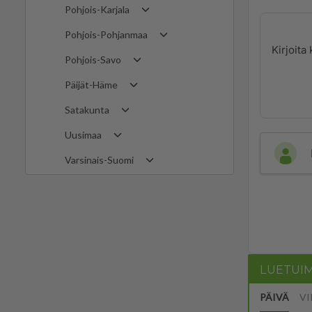
Pohjois-Karjala
Pohjois-Pohjanmaa
Pohjois-Savo
Päijät-Häme
Satakunta
Uusimaa
Varsinais-Suomi
LUETUI
PÄIVÄ
VI