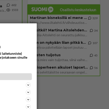
602
ta
Osallistu keskusteluun
1533
Näin tekisi ainakin Rydman seuratessaan idolinsa Trumpin mallia https://www.is.fi/politiikka/art-2000012187244.html
Martinan bisneksillä ei mene hyvin
329
https://www.iltalehti.fi/viihdeuutiset/a/c46da6ab-340f-4790-aaa7-0865eed2336 Yrityksen konkurssihakemus on tullut kärä
44
Tiesitkö? Martina Aitolehden isäpuoli on tämä suosittu laulaja
847
Olen säälittävä, mitä tulee sinun kohtaamiseen. Tunnen vaan itseni todella epävarmaksi sun kanssa. Jos minun olisi pitän
34
Martina Aitolehti on seurattu julkisuuden henkilö. Lähipiiriin mahtuu muitakin tunnettuja henkilöitä. Tiesitkö, että Ma
2 km on nykyään liian pitkä koulumatka
107
473
a
ä Ylen tänään julkaisemassa tuoreimmassa gallup-kyselyssä.
Hesarissa päivitellään lapset joutuu nyt kulkemaan 2 km kouluun jösses. Ruostefillarilla tuo matka menee vaikka miten äk
713
https://yle.fi/a/74-20239449 Perussuomalaisilla hurja- ja ylivoimaisesti suurin nousu tässä uudessa Ylen gallupissa. Kyl
i laitetunniste)
Miesten tuijotus
45
arjotakseen sinulle
Mutta mies vain tuijottaa, siinä vaiheessa käännän itse pään pois. Mikä juttu? Yleensä jos joku tuijottaa tai katsoo, hä
11
Uusioperheen aikuiset lapset tyhjentää jääkaapin käydessään
56
662
Poliisin mukaan nuori oli lähes täysi-ikäinen. Ennen iltakuutta tulleen ilmoituksen mukaan ihminen oli joutunut mahdoll
Miten selvittäisitte seuraavan ongelman, meillä on uusioperhe, minulla teini-ikäiset lapset ja puolisolla aikuiset, jotk
43
606
38