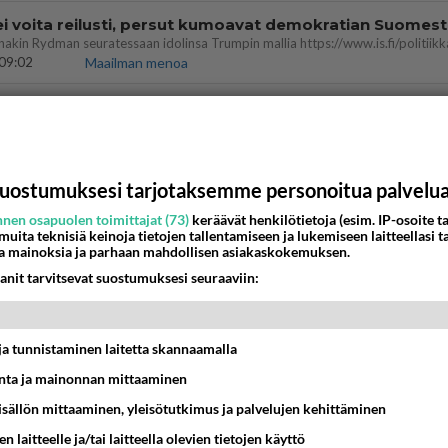
ei voita reilusti, persut kumoavat demokratian Suomes
09:02
Maailman menoa
 arkuuteni
16:54
Ikävä
uostumuksesi tarjotaksemme personoitua palvelu
Perussuomalaisten kannatus nousi rytinäll
nen osapuolen toimittajat (73)
keräävät henkilötietoja (esim. IP-osoite ta
03:24
Maailman menoa
 muita teknisiä keinoja tietojen tallentamiseen ja lukemiseen laitteellasi t
a mainoksia ja parhaan mahdollisen asiakaskokemuksen.
ein täysi-ikäinen hukkui?
anit tarvitsevat suostumuksesi seuraaviin:
20:09
Iisalmi
t ja tunnistaminen laitetta skannaamalla
köinen
 ?
ta ja mainonnan mittaaminen
16:24
Ikävä
sisällön mittaaminen, yleisötutkimus ja palvelujen kehittäminen
llut
n laitteelle ja/tai laitteella olevien tietojen käyttö