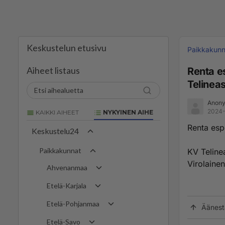
Keskustelun etusivu
Paikkakunn
Aiheet listaus
Renta es
Telineas
Anony
2024-
KAIKKI AIHEET
NYKYINEN AIHE
Renta espo
Keskustelu24
Paikkakunnat
KV Teline
Virolainen
Ahvenanmaa
Etelä-Karjala
Etelä-Pohjanmaa
Äänest
Etelä-Savo