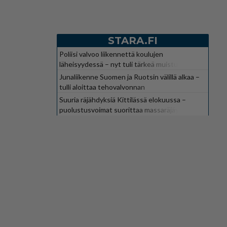
STARA.FI
Poliisi valvoo liikennettä koulujen
läheisyydessä – nyt tuli tärkeä muistutus
Junaliikenne Suomen ja Ruotsin välillä alkaa –
tulli aloittaa tehovalvonnan
Suuria räjähdyksiä Kittilässä elokuussa –
puolustusvoimat suorittaa massaräjäytyksiä