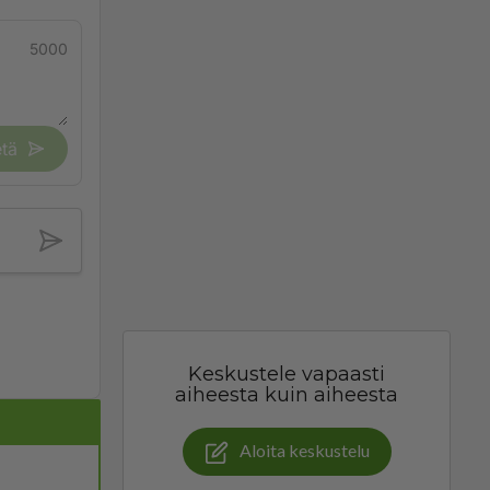
5000
tä
Keskustele vapaasti
aiheesta kuin aiheesta
Aloita keskustelu