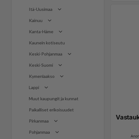
Itä-Uusimaa
Kainuu
Kanta-Häme
Kaunein kotiseutu
Keski-Pohjanmaa
Keski-Suomi
Kymenlaakso
Lappi
Muut kaupungit ja kunnat
Paikalliset erikoisuudet
Vastau
Pirkanmaa
Pohjanmaa
Anon