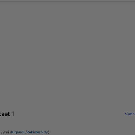
kset
1
Vanh
yymi (
Kirjaudu
/
Rekisteröidy
)