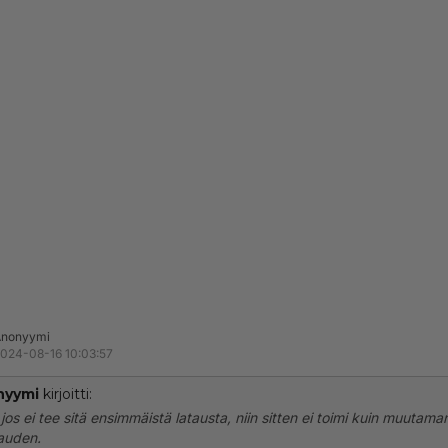
Anonyymi
024-08-16 10:03:57
nyymi
kirjoitti:
jos ei tee sitä ensimmäistä latausta, niin sitten ei toimi kuin muutama
auden.