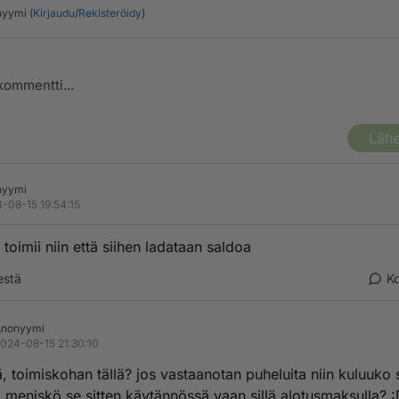
yymi (
Kirjaudu
/
Rekisteröidy
)
Lähe
nyymi
-08-15 19:54:15
toimii niin että siihen ladataan saldoa
estä
K
Anonyymi
024-08-15 21:30:10
, toimiskohan tällä? jos vastaanotan puheluita niin kuluuko 
i meniskö se sitten käytännössä vaan sillä alotusmaksulla? 