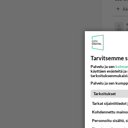
Ää
2
Ano
niimp
menis
Tarvitsemme s
Palvelu ja sen
kolman
Saldo 
käyttäen evästeitä ja
viimei
tarkoituksenmukaisi
Palvelu ja sen kumpp
Ää
Tarkoitukset
Tarkat sijaintitiedo
2
Kohdennettu mainon
Ano
Personoitu sisältö, 
Saldo