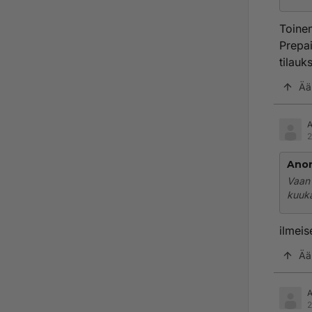
Toinen
Prepa
tilauk
Ää
2
Ano
Vaan 
kuuk
ilmeis
Ää
2