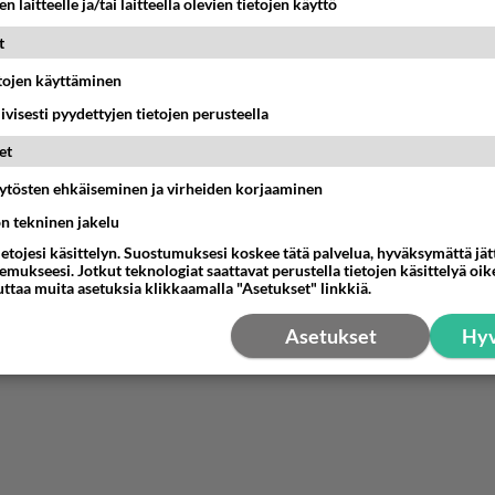
n laitteelle ja/tai laitteella olevien tietojen käyttö
ksesta.
t
os ei tee sitä ensimmäistä latausta, niin sitten ei toimi kuin
etojen käyttäminen
man kuukauden.
iivisesti pyydettyjen tietojen perusteella
nestä
K
et
äytösten ehkäiseminen ja virheiden korjaaminen
ön tekninen jakelu
ietojesi käsittelyn. Suostumuksesi koskee tätä palvelua, hyväksymättä jä
mukseesi. Jotkut teknologiat saattavat perustella tietojen käsittelyä oike
uttaa muita asetuksia klikkaamalla "Asetukset" linkkiä.
Asetukset
Hyv