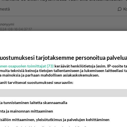
nestä
K
Anonyymi
024-08-16 04:37:17
nyymi
kirjoitti:
ä, toimiskohan tällä? jos vastaanotan puheluita niin kuluuko se saldo e
kö se sitten käytännössä vaan sillä alotusmaksulla? :D
uostumuksesi tarjotaksemme personoitua palvelu
nen osapuolen toimittajat (73)
keräävät henkilötietoja (esim. IP-osoite ta
ei kulu puheluita vastatessa. Tosin Prepaid toimii vuoden aj
 muita teknisiä keinoja tietojen tallentamiseen ja lukemiseen laitteellasi t
sestä latauksesta.
a mainoksia ja parhaan mahdollisen asiakaskokemuksen.
anit tarvitsevat suostumuksesi seuraaviin:
nestä
K
Anonyymi
t ja tunnistaminen laitetta skannaamalla
024-08-16 09:41:36
ta ja mainonnan mittaaminen
nyymi
kirjoitti:
sisällön mittaaminen, yleisötutkimus ja palvelujen kehittäminen
 ei kulu puheluita vastatessa. Tosin Prepaid toimii vuoden ajan viime