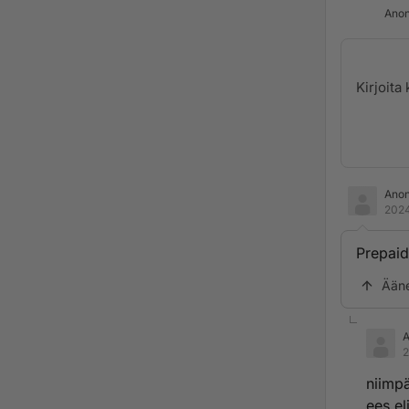
Anon
Ano
2024
Prepaid 
Ään
2
niimpä
ees el