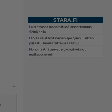
STARA.FI
Laittomassa mopomiitissä onnettomuus
Seinäjoella
Hirveä väistänyt nainen ajoi ojaan – sitten
paljastui huolestuttavia seikkoja
Honor ja Arri tuovat elokuvatyökalut
matkapuhelimiin
n