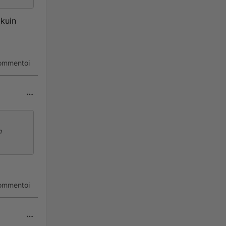
 kuin
ommentoi
n
ommentoi