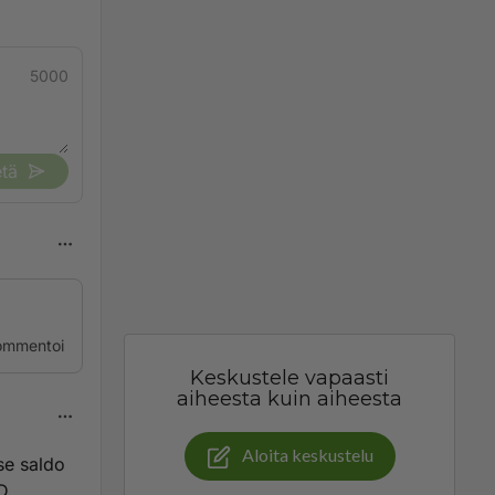
5000
tä
ommentoi
Keskustele vapaasti
aiheesta kuin aiheesta
Aloita keskustelu
se saldo
:D