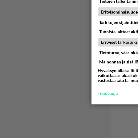
Tietojen tallentamine
latau
Erityisominaisuude
Vaan j
Tarkkojen sijaintiti
muuta
Tunnista laitteet akt
Ää
Erityiset tarkoituks
Tietoturva, väärink
Mainonnan ja sisäll
Hyväksymällä sallit t
vaikuttaa asiakaskoke
vastustaa tätä tai mu
Tietosuoja