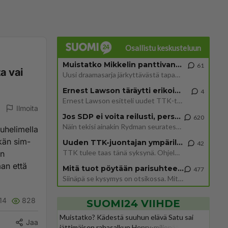
Osallistu keskusteluun
Muistatko Mikkelin panttivankidraaman?
61
a vai
Uusi draamasarja järkyttävästä tapauksesta on tulossa. Tositapahtumiin perustuva sarja ammentaa vuoden 1986 Mikkelin pan
Ernest Lawson täräytti erikoisen heiton TTK-lehdistötilaisuudessa: " Onko tässä tarkoituksena...?"
4
Ernest Lawson esitteli uudet TTK-tähtioppilaat ja opettajat torstaina 6.8. lehdistölle. Tulevalla kaudella on yksi hausk
Ilmoita
Jos SDP ei voita reilusti, persut kumoavat demokratian Suomesta
620
Näin tekisi ainakin Rydman seuratessaan idolinsa Trumpin mallia https://www.is.fi/politiikka/art-2000012187244.html
uhelimella
lkän sim-
Uuden TTK-juontajan ympärillä epätietoisuus sakenee - Nyt MTV hämmentää soppaa
42
TTK tulee taas tänä syksynä. Ohjelman uudet tähtioppilaat julkistetaan torstaina 6. elokuuta klo 14 alkavassa lehdistö
in
aan että
Mitä tuot pöytään parisuhteessa?
477
Siinäpä se kysymys on otsikossa. Mitäpä siis tuot/toisit pöytään parisuhteessa? Oletko mies vai nainen? Koetko sen mitä
14
828
SUOMI24 VIIHDE
Muistatko? Kädestä suuhun elävä Satu sai
Jaa
jättimäisen rahasalkun Henry-miljonääriltä