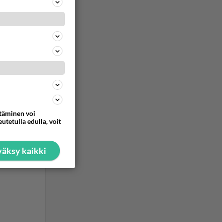
ommentoi
ttäminen voi
utetulla edulla, voit
äksy kaikki