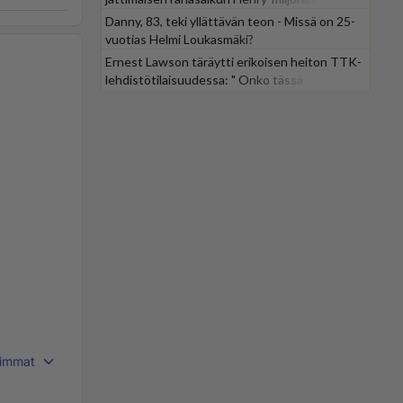
Danny, 83, teki yllättävän teon - Missä on 25-
vuotias Helmi Loukasmäki?
Ernest Lawson täräytti erikoisen heiton TTK-
lehdistötilaisuudessa: " Onko tässä
tarkoituksena...?"
immat