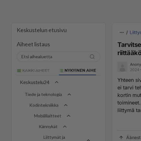
Keskustelun etusivu
Liitt
Aiheet listaus
Tarvitse
riittääk
Anony
2024-
KAIKKI AIHEET
NYKYINEN AIHE
Yhteen si
Keskustelu24
ei tarvi t
Tiede ja teknologia
kortin mut
toimineet.
Kodintekniikka
liittymä t
Mobiililaitteet
Kännykät
Liittymät ja
Äänest