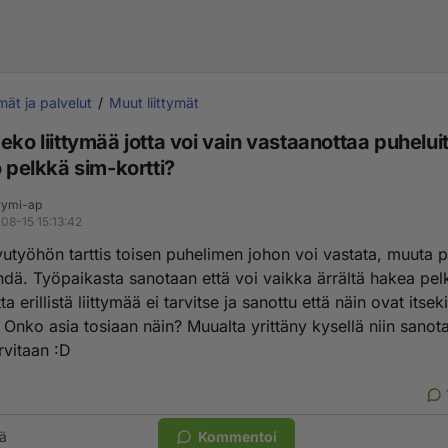
ymät ja palvelut
Muut liittymät
eko liittymää jotta voi vain vastaanottaa puheluit
ö pelkkä sim-kortti?
ymi-ap
08-15 15:13:42
vutyöhön tarttis toisen puhelimen johon voi vastata, muuta p
ehdä. Työpaikasta sanotaan että voi vaikka ärrältä hakea pe
ta erillistä liittymää ei tarvitse ja sanottu että näin ovat itsek
 Onko asia tosiaan näin? Muualta yrittäny kysellä niin sanot
arvitaan :D
ä
Kommentoi