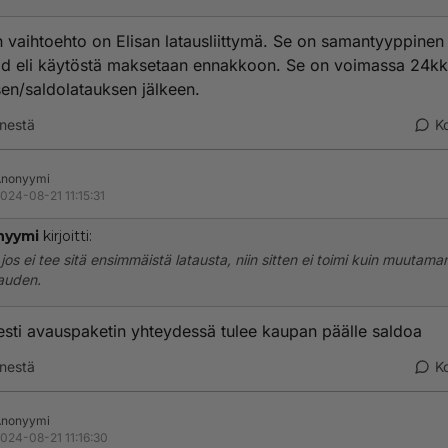
 vaihtoehto on Elisan latausliittymä. Se on samantyyppinen
id eli käytöstä maksetaan ennakkoon. Se on voimassa 24kk
sen/saldolatauksen jälkeen.
nestä
K
Anonyymi
024-08-21 11:15:31
nyymi
kirjoitti:
jos ei tee sitä ensimmäistä latausta, niin sitten ei toimi kuin muutama
auden.
esti avauspaketin yhteydessä tulee kaupan päälle saldoa
nestä
K
Anonyymi
024-08-21 11:16:30