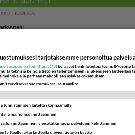
MMAT KESKUSTELUT
IKKO
KUUKAUSI
 arkuuteni
16:54
Ikävä
ein täysi-ikäinen hukkui?
uostumuksesi tarjotaksemme personoitua palvelu
20:09
Iisalmi
nen osapuolen toimittajat (73)
keräävät henkilötietoja (esim. IP-osoite ta
 muita teknisiä keinoja tietojen tallentamiseen ja lukemiseen laitteellasi t
a mainoksia ja parhaan mahdollisen asiakaskokemuksen.
Perussuomalaisten kannatus nousi rytinäll
anit tarvitsevat suostumuksesi seuraaviin:
03:24
Maailman menoa
köinen
t ja tunnistaminen laitetta skannaamalla
 ?
16:24
Ikävä
ta ja mainonnan mittaaminen
sisällön mittaaminen, yleisötutkimus ja palvelujen kehittäminen
llut
illämme?
n laitteelle ja/tai laitteella olevien tietojen käyttö