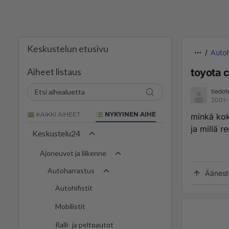
Keskustelun etusivu
Autoh
Aiheet listaus
toyota c
tiedot
2001-
KAIKKI AIHEET
NYKYINEN AIHE
minkä kok
ja millä r
Keskustelu24
Ajoneuvot ja liikenne
Autoharrastus
Äänest
Autohifistit
Mobilistit
Ralli- ja peltoautot