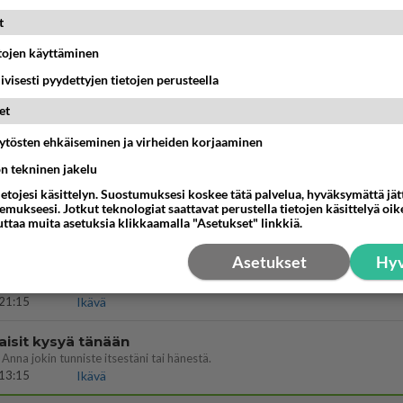
14:44
Ikävä
t
köinen pakkaus
etojen käyttäminen
äköinen pakkaus nainen.
iivisesti pyydettyjen tietojen perusteella
13:03
Ikävä
et
öhän vielä minusta?
äytösten ehkäiseminen ja virheiden korjaaminen
07:42
Ikävä
ön tekninen jakelu
emmistofeministinaisasianaiset
ietojesi käsittelyn. Suostumuksesi koskee tätä palvelua, hyväksymättä jä
mukseesi. Jotkut teknologiat saattavat perustella tietojen käsittelyä oike
uttaa muita asetuksia klikkaamalla "Asetukset" linkkiä.
12:01
Sinkut
Asetukset
Hyv
a
ihana. Tunsitko sen sähkön meidän välillä kun oltiin ihan låhekkäin? 👩‍❤️‍👩❤️😼
21:15
Ikävä
aisit kysyä tänään
 Anna jokin tunniste itsestäni tai hänestä.
13:15
Ikävä