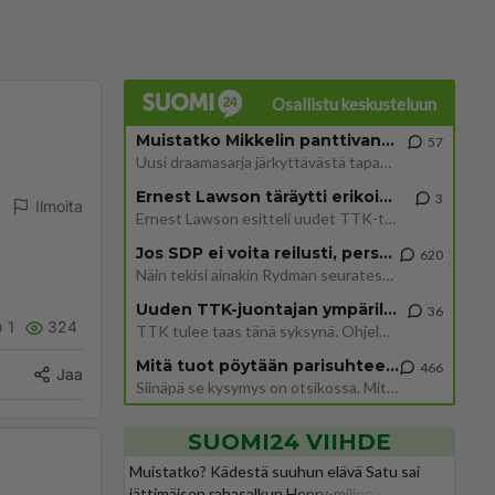
Osallistu keskusteluun
Muistatko Mikkelin panttivankidraaman?
57
Uusi draamasarja järkyttävästä tapauksesta on tulossa. Tositapahtumiin perustuva sarja ammentaa vuoden 1986 Mikkelin pan
Ernest Lawson täräytti erikoisen heiton TTK-lehdistötilaisuudessa: " Onko tässä tarkoituksena...?"
3
Ilmoita
Ernest Lawson esitteli uudet TTK-tähtioppilaat ja opettajat torstaina 6.8. lehdistölle. Tulevalla kaudella on yksi hausk
Jos SDP ei voita reilusti, persut kumoavat demokratian Suomesta
620
Näin tekisi ainakin Rydman seuratessaan idolinsa Trumpin mallia https://www.is.fi/politiikka/art-2000012187244.html
Uuden TTK-juontajan ympärillä epätietoisuus sakenee - Nyt MTV hämmentää soppaa
36
1
324
TTK tulee taas tänä syksynä. Ohjelman uudet tähtioppilaat julkistetaan torstaina 6. elokuuta klo 14 alkavassa lehdistö
Mitä tuot pöytään parisuhteessa?
466
Jaa
Siinäpä se kysymys on otsikossa. Mitäpä siis tuot/toisit pöytään parisuhteessa? Oletko mies vai nainen? Koetko sen mitä
SUOMI24 VIIHDE
Muistatko? Kädestä suuhun elävä Satu sai
jättimäisen rahasalkun Henry-miljonääriltä