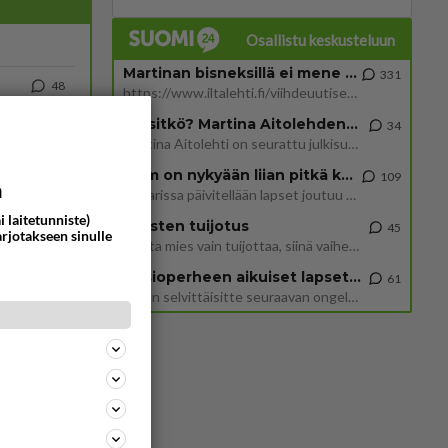
Osallistu keskusteluun
Martinan bisneksillä ei mene hyvin
331
48
https://www.iltalehti.fi/viihdeuutiset/a/c46da6ab-340f-4790-aaa7-0865eed2336 Yrityksen konkurssihakemus on tullut kärä
950
Olen säälittävä, mitä tulee sinun kohtaamiseen. Tunnen vaan itseni todella epävarmaksi sun kanssa. Jos minun olisi pitän
Tiesitkö? Martina Aitolehden isäpuoli on tämä suosittu laulaja
34
Martina Aitolehti on seurattu julkisuuden henkilö. Lähipiiriin mahtuu muitakin tunnettuja henkilöitä. Tiesitkö, että Ma
15
2 km on nykyään liian pitkä koulumatka
109
a
828
Poliisin mukaan nuori oli lähes täysi-ikäinen. Ennen iltakuutta tulleen ilmoituksen mukaan ihminen oli joutunut mahdoll
Hesarissa päivitellään lapset joutuu nyt kulkemaan 2 km kouluun jösses. Ruostefillarilla tuo matka menee vaikka miten äk
i laitetunniste)
Miesten tuijotus
45
arjotakseen sinulle
Mutta mies vain tuijottaa, siinä vaiheessa käännän itse pään pois. Mikä juttu? Yleensä jos joku tuijottaa tai katsoo, hä
497
ä Ylen tänään julkaisemassa tuoreimmassa gallup-kyselyssä.
779
https://yle.fi/a/74-20239449 Perussuomalaisilla hurja- ja ylivoimaisesti suurin nousu tässä uudessa Ylen gallupissa. Kyl
Uusioperheen aikuiset lapset tyhjentää jääkaapin käydessään
61
Miten selvittäisitte seuraavan ongelman, meillä on uusioperhe, minulla teini-ikäiset lapset ja puolisolla aikuiset, jotk
46
707
42
644