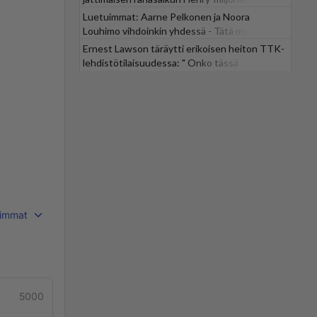
Luetuimmat: Aarne Pelkonen ja Noora
Louhimo vihdoinkin yhdessä - Tätä moni jo
odotti
Ernest Lawson täräytti erikoisen heiton TTK-
lehdistötilaisuudessa: " Onko tässä
tarkoituksena...?"
immat
5000