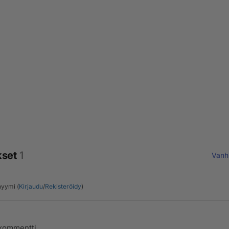
kset
1
Vanh
yymi (
Kirjaudu
/
Rekisteröidy
)