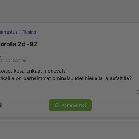
arrastus
Tuning
orolla 2d -92
on
01-30 12:07:00
oiset kesärenkaat menevät?
enkailla on parhaimmat ominaisuudet hiekalla ja asfaltilla?
ä
Kommentoi