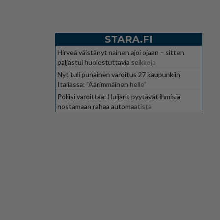
STARA.FI
Hirveä väistänyt nainen ajoi ojaan – sitten
paljastui huolestuttavia seikkoja
Nyt tuli punainen varoitus 27 kaupunkiin
Italiassa: ”Äärimmäinen helle”
Poliisi varoittaa: Huijarit pyytävät ihmisiä
nostamaan rahaa automaatista