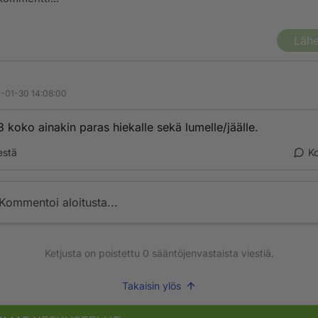
Lähe
-01-30 14:08:00
3 koko ainakin paras hiekalle sekä lumelle/jäälle.
estä
K
Kommentoi aloitusta...
Ketjusta on poistettu
0
sääntöjenvastaista viestiä.
Takaisin ylös