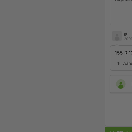
gt
2001
155 R 1
Ään