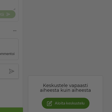
tä
ommentoi
Keskustele vapaasti
aiheesta kuin aiheesta
Aloita keskustelu