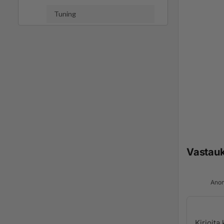
Tuning
Vastau
Anon