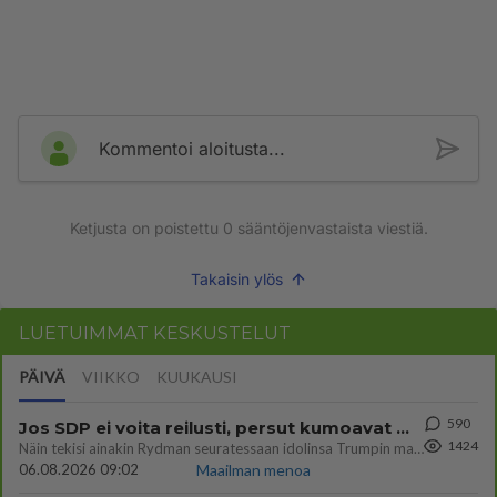
Kommentoi aloitusta...
Ketjusta on poistettu
0
sääntöjenvastaista viestiä.
Takaisin ylös
LUETUIMMAT KESKUSTELUT
PÄIVÄ
VIIKKO
KUUKAUSI
590
Jos SDP ei voita reilusti, persut kumoavat demokratian Suomesta
1424
Näin tekisi ainakin Rydman seuratessaan idolinsa Trumpin mallia https://www.is.fi/politiikka/art-2000012187244.html
06.08.2026 09:02
Maailman menoa