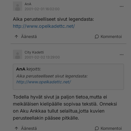
AnA
2001-02-01 16:02:00
Aika perusteelliseet sivut legendasta:
http://www.opelkadettc.net/
Äänestä
Kommentoi
City Kadetti
2001-02-02 13:29:00
AnA
kirjoitti:
Aika perusteelliseet sivut legendasta:
http://www.opelkadettc.net/
Todella hyvät sivut ja paljon tietoa,mutta ei
meikäläisen kielipäälle sopivaa tekstiä. Onneksi
on Aku Ankkaa tullut selailtua,jotta kuvien
perusteellakin pääsee pitkälle.
Äänestä
Kommentoi