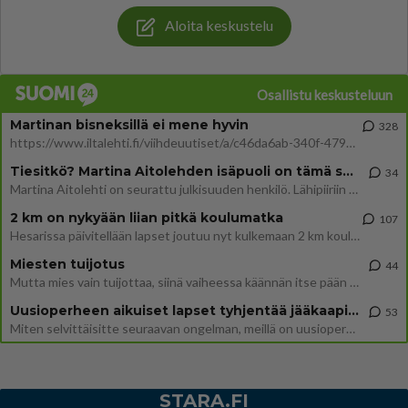
Aloita keskustelu
Osallistu keskusteluun
Martinan bisneksillä ei mene hyvin
328
https://www.iltalehti.fi/viihdeuutiset/a/c46da6ab-340f-4790-aaa7-0865eed2336 Yrityksen konkurssihakemus on tullut kärä
Tiesitkö? Martina Aitolehden isäpuoli on tämä suosittu laulaja
34
Martina Aitolehti on seurattu julkisuuden henkilö. Lähipiiriin mahtuu muitakin tunnettuja henkilöitä. Tiesitkö, että Ma
2 km on nykyään liian pitkä koulumatka
107
Hesarissa päivitellään lapset joutuu nyt kulkemaan 2 km kouluun jösses. Ruostefillarilla tuo matka menee vaikka miten äk
Miesten tuijotus
44
Mutta mies vain tuijottaa, siinä vaiheessa käännän itse pään pois. Mikä juttu? Yleensä jos joku tuijottaa tai katsoo, hä
Uusioperheen aikuiset lapset tyhjentää jääkaapin käydessään
53
Miten selvittäisitte seuraavan ongelman, meillä on uusioperhe, minulla teini-ikäiset lapset ja puolisolla aikuiset, jotk
STARA.FI