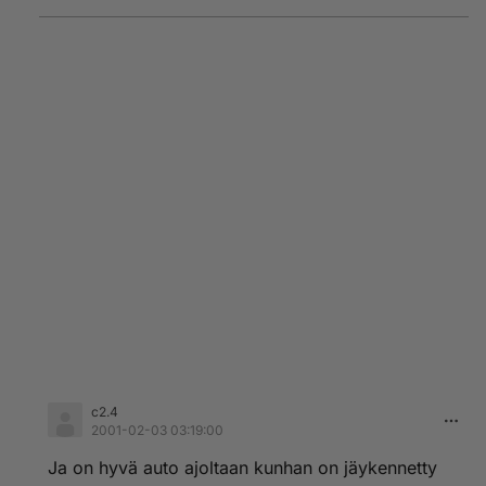
c2.4
2001-02-03 03:19:00
Ja on hyvä auto ajoltaan kunhan on jäykennetty