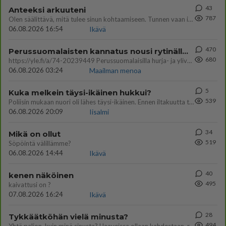
43
Anteeksi arkuuteni
787
Olen säälittävä, mitä tulee sinun kohtaamiseen. Tunnen vaan itseni todella epävarmaksi sun kanssa. Jos minun olisi pitän
06.08.2026 16:54
Ikävä
470
Perussuomalaisten kannatus nousi rytinällä Ylen tänään julkaisemassa tuoreimmassa gallup-kyselyssä.
680
https://yle.fi/a/74-20239449 Perussuomalaisilla hurja- ja ylivoimaisesti suurin nousu tässä uudessa Ylen gallupissa. Kyl
06.08.2026 03:24
Maailman menoa
5
Kuka melkein täysi-ikäinen hukkui?
539
Poliisin mukaan nuori oli lähes täysi-ikäinen. Ennen iltakuutta tulleen ilmoituksen mukaan ihminen oli joutunut mahdoll
06.08.2026 20:09
Iisalmi
34
Mikä on ollut
519
Söpöintä välillämme?
06.08.2026 14:44
Ikävä
40
kenen näköinen
495
kaivattusi on ?
07.08.2026 16:24
Ikävä
28
Tykkäätköhän vielä minusta?
494