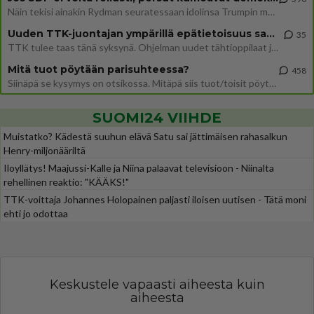
Näin tekisi ainakin Rydman seuratessaan idolinsa Trumpin mallia https://www.is.fi/politiikka/art-2000012187244.html
Uuden TTK-juontajan ympärillä epätietoisuus sakenee - Nyt MTV hämmentää soppaa
35
TTK tulee taas tänä syksynä. Ohjelman uudet tähtioppilaat julkistetaan torstaina 6. elokuuta klo 14 alkavassa lehdistö
Mitä tuot pöytään parisuhteessa?
458
Siinäpä se kysymys on otsikossa. Mitäpä siis tuot/toisit pöytään parisuhteessa? Oletko mies vai nainen? Koetko sen mitä
SUOMI24 VIIHDE
Muistatko? Kädestä suuhun elävä Satu sai jättimäisen rahasalkun
Henry-miljonääriltä
Iloyllätys! Maajussi-Kalle ja Niina palaavat televisioon - Niinalta
rehellinen reaktio: "KÄÄKS!"
TTK-voittaja Johannes Holopainen paljasti iloisen uutisen - Tätä moni
ehti jo odottaa
Keskustele vapaasti aiheesta kuin
aiheesta