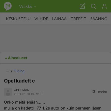
Valikko
KESKUSTELU
VIIHDE
LAINAA
TREFFIT
SÄÄNNÖT
Aihealueet
Tuning
Opel kadett c
OPEL MAN
Ilmoita
2001-01-31 18:59:00
Onko meitä enään......
mulla on kadetti -77 1.2s auto on kuin perheen jäsen