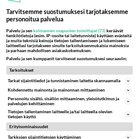
hitsata,ja eihän satuloitten vaihtamisesta tartte puhua
käy kilijutkin takapenkillä ja kone 1.3tc sitä
mitään,periaatteessa siis. Volvon pikku-dana perä
Tarvitsemme suostumuksesi tarjotaksemme
parempaa ei löydy kuin amerikasta eli vee kaseja
toimaa hyvin,eikäs ollut ees paha homma muuttaa ne
personoitua palvelua
että semmosta ja niin muuten oikeen ammatti
kiinnikkeet.Suosittelen lämpimästi.
taidolla valamistetun kilijun kans mandariini mehu
Palvelu ja sen
kolmannen osapuolen toimittajat (73)
keräävät
Jos joku uskoo tarttevansa yhden hyvin lahon coupe-
sopii tosi hyvin!!!!!
henkilötietoja (esim. IP-osoite tai laitetunniste) käyttäen evästeitä
projektin niin ilmoitelkoon,myös rankasti levitetty
ja muita teknisiä keinoja tietojen tallentamiseen ja lukemiseen
sedan,hitsattu kauttaaltaan ja modifioitu keula ja
laitteellasi tarjotakseen sinulle tarkoituksenmukaisia mainoksia
Äänestä
Kommentoi
ja parhaan mahdollisen asiakaskokemuksen.
persaus(pelkkä koppa hilut mukaan),ja ite tarttisin sen
kuusmukisen monzan läppärungon caravaaniini.
Palvelu ja sen kumppanit tarvitsevat suostumuksesi seuraaviin:
g
2001-02-02 15:40:00
Tarkoitukset
Tarkat sijaintitiedot ja tunnistaminen laitetta skannaamalla
...että joku c-kadetti osio oli seuraavilla sivuilla:
(frendin sivut)
Kohdennettu mainonta ja mainonnan mittaaminen
Personoitu sisältö, sisällön mittaaminen, yleisötutkimus ja
palvelujen kehittäminen
http://www.teli.stadia.fi/~mlaakso/fr-main.htm
Tietojen tallentaminen laitteelle ja/tai laitteella olevien
tietojen käyttö
en oo ihan varma osotteesta, enkä edes siitä onko
Erityisominaisuudet
siellä kadetista mitään.
Tarkkojen sijaintitietojen käyttäminen
Äänestä
Kommentoi