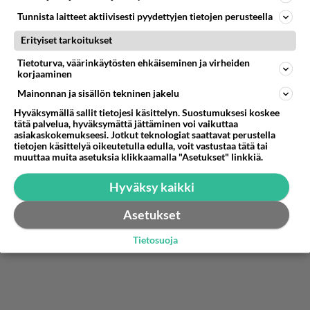
Tunnista laitteet aktiivisesti pyydettyjen tietojen perusteella
City Kadetti
Erityiset tarkoitukset
2001-02-02 15:47:00
Tietoturva, väärinkäytösten ehkäiseminen ja virheiden
korjaaminen
WWW.kadettc.de
Saksan kielinen,mutta paljon dataa.
Mainonnan ja sisällön tekninen jakelu
Hyväksymällä sallit tietojesi käsittelyn. Suostumuksesi koskee
Äänestä
Kommentoi
tätä palvelua, hyväksymättä jättäminen voi vaikuttaa
asiakaskokemukseesi. Jotkut teknologiat saattavat perustella
tietojen käsittelyä oikeutetulla edulla, voit vastustaa tätä tai
muuttaa muita asetuksia klikkaamalla "Asetukset" linkkiä.
Hyväksy kaikki
Asetukset
Tietosuoja