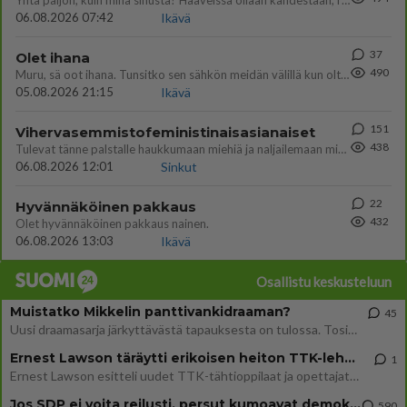
Yhtä paljon, kuin minä sinusta? Haaveissa ollaan kahdestaan, rauhassa ja lähennytään fyysisesti ja tutustutaan syvemmin
06.08.2026 07:42
Ikävä
37
Olet ihana
490
Muru, sä oot ihana. Tunsitko sen sähkön meidän välillä kun oltiin ihan låhekkäin? 👩‍❤️‍👩❤️😼😘
05.08.2026 21:15
Ikävä
151
Vihervasemmistofeministinaisasianaiset
438
Tulevat tänne palstalle haukkumaan miehiä ja naljailemaan miehelle, kehuvat olevansa heitä parempia. Itse asuvat MIEHE
06.08.2026 12:01
Sinkut
22
Hyvännäköinen pakkaus
432
Olet hyvännäköinen pakkaus nainen.
06.08.2026 13:03
Ikävä
Osallistu keskusteluun
Muistatko Mikkelin panttivankidraaman?
45
Uusi draamasarja järkyttävästä tapauksesta on tulossa. Tositapahtumiin perustuva sarja ammentaa vuoden 1986 Mikkelin pan
Ernest Lawson täräytti erikoisen heiton TTK-lehdistötilaisuudessa: " Onko tässä tarkoituksena...?"
1
Ernest Lawson esitteli uudet TTK-tähtioppilaat ja opettajat torstaina 6.8. lehdistölle. Tulevalla kaudella on yksi hausk
Jos SDP ei voita reilusti, persut kumoavat demokratian Suomesta
590