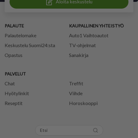
Aloita keskustelu
PALAUTE
KAUPALLINEN YHTEISTYÖ
Palautelomake
Auto1 Vaihtoautot
Keskustelu Suomi24:sta
TV-ohjelmat
Opastus
Sanakirja
PALVELUT
Chat
Treffit
Hyötylinkit
Viihde
Reseptit
Horoskooppi