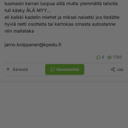
tuumasin kerran luopua siitä mutta ylemmältä taholta
tuli käsky ÄLÄ MYY...
eli kaikki kadetin miehet ja miksei naisetki jos tiedätte
hyviä netti osotteita tai kertokaa omasta autostanne
niin mailataka
jarno.kolppanen@kpedu.fi
8
1760
Äänestä
Kommentoi
Jaa