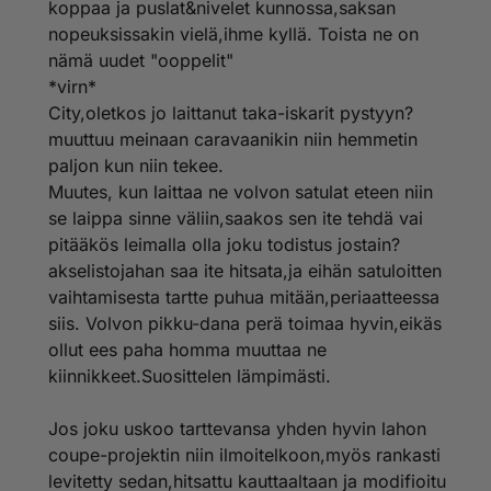
koppaa ja puslat&nivelet kunnossa,saksan
nopeuksissakin vielä,ihme kyllä. Toista ne on
nämä uudet "ooppelit"
*virn*
City,oletkos jo laittanut taka-iskarit pystyyn?
muuttuu meinaan caravaanikin niin hemmetin
paljon kun niin tekee.
Muutes, kun laittaa ne volvon satulat eteen niin
se laippa sinne väliin,saakos sen ite tehdä vai
pitääkös leimalla olla joku todistus jostain?
akselistojahan saa ite hitsata,ja eihän satuloitten
vaihtamisesta tartte puhua mitään,periaatteessa
siis. Volvon pikku-dana perä toimaa hyvin,eikäs
ollut ees paha homma muuttaa ne
kiinnikkeet.Suosittelen lämpimästi.
Jos joku uskoo tarttevansa yhden hyvin lahon
coupe-projektin niin ilmoitelkoon,myös rankasti
levitetty sedan,hitsattu kauttaaltaan ja modifioitu