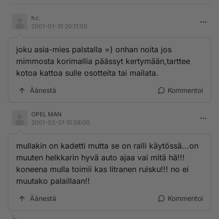
h.r.
2001-01-31 20:11:00
joku asia-mies palstalla =) onhan noita jos
mimmosta korimallia päässyt kertymään,tarttee
kotoa kattoa sulle osotteita tai mailata.
Äänestä
Kommentoi
OPEL MAN
2001-02-01 10:58:00
mullakin on kadetti mutta se on ralli käytössä...on
muuten helkkarin hyvä auto ajaa vai mitä hä!!!
koneena mulla toimii kas litranen ruisku!!! no ei
muutako palaillaan!!
Äänestä
Kommentoi