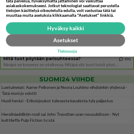
tätä palvelua, hyväksymättä jättäminen voi vaikuttaa
Uusi draamasarja järkyttävästä tapauksesta on tulossa. Tositapahtumiin perustuva sarja ammentaa vuoden 1986 Mikkelin pan
asiakaskokemukseesi. Jotkut teknologiat saattavat perustella
tietojen käsittelyä oikeutetulla edulla, voit vastustaa tätä tai
Ernest Lawson täräytti erikoisen heiton TTK-lehdistötilaisuudessa: " Onko tässä tarkoituksena...?"
14
muuttaa muita asetuksia klikkaamalla "Asetukset" linkkiä.
Ernest Lawson esitteli uudet TTK-tähtioppilaat ja opettajat torstaina 6.8. lehdistölle. Tulevalla kaudella on yksi hausk
Hyväksy kaikki
Jos SDP ei voita reilusti, persut kumoavat demokratian Suomesta
674
Näin tekisi ainakin Rydman seuratessaan idolinsa Trumpin mallia https://www.is.fi/politiikka/art-2000012187244.html
Asetukset
Uuden TTK-juontajan ympärillä epätietoisuus sakenee - Nyt MTV hämmentää soppaa
53
TTK tulee taas tänä syksynä. Ohjelman uudet tähtioppilaat julkistetaan torstaina 6. elokuuta klo 14 alkavassa lehdistö
Tietosuoja
Mitä tuot pöytään parisuhteessa?
496
Siinäpä se kysymys on otsikossa. Mitäpä siis tuot/toisit pöytään parisuhteessa? Oletko mies vai nainen? Koetko sen mitä
SUOMI24 VIIHDE
Luetuimmat: Aarne Pelkonen ja Noora Louhimo vihdoinkin yhdessä -
Tätä moni jo odotti
Huoli heräsi - Erikoisjoukot tulevasta kaudesta tyly paljastus
Heroiiniaddiktin rooli sai John Travoltan uran nousukiitoon - Nyt
kulttileffa Pulp Fiction tv:stä