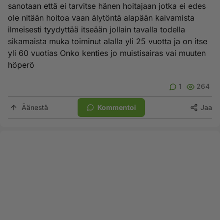
sanotaan että ei tarvitse hänen hoitajaan jotka ei edes
ole nitään hoitoa vaan älytöntä alapään kaivamista
ilmeisesti tyydyttää itseään jollain tavalla todella
sikamaista muka toiminut alalla yli 25 vuotta ja on itse
yli 60 vuotias Onko kenties jo muistisairas vai muuten
höperö
1
264
Äänestä
Kommentoi
Jaa