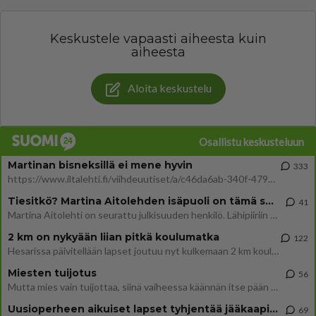
Keskustele vapaasti aiheesta kuin
aiheesta
Aloita keskustelu
Osallistu keskusteluun
Martinan bisneksillä ei mene hyvin
333
https://www.iltalehti.fi/viihdeuutiset/a/c46da6ab-340f-4790-aaa7-0865eed2336 Yrityksen konkurssihakemus on tullut kärä
Tiesitkö? Martina Aitolehden isäpuoli on tämä suosittu laulaja
41
Martina Aitolehti on seurattu julkisuuden henkilö. Lähipiiriin mahtuu muitakin tunnettuja henkilöitä. Tiesitkö, että Ma
2 km on nykyään liian pitkä koulumatka
122
Hesarissa päivitellään lapset joutuu nyt kulkemaan 2 km kouluun jösses. Ruostefillarilla tuo matka menee vaikka miten äk
Miesten tuijotus
56
Mutta mies vain tuijottaa, siinä vaiheessa käännän itse pään pois. Mikä juttu? Yleensä jos joku tuijottaa tai katsoo, hä
Uusioperheen aikuiset lapset tyhjentää jääkaapin käydessään
69