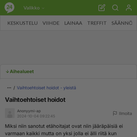
Valikko
KESKUSTELU
VIIHDE
LAINAA
TREFFIT
SÄÄNNÖT
Aihealueet
Vaihtoehtoiset hoidot - yleistä
Vaihtoehtoiset hoidot
Anonyymi-ap
Ilmoita
2024-10-04 09:22:45
Miksi niin sanotut etähoitajat ovat niin jääräpäisiä ei
varmaan kaikki mutta on yksi jolla ei älli riitä kun