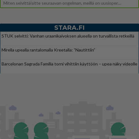
Miten selvittäisitte seuraavan ongelman, meillä on uusioperhe, minulla teini-ikäiset lapset ja puolisolla aikuiset, jotk
STARA.FI
STUK selvitti: Vanhan uraanikaivoksen alueella on turvallista retkeillä
Mirella upealla rantalomalla Kreetalla: ”Nautittiin”
Barcelonan Sagrada Familia torni vihittiin käyttöön – upea näky videolle