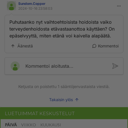
Sundom.Copper
2024-10-16 23:58:03
Puhutaanko nyt vaihtoehtoisista hoidoista vaiko
terveydenhoidosta etävastaanottoa käyttäen? On
epäselvyyttä, miten etänä voi kaivella alapäätä.
Äänestä
Kommentoi
Kommentoi aloitusta...
Ketjusta on poistettu
1
sääntöjenvastaista viestiä.
Takaisin ylös
LUETUIMMAT KESKUSTELUT
PÄIVÄ
VIIKKO
KUUKAUSI