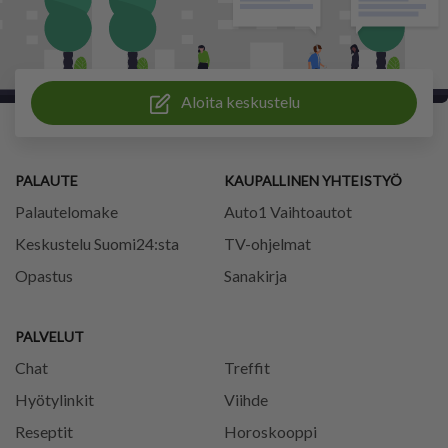
Aloita keskustelu
PALAUTE
KAUPALLINEN YHTEISTYÖ
Palautelomake
Auto1 Vaihtoautot
Keskustelu Suomi24:sta
TV-ohjelmat
Opastus
Sanakirja
PALVELUT
Chat
Treffit
Hyötylinkit
Viihde
Reseptit
Horoskooppi