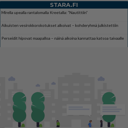
STARA.FI
Mirella upealla rantalomalla Kreetalla: ”Nautittiin”
Aikuisten vesirokkorokotukset alkoivat – kohderyhmä julkistettiin
Perseidit hipovat maapalloa – näinä aikoina kannattaa katsoa taivaalle