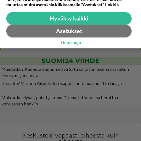
muuttaa muita asetuksia klikkaamalla "Asetukset" linkkiä.
Jos SDP ei voita reilusti, persut kumoavat demokratian Suomesta
614
Näin tekisi ainakin Rydman seuratessaan idolinsa Trumpin mallia https://www.is.fi/politiikka/art-2000012187244.html
Hyväksy kaikki
Uuden TTK-juontajan ympärillä epätietoisuus sakenee - Nyt MTV hämmentää soppaa
36
TTK tulee taas tänä syksynä. Ohjelman uudet tähtioppilaat julkistetaan torstaina 6. elokuuta klo 14 alkavassa lehdistö
Asetukset
Mitä tuot pöytään parisuhteessa?
461
Tietosuoja
Siinäpä se kysymys on otsikossa. Mitäpä siis tuot/toisit pöytään parisuhteessa? Oletko mies vai nainen? Koetko sen mitä
SUOMI24 VIIHDE
Muistatko? Kädestä suuhun elävä Satu sai jättimäisen rahasalkun
Henry-miljonääriltä
Tiesitkö? Martina Aitolehden isäpuoli on tämä suosittu laulaja
Muistatko Hyvät, pahat ja rumat? Tämä leffa tv:ssä herättää
kohusarjan henkiin
Keskustele vapaasti aiheesta kuin