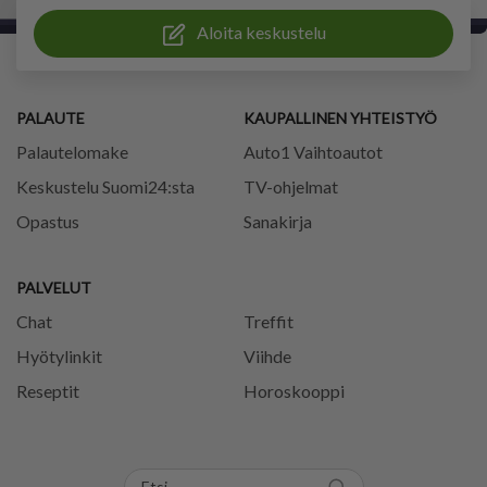
Aloita keskustelu
PALAUTE
KAUPALLINEN YHTEISTYÖ
Palautelomake
Auto1 Vaihtoautot
Keskustelu Suomi24:sta
TV-ohjelmat
Opastus
Sanakirja
PALVELUT
Chat
Treffit
Hyötylinkit
Viihde
Reseptit
Horoskooppi