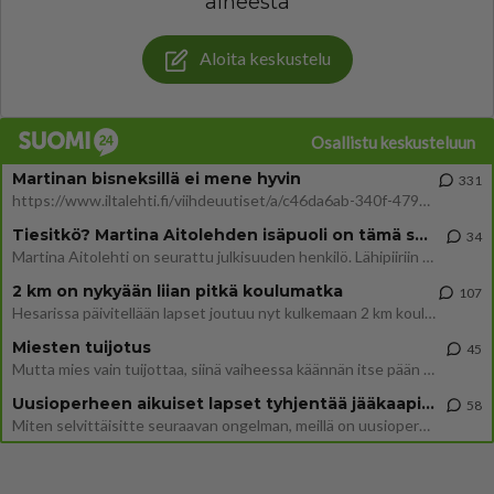
aiheesta
Aloita keskustelu
Osallistu keskusteluun
Martinan bisneksillä ei mene hyvin
331
https://www.iltalehti.fi/viihdeuutiset/a/c46da6ab-340f-4790-aaa7-0865eed2336 Yrityksen konkurssihakemus on tullut kärä
Tiesitkö? Martina Aitolehden isäpuoli on tämä suosittu laulaja
34
Martina Aitolehti on seurattu julkisuuden henkilö. Lähipiiriin mahtuu muitakin tunnettuja henkilöitä. Tiesitkö, että Ma
2 km on nykyään liian pitkä koulumatka
107
Hesarissa päivitellään lapset joutuu nyt kulkemaan 2 km kouluun jösses. Ruostefillarilla tuo matka menee vaikka miten äk
Miesten tuijotus
45
Mutta mies vain tuijottaa, siinä vaiheessa käännän itse pään pois. Mikä juttu? Yleensä jos joku tuijottaa tai katsoo, hä
Uusioperheen aikuiset lapset tyhjentää jääkaapin käydessään
58
Miten selvittäisitte seuraavan ongelman, meillä on uusioperhe, minulla teini-ikäiset lapset ja puolisolla aikuiset, jotk