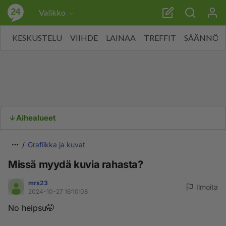
Valikko
KESKUSTELU
VIIHDE
LAINAA
TREFFIT
SÄÄNNÖT
Aihealueet
Grafiikka ja kuvat
Missä myydä kuvia rahasta?
mrs23
Ilmoita
2024-10-27 16:10:08
No heipsu🤭