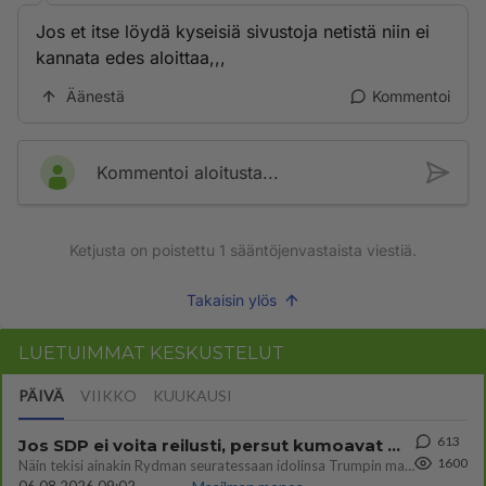
Jos et itse löydä kyseisiä sivustoja netistä niin ei
kannata edes aloittaa,,,
Äänestä
Kommentoi
Kommentoi aloitusta...
Ketjusta on poistettu
1
sääntöjenvastaista viestiä.
Takaisin ylös
LUETUIMMAT KESKUSTELUT
PÄIVÄ
VIIKKO
KUUKAUSI
613
Jos SDP ei voita reilusti, persut kumoavat demokratian Suomesta
1600
Näin tekisi ainakin Rydman seuratessaan idolinsa Trumpin mallia https://www.is.fi/politiikka/art-2000012187244.html