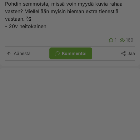
Pohdin semmoista, missä voin myydä kuvia rahaa
vasten? Miellellään myisin hieman extra tienestiä
vastaan. 🥰
- 20v neitokainen
1
169
Äänestä
Kommentoi
Jaa