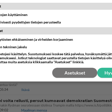
t
IKKO
KUUKAUSI
etojen käyttäminen
bisneksillä ei mene hyvin
iivisesti pyydettyjen tietojen perusteella
05:51
Kotimaiset julkkisjuorut
et
 Martina Aitolehden isäpuoli on tämä suosittu laulaja
äytösten ehkäiseminen ja virheiden korjaaminen
ön tekninen jakelu
07:23
Kotimaiset julkkisjuorut
ietojesi käsittelyn. Suostumuksesi koskee tätä palvelua, hyväksymättä jä
mukseesi. Jotkut teknologiat saattavat perustella tietojen käsittelyä oike
ä kaivattusi on tehnyt?
uttaa muita asetuksia klikkaamalla "Asetukset" linkkiä.
13:25
Ikävä
Asetukset
Hyv
dän välit
antua tästä?
05:34
Ikävä
ei voita reilusti, persut kumoavat demokratian Suomes
09:02
Maailman menoa