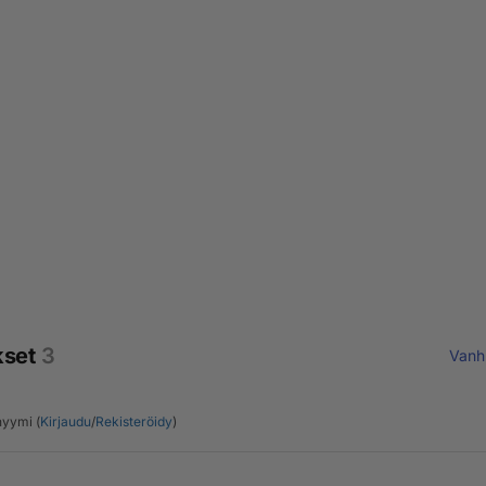
kset
3
Vanh
yymi (
Kirjaudu
/
Rekisteröidy
)