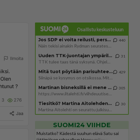
Osallistu keskusteluun
Jos SDP ei voita reilusti, persut kumoavat demokratian Suomesta
440
Näin tekisi ainakin Rydman seuratessaan idolinsa Trumpin mallia https://www.is.fi/politiikka/art-2000012187244.html
Uuden TTK-juontajan ympärillä epätietoisuus sakenee - Nyt MTV hämmentää soppaa
31
Ilmoita
TTK tulee taas tänä syksynä. Ohjelman uudet tähtioppilaat julkistetaan torstaina 6. elokuuta klo 14 alkavassa lehdistö
iksi.
Mitä tuot pöytään parisuhteessa?
429
Siinäpä se kysymys on otsikossa. Mitäpä siis tuot/toisit pöytään parisuhteessa? Oletko mies vai nainen? Koetko sen mitä
 Olen
htunut ?
Martinan bisneksillä ei mene hyvin
305
https://www.iltalehti.fi/viihdeuutiset/a/c46da6ab-340f-4790-aaa7-0865eed2336 Yrityksen konkurssihakemus on tullut kärä
3
276
Tiesitkö? Martina Aitolehden isäpuoli on tämä suosittu laulaja
30
Martina Aitolehti on seurattu julkisuuden henkilö. Lähipiiriin mahtuu muitakin tunnettuja henkilöitä. Tiesitkö, että Ma
Jaa
SUOMI24 VIIHDE
Muistatko? Kädestä suuhun elävä Satu sai
jättimäisen rahasalkun Henry-miljonääriltä