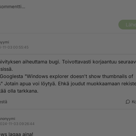
Lähe
nyymi
-11-03 00:55:45
ivityksen aiheuttama bugi. Toivottavasti korjaantuu seuraav
sissä.
 Googlesta "Windows explorer doesn't show thumbnails of
s" Jotain apua voi löytyä. Ehkä joudut muokkaamaan rekiste
tää olla tarkkana.
estä
K
Anonyymi
024-11-03 09:26:44
ws lagaa aina!