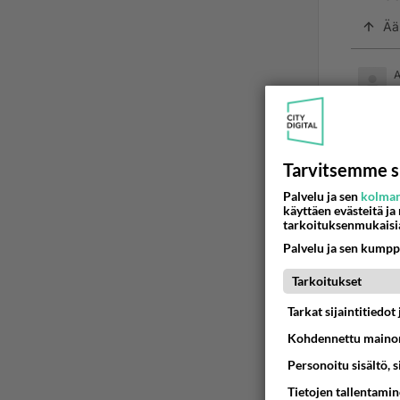
Ää
2
Luulit
Optine
Tarvitsemme s
Ää
Palvelu ja sen
kolman
käyttäen evästeitä ja
tarkoituksenmukaisi
Palvelu ja sen kumpp
Tarkoitukset
Tarkat sijaintitiedo
Kohdennettu mainon
Personoitu sisältö, 
LUETUI
Tietojen tallentamine