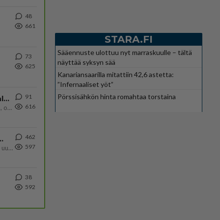
48
661
STARA.FI
Sääennuste ulottuu nyt marraskuulle – tältä
73
näyttää syksyn sää
625
Kanariansaarilla mitattiin 42,6 astetta:
”Infernaaliset yöt”
Pörssisähkön hinta romahtaa torstaina
91
Kiteen Pallon superpesisjoukkue pelaa huumeiden vaikutuksen alaisena
616
Huumerikos. Yleisesti uskotaan, että se seikka, että eräs KiPan pelaaja kärähtää huumeista, on vain jäävuoren huippu. M
462
ä Ylen tänään julkaisemassa tuoreimmassa gallup-kyselyssä.
597
https://yle.fi/a/74-20239449 Perussuomalaisilla hurja- ja ylivoimaisesti suurin nousu tässä uudessa Ylen gallupissa. Kyl
38
592