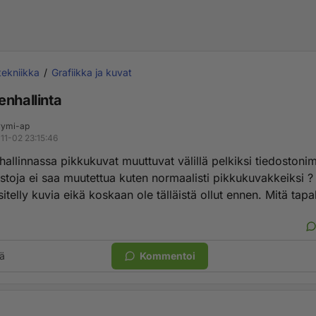
tekniikka
Grafiikka ja kuvat
enhallinta
ymi-ap
11-02 23:15:46
allinnassa pikkukuvat muuttuvat välillä pelkiksi tiedostonim
stoja ei saa muutettua kuten normaalisti pikkukuvakkeiksi ?
itelly kuvia eikä koskaan ole tälläistä ollut ennen. Mitä tapa
ä
Kommentoi