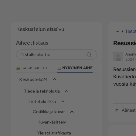
Keskustelun etusivu
Tieto
Aiheet listaus
Resussi
Anony
2024-
KAIKKI AIHEET
NYKYINEN AIHE
Resussienh
Kuvatiedo
Keskustelu24
vuosia käs
Tiede ja teknologia
Tietotekniikka
Äänest
Grafiikka ja kuvat
Kuvankäsittely
Yleistä grafiikasta