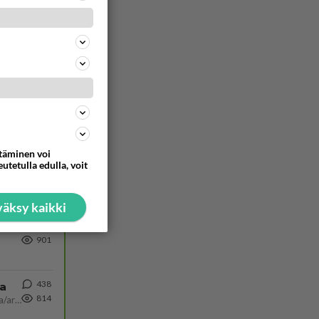
305
1356
https://www.iltalehti.fi/viihdeuutiset/a/c46da6ab-340f-4790-aaa7-0865eed2336 Yrityksen konkurssihakemus on tullut kärä
30
1127
Martina Aitolehti on seurattu julkisuuden henkilö. Lähipiiriin mahtuu muitakin tunnettuja henkilöitä. Tiesitkö, että Ma
ttäminen voi
utetulla edulla, voit
62
902
äksy kaikki
72
901
438
ta
814
Näin tekisi ainakin Rydman seuratessaan idolinsa Trumpin mallia https://www.is.fi/politiikka/art-2000012187244.html