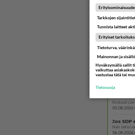
Erityisominaisuude
PÄIVÄ
VI
Tarkkojen sijaintiti
Martinan 
Tunnista laitteet akt
05.08.2026 
Erityiset tarkoituks
Tiesitkö?
Tietoturva, väärink
Mainonnan ja sisäll
05.08.2026 
Hyväksymällä sallit t
vaikuttaa asiakaskoke
Mitä töit
vastustaa tätä tai mu
😅
05.08.2026 
Tietosuoja
Voiko mei
Koskaan par
05.08.2026 
Jos SDP 
06.08.2026 