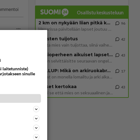
ommentoi
Osallistu keskusteluun
2 km on nykyään liian pitkä koulumatka
96
Hesarissa päivitellään lapset joutuu nyt kulkemaan 2 km kouluun jösses. Ruostefillarilla tuo matka menee vaikka miten äk
Miesten tuijotus
42
Mutta mies vain tuijottaa, siinä vaiheessa käännän itse pään pois. Mikä juttu? Yleensä jos joku tuijottaa tai katsoo, hä
Uusioperheen aikuiset lapset tyhjentää jääkaapin käydessään
43
a
Miten selvittäisitte seuraavan ongelman, meillä on uusioperhe, minulla teini-ikäiset lapset ja puolisolla aikuiset, jotk
ommentoi
i laitetunniste)
GALLUP: Mikä on arkiruokabravuurisi?
17
arjotakseen sinulle
Lomat on monella lomailtu ja arki alkaa. Se voi tarkoittaa myös sitä, että grillailut on grillattu ja palataan arjen ruo
Naiset kertokaa
43
Miksi se että mies on seksuaalinen ja haluaa seksiä ja te olette hänen mielestänne haluttava on vastenmielistä? Mikä sii