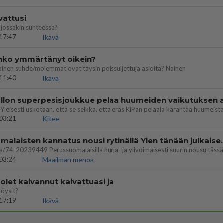
vattusi
jossakin suhteessa?
17:47
Ikävä
enko ymmärtänyt oikein?
ainen suhde/molemmat ovat täysin poissuljettuja asioita? Nainen
11:40
Ikävä
03:21
Kitee
Perussuomalaisten kannatus nousi rytinäll
03:24
Maailman menoa
let kaivannut kaivattuasi ja
löysit?
17:19
Ikävä