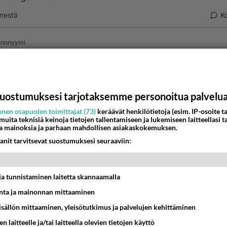
nestä
K
Anonyymi
024-11-03 09:27:06
ko cd-levyjen katoavan? Uusi keksintö voi muuttaa kaiken
n tallennus saattaa tehdä paluun.
uostumuksesi tarjotaksemme personoitua palvelu
nestä
K
nen osapuolen toimittajat (73)
keräävät henkilötietoja (esim. IP-osoite ta
 muita teknisiä keinoja tietojen tallentamiseen ja lukemiseen laitteellasi t
a mainoksia ja parhaan mahdollisen asiakaskokemuksen.
Kommentoi aloitusta...
anit tarvitsevat suostumuksesi seuraaviin:
Ketjusta on poistettu
1
sääntöjenvastaista viestiä.
t ja tunnistaminen laitetta skannaamalla
ta ja mainonnan mittaaminen
Takaisin ylös
sisällön mittaaminen, yleisötutkimus ja palvelujen kehittäminen
MMAT KESKUSTELUT
n laitteelle ja/tai laitteella olevien tietojen käyttö