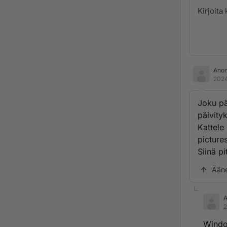
Ano
2024
Joku pä
päivityk
Kattele
picture
Siinä pi
Ään
2
Windo