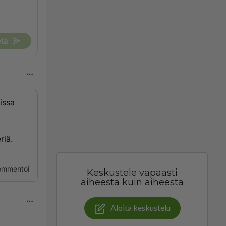
tä
issa
riä.
ommentoi
Keskustele vapaasti
aiheesta kuin aiheesta
Aloita keskustelu