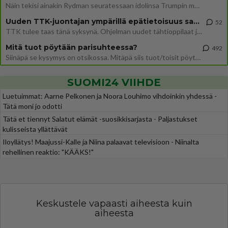
Näin tekisi ainakin Rydman seuratessaan idolinsa Trumpin mallia https://www.is.fi/politiikka/art-2000012187244.html
Uuden TTK-juontajan ympärillä epätietoisuus sakenee - Nyt MTV hämmentää soppaa
52
TTK tulee taas tänä syksynä. Ohjelman uudet tähtioppilaat julkistetaan torstaina 6. elokuuta klo 14 alkavassa lehdistö
Mitä tuot pöytään parisuhteessa?
492
Siinäpä se kysymys on otsikossa. Mitäpä siis tuot/toisit pöytään parisuhteessa? Oletko mies vai nainen? Koetko sen mitä
SUOMI24 VIIHDE
Luetuimmat: Aarne Pelkonen ja Noora Louhimo vihdoinkin yhdessä -
Tätä moni jo odotti
Tätä et tiennyt Salatut elämät -suosikkisarjasta - Paljastukset
kulisseista yllättävät
Iloyllätys! Maajussi-Kalle ja Niina palaavat televisioon - Niinalta
rehellinen reaktio: "KÄÄKS!"
Keskustele vapaasti aiheesta kuin
aiheesta