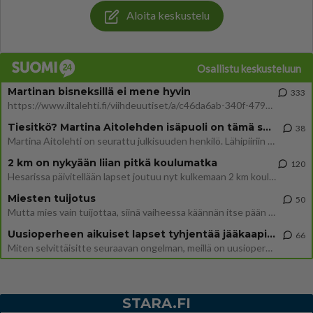
Aloita keskustelu
Osallistu keskusteluun
Martinan bisneksillä ei mene hyvin
333
https://www.iltalehti.fi/viihdeuutiset/a/c46da6ab-340f-4790-aaa7-0865eed2336 Yrityksen konkurssihakemus on tullut kärä
Tiesitkö? Martina Aitolehden isäpuoli on tämä suosittu laulaja
38
Martina Aitolehti on seurattu julkisuuden henkilö. Lähipiiriin mahtuu muitakin tunnettuja henkilöitä. Tiesitkö, että Ma
2 km on nykyään liian pitkä koulumatka
120
Hesarissa päivitellään lapset joutuu nyt kulkemaan 2 km kouluun jösses. Ruostefillarilla tuo matka menee vaikka miten äk
Miesten tuijotus
50
Mutta mies vain tuijottaa, siinä vaiheessa käännän itse pään pois. Mikä juttu? Yleensä jos joku tuijottaa tai katsoo, hä
Uusioperheen aikuiset lapset tyhjentää jääkaapin käydessään
66
Miten selvittäisitte seuraavan ongelman, meillä on uusioperhe, minulla teini-ikäiset lapset ja puolisolla aikuiset, jotk
STARA.FI