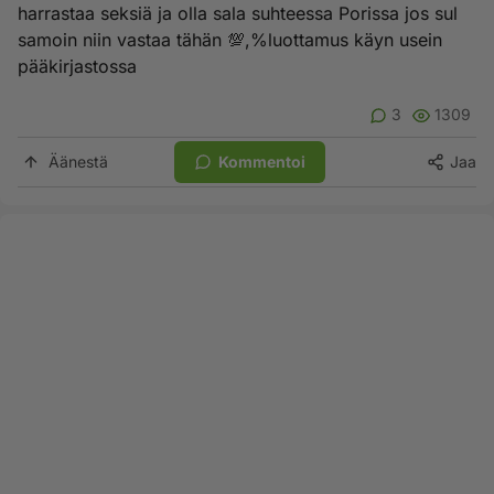
harrastaa seksiä ja olla sala suhteessa Porissa jos sul
samoin niin vastaa tähän 💯,%luottamus käyn usein
pääkirjastossa
3
1309
Äänestä
Kommentoi
Jaa