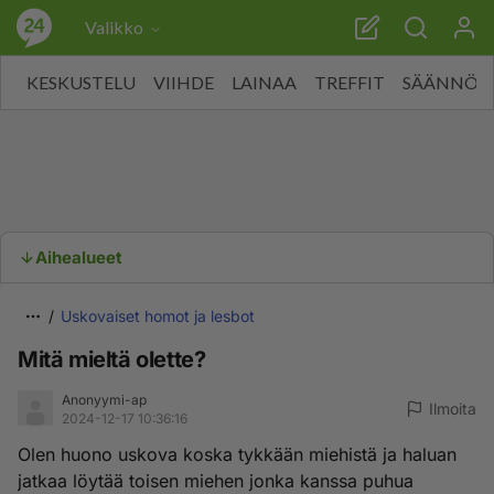
Valikko
KESKUSTELU
VIIHDE
LAINAA
TREFFIT
SÄÄNNÖT
Aihealueet
Uskovaiset homot ja lesbot
Mitä mieltä olette?
Anonyymi-ap
Ilmoita
2024-12-17 10:36:16
Olen huono uskova koska tykkään miehistä ja haluan
jatkaa löytää toisen miehen jonka kanssa puhua