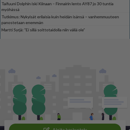
Taifuuni Dolphin iski Kiinaan – Finnairin lento AY87 jo 30 tuntia
myöhässä
Tutkimus: Nykyisät erilaisia kuin heidän isänsä – vanhemmuuteen
panostetaan enemmän
Martti Syrjä: ”Ei sillä soittotaidolla niin väliä ole”
Aloita keskustelu