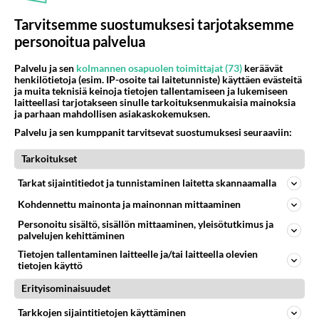
78
Muistatko Mikkelin panttivankidraaman?
Tarvitsemme suostumuksesi tarjotaksemme
949
Uusi draamasarja järkyttävästä tapauksesta on tulossa. Tositapahtumiin perustuva sarja ammentaa vuoden 1986 Mikkelin pan
07.08.2026 07:39
Maailman menoa
personoitua palvelua
443
Poliisi yritti murhata mopopojan
Palvelu ja sen
kolmannen osapuolen toimittajat (73)
keräävät
henkilötietoja (esim. IP-osoite tai laitetunniste) käyttäen evästeitä
943
Nyt menee kissalan poikien touhu liian pitkälle! https://www.is.fi/kotimaa/art-2000012193221.html Karu video mopomiiti
ja muita teknisiä keinoja tietojen tallentamiseen ja lukemiseen
08.08.2026 21:05
Maailman menoa
laitteellasi tarjotakseen sinulle tarkoituksenmukaisia mainoksia
ja parhaan mahdollisen asiakaskokemuksen.
78
Iäkäs Jämsäläinen mies kuoli poliisiautoon matkalla Jyväskylän putkaan
Palvelu ja sen kumppanit tarvitsevat suostumuksesi seuraaviin:
900
Iäkäs vanhus humalassa niin huonossa kunnossa, ettei pystynyt huolehtimaan itsestään niin ainoa apu sillä hetkellä oli
07.08.2026 12:07
Jämsä
Tarkoitukset
69
Tarkat sijaintitiedot ja tunnistaminen laitetta skannaamalla
Mitä haluaisit kysyä tänään
827
Kaivatultasi? Anna jokin tunniste itsestäni tai hänestä.
Kohdennettu mainonta ja mainonnan mittaaminen
07.08.2026 13:15
Ikävä
Personoitu sisältö, sisällön mittaaminen, yleisötutkimus ja
palvelujen kehittäminen
52
En välitä sinusta yhtään
Tietojen tallentaminen laitteelle ja/tai laitteella olevien
783
Olet pelkkä itsestään liikoja luuleva ämmä. Kierrän sinut kaukaa nyt ja aina. Olit mulle pelkkä lelu vaan.
tietojen käyttö
07.08.2026 17:14
Ikävä
Erityisominaisuudet
67
Ei se nainen edes oo
Tarkkojen sijaintitietojen käyttäminen
757
mitenkään nätti 🤣🤣🤣🤣🤣