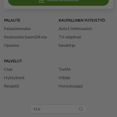
PALAUTE
KAUPALLINEN YHTEISTYÖ
Palautelomake
Auto1 Vaihtoautot
Keskustelu Suomi24:sta
TV-ohjelmat
Opastus
Sanakirja
PALVELUT
Chat
Treffit
Hyötylinkit
Viihde
Reseptit
Horoskooppi