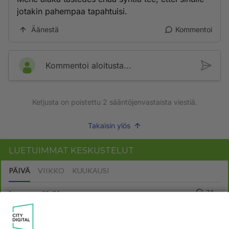
jotakin pahempaa tapahtuisi.
Äänestä
Kommentoi
Kommentoi aloitusta...
Ketjusta on poistettu
2
sääntöjenvastaista viestiä.
Takaisin ylös
LUETUIMMAT KESKUSTELUT
PÄIVÄ
VIIKKO
KUUKAUSI
74
kenen näköinen
1185
kaivattusi on ?
07.08.2026 16:24
Ikävä