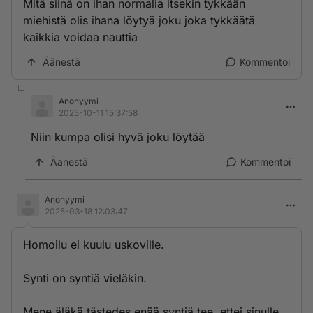
Mitä siinä on ihan normalia itsekin tykkään
miehistä olis ihana löytyä joku joka tykkäätä
kaikkia voidaa nauttia
Äänestä
Kommentoi
Anonyymi
2025-10-11 15:37:58
Niin kumpa olisi hyvä joku löytää
Äänestä
Kommentoi
Anonyymi
2025-03-18 12:03:47
Homoilu ei kuulu uskoville.
Synti on syntiä vieläkin.
Mene äläkä tästedes enää syntiä tee, ettei sinulle