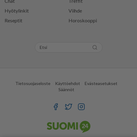
Chat
Treffit
Hyötylinkit
Viihde
Reseptit
Horoskooppi
Tietosuojaseloste
Käyttöehdot
Evästeasetukset
Säännöt