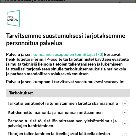
832
Yhdistää??????
04.08.2026 18:50
Ikävä
40
Sinulle mies
799
Kohtaamme jälleen kun on oikea aika. Sitä ei voi mikään eikä kukaan estää <3 <3
Tarvitsemme suostumuksesi tarjotaksemme
04.08.2026 15:01
Ikävä
personoitua palvelua
60
Mitä uskot hänen ajattelevan sinusta?
Palvelu ja sen
kolmannen osapuolen toimittajat (73)
keräävät
780
😇
henkilötietoja (esim. IP-osoite tai laitetunniste) käyttäen evästeitä
04.08.2026 18:30
Ikävä
ja muita teknisiä keinoja tietojen tallentamiseen ja lukemiseen
laitteellasi tarjotakseen sinulle tarkoituksenmukaisia mainoksia
75
ja parhaan mahdollisen asiakaskokemuksen.
Miia Heikkinen avautui !
767
Olipa hyvä kirjoitus, kiitos. Ongelmat mitkä nostat esille on todellisia ja tämä ylimielisyys totta ja se näkyy kaikessa
Palvelu ja sen kumppanit tarvitsevat suostumuksesi seuraaviin:
04.08.2026 04:27
Judo
Tarkoitukset
65
Voiko meidän välit
Tarkat sijaintitiedot ja tunnistaminen laitetta skannaamalla
746
Koskaan parantua tästä?
05.08.2026 05:34
Ikävä
Kohdennettu mainonta ja mainonnan mittaaminen
Personoitu sisältö, sisällön mittaaminen, yleisötutkimus ja
59
Mitä töitä kaivattusi on tehnyt?
palvelujen kehittäminen
735
😅
Tietojen tallentaminen laitteelle ja/tai laitteella olevien
05.08.2026 13:25
Ikävä