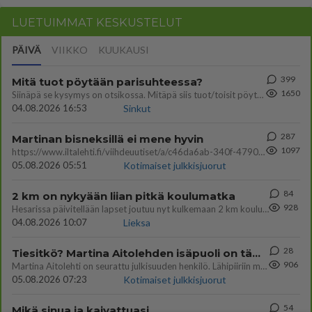
LUETUIMMAT KESKUSTELUT
PÄIVÄ
VIIKKO
KUUKAUSI
399
Mitä tuot pöytään parisuhteessa?
1650
Siinäpä se kysymys on otsikossa. Mitäpä siis tuot/toisit pöytään parisuhteessa? Oletko mies vai nainen? Koetko sen mitä
04.08.2026 16:53
Sinkut
287
Martinan bisneksillä ei mene hyvin
1097
https://www.iltalehti.fi/viihdeuutiset/a/c46da6ab-340f-4790-aaa7-0865eed2336 Yrityksen konkurssihakemus on tullut kärä
05.08.2026 05:51
Kotimaiset julkkisjuorut
84
2 km on nykyään liian pitkä koulumatka
928
Hesarissa päivitellään lapset joutuu nyt kulkemaan 2 km kouluun jösses. Ruostefillarilla tuo matka menee vaikka miten äk
04.08.2026 10:07
Lieksa
28
Tiesitkö? Martina Aitolehden isäpuoli on tämä suosittu laulaja
906
Martina Aitolehti on seurattu julkisuuden henkilö. Lähipiiriin mahtuu muitakin tunnettuja henkilöitä. Tiesitkö, että Ma
05.08.2026 07:23
Kotimaiset julkkisjuorut
54
Mikä sinua ja kaivattuasi