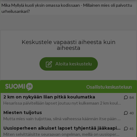
Mika Myllylä kuoli yksin omassa kodissaan - Millainen mies oli palvottu
urheilusankari?
Keskustele vapaasti aiheesta kuin
aiheesta
Aloita keskustelu
Osallistu keskusteluun
2 km on nykyään liian pitkä koulumatka
84
Hesarissa päivitellään lapset joutuu nyt kulkemaan 2 km kouluun jösses. Ruostefillarilla tuo matka menee vaikka miten äk
Miesten tuijotus
40
Mutta mies vain tuijottaa, siinä vaiheessa käännän itse pään pois. Mikä juttu? Yleensä jos joku tuijottaa tai katsoo, hä
Uusioperheen aikuiset lapset tyhjentää jääkaapin käydessään
41
Miten selvittäisitte seuraavan ongelman, meillä on uusioperhe, minulla teini-ikäiset lapset ja puolisolla aikuiset, jotk