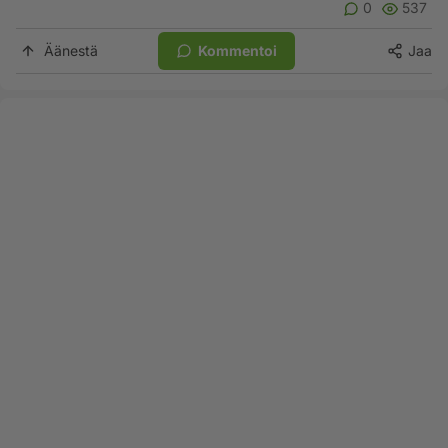
0
537
Äänestä
Kommentoi
Jaa