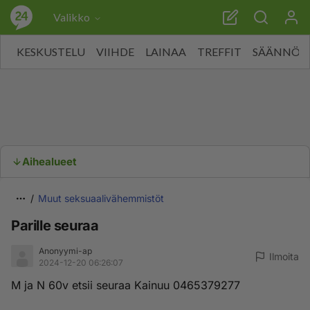
Valikko
KESKUSTELU
VIIHDE
LAINAA
TREFFIT
SÄÄNNÖT
Aihealueet
Muut seksuaalivähemmistöt
Parille seuraa
Anonyymi-ap
Ilmoita
2024-12-20 06:26:07
M ja N 60v etsii seuraa Kainuu 0465379277