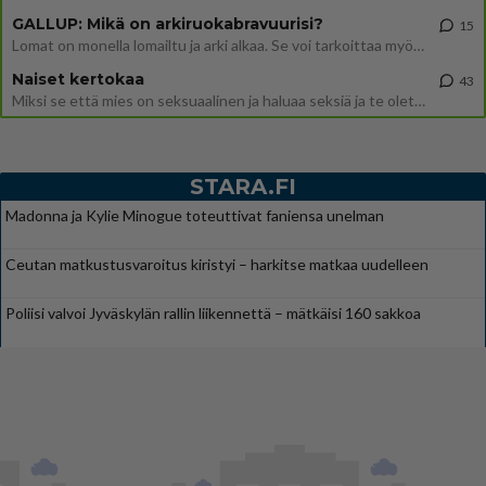
GALLUP: Mikä on arkiruokabravuurisi?
15
Lomat on monella lomailtu ja arki alkaa. Se voi tarkoittaa myös sitä, että grillailut on grillattu ja palataan arjen ruo
Naiset kertokaa
43
Miksi se että mies on seksuaalinen ja haluaa seksiä ja te olette hänen mielestänne haluttava on vastenmielistä? Mikä sii
STARA.FI
Madonna ja Kylie Minogue toteuttivat faniensa unelman
Ceutan matkustusvaroitus kiristyi – harkitse matkaa uudelleen
Poliisi valvoi Jyväskylän rallin liikennettä – mätkäisi 160 sakkoa