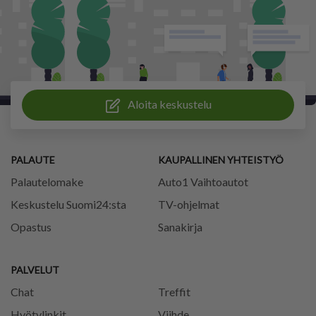
Aloita keskustelu
PALAUTE
KAUPALLINEN YHTEISTYÖ
Palautelomake
Auto1 Vaihtoautot
Keskustelu Suomi24:sta
TV-ohjelmat
Opastus
Sanakirja
PALVELUT
Chat
Treffit
Hyötylinkit
Viihde