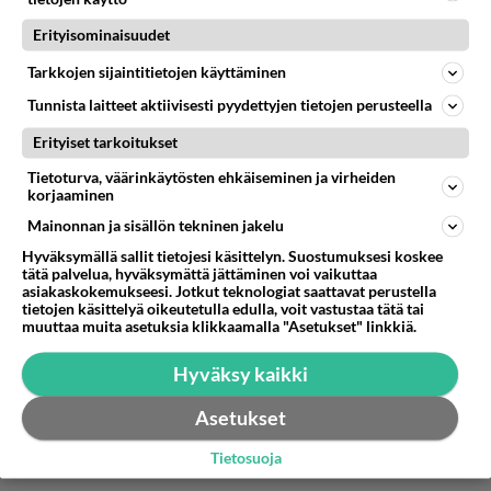
sakkotuomion, 1800 euroa. Olisivat laittaneet
Erityisominaisuudet
vankilaan vuodeksi ja tukka pois, lesbojen
osastolle.
Tarkkojen sijaintitietojen käyttäminen
Äänestä
Kommentoi
Tunnista laitteet aktiivisesti pyydettyjen tietojen perusteella
Erityiset tarkoitukset
Anonyymi00018
Tietoturva, väärinkäytösten ehkäiseminen ja virheiden
2026-03-26 12:47:51
korjaaminen
Piilopuppeli siinä kilahti
Mainonnan ja sisällön tekninen jakelu
Hyväksymällä sallit tietojesi käsittelyn. Suostumuksesi koskee
Äänestä
Kommentoi
tätä palvelua, hyväksymättä jättäminen voi vaikuttaa
asiakaskokemukseesi. Jotkut teknologiat saattavat perustella
tietojen käsittelyä oikeutetulla edulla, voit vastustaa tätä tai
Anonyymi00019
muuttaa muita asetuksia klikkaamalla "Asetukset" linkkiä.
2026-03-26 16:00:40
Hyväksy kaikki
Anonyymi00018
kirjoitti:
Piilopuppeli siinä kilahti
Asetukset
Tietosuoja
Kilahtaja siinä kilahti