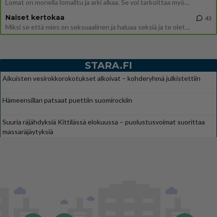
Lomat on monella lomailtu ja arki alkaa. Se voi tarkoittaa myös sitä, että grillailut on grillattu ja palataan arjen ruo
Naiset kertokaa
43
Miksi se että mies on seksuaalinen ja haluaa seksiä ja te olette hänen mielestänne haluttava on vastenmielistä? Mikä sii
STARA.FI
Aikuisten vesirokkorokotukset alkoivat – kohderyhmä julkistettiin
Hämeensillan patsaat puettiin suomirockiin
Suuria räjähdyksiä Kittilässä elokuussa – puolustusvoimat suorittaa
massaräjäytyksiä