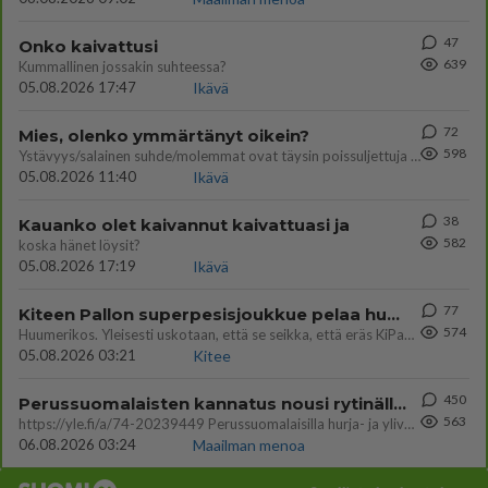
47
Onko kaivattusi
639
Kummallinen jossakin suhteessa?
05.08.2026 17:47
Ikävä
72
Mies, olenko ymmärtänyt oikein?
598
Ystävyys/salainen suhde/molemmat ovat täysin poissuljettuja asioita? Nainen
05.08.2026 11:40
Ikävä
38
Kauanko olet kaivannut kaivattuasi ja
582
koska hänet löysit?
05.08.2026 17:19
Ikävä
77
Kiteen Pallon superpesisjoukkue pelaa huumeiden vaikutuksen alaisena
574
Huumerikos. Yleisesti uskotaan, että se seikka, että eräs KiPan pelaaja kärähtää huumeista, on vain jäävuoren huippu. M
05.08.2026 03:21
Kitee
450
Perussuomalaisten kannatus nousi rytinällä Ylen tänään julkaisemassa tuoreimmassa gallup-kyselyssä.
563
https://yle.fi/a/74-20239449 Perussuomalaisilla hurja- ja ylivoimaisesti suurin nousu tässä uudessa Ylen gallupissa. Kyl
06.08.2026 03:24
Maailman menoa