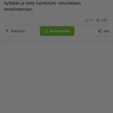
hylätään ja tehty luontotuho velvoitetaan
ennallistamaan.
17
282
Äänestä
Kommentoi
Jaa