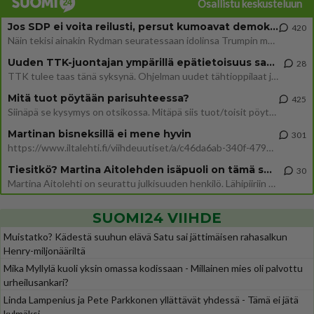
Osallistu keskusteluun
Jos SDP ei voita reilusti, persut kumoavat demokratian Suomesta
420
Näin tekisi ainakin Rydman seuratessaan idolinsa Trumpin mallia https://www.is.fi/politiikka/art-2000012187244.html
Uuden TTK-juontajan ympärillä epätietoisuus sakenee - Nyt MTV hämmentää soppaa
28
TTK tulee taas tänä syksynä. Ohjelman uudet tähtioppilaat julkistetaan torstaina 6. elokuuta klo 14 alkavassa lehdistö
Mitä tuot pöytään parisuhteessa?
425
Siinäpä se kysymys on otsikossa. Mitäpä siis tuot/toisit pöytään parisuhteessa? Oletko mies vai nainen? Koetko sen mitä
Martinan bisneksillä ei mene hyvin
301
https://www.iltalehti.fi/viihdeuutiset/a/c46da6ab-340f-4790-aaa7-0865eed2336 Yrityksen konkurssihakemus on tullut kärä
Tiesitkö? Martina Aitolehden isäpuoli on tämä suosittu laulaja
30
Martina Aitolehti on seurattu julkisuuden henkilö. Lähipiiriin mahtuu muitakin tunnettuja henkilöitä. Tiesitkö, että Ma
SUOMI24 VIIHDE
Muistatko? Kädestä suuhun elävä Satu sai jättimäisen rahasalkun
Henry-miljonääriltä
Mika Myllylä kuoli yksin omassa kodissaan - Millainen mies oli palvottu
urheilusankari?
Linda Lampenius ja Pete Parkkonen yllättävät yhdessä - Tämä ei jätä
kylmäksi...