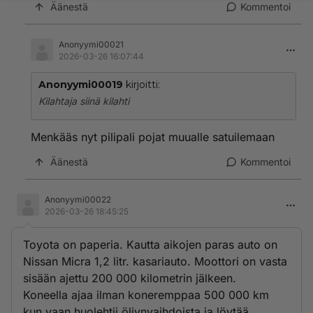
Äänestä
Kommentoi
Anonyymi00021
2026-03-26 16:07:44
Anonyymi00019
kirjoitti:
Kilahtaja siinä kilahti
Menkääs nyt pilipali pojat muualle satuilemaan
Äänestä
Kommentoi
Anonyymi00022
2026-03-26 18:45:25
Toyota on paperia. Kautta aikojen paras auto on
Nissan Micra 1,2 litr. kasariauto. Moottori on vasta
sisään ajettu 200 000 kilometrin jälkeen.
Koneella ajaa ilman koneremppaa 500 000 km
kun vaan huolehtii öljynvaihdoista ja löytää