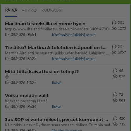
PÄIVÄ
VIIKKO
KUUKAUSI
301
Martinan bisneksillä ei mene hyvin
1273
https://www.iltalehti.fi/viihdeuutiset/a/c46da6ab-340f-4790-aaa7-0865eed2336 Yrityksen konkurssihakemus on tullut kärä
05.08.2026 05:51
Kotimaiset julkkisjuorut
30
Tiesitkö? Martina Aitolehden isäpuoli on tämä suosittu laulaja
1057
Martina Aitolehti on seurattu julkisuuden henkilö. Lähipiiriin mahtuu muitakin tunnettuja henkilöitä. Tiesitkö, että Ma
05.08.2026 07:23
Kotimaiset julkkisjuorut
64
Mitä töitä kaivattusi on tehnyt?
877
😅
05.08.2026 13:25
Ikävä
72
Voiko meidän välit
861
Koskaan parantua tästä?
05.08.2026 05:34
Ikävä
420
Jos SDP ei voita reilusti, persut kumoavat demokratian Suomesta
715
Näin tekisi ainakin Rydman seuratessaan idolinsa Trumpin mallia https://www.is.fi/politiikka/art-2000012187244.html
06.08.2026 09:02
Maailman menoa