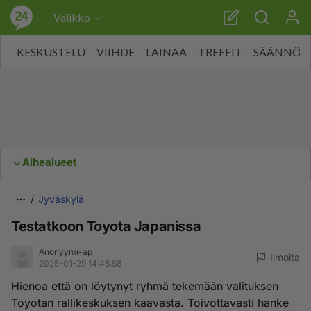
Valikko
KESKUSTELU
VIIHDE
LAINAA
TREFFIT
SÄÄNNÖT
Aihealueet
Jyväskylä
Testatkoon Toyota Japanissa
Anonyymi-ap
Ilmoita
2025-01-29 14:48:58
Hienoa että on löytynyt ryhmä tekemään valituksen
Toyotan rallikeskuksen kaavasta. Toivottavasti hanke