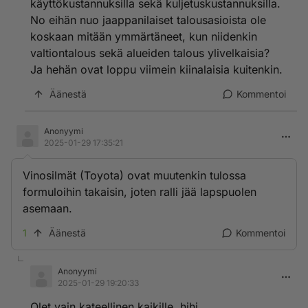
käyttökustannuksilla sekä kuljetuskustannuksilla.
No eihän nuo jaappanilaiset talousasioista ole
koskaan mitään ymmärtäneet, kun niidenkin
valtiontalous sekä alueiden talous ylivelkaisia?
Ja hehän ovat loppu viimein kiinalaisia kuitenkin.
Äänestä
Kommentoi
Anonyymi
2025-01-29 17:35:21
Vinosilmät (Toyota) ovat muutenkin tulossa
formuloihin takaisin, joten ralli jää lapspuolen
asemaan.
1
Äänestä
Kommentoi
Anonyymi
2025-01-29 19:20:33
Olet vain kateellinen kaikille, hihi.