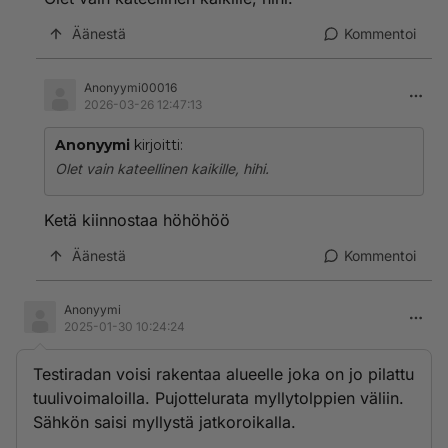
Äänestä
Kommentoi
Anonyymi00016
2026-03-26 12:47:13
Anonyymi
kirjoitti:
Olet vain kateellinen kaikille, hihi.
Ketä kiinnostaa höhöhöö
Äänestä
Kommentoi
Anonyymi
2025-01-30 10:24:24
Testiradan voisi rakentaa alueelle joka on jo pilattu
tuulivoimaloilla. Pujottelurata myllytolppien väliin.
Sähkön saisi myllystä jatkoroikalla.