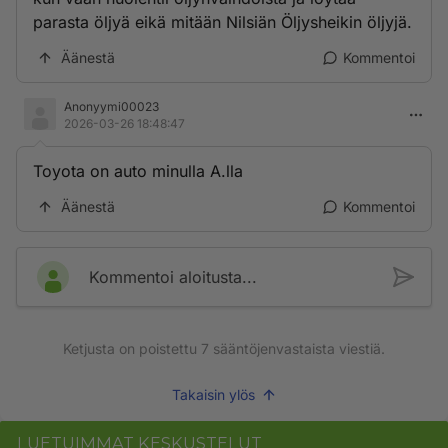
parasta öljyä eikä mitään Nilsiän Öljysheikin öljyjä.
Äänestä
Kommentoi
Anonyymi00023
2026-03-26 18:48:47
Toyota on auto minulla A.lla
Äänestä
Kommentoi
Kommentoi aloitusta...
Ketjusta on poistettu
7
sääntöjenvastaista viestiä.
Takaisin ylös
LUETUIMMAT KESKUSTELUT