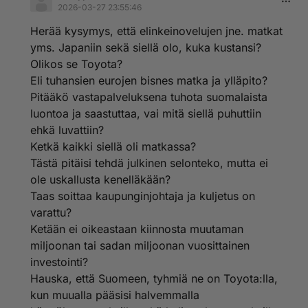
2026-03-27 23:55:46
Herää kysymys, että elinkeinovelujen jne. matkat
yms. Japaniin sekä siellä olo, kuka kustansi?
Olikos se Toyota?
Eli tuhansien eurojen bisnes matka ja ylläpito?
Pitääkö vastapalveluksena tuhota suomalaista
luontoa ja saastuttaa, vai mitä siellä puhuttiin
ehkä luvattiin?
Ketkä kaikki siellä oli matkassa?
Tästä pitäisi tehdä julkinen selonteko, mutta ei
ole uskallusta kenelläkään?
Taas soittaa kaupunginjohtaja ja kuljetus on
varattu?
Ketään ei oikeastaan kiinnosta muutaman
miljoonan tai sadan miljoonan vuosittainen
investointi?
Hauska, että Suomeen, tyhmiä ne on Toyota:lla,
kun muualla pääsisi halvemmalla