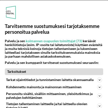
Anonyymi00013
Tarvitsemme suostumuksesi tarjotaksemme
2026-03-26 12:16:35
personoitua palvelua
Anonyymi00012
kirjoitti:
Palvelu ja sen
kolmannen osapuolen toimittajat (73)
keräävät
Ja sinä uusavuton poljet tulpatonta mopoas
henkilötietoja (esim. IP-osoite tai laitetunniste) käyttäen evästeitä
ja muita teknisiä keinoja tietojen tallentamiseen ja lukemiseen
laitteellasi tarjotakseen sinulle tarkoituksenmukaisia mainoksia
Jalkapuoli kilahti.
ja parhaan mahdollisen asiakaskokemuksen.
Palvelu ja sen kumppanit tarvitsevat suostumuksesi seuraaviin:
Äänestä
Kommentoi
Tarkoitukset
Anonyymi00015
Tarkat sijaintitiedot ja tunnistaminen laitetta skannaamalla
2026-03-26 12:42:12
Kohdennettu mainonta ja mainonnan mittaaminen
Eipä mennyt sensuutiaya läpi kun tein aloituksen
Personoitu sisältö, sisällön mittaaminen, yleisötutkimus ja
palvelujen kehittäminen
että Räsänen, siis kansanedustaja Räsänen on
Tietojen tallentaminen laitteelle ja/tai laitteella olevien
saanut kansanryhmää vastaan kiihottamisesta
tietojen käyttö