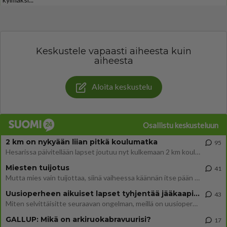
Keskustele vapaasti aiheesta kuin
aiheesta
Aloita keskustelu
Osallistu keskusteluun
2 km on nykyään liian pitkä koulumatka
95
Hesarissa päivitellään lapset joutuu nyt kulkemaan 2 km kouluun jösses. Ruostefillarilla tuo matka menee vaikka miten äk
Miesten tuijotus
41
Mutta mies vain tuijottaa, siinä vaiheessa käännän itse pään pois. Mikä juttu? Yleensä jos joku tuijottaa tai katsoo, hä
Uusioperheen aikuiset lapset tyhjentää jääkaapin käydessään
43
Miten selvittäisitte seuraavan ongelman, meillä on uusioperhe, minulla teini-ikäiset lapset ja puolisolla aikuiset, jotk
GALLUP: Mikä on arkiruokabravuurisi?
17