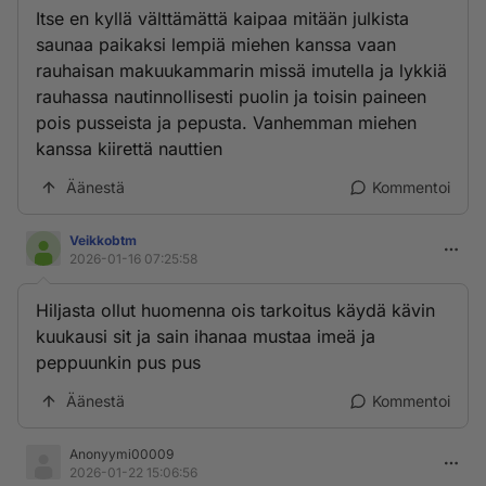
Itse en kyllä välttämättä kaipaa mitään julkista
saunaa paikaksi lempiä miehen kanssa vaan
rauhaisan makuukammarin missä imutella ja lykkiä
rauhassa nautinnollisesti puolin ja toisin paineen
pois pusseista ja pepusta. Vanhemman miehen
kanssa kiirettä nauttien
Äänestä
Kommentoi
Veikkobtm
2026-01-16 07:25:58
Hiljasta ollut huomenna ois tarkoitus käydä kävin
kuukausi sit ja sain ihanaa mustaa imeä ja
peppuunkin pus pus
Äänestä
Kommentoi
Anonyymi00009
2026-01-22 15:06:56