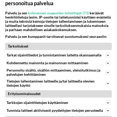
personoitua palvelua
2026-02-12 16:36:59
Palvelu ja sen
kolmannen osapuolen toimittajat (73)
keräävät
Anonyymi00022
kirjoitti:
henkilötietoja (esim. IP-osoite tai laitetunniste) käyttäen evästeitä
Opettele edes suomea, jos kerran Suomessa asut.
ja muita teknisiä keinoja tietojen tallentamiseen ja lukemiseen
laitteellasi tarjotakseen sinulle tarkoituksenmukaisia mainoksia
ja parhaan mahdollisen asiakaskokemuksen.
Arvaa mitä muuta saattaa eläkeläisäijältä pudota
Palvelu ja sen kumppanit tarvitsevat suostumuksesi seuraaviin:
kuin tekohampaat?
Tarkoitukset
Äänestä
Kommentoi
Tarkat sijaintitiedot ja tunnistaminen laitetta skannaamalla
Kohdennettu mainonta ja mainonnan mittaaminen
Anonyymi00026
2026-02-13 12:14:38
Personoitu sisältö, sisällön mittaaminen, yleisötutkimus ja
palvelujen kehittäminen
Anonyymi00023
kirjoitti:
Tietojen tallentaminen laitteelle ja/tai laitteella olevien
Arvaa mitä muuta saattaa eläkeläisäijältä pudota kuin
tietojen käyttö
tekohampaat?
Erityisominaisuudet
Tarkkojen sijaintitietojen käyttäminen
Minä tulen paikalle jos Mikko ja Sampuli ovat
siellä kanssa!
Tunnista laitteet aktiivisesti pyydettyjen tietojen perusteella