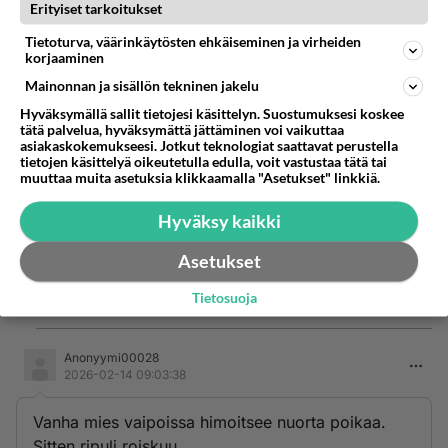
Erityiset tarkoitukset
Äänestä
Kommentoi
Tietoturva, väärinkäytösten ehkäiseminen ja virheiden
korjaaminen
Anonyymi00027
2026-02-13 17:57:45
Mainonnan ja sisällön tekninen jakelu
Hyväksymällä sallit tietojesi käsittelyn. Suostumuksesi koskee
Anonyymi00022
kirjoitti:
tätä palvelua, hyväksymättä jättäminen voi vaikuttaa
Opettele edes suomea, jos kerran Suomessa asut.
asiakaskokemukseesi. Jotkut teknologiat saattavat perustella
tietojen käsittelyä oikeutetulla edulla, voit vastustaa tätä tai
muuttaa muita asetuksia klikkaamalla "Asetukset" linkkiä.
Olisikohan olleet minun? Hukkasit hampaani
Mixeissä.. missä helvatossa ne o!?!
Hyväksy kaikki
Asetukset
T. Esko Röpäjä 88v
Tietosuoja
Äänestä
Kommentoi
Anonyymi00028
2026-02-14 09:03:38
Vanha mies vaipoissa himoitsee nuorta poikaa.
Sitten ripuli roiskuu.