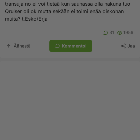
transuja no ei voi tietää kun saunassa olla nakuna tuo
Qruiser oli ok mutta sekään ei toimi enää oiskohan
muita? t.Esko/Erja
31
1956
Äänestä
Kommentoi
Jaa