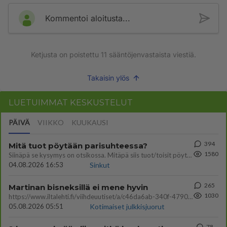
Kommentoi aloitusta...
Ketjusta on poistettu
11
sääntöjenvastaista viestiä.
Takaisin ylös
LUETUIMMAT KESKUSTELUT
PÄIVÄ
VIIKKO
KUUKAUSI
394
Mitä tuot pöytään parisuhteessa?
1580
Siinäpä se kysymys on otsikossa. Mitäpä siis tuot/toisit pöytään parisuhteessa? Oletko mies vai nainen? Koetko sen mitä
04.08.2026 16:53
Sinkut
265
Martinan bisneksillä ei mene hyvin
1030
https://www.iltalehti.fi/viihdeuutiset/a/c46da6ab-340f-4790-aaa7-0865eed2336 Yrityksen konkurssihakemus on tullut kärä
05.08.2026 05:51
Kotimaiset julkkisjuorut
78