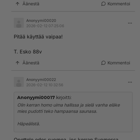
Äänestä
Kommentoi
Anonyymi00020
2026-02-12 07:25:06
Pitää käyttää vaipaa!
T. Esko 88v
Äänestä
Kommentoi
Anonyymi00022
2026-02-12 10:32:56
Anonyymi00017
kirjoitti:
Olin kerran homo uima hallissa ja sielä vanha eläke
mies pudotti teko hampaansa saunasa.
Häpeälistä.
Opettele edes suomea, jos kerran Suomessa