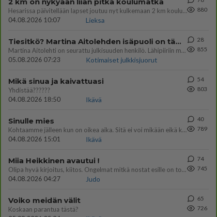
2 km on nykyään liian pitkä koulumatka
880
Hesarissa päivitellään lapset joutuu nyt kulkemaan 2 km kouluun jösses. Ruostefillarilla tuo matka menee vaikka miten äk
04.08.2026 10:07
Lieksa
28
Tiesitkö? Martina Aitolehden isäpuoli on tämä suosittu laulaja
855
Martina Aitolehti on seurattu julkisuuden henkilö. Lähipiiriin mahtuu muitakin tunnettuja henkilöitä. Tiesitkö, että Ma
05.08.2026 07:23
Kotimaiset julkkisjuorut
54
Mikä sinua ja kaivattuasi
803
Yhdistää??????
04.08.2026 18:50
Ikävä
40
Sinulle mies
789
Kohtaamme jälleen kun on oikea aika. Sitä ei voi mikään eikä kukaan estää <3 <3
04.08.2026 15:01
Ikävä
74
Miia Heikkinen avautui !
745
Olipa hyvä kirjoitus, kiitos. Ongelmat mitkä nostat esille on todellisia ja tämä ylimielisyys totta ja se näkyy kaikessa
04.08.2026 04:27
Judo
65
Voiko meidän välit
726
Koskaan parantua tästä?