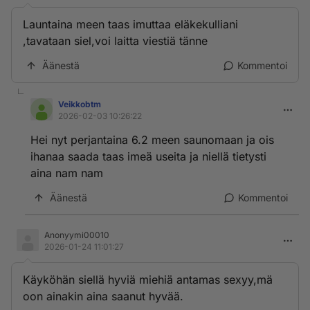
Launtaina meen taas imuttaa eläkekulliani
,tavataan siel,voi laitta viestiä tänne
Äänestä
Kommentoi
Veikkobtm
2026-02-03 10:26:22
Hei nyt perjantaina 6.2 meen saunomaan ja ois
ihanaa saada taas imeä useita ja niellä tietysti
aina nam nam
Äänestä
Kommentoi
Anonyymi00010
2026-01-24 11:01:27
Käyköhän siellä hyviä miehiä antamas sexyy,mä
oon ainakin aina saanut hyvää.