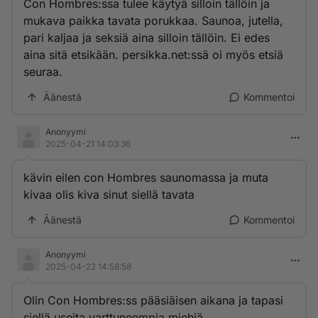
Con Hombres:ssa tulee käytyä silloin tällöin ja
mukava paikka tavata porukkaa. Saunoa, jutella,
pari kaljaa ja seksiä aina silloin tällöin. Ei edes
aina sitä etsikään. persikka.net:ssä oi myös etsiä
seuraa.
Äänestä
Kommentoi
Anonyymi
2025-04-21 14:03:36
kävin eilen con Hombres saunomassa ja muta
kivaa olis kiva sinut siellä tavata
Äänestä
Kommentoi
Anonyymi
2025-04-22 14:58:58
Olin Con Hombres:ss pääsiäisen aikana ja tapasi
siellä useita varttuneempia miehiä.