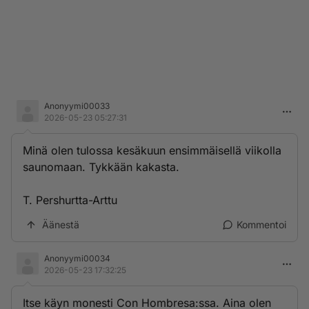
Anonyymi00033
2026-05-23 05:27:31
Minä olen tulossa kesäkuun ensimmäisellä viikolla
saunomaan. Tykkään kakasta.
T. Pershurtta-Arttu
Äänestä
Kommentoi
Anonyymi00034
2026-05-23 17:32:25
Itse käyn monesti Con Hombresa:ssa. Aina olen