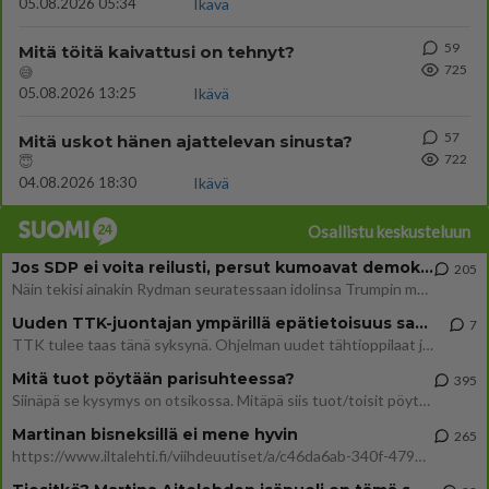
05.08.2026 05:34
Ikävä
59
Mitä töitä kaivattusi on tehnyt?
725
😅
05.08.2026 13:25
Ikävä
57
Mitä uskot hänen ajattelevan sinusta?
722
😇
04.08.2026 18:30
Ikävä
Osallistu keskusteluun
Jos SDP ei voita reilusti, persut kumoavat demokratian Suomesta
205
Näin tekisi ainakin Rydman seuratessaan idolinsa Trumpin mallia https://www.is.fi/politiikka/art-2000012187244.html
Uuden TTK-juontajan ympärillä epätietoisuus sakenee - Nyt MTV hämmentää soppaa
7
TTK tulee taas tänä syksynä. Ohjelman uudet tähtioppilaat julkistetaan torstaina 6. elokuuta klo 14 alkavassa lehdistö
Mitä tuot pöytään parisuhteessa?
395
Siinäpä se kysymys on otsikossa. Mitäpä siis tuot/toisit pöytään parisuhteessa? Oletko mies vai nainen? Koetko sen mitä
Martinan bisneksillä ei mene hyvin
265
https://www.iltalehti.fi/viihdeuutiset/a/c46da6ab-340f-4790-aaa7-0865eed2336 Yrityksen konkurssihakemus on tullut kärä