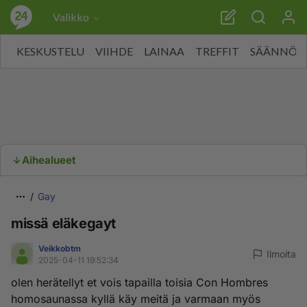
Valikko
KESKUSTELU
VIIHDE
LAINAA
TREFFIT
SÄÄNNÖT
Aihealueet
Gay
missä eläkegayt
Veikkobtm
Ilmoita
2025-04-11 19:52:34
olen herätellyt et vois tapailla toisia Con Hombres
homosaunassa kyllä käy meitä ja varmaan myös