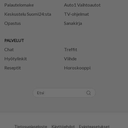
Palautelomake
Auto1 Vaihtoautot
Keskustelu Suomi24:sta
TV-ohjelmat
Opastus
Sanakirja
PALVELUT
Chat
Treffit
Hyötylinkit
Viihde
Reseptit
Horoskooppi
Tietosuojaseloste
Käyttöehdot
Evästeasetukset