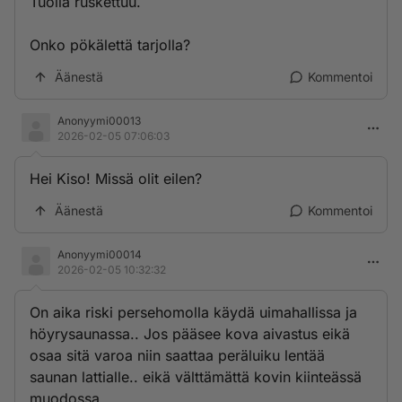
Tuolla ruskettuu.
Onko pökälettä tarjolla?
Äänestä
Kommentoi
Anonyymi00013
2026-02-05 07:06:03
Hei Kiso! Missä olit eilen?
Äänestä
Kommentoi
Anonyymi00014
2026-02-05 10:32:32
On aika riski persehomolla käydä uimahallissa ja
höyrysaunassa.. Jos pääsee kova aivastus eikä
osaa sitä varoa niin saattaa peräluiku lentää
saunan lattialle.. eikä välttämättä kovin kiinteässä
muodossa.