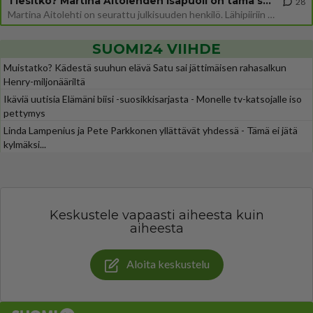
Tiesitkö? Martina Aitolehden isäpuoli on tämä suosittu laulaja
28
Martina Aitolehti on seurattu julkisuuden henkilö. Lähipiiriin mahtuu muitakin tunnettuja henkilöitä. Tiesitkö, että Ma
SUOMI24 VIIHDE
Muistatko? Kädestä suuhun elävä Satu sai jättimäisen rahasalkun
Henry-miljonääriltä
Ikäviä uutisia Elämäni biisi -suosikkisarjasta - Monelle tv-katsojalle iso
pettymys
Linda Lampenius ja Pete Parkkonen yllättävät yhdessä - Tämä ei jätä
kylmäksi...
Keskustele vapaasti aiheesta kuin
aiheesta
Aloita keskustelu