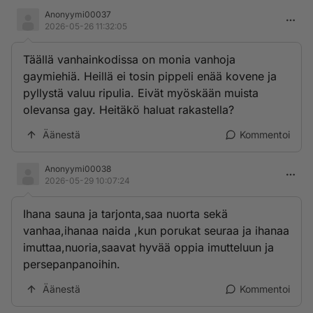
Anonyymi00037
2026-05-26 11:32:05
Täällä vanhainkodissa on monia vanhoja
gaymiehiä. Heillä ei tosin pippeli enää kovene ja
pyllystä valuu ripulia. Eivät myöskään muista
olevansa gay. Heitäkö haluat rakastella?
Äänestä
Kommentoi
Anonyymi00038
2026-05-29 10:07:24
Ihana sauna ja tarjonta,saa nuorta sekä
vanhaa,ihanaa naida ,kun porukat seuraa ja ihanaa
imuttaa,nuoria,saavat hyvää oppia imutteluun ja
persepanpanoihin.
Äänestä
Kommentoi