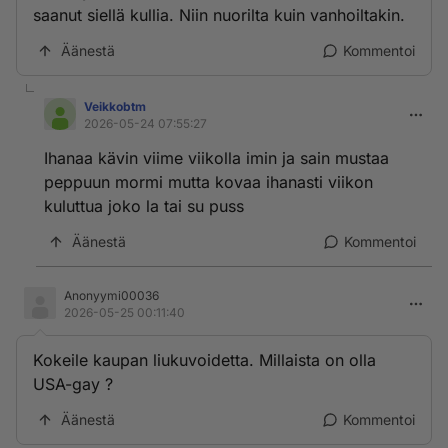
saanut siellä kullia. Niin nuorilta kuin vanhoiltakin.
Äänestä
Kommentoi
Veikkobtm
2026-05-24 07:55:27
Ihanaa kävin viime viikolla imin ja sain mustaa
peppuun mormi mutta kovaa ihanasti viikon
kuluttua joko la tai su puss
Äänestä
Kommentoi
Anonyymi00036
2026-05-25 00:11:40
Kokeile kaupan liukuvoidetta. Millaista on olla
USA-gay ?
Äänestä
Kommentoi