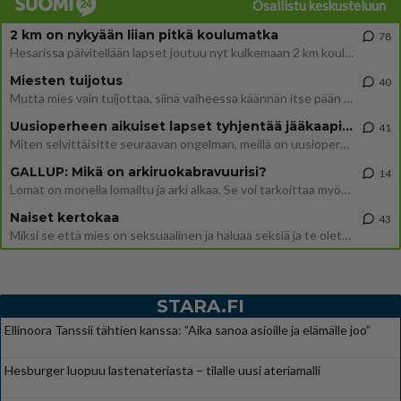
Osallistu keskusteluun
2 km on nykyään liian pitkä koulumatka
78
Hesarissa päivitellään lapset joutuu nyt kulkemaan 2 km kouluun jösses. Ruostefillarilla tuo matka menee vaikka miten äk
Miesten tuijotus
40
Mutta mies vain tuijottaa, siinä vaiheessa käännän itse pään pois. Mikä juttu? Yleensä jos joku tuijottaa tai katsoo, hä
Uusioperheen aikuiset lapset tyhjentää jääkaapin käydessään
41
Miten selvittäisitte seuraavan ongelman, meillä on uusioperhe, minulla teini-ikäiset lapset ja puolisolla aikuiset, jotk
GALLUP: Mikä on arkiruokabravuurisi?
14
Lomat on monella lomailtu ja arki alkaa. Se voi tarkoittaa myös sitä, että grillailut on grillattu ja palataan arjen ruo
Naiset kertokaa
43
Miksi se että mies on seksuaalinen ja haluaa seksiä ja te olette hänen mielestänne haluttava on vastenmielistä? Mikä sii
STARA.FI
Ellinoora Tanssii tähtien kanssa: ”Aika sanoa asioille ja elämälle joo”
Hesburger luopuu lastenateriasta – tilalle uusi ateriamalli