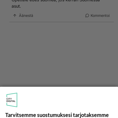
asut.
Äänestä
Kommentoi
Tarvitsemme suostumuksesi tarjotaksemme
Anonyymi00023