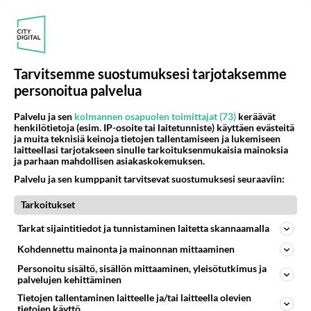
Tarvitsemme suostumuksesi tarjotaksemme
personoitua palvelua
Palvelu ja sen
kolmannen osapuolen toimittajat (73)
keräävät
henkilötietoja (esim. IP-osoite tai laitetunniste) käyttäen evästeitä
ja muita teknisiä keinoja tietojen tallentamiseen ja lukemiseen
laitteellasi tarjotakseen sinulle tarkoituksenmukaisia mainoksia
ja parhaan mahdollisen asiakaskokemuksen.
Palvelu ja sen kumppanit tarvitsevat suostumuksesi seuraaviin:
Tarkoitukset
Tarkat sijaintitiedot ja tunnistaminen laitetta skannaamalla
Kohdennettu mainonta ja mainonnan mittaaminen
Personoitu sisältö, sisällön mittaaminen, yleisötutkimus ja
palvelujen kehittäminen
Tietojen tallentaminen laitteelle ja/tai laitteella olevien
tietojen käyttö