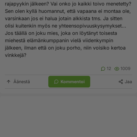
rajapyykin jälkeen? Vai onko jo kaikki toivo menetetty?
Sen olen kyllä huomannut, että vapaana ei montaa ole,
varsinkaan jos ei halua jotain alkkista tms. Ja sitten
olisi kuitenkin myös ne yhteensopivuuskysymykset...
Jos täällä on joku mies, joka on löytänyt toisesta
miehestä elämänkumppanin vielä viidenkympin
jälkeen, ilman että on joku porho, niin voisiko kertoa
vinkkejä?
12
1009
Äänestä
Kommentoi
Jaa