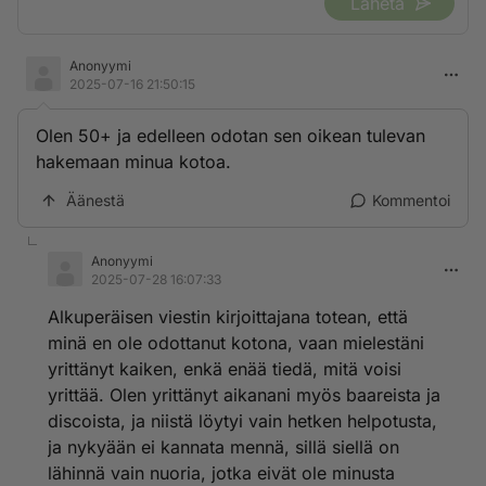
Lähetä
Anonyymi
2025-07-16 21:50:15
Olen 50+ ja edelleen odotan sen oikean tulevan
hakemaan minua kotoa.
Äänestä
Kommentoi
Anonyymi
2025-07-28 16:07:33
Alkuperäisen viestin kirjoittajana totean, että
minä en ole odottanut kotona, vaan mielestäni
yrittänyt kaiken, enkä enää tiedä, mitä voisi
yrittää. Olen yrittänyt aikanani myös baareista ja
discoista, ja niistä löytyi vain hetken helpotusta,
ja nykyään ei kannata mennä, sillä siellä on
lähinnä vain nuoria, jotka eivät ole minusta