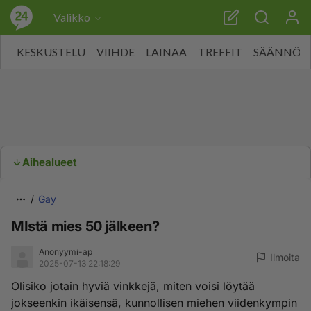
Valikko
KESKUSTELU
VIIHDE
LAINAA
TREFFIT
SÄÄNNÖT
Aihealueet
Gay
MIstä mies 50 jälkeen?
Anonyymi-ap
Ilmoita
2025-07-13 22:18:29
Olisiko jotain hyviä vinkkejä, miten voisi löytää
jokseenkin ikäisensä, kunnollisen miehen viidenkympin