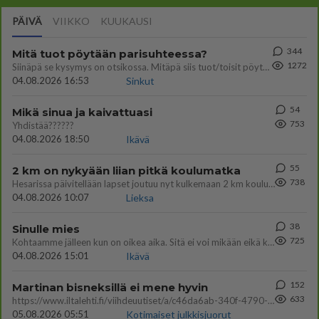
PÄIVÄ
VIIKKO
KUUKAUSI
344
Mitä tuot pöytään parisuhteessa?
1272
Siinäpä se kysymys on otsikossa. Mitäpä siis tuot/toisit pöytään parisuhteessa? Oletko mies vai nainen? Koetko sen mitä
04.08.2026 16:53
Sinkut
54
Mikä sinua ja kaivattuasi
753
Yhdistää??????
04.08.2026 18:50
Ikävä
55
2 km on nykyään liian pitkä koulumatka
738
Hesarissa päivitellään lapset joutuu nyt kulkemaan 2 km kouluun jösses. Ruostefillarilla tuo matka menee vaikka miten äk
04.08.2026 10:07
Lieksa
38
Sinulle mies
725
Kohtaamme jälleen kun on oikea aika. Sitä ei voi mikään eikä kukaan estää <3 <3
04.08.2026 15:01
Ikävä
152
Martinan bisneksillä ei mene hyvin
633
https://www.iltalehti.fi/viihdeuutiset/a/c46da6ab-340f-4790-aaa7-0865eed2336 Yrityksen konkurssihakemus on tullut kärä
05.08.2026 05:51
Kotimaiset julkkisjuorut