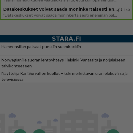
Datakeskukset voivat saada moninkertaisesti enemmän palautuksia kuin mitä ne maksavat veroja
140
”Datakeskukset voivat saada moninkertaisesti enemmän palautuksia kuin mitä ne maksavat veroja”, sanoo professori Jussi K
STARA.FI
Hämeensillan patsaat puettiin suomirockiin
Norwegianille suoran lentoyhteys Helsinki-Vantaalta ja norjalaiseen
talvikohteeseen
Näyttelijä Kari Sorvali on kuollut – teki merkittävän uran elokuvissa ja
televisiossa