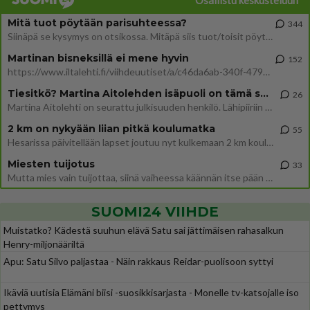
Osallistu keskusteluun
Mitä tuot pöytään parisuhteessa?
344
Siinäpä se kysymys on otsikossa. Mitäpä siis tuot/toisit pöytään parisuhteessa? Oletko mies vai nainen? Koetko sen mitä
Martinan bisneksillä ei mene hyvin
152
https://www.iltalehti.fi/viihdeuutiset/a/c46da6ab-340f-4790-aaa7-0865eed2336 Yrityksen konkurssihakemus on tullut kärä
Tiesitkö? Martina Aitolehden isäpuoli on tämä suosittu laulaja
26
Martina Aitolehti on seurattu julkisuuden henkilö. Lähipiiriin mahtuu muitakin tunnettuja henkilöitä. Tiesitkö, että Ma
2 km on nykyään liian pitkä koulumatka
55
Hesarissa päivitellään lapset joutuu nyt kulkemaan 2 km kouluun jösses. Ruostefillarilla tuo matka menee vaikka miten äk
Miesten tuijotus
33
Mutta mies vain tuijottaa, siinä vaiheessa käännän itse pään pois. Mikä juttu? Yleensä jos joku tuijottaa tai katsoo, hä
SUOMI24 VIIHDE
Muistatko? Kädestä suuhun elävä Satu sai jättimäisen rahasalkun
Henry-miljonääriltä
Apu: Satu Silvo paljastaa - Näin rakkaus Reidar-puolisoon syttyi
Ikäviä uutisia Elämäni biisi -suosikkisarjasta - Monelle tv-katsojalle iso
pettymys