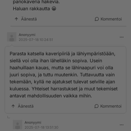
panokaveria hakevia.
Haluan rakkautta 😀
Äänestä
Kommentoi
Anonyymi
2025-07-18 10:24:51
Parasta katsella kaveripiiriä ja lähiympäristöään,
siellä voi olla ihan lähelläkin sopiva. Usein
haahuillaan kauas, mutta se lähinaapuri voi olla
juuri sopiva, ja tuttu muutenkin. Tuttavuutta vain
tekemään, kyllä ne ajatukset tulevat selville ajan
kuluessa. Yhteiset harrastukset ja muut tekemiset
antavat mahdollisuuden vaikka mihin.
Äänestä
Kommentoi
Anonyymi
2025-07-18 13:51:30