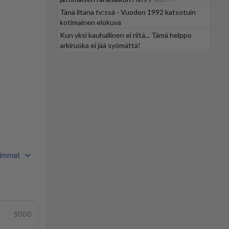
Tänä iltana tv:ssä - Vuoden 1992 katsotuin
kotimainen elokuva
Kun yksi kauhallinen ei riitä... Tämä helppo
arkiruoka ei jää syömättä!
immat
5000