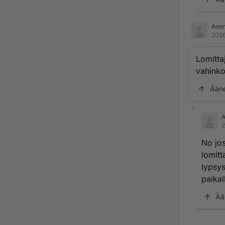
Ano
2026
Lomitta
vahinko
Ään
2
No jos
lomitt
lypsys
paikal
Ää