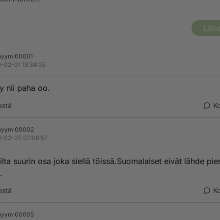
Lähe
nyymi00001
-02-01 18:34:05
ny nii paha oo.
estä
K
nyymi00002
-02-05 07:06:57
lta suurin osa joka siellä töissä.Suomalaiset eivät lähde pie
.
estä
K
nyymi00005