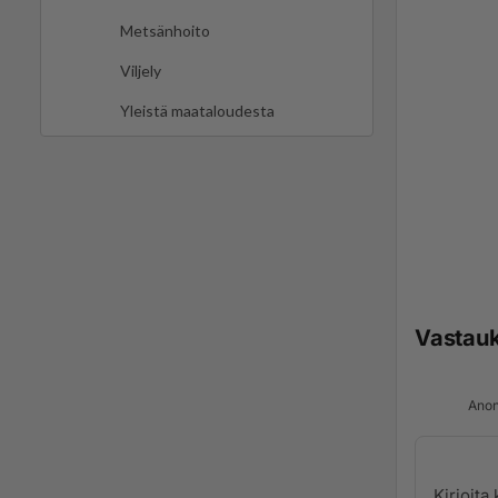
Metsänhoito
Viljely
Yleistä maataloudesta
Vastau
Anon