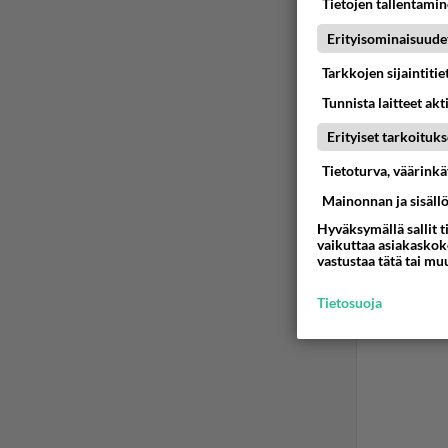
Tietojen tallentamine
Erityisominaisuude
Tarkkojen sijaintiti
Tunnista laitteet akt
Erityiset tarkoituks
Tietoturva, väärink
Mainonnan ja sisäll
Hyväksymällä sallit t
vaikuttaa asiakaskoke
vastustaa tätä tai mu
Tietosuoja