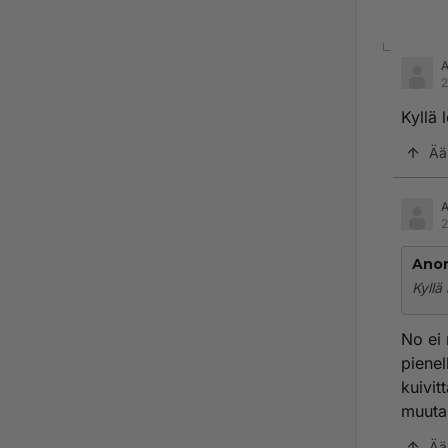
2
Kyllä 
Ää
2
Ano
Kyllä
No ei 
pienel
kuivit
muutam
Ää