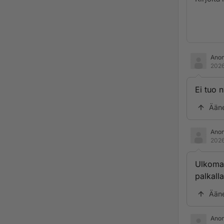
Ano
2026
Ei tuo 
Ään
Ano
2026
Ulkomai
palkalla
Ään
Ano