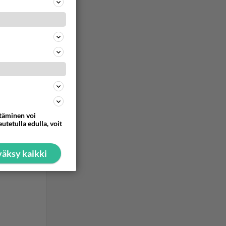
ttäminen voi
utetulla edulla, voit
äksy kaikki