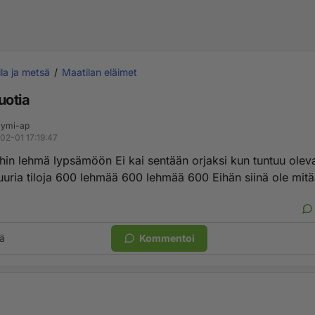
la ja metsä
Maatilan eläimet
otia
ymi-ap
02-01 17:19:47
ihin lehmä lypsämöön Ei kai sentään orjaksi kun tuntuu olev
suuria tiloja 600 lehmää 600 lehmää 600 Eihän siinä ole mitä
ä
Kommentoi