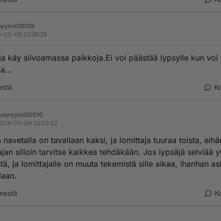
nyymi00009
-05-08 22:36:28
ja käy siivoamassa paikkoja.Ei voi päästää lypsylle kun voi 
a...
estä
K
Anonyymi00010
026-05-09 23:05:42
 navetalla on tavallaan kaksi, ja lomittaja tuuraa toista, eihä
ajan silloin tarvitse kaikkea tehdäkään. Jos lypsäjä selviää y
tä, ja lomittajalle on muuta tekemistä sille aikaa, ihanhan as
laan.
nestä
K