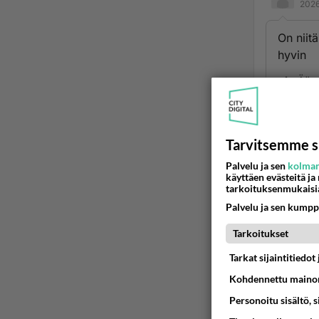
2026
On niitä
hyvin
Ään
Ano
2026
Tarvitsemme s
No ei m
Palvelu ja sen
kolman
käyttäen evästeitä ja
yhden r
tarkoituksenmukaisi
Ään
Palvelu ja sen kumpp
Tarkoitukset
Tarkat sijaintitiedo
Kohdennettu mainon
Personoitu sisältö, 