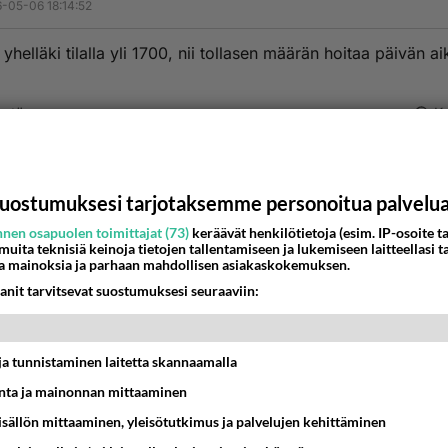
-05-06 18:14:52
 yhelläki tilalla yli 1700, nii tollasen määrän hoitaa päivän a
estä
K
nyymi00006
-05-06 22:18:27
uostumuksesi tarjotaksemme personoitua palvelu
ontaa 600 lehmän tilaa Suomesta löydy. Keskiarvo on joss
nen osapuolen toimittajat (73)
keräävät henkilötietoja (esim. IP-osoite ta
 muita teknisiä keinoja tietojen tallentamiseen ja lukemiseen laitteellasi t
obotin navetan luokkaa, eli noin 60 lehmää.
a mainoksia ja parhaan mahdollisen asiakaskokemuksen.
estä
K
anit tarvitsevat suostumuksesi seuraaviin:
t ja tunnistaminen laitetta skannaamalla
ta ja mainonnan mittaaminen
sisällön mittaaminen, yleisötutkimus ja palvelujen kehittäminen