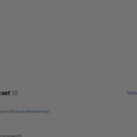
kset
10
Vanh
yymi (
Kirjaudu
/
Rekisteröidy
)