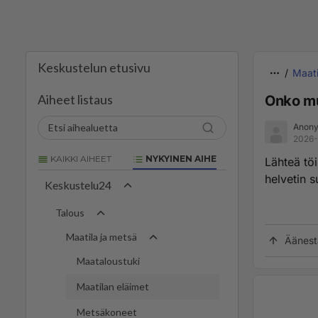
Keskustelun etusivu
Maati
Aiheet listaus
Onko mu
Anony
2026-
KAIKKI AIHEET
NYKYINEN AIHE
Lähteä tö
helvetin 
Keskustelu24
Talous
Maatila ja metsä
Äänest
Maataloustuki
Maatilan eläimet
Metsäkoneet