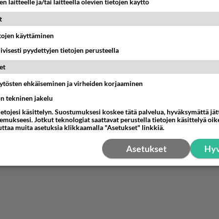
n laitteelle ja/tai laitteella olevien tietojen käyttö
t
etojen käyttäminen
iivisesti pyydettyjen tietojen perusteella
et
äytösten ehkäiseminen ja virheiden korjaaminen
ön tekninen jakelu
ietojesi käsittelyn. Suostumuksesi koskee tätä palvelua, hyväksymättä jä
mukseesi. Jotkut teknologiat saattavat perustella tietojen käsittelyä oike
uttaa muita asetuksia klikkaamalla "Asetukset" linkkiä.
Asetukset
Hyv