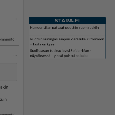
STARA.FI
Hämeensillan patsaat puettiin suomirockiin
Ruotsin kuningas saapuu vierailulle Ylitornioon
ommentoi
– tästä on kyse
Suolikaasun tuoksu levisi Spider-Man -
näytöksessä – yleisö poistui paikalta
lakin
kuin
ommentoi