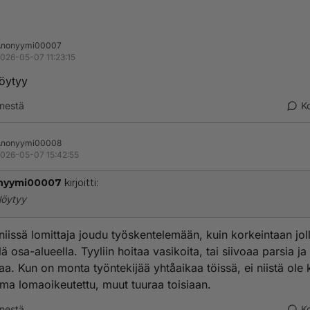
Anonyymi00007
026-05-07 11:23:15
löytyy
nestä
K
Anonyymi00008
026-05-07 15:42:55
nyymi00007
kirjoitti:
 löytyy
niissä lomittaja joudu työskentelemään, kuin korkeintaan jol
lä osa-alueella. Tyyliin hoitaa vasikoita, tai siivoaa parsia ja
taa. Kun on monta työntekijää yhtåaikaa töissä, ei niistä ole 
a lomaoikeutettu, muut tuuraa toisiaan.
nestä
K