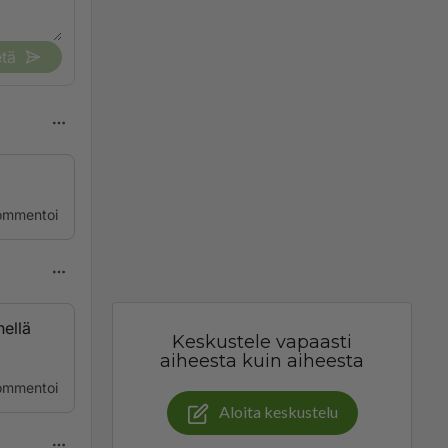
tä
ommentoi
nellä
Keskustele vapaasti
aiheesta kuin aiheesta
ommentoi
Aloita keskustelu