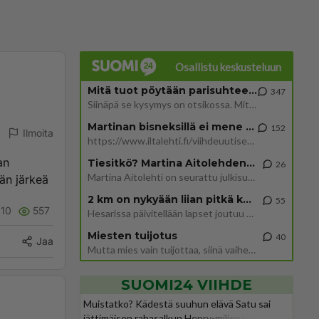
Osallistu keskusteluun
Mitä tuot pöytään parisuhteessa?
347
Siinäpä se kysymys on otsikossa. Mitäpä siis tuot/toisit pöytään parisuhteessa? Oletko mies vai nainen? Koetko sen mitä
Martinan bisneksillä ei mene hyvin
152
Ilmoita
https://www.iltalehti.fi/viihdeuutiset/a/c46da6ab-340f-4790-aaa7-0865eed2336 Yrityksen konkurssihakemus on tullut kärä
an
Tiesitkö? Martina Aitolehden isäpuoli on tämä suosittu laulaja
26
Martina Aitolehti on seurattu julkisuuden henkilö. Lähipiiriin mahtuu muitakin tunnettuja henkilöitä. Tiesitkö, että Ma
än järkeä
2 km on nykyään liian pitkä koulumatka
55
10
557
Hesarissa päivitellään lapset joutuu nyt kulkemaan 2 km kouluun jösses. Ruostefillarilla tuo matka menee vaikka miten äk
Miesten tuijotus
40
Jaa
Mutta mies vain tuijottaa, siinä vaiheessa käännän itse pään pois. Mikä juttu? Yleensä jos joku tuijottaa tai katsoo, hä
SUOMI24 VIIHDE
Muistatko? Kädestä suuhun elävä Satu sai
jättimäisen rahasalkun Henry-miljonääriltä