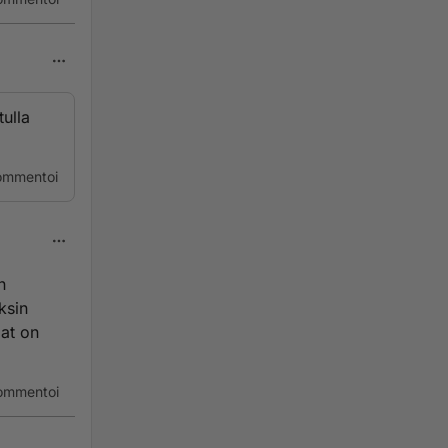
tulla
ommentoi
n
ksin
iat on
ommentoi