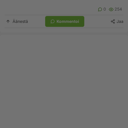
0
254
Äänestä
Kommentoi
Jaa