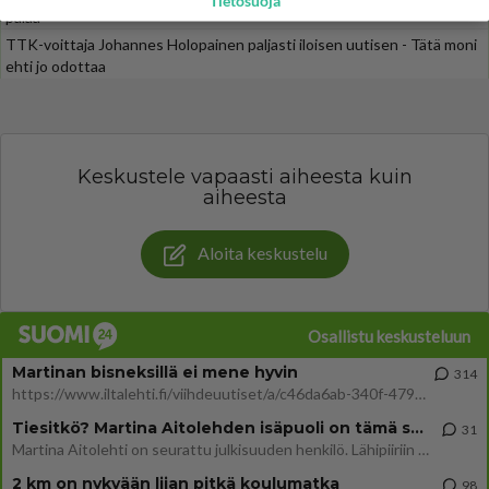
Tietosuoja
palaa
TTK-voittaja Johannes Holopainen paljasti iloisen uutisen - Tätä moni
ehti jo odottaa
Keskustele vapaasti aiheesta kuin
aiheesta
Aloita keskustelu
Osallistu keskusteluun
Martinan bisneksillä ei mene hyvin
314
https://www.iltalehti.fi/viihdeuutiset/a/c46da6ab-340f-4790-aaa7-0865eed2336 Yrityksen konkurssihakemus on tullut kärä
Tiesitkö? Martina Aitolehden isäpuoli on tämä suosittu laulaja
31
Martina Aitolehti on seurattu julkisuuden henkilö. Lähipiiriin mahtuu muitakin tunnettuja henkilöitä. Tiesitkö, että Ma
2 km on nykyään liian pitkä koulumatka
98