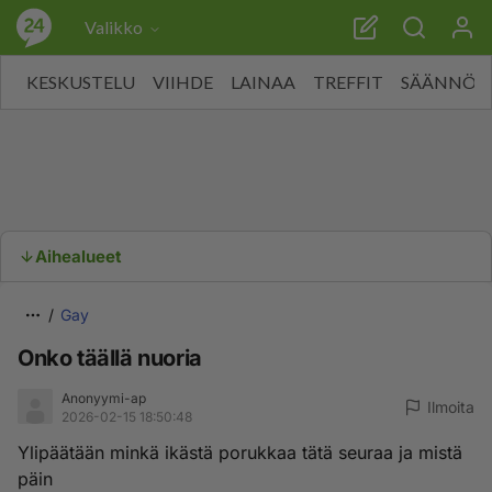
Valikko
KESKUSTELU
VIIHDE
LAINAA
TREFFIT
SÄÄNNÖT
Aihealueet
Gay
Onko täällä nuoria
Anonyymi-ap
Ilmoita
2026-02-15 18:50:48
Ylipäätään minkä ikästä porukkaa tätä seuraa ja mistä
päin