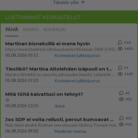
Takaisin ylös
LUETUIMMAT KESKUSTELUT
PÄIVÄ
VIIKKO
KUUKAUSI
314
Martinan bisneksillä ei mene hyvin
1430
https://www.iltalehti.fi/viihdeuutiset/a/c46da6ab-340f-4790-aaa7-0865eed2336 Yrityksen konkurssihakemus on tullut kärä
05.08.2026 05:51
Kotimaiset julkkisjuorut
31
Tiesitkö? Martina Aitolehden isäpuoli on tämä suosittu laulaja
1169
Martina Aitolehti on seurattu julkisuuden henkilö. Lähipiiriin mahtuu muitakin tunnettuja henkilöitä. Tiesitkö, että Ma
05.08.2026 07:23
Kotimaiset julkkisjuorut
62
Mitä töitä kaivattusi on tehnyt?
922
😅
05.08.2026 13:25
Ikävä
455
Jos SDP ei voita reilusti, persut kumoavat demokratian Suomesta
915
Näin tekisi ainakin Rydman seuratessaan idolinsa Trumpin mallia https://www.is.fi/politiikka/art-2000012187244.html
06.08.2026 09:02
Maailman menoa