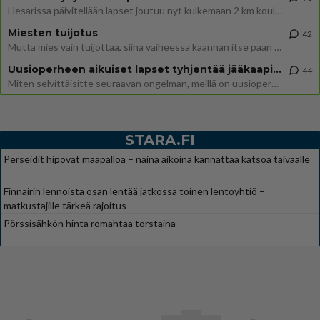
Hesarissa päivitellään lapset joutuu nyt kulkemaan 2 km kouluun jösses. Ruostefillarilla tuo matka menee vaikka miten äk
Miesten tuijotus
42
Mutta mies vain tuijottaa, siinä vaiheessa käännän itse pään pois. Mikä juttu? Yleensä jos joku tuijottaa tai katsoo, hä
Uusioperheen aikuiset lapset tyhjentää jääkaapin käydessään
44
Miten selvittäisitte seuraavan ongelman, meillä on uusioperhe, minulla teini-ikäiset lapset ja puolisolla aikuiset, jotk
STARA.FI
Perseidit hipovat maapalloa – näinä aikoina kannattaa katsoa taivaalle
Finnairin lennoista osan lentää jatkossa toinen lentoyhtiö –
matkustajille tärkeä rajoitus
Pörssisähkön hinta romahtaa torstaina