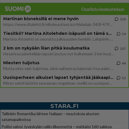
Osallistu keskusteluun
Martinan bisneksillä ei mene hyvin
328
https://www.iltalehti.fi/viihdeuutiset/a/c46da6ab-340f-4790-aaa7-0865eed2336 Yrityksen konkurssihakemus on tullut kärä
Tiesitkö? Martina Aitolehden isäpuoli on tämä suosittu laulaja
34
Martina Aitolehti on seurattu julkisuuden henkilö. Lähipiiriin mahtuu muitakin tunnettuja henkilöitä. Tiesitkö, että Ma
2 km on nykyään liian pitkä koulumatka
107
Hesarissa päivitellään lapset joutuu nyt kulkemaan 2 km kouluun jösses. Ruostefillarilla tuo matka menee vaikka miten äk
Miesten tuijotus
44
Mutta mies vain tuijottaa, siinä vaiheessa käännän itse pään pois. Mikä juttu? Yleensä jos joku tuijottaa tai katsoo, hä
Uusioperheen aikuiset lapset tyhjentää jääkaapin käydessään
53
Miten selvittäisitte seuraavan ongelman, meillä on uusioperhe, minulla teini-ikäiset lapset ja puolisolla aikuiset, jotk
STARA.FI
Tallinkin Romantika lähtee Italiaan – muutoksia alusten
satamapaikoissa
Poliisi valvoi Jyväskylän rallin liikennettä – mätkäisi 160 sakkoa