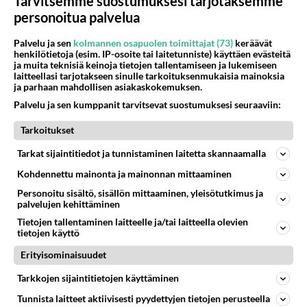
Tarvitsemme suostumuksesi tarjotaksemme
johon on puututtava.
personoitua palvelua
1
Äänestä
Kommentoi
Palvelu ja sen
kolmannen osapuolen toimittajat (73)
keräävät
henkilötietoja (esim. IP-osoite tai laitetunniste) käyttäen evästeitä
ja muita teknisiä keinoja tietojen tallentamiseen ja lukemiseen
Anonyymi00005
laitteellasi tarjotakseen sinulle tarkoituksenmukaisia mainoksia
2026-03-19 01:36:48
ja parhaan mahdollisen asiakaskokemuksen.
Palvelu ja sen kumppanit tarvitsevat suostumuksesi seuraaviin:
Mut miten tääkään liittyy chattimummujen
kissoihin?
Tarkoitukset
Äänestä
Kommentoi
Tarkat sijaintitiedot ja tunnistaminen laitetta skannaamalla
Kohdennettu mainonta ja mainonnan mittaaminen
Anonyymi00006
Personoitu sisältö, sisällön mittaaminen, yleisötutkimus ja
2026-03-19 08:46:34
palvelujen kehittäminen
Tietojen tallentaminen laitteelle ja/tai laitteella olevien
Mummut tykkää mirreistä, mirrit tykkäät kateista,
tietojen käyttö
katit tykkää mummoista! Ihan selkee deduktio,
Erityisominaisuudet
kuten sätissä on tapana yksin kertaistaa multi
liittymät !
Tarkkojen sijaintitietojen käyttäminen
Äänestä
Kommentoi
Tunnista laitteet aktiivisesti pyydettyjen tietojen perusteella