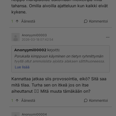
tahansa. Omilla aivoilla ajatteluun kun kaikki eivät
kykene.
1
Äänestä
Kommentoi
Anonyymi00003
2026-03-18 07:42:54
Anonyymi00002
kirjoitti:
Porukalla kimppuun käyminen on tietyn ryhmittymän
tyyliä ollut ammoisista ajoista alakaen sättihuoneessa.
Pääpukarit määrää ja lampaat seuraavat perässä
Lue lisää
peläten itse joutuvansa tulilinjalle, elleivät seuraa
perässä.
Kannattaa jatkaa siis provosointia, eikö? Sitä saa
Sitten on vielä ns. hyväuskoiset hölmöt, joita on helppo
mitä tilaa. Turha sen on itkeä jos on itse
manipuloide uskomaan melkeinpä mitä tahansa. Omilla
aiheuttanut 🤷‍♂️ Mitä muuta tämäkään on?
aivoilla ajatteluun kun kaikki eivät kykene.
1
Äänestä
Kommentoi
Anonyymi00004