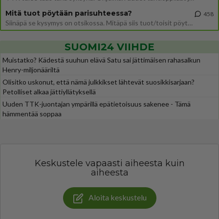
Mitä tuot pöytään parisuhteessa?
458
Siinäpä se kysymys on otsikossa. Mitäpä siis tuot/toisit pöytään parisuhteessa? Oletko mies vai nainen? Koetko sen mitä
SUOMI24 VIIHDE
Muistatko? Kädestä suuhun elävä Satu sai jättimäisen rahasalkun
Henry-miljonääriltä
Olisitko uskonut, että nämä julkkikset lähtevät suosikkisarjaan?
Petolliset alkaa jättiyllätyksellä
Uuden TTK-juontajan ympärillä epätietoisuus sakenee - Tämä
hämmentää soppaa
Keskustele vapaasti aiheesta kuin
aiheesta
Aloita keskustelu