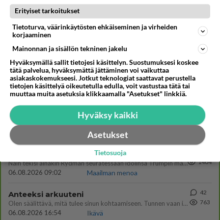
Erityiset tarkoitukset
Tietoturva, väärinkäytösten ehkäiseminen ja virheiden
Kommentoi aloitusta...
korjaaminen
Mainonnan ja sisällön tekninen jakelu
Hyväksymällä sallit tietojesi käsittelyn. Suostumuksesi koskee
Ketjusta on poistettu
0
sääntöjenvastaista viestiä.
tätä palvelua, hyväksymättä jättäminen voi vaikuttaa
asiakaskokemukseesi. Jotkut teknologiat saattavat perustella
tietojen käsittelyä oikeutetulla edulla, voit vastustaa tätä tai
Takaisin ylös
muuttaa muita asetuksia klikkaamalla "Asetukset" linkkiä.
LUETUIMMAT KESKUSTELUT
Hyväksy kaikki
PÄIVÄ
VIIKKO
KUUKAUSI
Asetukset
583
Tietosuoja
Jos SDP ei voita reilusti, persut kumoavat demokratian Suomesta
1404
Näin tekisi ainakin Rydman seuratessaan idolinsa Trumpin mallia https://www.is.fi/politiikka/art-2000012187244.html
06.08.2026 09:02
Maailman menoa
42
Anteeksi arkuuteni
763
Olen säälittävä, mitä tulee sinun kohtaamiseen. Tunnen vaan itseni todella epävarmaksi sun kanssa. Jos minun olisi pitän
06.08.2026 16:54
Ikävä