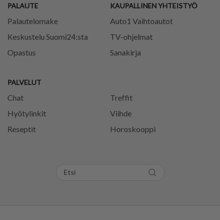
PALAUTE
KAUPALLINEN YHTEISTYÖ
Palautelomake
Auto1 Vaihtoautot
Keskustelu Suomi24:sta
TV-ohjelmat
Opastus
Sanakirja
PALVELUT
Chat
Treffit
Hyötylinkit
Viihde
Reseptit
Horoskooppi