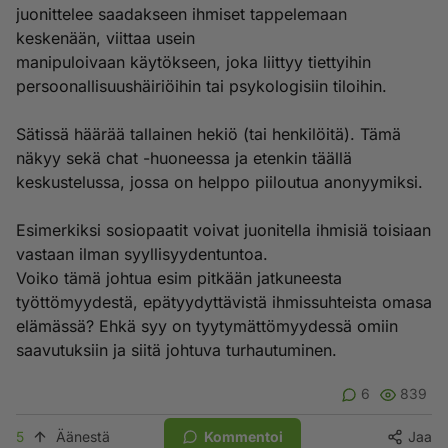
juonittelee saadakseen ihmiset tappelemaan
keskenään, viittaa usein
manipuloivaan käytökseen, joka liittyy tiettyihin
persoonallisuushäiriöihin tai psykologisiin tiloihin.
Sätissä häärää tallainen hekiö (tai henkilöitä). Tämä
näkyy sekä chat -huoneessa ja etenkin täällä
keskustelussa, jossa on helppo piiloutua anonyymiksi.
Esimerkiksi sosiopaatit voivat juonitella ihmisiä toisiaan
vastaan ilman syyllisyydentuntoa.
Voiko tämä johtua esim pitkään jatkuneesta
työttömyydestä, epätyydyttävistä ihmissuhteista omasa
elämässä? Ehkä syy on tyytymättömyydessä omiin
saavutuksiin ja siitä johtuva turhautuminen.
6
839
5
Äänestä
Kommentoi
Jaa