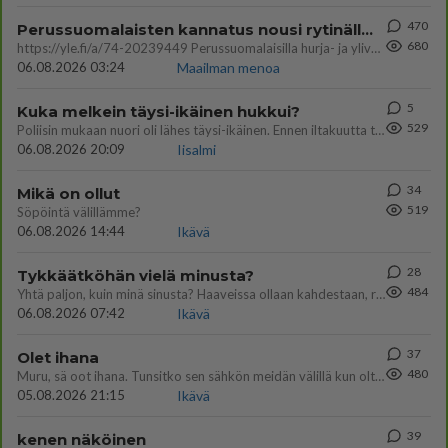
470
Perussuomalaisten kannatus nousi rytinällä Ylen tänään julkaisemassa tuoreimmassa gallup-kyselyssä.
680
https://yle.fi/a/74-20239449 Perussuomalaisilla hurja- ja ylivoimaisesti suurin nousu tässä uudessa Ylen gallupissa. Kyl
06.08.2026 03:24
Maailman menoa
5
Kuka melkein täysi-ikäinen hukkui?
529
Poliisin mukaan nuori oli lähes täysi-ikäinen. Ennen iltakuutta tulleen ilmoituksen mukaan ihminen oli joutunut mahdoll
06.08.2026 20:09
Iisalmi
34
Mikä on ollut
519
Söpöintä välillämme?
06.08.2026 14:44
Ikävä
28
Tykkäätköhän vielä minusta?
484
Yhtä paljon, kuin minä sinusta? Haaveissa ollaan kahdestaan, rauhassa ja lähennytään fyysisesti ja tutustutaan syvemmin
06.08.2026 07:42
Ikävä
37
Olet ihana
480
Muru, sä oot ihana. Tunsitko sen sähkön meidän välillä kun oltiin ihan låhekkäin? 👩‍❤️‍👩❤️😼😘
05.08.2026 21:15
Ikävä
39
kenen näköinen