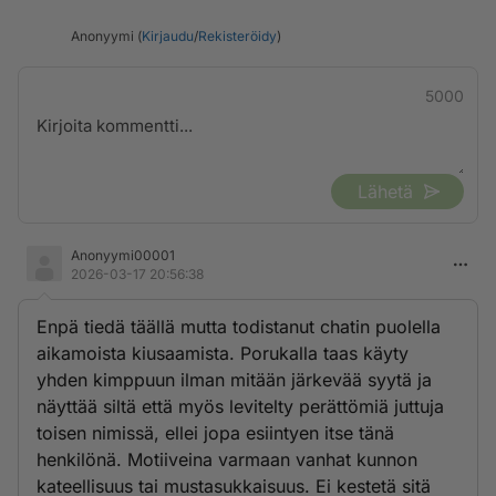
Anonyymi (
Kirjaudu
/
Rekisteröidy
)
5000
Lähetä
Anonyymi00001
2026-03-17 20:56:38
Enpä tiedä täällä mutta todistanut chatin puolella
aikamoista kiusaamista. Porukalla taas käyty
yhden kimppuun ilman mitään järkevää syytä ja
näyttää siltä että myös levitelty perättömiä juttuja
toisen nimissä, ellei jopa esiintyen itse tänä
henkilönä. Motiiveina varmaan vanhat kunnon
kateellisuus tai mustasukkaisuus. Ei kestetä sitä