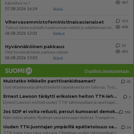
467
kaivattusi on ?
07.08.2026 16:24
Ikävä
151
Vihervasemmistofeministinaisasianaiset
438
Tulevat tänne palstalle haukkumaan miehiä ja naljailemaan miehelle, kehuvat olevansa heitä parempia. Itse asuvat MIEHE
06.08.2026 12:01
Sinkut
22
Hyvännäköinen pakkaus
422
Olet hyvännäköinen pakkaus nainen.
06.08.2026 13:03
Ikävä
Osallistu keskusteluun
Muistatko Mikkelin panttivankidraaman?
45
Uusi draamasarja järkyttävästä tapauksesta on tulossa. Tositapahtumiin perustuva sarja ammentaa vuoden 1986 Mikkelin pan
Ernest Lawson täräytti erikoisen heiton TTK-lehdistötilaisuudessa: " Onko tässä tarkoituksena...?"
1
Ernest Lawson esitteli uudet TTK-tähtioppilaat ja opettajat torstaina 6.8. lehdistölle. Tulevalla kaudella on yksi hausk
Jos SDP ei voita reilusti, persut kumoavat demokratian Suomesta
583
Näin tekisi ainakin Rydman seuratessaan idolinsa Trumpin mallia https://www.is.fi/politiikka/art-2000012187244.html
Uuden TTK-juontajan ympärillä epätietoisuus sakenee - Nyt MTV hämmentää soppaa
34
TTK tulee taas tänä syksynä. Ohjelman uudet tähtioppilaat julkistetaan torstaina 6. elokuuta klo 14 alkavassa lehdistö