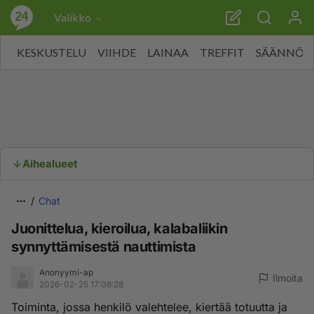
Valikko
KESKUSTELU
VIIHDE
LAINAA
TREFFIT
SÄÄNNÖT
Aihealueet
Chat
Juonittelua, kieroilua, kalabaliikin
synnyttämisestä nauttimista
Anonyymi-ap
Ilmoita
2026-02-25 17:08:28
Toiminta, jossa henkilö valehtelee, kiertää totuutta ja