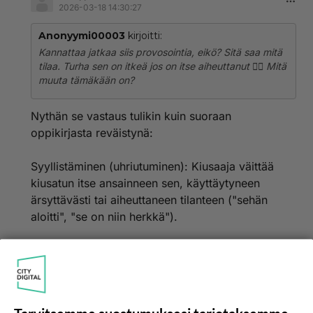
2026-03-18 14:30:27
Anonyymi00003
kirjoitti:
Kannattaa jatkaa siis provosointia, eikö? Sitä saa mitä
tilaa. Turha sen on itkeä jos on itse aiheuttanut 🤷‍♂️ Mitä
muuta tämäkään on?
Nythän se vastaus tulikin kuin suoraan
oppikirjasta reväistynä:
Syyllistäminen (uhriutuminen): Kiusaaja väittää
kiusatun itse ansainneen sen, käyttäytyneen
ärsyttävästi tai aiheuttaneen tilanteen ("sehän
aloitti", "se on niin herkkä").
Kun kiusaaminen paljastuu, on tärkeää, ettei
kiusaajan puolusteluja uskota, vaan keskitytään
kiusatun kokemukseen. Kiusaaminen on aina
vallankäyttöä ja pahan mielen aiheuttamista,