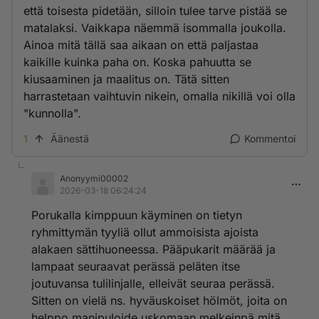
että toisesta pidetään, silloin tulee tarve pistää se
matalaksi. Vaikkapa näemmä isommalla joukolla.
Ainoa mitä tällä saa aikaan on että paljastaa
kaikille kuinka paha on. Koska pahuutta se
kiusaaminen ja maalitus on. Tätä sitten
harrastetaan vaihtuvin nikein, omalla nikillä voi olla
"kunnolla".
1
Äänestä
Kommentoi
Anonyymi00002
2026-03-18 06:24:24
Porukalla kimppuun käyminen on tietyn
ryhmittymän tyyliä ollut ammoisista ajoista
alakaen sättihuoneessa. Pääpukarit määrää ja
lampaat seuraavat perässä peläten itse
joutuvansa tulilinjalle, elleivät seuraa perässä.
Sitten on vielä ns. hyväuskoiset hölmöt, joita on
helppo manipuloide uskomaan melkeinpä mitä