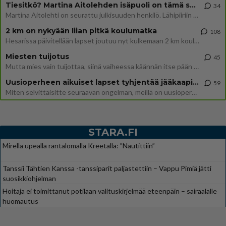
Tiesitkö? Martina Aitolehden isäpuoli on tämä suosittu laulaja
34
Martina Aitolehti on seurattu julkisuuden henkilö. Lähipiiriin mahtuu muitakin tunnettuja henkilöitä. Tiesitkö, että Ma
2 km on nykyään liian pitkä koulumatka
108
Hesarissa päivitellään lapset joutuu nyt kulkemaan 2 km kouluun jösses. Ruostefillarilla tuo matka menee vaikka miten äk
Miesten tuijotus
45
Mutta mies vain tuijottaa, siinä vaiheessa käännän itse pään pois. Mikä juttu? Yleensä jos joku tuijottaa tai katsoo, hä
Uusioperheen aikuiset lapset tyhjentää jääkaapin käydessään
59
Miten selvittäisitte seuraavan ongelman, meillä on uusioperhe, minulla teini-ikäiset lapset ja puolisolla aikuiset, jotk
STARA.FI
Mirella upealla rantalomalla Kreetalla: ”Nautittiin”
Tanssii Tähtien Kanssa -tanssiparit paljastettiin – Vappu Pimiä jätti
suosikkiohjelman
Hoitaja ei toimittanut potilaan valituskirjelmää eteenpäin – sairaalalle
huomautus