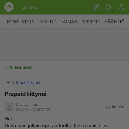
Valikko
KESKUSTELU
VIIHDE
LAINAA
TREFFIT
SÄÄNNÖT
Aihealueet
Muut liittymät
Prepaid liittymä
Anonyymi-ap
Ilmoita
2026-03-12 13:37:09
Hei
Onko näin jollain operaattorilla. Kuten muistelen