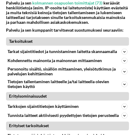
45
kenen näköinen
Palvelu ja sen
kolmannen osapuolen toimittajat (73)
keräävät
672
kaivattusi on ?
henkilötietoja (esim. IP-osoite tai laitetunniste) käyttäen evästeitä
ja muita teknisiä keinoja tietojen tallentamiseen ja lukemiseen
07.08.2026 16:24
Ikävä
laitteellasi tarjotakseen sinulle tarkoituksenmukaisia mainoksia
ja parhaan mahdollisen asiakaskokemuksen.
41
Mikä on ollut
Palvelu ja sen kumppanit tarvitsevat suostumuksesi seuraaviin:
624
Söpöintä välillämme?
06.08.2026 14:44
Ikävä
Tarkoitukset
30
Tykkäätköhän vielä minusta?
Tarkat sijaintitiedot ja tunnistaminen laitetta skannaamalla
576
Yhtä paljon, kuin minä sinusta? Haaveissa ollaan kahdestaan, rauhassa ja lähennytään fyysisesti ja tutustutaan syvemmin
Kohdennettu mainonta ja mainonnan mittaaminen
06.08.2026 07:42
Ikävä
Personoitu sisältö, sisällön mittaaminen, yleisötutkimus ja
palvelujen kehittäminen
32
Hyvännäköinen pakkaus
543
Olet hyvännäköinen pakkaus nainen.
Tietojen tallentaminen laitteelle ja/tai laitteella olevien
tietojen käyttö
06.08.2026 13:03
Ikävä
Erityisominaisuudet
37
Olet ihana
520
Muru, sä oot ihana. Tunsitko sen sähkön meidän välillä kun oltiin ihan låhekkäin? 👩‍❤️‍👩❤️😼😘
Tarkkojen sijaintitietojen käyttäminen
05.08.2026 21:15
Ikävä
Tunnista laitteet aktiivisesti pyydettyjen tietojen perusteella
161
Vihervasemmistofeministinaisasianaiset
Erityiset tarkoitukset
498
Tulevat tänne palstalle haukkumaan miehiä ja naljailemaan miehelle, kehuvat olevansa heitä parempia. Itse asuvat MIEHE