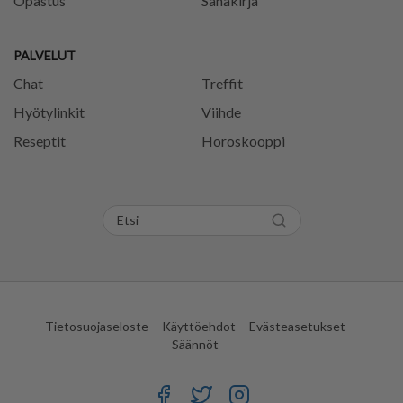
Opastus
Sanakirja
PALVELUT
Chat
Treffit
Hyötylinkit
Viihde
Reseptit
Horoskooppi
Tietosuojaseloste
Käyttöehdot
Evästeasetukset
Säännöt