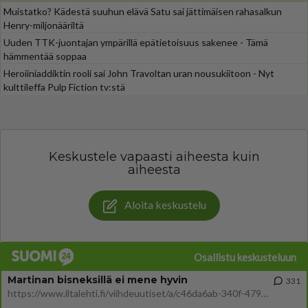
Muistatko? Kädestä suuhun elävä Satu sai jättimäisen rahasalkun
Henry-miljonääriltä
Uuden TTK-juontajan ympärillä epätietoisuus sakenee - Tämä
hämmentää soppaa
Heroiiniaddiktin rooli sai John Travoltan uran nousukiitoon - Nyt
kulttileffa Pulp Fiction tv:stä
Keskustele vapaasti aiheesta kuin
aiheesta
Aloita keskustelu
Osallistu keskusteluun
Martinan bisneksillä ei mene hyvin
331
https://www.iltalehti.fi/viihdeuutiset/a/c46da6ab-340f-4790-aaa7-0865eed2336 Yrityksen konkurssihakemus on tullut kärä