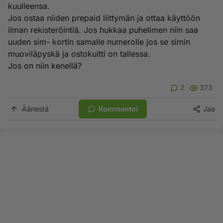
kuulleensa.
Jos ostaa niiden prepaid liittymän ja ottaa käyttöön
ilman rekisteröintiä. Jos hukkaa puhelimen niin saa
uuden sim- kortin samalle numerolle jos se simin
muoviläpyskä ja ostokuitti on tallessa.
Jos on niin kenellä?
2
373
Äänestä
Kommentoi
Jaa