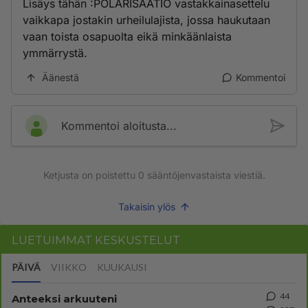
Lisäys tähän :POLARISAATIO vastakkainasettelu
vaikkapa jostakin urheilulajista, jossa haukutaan
vaan toista osapuolta eikä minkäänlaista
ymmärrystä.
Äänestä
Kommentoi
Kommentoi aloitusta...
Ketjusta on poistettu
0
sääntöjenvastaista viestiä.
Takaisin ylös
LUETUIMMAT KESKUSTELUT
PÄIVÄ
VIIKKO
KUUKAUSI
44
Anteeksi arkuuteni