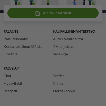
Aloita keskustelu
PALAUTE
KAUPALLINEN YHTEISTYÖ
Palautelomake
Auto1 Vaihtoautot
Keskustelu Suomi24:sta
TV-ohjelmat
Opastus
Sanakirja
PALVELUT
Chat
Treffit
Hyötylinkit
Viihde
Reseptit
Horoskooppi