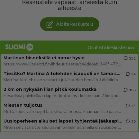
Keskustele vapaasti aiheesta kuin
aiheesta
Aloita keskustelu
Osallistu keskusteluun
Martinan bisneksillä ei mene hyvin
331
https://www.iltalehti.fi/viihdeuutiset/a/c46da6ab-340f-4790-aaa7-0865eed2336 Yrityksen konkurssihakemus on tullut kärä
Tiesitkö? Martina Aitolehden isäpuoli on tämä suosittu laulaja
34
Martina Aitolehti on seurattu julkisuuden henkilö. Lähipiiriin mahtuu muitakin tunnettuja henkilöitä. Tiesitkö, että Ma
2 km on nykyään liian pitkä koulumatka
108
Hesarissa päivitellään lapset joutuu nyt kulkemaan 2 km kouluun jösses. Ruostefillarilla tuo matka menee vaikka miten äk
Miesten tuijotus
45
Mutta mies vain tuijottaa, siinä vaiheessa käännän itse pään pois. Mikä juttu? Yleensä jos joku tuijottaa tai katsoo, hä
Uusioperheen aikuiset lapset tyhjentää jääkaapin käydessään
59
Miten selvittäisitte seuraavan ongelman, meillä on uusioperhe, minulla teini-ikäiset lapset ja puolisolla aikuiset, jotk