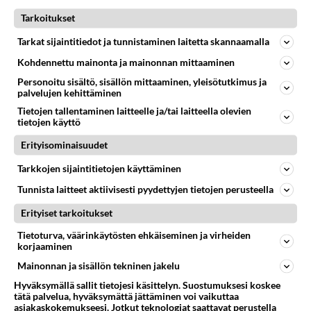
Tarkoitukset
32
Hyvännäköinen pakkaus
543
Olet hyvännäköinen pakkaus nainen.
Tarkat sijaintitiedot ja tunnistaminen laitetta skannaamalla
06.08.2026 13:03
Ikävä
Kohdennettu mainonta ja mainonnan mittaaminen
37
Olet ihana
Personoitu sisältö, sisällön mittaaminen, yleisötutkimus ja
520
Muru, sä oot ihana. Tunsitko sen sähkön meidän välillä kun oltiin ihan låhekkäin? 👩‍❤️‍👩❤️😼😘
palvelujen kehittäminen
05.08.2026 21:15
Ikävä
Tietojen tallentaminen laitteelle ja/tai laitteella olevien
tietojen käyttö
161
Vihervasemmistofeministinaisasianaiset
Erityisominaisuudet
498
Tulevat tänne palstalle haukkumaan miehiä ja naljailemaan miehelle, kehuvat olevansa heitä parempia. Itse asuvat MIEHE
06.08.2026 12:01
Sinkut
Tarkkojen sijaintitietojen käyttäminen
Tunnista laitteet aktiivisesti pyydettyjen tietojen perusteella
44
Mitä haluaisit kysyä tänään
460
Kaivatultasi? Anna jokin tunniste itsestäni tai hänestä.
Erityiset tarkoitukset
07.08.2026 13:15
Ikävä
Tietoturva, väärinkäytösten ehkäiseminen ja virheiden
korjaaminen
Osallistu keskusteluun
Mainonnan ja sisällön tekninen jakelu
Muistatko Mikkelin panttivankidraaman?
54
Hyväksymällä sallit tietojesi käsittelyn. Suostumuksesi koskee
Uusi draamasarja järkyttävästä tapauksesta on tulossa. Tositapahtumiin perustuva sarja ammentaa vuoden 1986 Mikkelin pan
tätä palvelua, hyväksymättä jättäminen voi vaikuttaa
Ernest Lawson täräytti erikoisen heiton TTK-lehdistötilaisuudessa: " Onko tässä tarkoituksena...?"
asiakaskokemukseesi. Jotkut teknologiat saattavat perustella
3