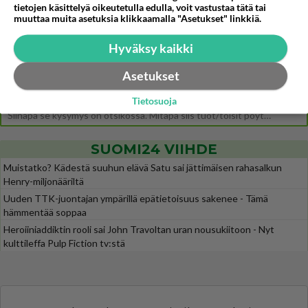
tietojen käsittelyä oikeutetulla edulla, voit vastustaa tätä tai
Ernest Lawson esitteli uudet TTK-tähtioppilaat ja opettajat torstaina 6.8. lehdistölle. Tulevalla kaudella on yksi hausk
muuttaa muita asetuksia klikkaamalla "Asetukset" linkkiä.
Jos SDP ei voita reilusti, persut kumoavat demokratian Suomesta
620
Näin tekisi ainakin Rydman seuratessaan idolinsa Trumpin mallia https://www.is.fi/politiikka/art-2000012187244.html
Hyväksy kaikki
Uuden TTK-juontajan ympärillä epätietoisuus sakenee - Nyt MTV hämmentää soppaa
36
Asetukset
TTK tulee taas tänä syksynä. Ohjelman uudet tähtioppilaat julkistetaan torstaina 6. elokuuta klo 14 alkavassa lehdistö
Tietosuoja
Mitä tuot pöytään parisuhteessa?
463
Siinäpä se kysymys on otsikossa. Mitäpä siis tuot/toisit pöytään parisuhteessa? Oletko mies vai nainen? Koetko sen mitä
SUOMI24 VIIHDE
Muistatko? Kädestä suuhun elävä Satu sai jättimäisen rahasalkun
Henry-miljonääriltä
Uuden TTK-juontajan ympärillä epätietoisuus sakenee - Tämä
hämmentää soppaa
Heroiiniaddiktin rooli sai John Travoltan uran nousukiitoon - Nyt
kulttileffa Pulp Fiction tv:stä