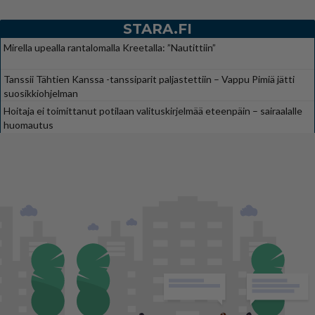
STARA.FI
Mirella upealla rantalomalla Kreetalla: ”Nautittiin”
Tanssii Tähtien Kanssa -tanssiparit paljastettiin – Vappu Pimiä jätti
suosikkiohjelman
Hoitaja ei toimittanut potilaan valituskirjelmää eteenpäin – sairaalalle
huomautus