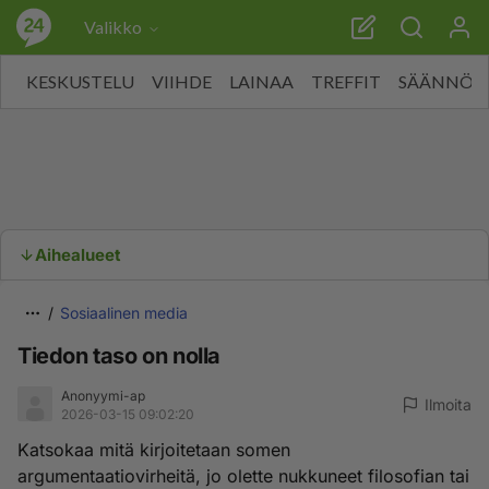
Valikko
KESKUSTELU
VIIHDE
LAINAA
TREFFIT
SÄÄNNÖT
Aihealueet
Sosiaalinen media
Tiedon taso on nolla
Anonyymi-ap
Ilmoita
2026-03-15 09:02:20
Katsokaa mitä kirjoitetaan somen
argumentaatiovirheitä, jo olette nukkuneet filosofian tai