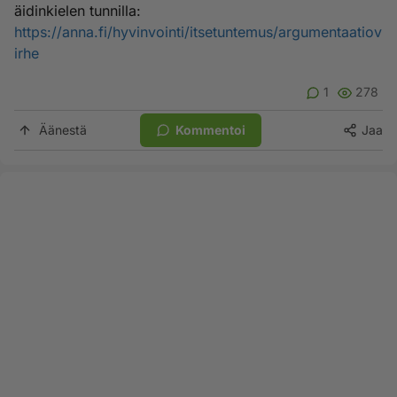
äidinkielen tunnilla:
https://anna.fi/hyvinvointi/itsetuntemus/argumentaatiov
irhe
1
278
Äänestä
Kommentoi
Jaa