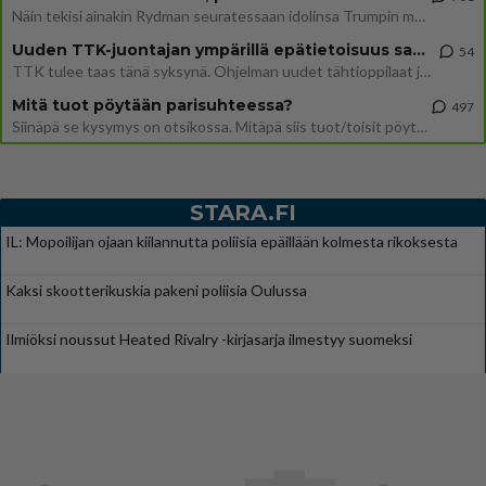
Näin tekisi ainakin Rydman seuratessaan idolinsa Trumpin mallia https://www.is.fi/politiikka/art-2000012187244.html
Uuden TTK-juontajan ympärillä epätietoisuus sakenee - Nyt MTV hämmentää soppaa
54
TTK tulee taas tänä syksynä. Ohjelman uudet tähtioppilaat julkistetaan torstaina 6. elokuuta klo 14 alkavassa lehdistö
Mitä tuot pöytään parisuhteessa?
497
Siinäpä se kysymys on otsikossa. Mitäpä siis tuot/toisit pöytään parisuhteessa? Oletko mies vai nainen? Koetko sen mitä
STARA.FI
IL: Mopoilijan ojaan kiilannutta poliisia epäillään kolmesta rikoksesta
Kaksi skootterikuskia pakeni poliisia Oulussa
Ilmiöksi noussut Heated Rivalry -kirjasarja ilmestyy suomeksi