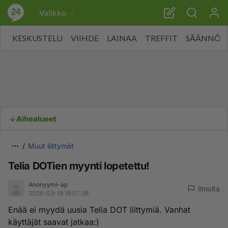
Valikko
KESKUSTELU
VIIHDE
LAINAA
TREFFIT
SÄÄNNÖT
Aihealueet
Muut liittymät
Telia DOTien myynti lopetettu!
Anonyymi-ap
Ilmoita
2026-03-18 18:07:38
Enää ei myydä uusia Telia DOT liittymiä. Vanhat
käyttäjät saavat jatkaa:)