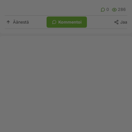
0
286
Äänestä
Kommentoi
Jaa