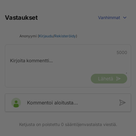
Vastaukset
Vanhimmat
Anonyymi (
Kirjaudu
/
Rekisteröidy
)
5000
Lähetä
Kommentoi aloitusta...
Ketjusta on poistettu
0
sääntöjenvastaista viestiä.