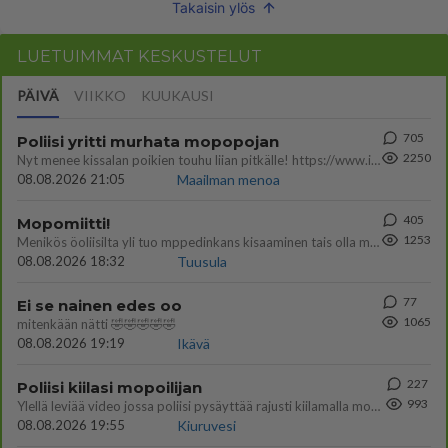
Takaisin ylös
LUETUIMMAT KESKUSTELUT
PÄIVÄ
VIIKKO
KUUKAUSI
705
Poliisi yritti murhata mopopojan
2250
Nyt menee kissalan poikien touhu liian pitkälle! https://www.is.fi/kotimaa/art-2000012193221.html Karu video mopomiiti
08.08.2026 21:05
Maailman menoa
405
Mopomiitti!
1253
Menikös öoliisilta yli tuo mppedinkans kisaaminen tais olla melkoinen riski vahigoittaa tarpeettomasti jopa kuolla tuoss
08.08.2026 18:32
Tuusula
77
Ei se nainen edes oo
1065
mitenkään nätti 🤣🤣🤣🤣🤣
08.08.2026 19:19
Ikävä
227
Poliisi kiilasi mopoilijan
993
Ylellä leviää video jossa poliisi pysäyttää rajusti kiilamalla mopo pojan. Toivottavasti poliisi ottaa tuosta mallia myö
08.08.2026 19:55
Kiuruvesi