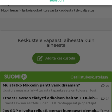
Tietosuoja
ehti jo odottaa
Huoli heräsi - Erikoisjoukot tulevasta kaudesta tyly paljastus
Keskustele vapaasti aiheesta kuin
aiheesta
Aloita keskustelu
Osallistu keskusteluun
Muistatko Mikkelin panttivankidraaman?
92
Uusi draamasarja järkyttävästä tapauksesta on tulossa. Tositapahtumiin perustuva sarja ammentaa vuoden 1986 Mikkelin pan
Ernest Lawson täräytti erikoisen heiton TTK-lehdistötilaisuudessa: " Onko tässä tarkoituksena...?"
14
Ernest Lawson esitteli uudet TTK-tähtioppilaat ja opettajat torstaina 6.8. lehdistölle. Tulevalla kaudella on yksi hausk
Jos SDP ei voita reilusti, persut kumoavat demokratian Suomesta
701